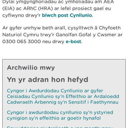
Dylai ymgynghoriadau ac ymholiadau am AEA
(EIA) ac ARhC (HRA) ar lefel prosiect gael eu
cyflwyno drwy'r
blwch post Cynllunio
.
Ar gyfer unrhyw beth arall, cysylltwch â Chyfoeth
Naturiol Cymru trwy'r Ganolfan Gofal y Cwsmer ar
0300 065 3000 neu drwy
e-bost
.
Archwilio mwy
Yn yr adran hon hefyd
Cyngor i Awdurdodau Cynllunio ar gyfer
Ceisiadau Cynllunio sy’n Effeithio ar Ardaloedd
Cadwraeth Arbennig sy’n Sensitif i Faethynnau
Cyngor i awdurdodau cynllunio sy'n ystyried
cynigion sy'n effeithio ar goetir hynafol