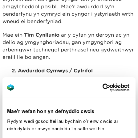
amgylcheddol posibl. Mae'r awdurdod sy'n
penderfynu yn cymryd ein cyngor i ystyriaeth wrth
wneud ei benderfyniad.
Mae ein
Tîm Cynllunio
ar y cyfan yn derbyn ac yn
delio ag ymgynghoriadau, gan ymgynghori ag
arbenigwyr technegol perthnasol neu gydweithwyr
eraill lle bo angen.
2. Awdurdod Cymwys / Cyfrifol
Mae ar rai mathau o waith a gynigir gan gyrff
allanol angen caniatâd gan Gyfoeth Naturiol Cymru
cyn y gallant ddechrau, er enghraifft tynnu dŵr.
Pan ydym ni yn awdurdod cymwys/cyfrifol,
ni
sydd
Mae'r wefan hon yn defnyddio cwcis
yn penderfynu a ddylai gwaith o'r fath fod yn
Rydym wedi gosod ffeiliau bychain o’r enw cwcis ar
destun AEA (EIA)/ARhC (HRA) ai peidio. Pan
eich dyfais er mwyn caniatáu i’n safle weithio.
fyddant, rydym yn rhoi ystyriaeth i ganfyddiadau'r
AEA (EIA)/ARhC (HRA) wrth benderfynu a ddylid