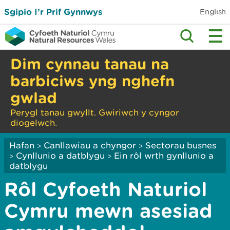
Sgipio I’r Prif Gynnwys
English
Dim cynnau tanau na
barbiciws yng nghefn
gwlad
Perygl tanau gwyllt. Gwiriwch y cyngor
diogelwch.
Hafan
Canllawiau a chyngor
Sectorau busnes
>
>
Cynllunio a datblygu
Ein rôl wrth gynllunio a
>
>
datblygu
Rôl Cyfoeth Naturiol
Cymru mewn asesiad