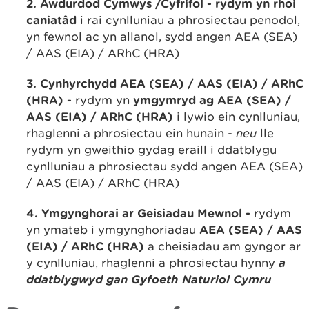
2. Awdurdod Cymwys /Cyfrifol - rydym yn rhoi
caniatâd
i rai cynlluniau a phrosiectau penodol,
yn fewnol ac yn allanol, sydd angen AEA (SEA)
/ AAS (EIA) / ARhC (HRA)
3. Cynhyrchydd AEA (SEA) / AAS (EIA) / ARhC
(HRA) -
rydym yn
ymgymryd ag AEA (SEA) /
AAS (EIA) / ARhC (HRA)
i lywio ein cynlluniau,
rhaglenni a phrosiectau ein hunain -
neu
lle
rydym yn gweithio gydag eraill i ddatblygu
cynlluniau a phrosiectau sydd angen AEA (SEA)
/ AAS (EIA) / ARhC (HRA)
4. Ymgynghorai ar Geisiadau Mewnol -
rydym
yn ymateb i ymgynghoriadau
AEA (SEA) / AAS
(EIA) / ARhC (HRA)
a cheisiadau am gyngor ar
y cynlluniau, rhaglenni a phrosiectau hynny
a
ddatblygwyd gan Gyfoeth Naturiol Cymru