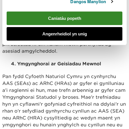
Dangos Manylion
phrosiectau ei hun, er enghraifft, Cynlluniau
Adnoddau Coedwig a Chynlluniau Rheoli Perygl
Llifogydd.
Caniatáu popeth
Mae'r
Tîm Asesu Amgylcheddol
yn rhoi cyngor a
Angenrheidiol yn unig
chefnogaeth i'n gwneuthurwyr cynlluniau a
phrosiectau ni ein hunain mewn perthynas ag
asesiad amgylcheddol.
4. Ymgynghorai ar Geisiadau Mewnol
Pan fydd Cyfoeth Naturiol Cymru yn cynhyrchu
AAS (SEAs) ac ARhC (HRAs) ar gyfer ei gynlluniau
a'i raglenni ei hun, mae trefn arbennig ar gyfer cam
Ymgynghorai Statudol y broses. Mae'r trefniadau
hyn yn cyflawni'r gofyniad cyfreithiol na ddylai'r un
rhan o'r sefydliad gynhyrchu cynllun ac AAS (SEA)
neu ARhC (HRA) cysylltiedig ac wedyn maent yn
ymgynghori eu hunain ynghylch eu cynllun neu eu