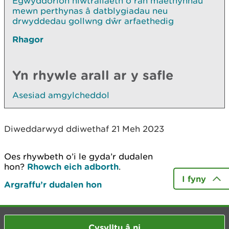
Egwyddorion niwtraliaeth o ran maethynnau
mewn perthynas â datblygiadau neu
drwyddedau gollwng dŵr arfaethedig
Rhagor
Yn rhywle arall ar y safle
Asesiad amgylcheddol
Diweddarwyd ddiwethaf 21 Meh 2023
Oes rhywbeth o’i le gyda’r dudalen
hon?
Rhowch eich adborth
.
I fyny
Argraffu’r dudalen hon
Cysylltu â ni