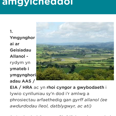
amgylcheddol
1.
Ymgynghor
ai ar
Geisiadau
Allanol -
rydym yn
ymateb i
ymgynghori
adau AAS /
EIA / HRA
ac yn
rhoi cyngor a gwybodaeth
i
lywio cynlluniau sy'n dod i'r amlwg a
phrosiectau arfaethedig gan
gyrff allanol (ee
awdurdodau lleol, datblygwyr, ac ati)