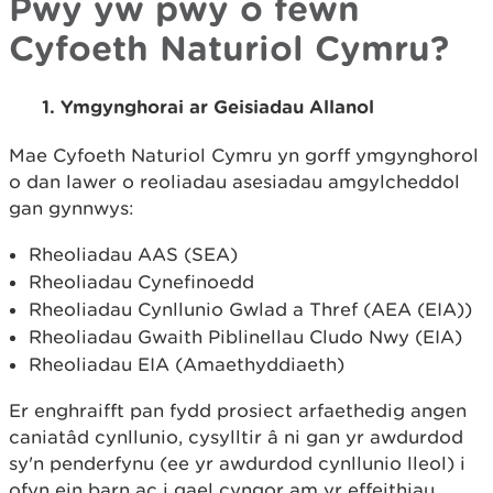
Pwy yw pwy o fewn
Cyfoeth Naturiol Cymru?
1. Ymgynghorai ar Geisiadau Allanol
Mae Cyfoeth Naturiol Cymru yn gorff ymgynghorol
o dan lawer o reoliadau asesiadau amgylcheddol
gan gynnwys:
Rheoliadau AAS (SEA)
Rheoliadau Cynefinoedd
Rheoliadau Cynllunio Gwlad a Thref (AEA (EIA))
Rheoliadau Gwaith Piblinellau Cludo Nwy (EIA)
Rheoliadau EIA (Amaethyddiaeth)
Er enghraifft pan fydd prosiect arfaethedig angen
caniatâd cynllunio, cysylltir â ni gan yr awdurdod
sy'n penderfynu (ee yr awdurdod cynllunio lleol) i
ofyn ein barn ac i gael cyngor am yr effeithiau