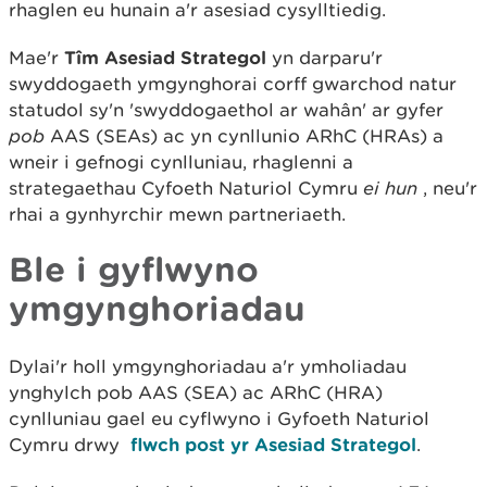
rhaglen eu hunain a'r asesiad cysylltiedig.
Mae'r
Tîm Asesiad Strategol
yn darparu'r
swyddogaeth ymgynghorai corff gwarchod natur
statudol sy'n 'swyddogaethol ar wahân' ar gyfer
pob
AAS (SEAs) ac yn cynllunio ARhC (HRAs) a
wneir i gefnogi cynlluniau, rhaglenni a
strategaethau Cyfoeth Naturiol Cymru
ei hun
, neu'r
rhai a gynhyrchir mewn partneriaeth.
Ble i gyflwyno
ymgynghoriadau
Dylai'r holl ymgynghoriadau a'r ymholiadau
ynghylch pob AAS (SEA) ac ARhC (HRA)
cynlluniau gael eu cyflwyno i Gyfoeth Naturiol
Cymru drwy
flwch post yr Asesiad Strategol
.