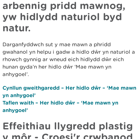
arbennig pridd mawnog,
yw hidlydd naturiol byd
natur.
Darganfyddwch sut y mae mawn a phridd
gwahanol yn helpu i gadw a hidlo dŵr yn naturiol a
rhowch gynnig ar wneud eich hidlydd dŵr eich
hunan gyda’n her hidlo dŵr ‘Mae mawn yn
anhygoel’.
Cynllun gweithgaredd – Her hidlo dŵr – ‘Mae mawn
yn anhygoel’
Taflen waith – Her hidlo dŵr – ‘Mae mawn yn
anhygoel’
Effeithiau llygredd plastig
y môr - Croesi'r crwbanod