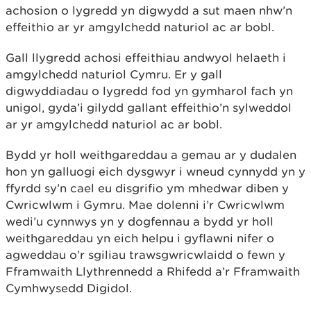
achosion o lygredd yn digwydd a sut maen nhw’n
effeithio ar yr amgylchedd naturiol ac ar bobl.
Gall llygredd achosi effeithiau andwyol helaeth i
amgylchedd naturiol Cymru. Er y gall
digwyddiadau o lygredd fod yn gymharol fach yn
unigol, gyda’i gilydd gallant effeithio’n sylweddol
ar yr amgylchedd naturiol ac ar bobl.
Bydd yr holl weithgareddau a gemau ar y dudalen
hon yn galluogi eich dysgwyr i wneud cynnydd yn y
ffyrdd sy’n cael eu disgrifio ym mhedwar diben y
Cwricwlwm i Gymru. Mae dolenni i’r Cwricwlwm
wedi’u cynnwys yn y dogfennau a bydd yr holl
weithgareddau yn eich helpu i gyflawni nifer o
agweddau o’r sgiliau trawsgwricwlaidd o fewn y
Fframwaith Llythrennedd a Rhifedd a’r Fframwaith
Cymhwysedd Digidol.