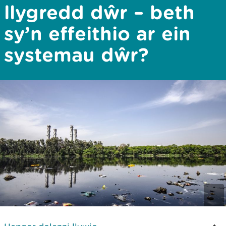
llygredd dŵr – beth
sy’n effeithio ar ein
systemau dŵr?