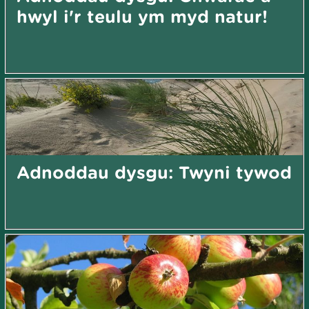
hwyl i'r teulu ym myd natur!
Adnoddau dysgu: Twyni tywod