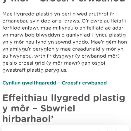
Mae llygredd plastig yn peri niwed aruthrol i’r
organebau sy’n dod ar ei draws. O’r cwrelau lleiaf i
forfilod enfawr, mae miliynau o anifeiliaid ac adar
yn marw bob blwyddyn o ganlyniad i lyncu plastig
yn y môr neu fynd yn sownd ynddo. Mae’r gêm hon
yn amlygu’r peryglon y mae creaduriaid y môr yn
eu hwynebu, wrth i’r dysgwyr (y crwbanod môr)
geisio croesi grid (y môr mawr) gan osgoi
gwastraff plastig peryglus.
Cynllun gweithgaredd – Croesi'r crwbanod
Effeithiau llygredd plastig
y môr – Sbwriel
hirbarhaol’