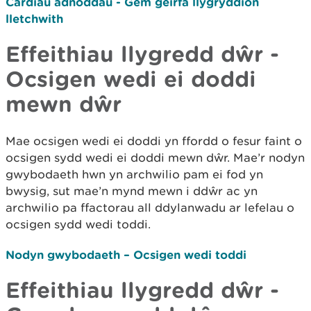
Cardiau adnoddau - Gêm geirfa llygryddion
lletchwith
Effeithiau llygredd dŵr -
Ocsigen wedi ei doddi
mewn dŵr
Mae ocsigen wedi ei doddi yn ffordd o fesur faint o
ocsigen sydd wedi ei doddi mewn dŵr. Mae’r nodyn
gwybodaeth hwn yn archwilio pam ei fod yn
bwysig, sut mae’n mynd mewn i ddŵr ac yn
archwilio pa ffactorau all ddylanwadu ar lefelau o
ocsigen sydd wedi toddi.
Nodyn gwybodaeth – Ocsigen wedi toddi
Effeithiau llygredd dŵr -