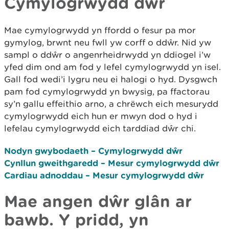
Cymylogrwydd dŵr
Mae cymylogrwydd yn ffordd o fesur pa mor
gymylog, brwnt neu fwll yw corff o ddŵr. Nid yw
sampl o ddŵr o angenrheidrwydd yn ddiogel i’w
yfed dim ond am fod y lefel cymylogrwydd yn isel.
Gall fod wedi’i lygru neu ei halogi o hyd. Dysgwch
pam fod cymylogrwydd yn bwysig, pa ffactorau
sy’n gallu effeithio arno, a chrëwch eich mesurydd
cymylogrwydd eich hun er mwyn dod o hyd i
lefelau cymylogrwydd eich tarddiad dŵr chi.
Nodyn gwybodaeth – Cymylogrwydd dŵr
Cynllun gweithgaredd – Mesur cymylogrwydd dŵr
Cardiau adnoddau – Mesur cymylogrwydd dŵr
Mae angen dŵr glân ar
bawb.
Y pridd, yn