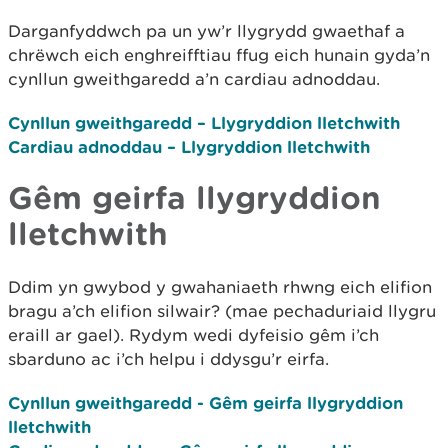
Darganfyddwch pa un yw’r llygrydd gwaethaf a
chrëwch eich enghreifftiau ffug eich hunain gyda’n
cynllun gweithgaredd a’n cardiau adnoddau.
Cynllun gweithgaredd – Llygryddion lletchwith
Cardiau adnoddau – Llygryddion lletchwith
Gêm geirfa llygryddion
lletchwith
Ddim yn gwybod y gwahaniaeth rhwng eich elifion
bragu a’ch elifion silwair? (mae pechaduriaid llygru
eraill ar gael). Rydym wedi dyfeisio gêm i’ch
sbarduno ac i’ch helpu i ddysgu’r eirfa.
Cynllun gweithgaredd - Gêm geirfa llygryddion
lletchwith