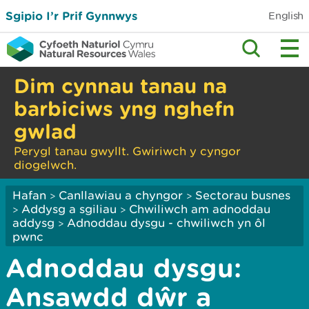
Sgipio I’r Prif Gynnwys
English
Dim cynnau tanau na
barbiciws yng nghefn
gwlad
Perygl tanau gwyllt. Gwiriwch y cyngor
diogelwch.
Hafan
Canllawiau a chyngor
Sectorau busnes
>
>
Addysg a sgiliau
Chwiliwch am adnoddau
>
>
addysg
Adnoddau dysgu - chwiliwch yn ôl
>
pwnc
Adnoddau dysgu:
Ansawdd dŵr a