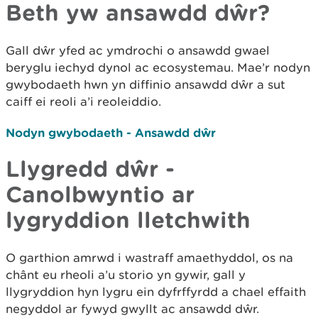
Beth yw ansawdd dŵr?
Gall dŵr yfed ac ymdrochi o ansawdd gwael
beryglu iechyd dynol ac ecosystemau. Mae’r nodyn
gwybodaeth hwn yn diffinio ansawdd dŵr a sut
caiff ei reoli a’i reoleiddio.
Nodyn gwybodaeth - Ansawdd dŵr
Llygredd dŵr -
Canolbwyntio ar
lygryddion lletchwith
O garthion amrwd i wastraff amaethyddol, os na
chânt eu rheoli a’u storio yn gywir, gall y
llygryddion hyn lygru ein dyfrffyrdd a chael effaith
negyddol ar fywyd gwyllt ac ansawdd dŵr.