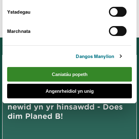
adnoddau sy’n egluro effeithiau andwyol
sbwriel,
tipio anghyfreithlon a gwastraff
ar yr amgylchedd
Ystadegau
naturiol.
Marchnata
Mwy o bynciau i'w gweld
Dangos Manylion
Caniatáu popeth
Angenrheidiol yn unig
Adnoddau dysgu: Argyfwng y
newid yn yr hinsawdd - Does
dim Planed B!