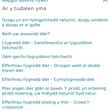
Hepgor dolenni llywio
Ar y tudalen yma
Dysgu yn ein hamgylchedd naturiol, dysgu amdano
a dysgu ar ei gyfer
Beth yw ansawdd dŵr?
Llygredd dŵr - Canolbwyntio ar lygryddion
lletchwith
Gêm geirfa llygryddion lletchwith
Effeithiau llygredd dŵr - Ocsigen wedi ei doddi
mewn dŵr
Effeithiau llygredd dŵr - Cymylogrwydd dŵr
Mae angen dŵr glân ar bawb. Y pridd, yn arbennig
pridd mawnog, yw hidlydd naturiol byd natur.
Effeithiau llygredd plastig y môr - Croesi'r
crwbanod