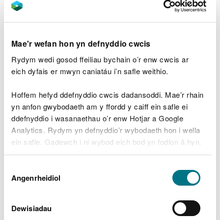
Mae’r dysgwyr yn gweithio mewn tîm i roi eitemau
yn eu trefn yn ôl yr amser y byddai’n ei gymryd i’r
eitemau dorri i lawr yn y môr. Fel rhan o’r
gweithgaredd, byddant yn ystyried yr effaith y gall
Mae'r wefan hon yn defnyddio cwcis
sbwriel ei chael ar yr amgylchedd.
Rydym wedi gosod ffeiliau bychain o’r enw cwcis ar
eich dyfais er mwyn caniatáu i’n safle weithio.
Cynllun gweithgaredd – Sbwriel hirbarhaol
Cardiau adnoddau – Sbwriel ar y tir
Hoffem hefyd ddefnyddio cwcis dadansoddi. Mae’r rhain
Cardiau adnoddau – Sbwriel yn y môr
yn anfon gwybodaeth am y ffordd y caiff ein safle ei
Tabl – Llinell amser gwastraff
ddefnyddio i wasanaethau o’r enw Hotjar a Google
Analytics. Rydym yn defnyddio’r wybodaeth hon i wella
Ydych chi’n chwilio am
ein safle. Gadewch i ni wybod eich bod yn fodlon â hyn.
adnoddau ar sbwriel, tipio
Byddwn yn defnyddio cwci i gadw eich dewis.
anghyfreithlon a
Dewis
Gellir
darllen mwy am ein cwcis
cyn i chi ddewis.
Angenrheidiol
Caniatâd
gwastraff?
Dewisiadau
Edrychwch ar ein tudalen we am weithgareddau ac