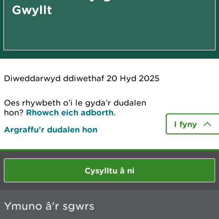
Gwyllt
Diweddarwyd ddiwethaf 20 Hyd 2025
Oes rhywbeth o’i le gyda’r dudalen
hon?
Rhowch eich adborth
.
I fyny
Argraffu’r dudalen hon
Cysylltu â ni
Ymuno â'r sgwrs