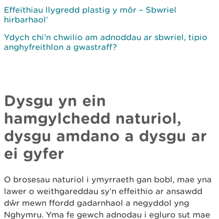
Effeithiau llygredd plastig y môr – Sbwriel
hirbarhaol’
Ydych chi’n chwilio am adnoddau ar sbwriel, tipio
anghyfreithlon a gwastraff?
Dysgu yn ein
hamgylchedd naturiol,
dysgu amdano a dysgu ar
ei gyfer
O brosesau naturiol i ymyrraeth gan bobl, mae yna
lawer o weithgareddau sy’n effeithio ar ansawdd
dŵr mewn ffordd gadarnhaol a negyddol yng
Nghymru. Yma fe gewch adnodau i egluro sut mae