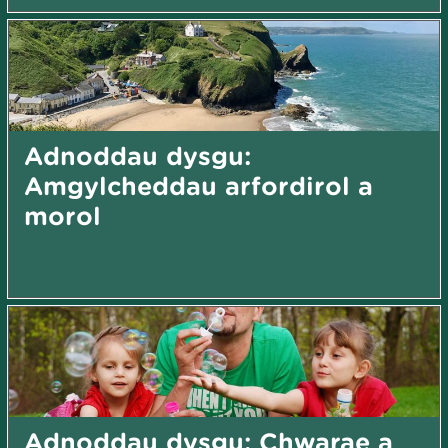
Adnoddau dysgu:
Amgylcheddau arfordirol a
morol
Adnoddau dysgu: Chwarae a