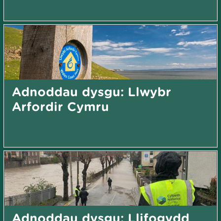
Adnoddau dysgu: Llwybr
Arfordir Cymru
Adnoddau dysgu: Llifogydd