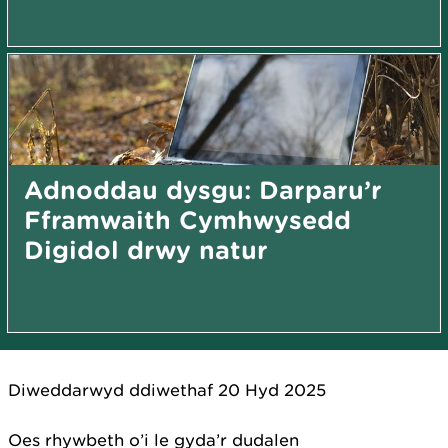
Adnoddau dysgu: Darparu’r
Fframwaith Cymhwysedd
Digidol drwy natur
Diweddarwyd ddiwethaf 20 Hyd 2025
Oes rhywbeth o’i le gyda’r dudalen