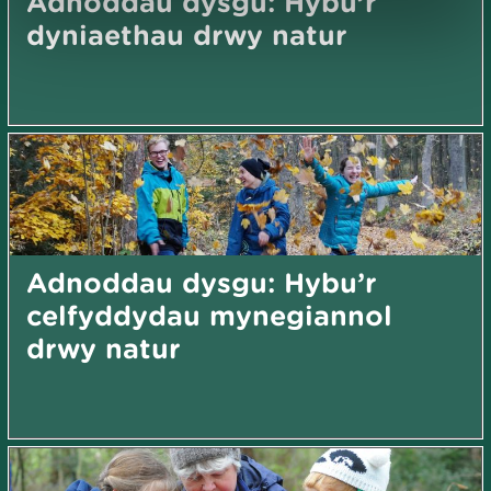
Adnoddau dysgu: Hybu’r
dyniaethau drwy natur
Adnoddau dysgu: Hybu’r
celfyddydau mynegiannol
drwy natur