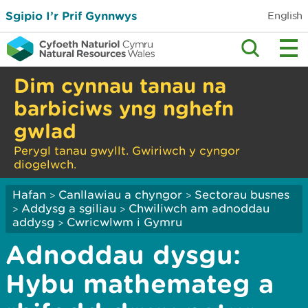
Sgipio I’r Prif Gynnwys
English
Dim cynnau tanau na
barbiciws yng nghefn
gwlad
Perygl tanau gwyllt. Gwiriwch y cyngor
diogelwch.
Hafan
Canllawiau a chyngor
Sectorau busnes
>
>
Addysg a sgiliau
Chwiliwch am adnoddau
>
>
addysg
Cwricwlwm i Gymru
>
Adnoddau dysgu:
Hybu mathemateg a