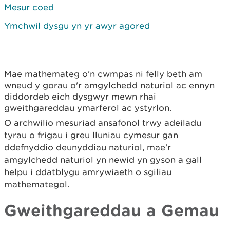
Mesur coed
Ymchwil dysgu yn yr awyr agored
Mae mathemateg o'n cwmpas ni felly beth am
wneud y gorau o'r amgylchedd naturiol ac ennyn
diddordeb eich dysgwyr mewn rhai
gweithgareddau ymarferol ac ystyrlon.
O archwilio mesuriad ansafonol trwy adeiladu
tyrau o frigau i greu lluniau cymesur gan
ddefnyddio deunyddiau naturiol, mae'r
amgylchedd naturiol yn newid yn gyson a gall
helpu i ddatblygu amrywiaeth o sgiliau
mathemategol.
Gweithgareddau a Gemau