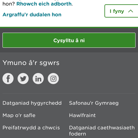
hon?
Rhowch eich adborth
.
I fyny
Argraffu’r dudalen hon
Cysylltu â ni
Ymuno â'r sgwrs
Datganiad hygyrchedd
Safonau'r Gymraeg
Map o'r safle
Hawlfraint
Preifatrwydd a chwcis
Datganiad caethwasiaeth
fodern