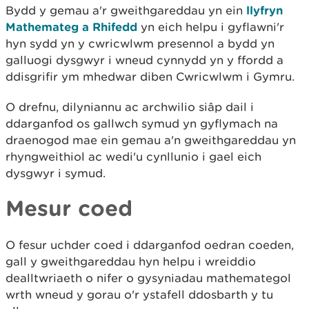
Bydd y gemau a'r gweithgareddau yn ein
llyfryn
Mathemateg a Rhifedd
yn eich helpu i gyflawni'r
hyn sydd yn y cwricwlwm presennol a bydd yn
galluogi dysgwyr i wneud cynnydd yn y ffordd a
ddisgrifir ym mhedwar diben Cwricwlwm i Gymru.
O drefnu, dilyniannu ac archwilio siâp dail i
ddarganfod os gallwch symud yn gyflymach na
draenogod mae ein gemau a'n gweithgareddau yn
rhyngweithiol ac wedi'u cynllunio i gael eich
dysgwyr i symud.
Mesur coed
O fesur uchder coed i ddarganfod oedran coeden,
gall y gweithgareddau hyn helpu i wreiddio
dealltwriaeth o nifer o gysyniadau mathemategol
wrth wneud y gorau o'r ystafell ddosbarth y tu