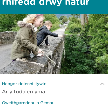
rhifedd drwy natur
Hepgor dolenni llywio
Ar y tudalen yma
Gweithgareddau a Gemau