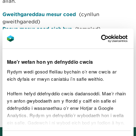
allan.
Gweithgareddau mesur coed
(cynllun
gweithgaredd)
Pecyn mesur coed eich hun
(templed)
Ymchwil dysgu yn yr awyr
agored
Mae'r wefan hon yn defnyddio cwcis
Rydym wedi gosod ffeiliau bychain o’r enw cwcis ar
Eisiau dysgu am fanteision iechyd a lles dysgu yn
eich dyfais er mwyn caniatáu i’n safle weithio.
yr awyr agored? Angen cyfiawnhau mynd â'ch
dysgwyr i’r awyr agored?
Edrychwch ar ein posteri
Hoffem hefyd ddefnyddio cwcis dadansoddi. Mae’r rhain
gwybodaeth.
yn anfon gwybodaeth am y ffordd y caiff ein safle ei
ddefnyddio i wasanaethau o’r enw Hotjar a Google
Analytics. Rydym yn defnyddio’r wybodaeth hon i wella
ein safle. Gadewch i ni wybod eich bod yn fodlon â hyn.
Byddwn yn defnyddio cwci i gadw eich dewis.