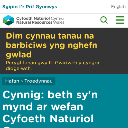
Sgipio I’r Prif Gynnwys
English
Dim cynnau tanau na
barbiciws yng nghefn
gwlad
Perygl tanau gwyllt. Gwiriwch y cyngor
diogelwch.
Hafan
Troedynnau
>
Cynnig: beth sy'n
mynd ar wefan
Cyfoeth Naturiol