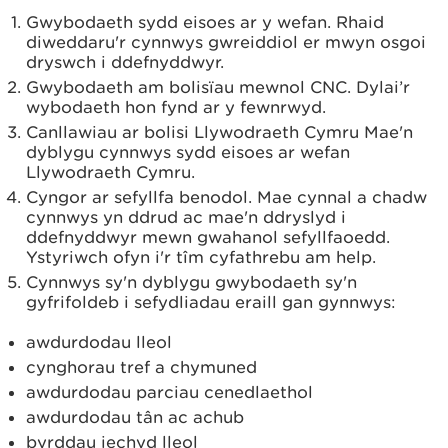
Gwybodaeth sydd eisoes ar y wefan. Rhaid
diweddaru'r cynnwys gwreiddiol er mwyn osgoi
dryswch i ddefnyddwyr.
Gwybodaeth am bolisïau mewnol CNC. Dylai’r
wybodaeth hon fynd ar y fewnrwyd.
Canllawiau ar bolisi Llywodraeth Cymru Mae'n
dyblygu cynnwys sydd eisoes ar wefan
Llywodraeth Cymru.
Cyngor ar sefyllfa benodol. Mae cynnal a chadw
cynnwys yn ddrud ac mae'n ddryslyd i
ddefnyddwyr mewn gwahanol sefyllfaoedd.
Ystyriwch ofyn i'r tîm cyfathrebu am help.
Cynnwys sy'n dyblygu gwybodaeth sy'n
gyfrifoldeb i sefydliadau eraill gan gynnwys:
awdurdodau lleol
cynghorau tref a chymuned
awdurdodau parciau cenedlaethol
awdurdodau tân ac achub
byrddau iechyd lleol