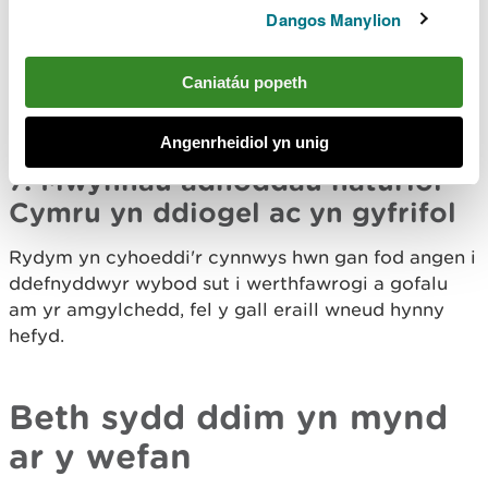
Dangos Manylion
6. Dod o hyd i adnoddau addysg
Rydym yn cyhoeddi'r cynnwys hwn gan fod angen i
Caniatáu popeth
ddefnyddwyr ddefnyddio'r wybodaeth wrth
addysgu.
Angenrheidiol yn unig
7. Mwynhau adnoddau naturiol
Cymru yn ddiogel ac yn gyfrifol
Rydym yn cyhoeddi'r cynnwys hwn gan fod angen i
ddefnyddwyr wybod sut i werthfawrogi a gofalu
am yr amgylchedd, fel y gall eraill wneud hynny
hefyd.
Beth sydd ddim yn mynd
ar y wefan