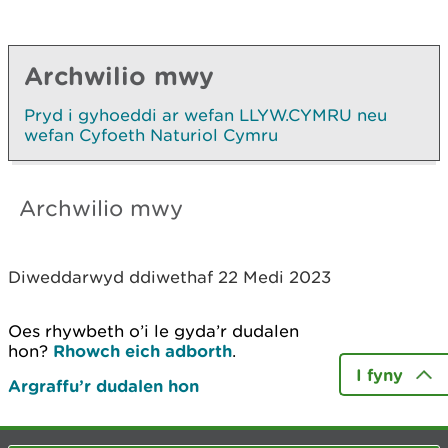
Archwilio mwy
Pryd i gyhoeddi ar wefan LLYW.CYMRU neu
wefan Cyfoeth Naturiol Cymru
Archwilio mwy
Diweddarwyd ddiwethaf 22 Medi 2023
Oes rhywbeth o’i le gyda’r dudalen
hon?
Rhowch eich adborth
.
I fyny
Argraffu’r dudalen hon