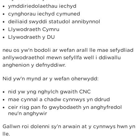
ymddiriedolaethau iechyd
cynghorau iechyd cymuned
deiliaid swyddi statudol annibynnol
Llywodraeth Cymru
Llywodraeth y DU
neu os yw'n bodoli ar wefan arall lle mae sefydliad
anllywodraethol mewn sefyllfa well i ddiwallu
anghenion y defnyddiwr.
Nid yw'n mynd ar y wefan oherwydd:
nid yw yng nghylch gwaith CNC
mae cynnal a chadw cynnwys yn ddrud
ceir risg pan fo gwybodaeth yn anghyfredol
neu'n anghywir
Gallwn roi dolenni sy’n arwain at y cynnwys hwn yn
lle.