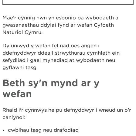
Mae'r cynnig hwn yn esbonio pa wybodaeth a
gwasanaethau ddylai fynd ar wefan Cyfoeth
Naturiol Cymru.
Dyluniwyd y wefan fel nad oes angen i
ddefnyddwyr ddeall strwythurau cymhleth ein
sefydliad i gael mynediad at wybodaeth neu
gyflawni tasg.
Beth sy'n mynd ar y
wefan
Rhaid i'r cynnwys helpu defnyddwyr i wneud un o'r
canlynol:
cwblhau tasg neu drafodiad