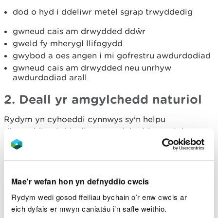
dod o hyd i ddeliwr metel sgrap trwyddedig
gwneud cais am drwydded ddŵr
gweld fy mherygl llifogydd
gwybod a oes angen i mi gofrestru awdurdodiad
gwneud cais am drwydded neu unrhyw
awdurdodiad arall
2. Deall yr amgylchedd naturiol
Rydym yn cyhoeddi cynnwys sy'n helpu
dinasyddion i ddeall yr amgylchedd naturiol, gan
gynnwys yn ystod digwyddiadau amgylcheddol
mawr, gan fod angen i ddefnyddwyr gadw'n
ddiogel.
Mae'r wefan hon yn defnyddio cwcis
3. Ystyried yr amgylchedd
Rydym wedi gosod ffeiliau bychain o’r enw cwcis ar
naturiol yn eu cynlluniau
eich dyfais er mwyn caniatáu i’n safle weithio.