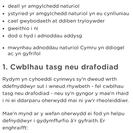
deall yr amgylchedd naturiol
ystyried yr amgylchedd naturiol yn eu cynlluniau
cael gwybodaeth at ddiben tryloywder
gweithio i ni
dod o hyd i adnoddau addysg
mwynhau adnoddau naturiol Cymru yn ddiogel
ac yn gyfrifol
1. Cwblhau tasg neu drafodiad
Rydym yn cyhoeddi cynnwys sy'n dweud wrth
ddefnyddwyr sut i wneud rhywbeth - fel cwblhau
tasg neu drafodiad - neu sy'n gyngor y mae'n rhaid
i ni ei ddarparu oherwydd mai ni yw'r rheoleiddiwr.
Mae'n mynd ar y wefan oherwydd ei fod yn helpu
defnyddwyr i gydymffurfio â'r gyfraith. Er
enghraifft: