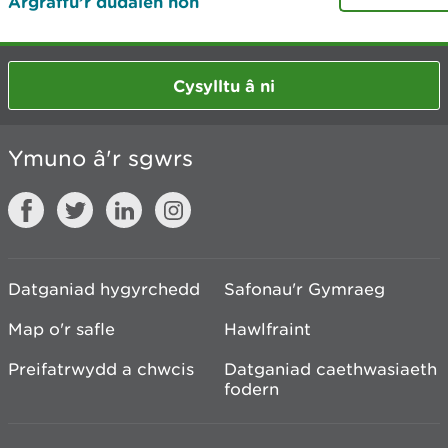
Argraffu’r dudalen hon
Cysylltu â ni
Ymuno â'r sgwrs
Datganiad hygyrchedd
Safonau'r Gymraeg
Map o'r safle
Hawlfraint
Preifatrwydd a chwcis
Datganiad caethwasiaeth
fodern