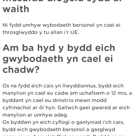
waith
Ni fydd unrhyw wybodaeth bersonol yn cael ei
throsglwyddo y tu allan i'r UE.
Am ba hyd y bydd eich
gwybodaeth yn cael ei
chadw?
Os na fydd eich cais yn llwyddiannus, bydd eich
manylion yn cael eu cadw am uchafswm o 12 mis, a
byddant yn cael eu dinistrio mewn modd
cyfrinachol ar ôl hyn. Gallwch gael gwared ar eich
manylion ar unrhyw adeg.
Os byddwn yn eich cyflogi o ganlyniad i'ch cais,
bydd eich gwybodaeth bersonol a gasglwyd