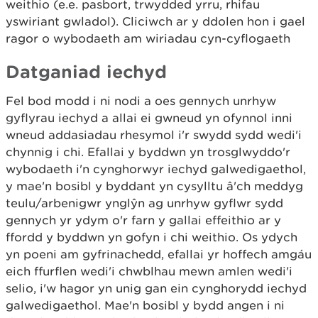
weithio (e.e. pasbort, trwydded yrru, rhifau
yswiriant gwladol). Cliciwch ar y ddolen hon i gael
ragor o wybodaeth am wiriadau cyn-cyflogaeth
Datganiad iechyd
Fel bod modd i ni nodi a oes gennych unrhyw
gyflyrau iechyd a allai ei gwneud yn ofynnol inni
wneud addasiadau rhesymol i'r swydd sydd wedi'i
chynnig i chi. Efallai y byddwn yn trosglwyddo'r
wybodaeth i'n cynghorwyr iechyd galwedigaethol,
y mae'n bosibl y byddant yn cysylltu â'ch meddyg
teulu/arbenigwr ynglŷn ag unrhyw gyflwr sydd
gennych yr ydym o'r farn y gallai effeithio ar y
ffordd y byddwn yn gofyn i chi weithio. Os ydych
yn poeni am gyfrinachedd, efallai yr hoffech amgáu
eich ffurflen wedi'i chwblhau mewn amlen wedi'i
selio, i'w hagor yn unig gan ein cynghorydd iechyd
galwedigaethol. Mae'n bosibl y bydd angen i ni