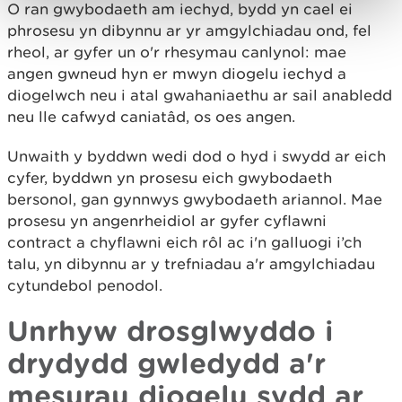
O ran gwybodaeth am iechyd, bydd yn cael ei
phrosesu yn dibynnu ar yr amgylchiadau ond, fel
rheol, ar gyfer un o'r rhesymau canlynol: mae
angen gwneud hyn er mwyn diogelu iechyd a
diogelwch neu i atal gwahaniaethu ar sail anabledd
neu lle cafwyd caniatâd, os oes angen.
Unwaith y byddwn wedi dod o hyd i swydd ar eich
cyfer, byddwn yn prosesu eich gwybodaeth
bersonol, gan gynnwys gwybodaeth ariannol. Mae
prosesu yn angenrheidiol ar gyfer cyflawni
contract a chyflawni eich rôl ac i'n galluogi i’ch
talu, yn dibynnu ar y trefniadau a'r amgylchiadau
cytundebol penodol.
Unrhyw drosglwyddo i
drydydd gwledydd a'r
mesurau diogelu sydd ar