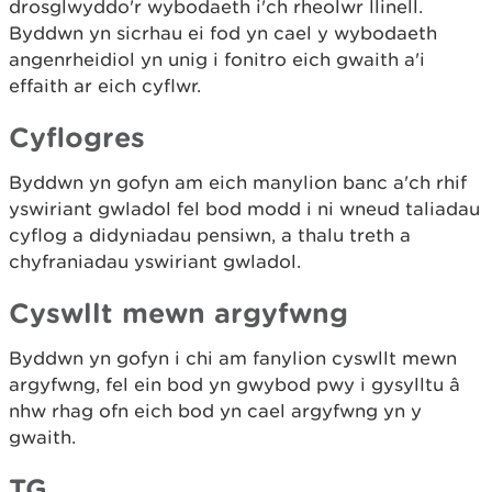
drosglwyddo'r wybodaeth i'ch rheolwr llinell.
Byddwn yn sicrhau ei fod yn cael y wybodaeth
angenrheidiol yn unig i fonitro eich gwaith a'i
effaith ar eich cyflwr.
Cyflogres
Byddwn yn gofyn am eich manylion banc a'ch rhif
yswiriant gwladol fel bod modd i ni wneud taliadau
cyflog a didyniadau pensiwn, a thalu treth a
chyfraniadau yswiriant gwladol.
Cyswllt mewn argyfwng
Byddwn yn gofyn i chi am fanylion cyswllt mewn
argyfwng, fel ein bod yn gwybod pwy i gysylltu â
nhw rhag ofn eich bod yn cael argyfwng yn y
gwaith.
TG