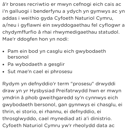
â'r broses recriwtio er mwyn cefnogi eich cais ac
i'n galluogi i benderfynu a ydych yn gymwys ac yn
addas i weithio gyda Cyfoeth Naturiol Cymru,
a/neu i gyflawni ein swyddogaethau fel cyflogwr a
chydymffurfio â rhai rhwymedigaethau statudol.
Mae'r ddogfen hon yn nodi:
Pam ein bod yn casglu eich gwybodaeth
bersonol
Pa wybodaeth a gesglir
Sut mae'n cael ei phrosesu
Rydym yn defnyddio'r term "prosesu" drwyddi
draw yn yr Hysbysiad Preifatrwydd hwn er mwyn
ymdrin â phob gweithgaredd sy'n cynnwys eich
gwybodaeth bersonol, gan gynnwys ei chasglu, ei
thrin, ei storio, ei rhannu, ei defnyddio, ei
throsglwyddo, cael mynediad ati a'i dinistrio.
Cyfoeth Naturiol Cymru yw'r rheolydd data ac