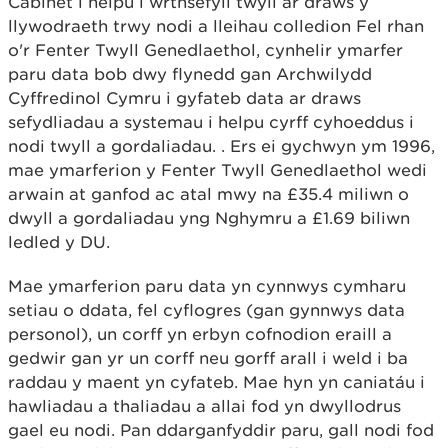
Cabinet i helpu i wrthsefyll twyll ar draws y
llywodraeth trwy nodi a lleihau colledion Fel rhan
o'r Fenter Twyll Genedlaethol, cynhelir ymarfer
paru data bob dwy flynedd gan Archwilydd
Cyffredinol Cymru i gyfateb data ar draws
sefydliadau a systemau i helpu cyrff cyhoeddus i
nodi twyll a gordaliadau. . Ers ei gychwyn ym 1996,
mae ymarferion y Fenter Twyll Genedlaethol wedi
arwain at ganfod ac atal mwy na £35.4 miliwn o
dwyll a gordaliadau yng Nghymru a £1.69 biliwn
ledled y DU.
Mae ymarferion paru data yn cynnwys cymharu
setiau o ddata, fel cyflogres (gan gynnwys data
personol), un corff yn erbyn cofnodion eraill a
gedwir gan yr un corff neu gorff arall i weld i ba
raddau y maent yn cyfateb. Mae hyn yn caniatáu i
hawliadau a thaliadau a allai fod yn dwyllodrus
gael eu nodi. Pan ddarganfyddir paru, gall nodi fod