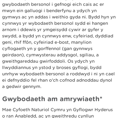
gwybodaeth bersonol i gefnogi eich cais ac er
mwyn ein galluogi i benderfynu a ydych yn
gymwys ac yn addas i weithio gyda ni. Bydd hyn yn
cynnwys yr wybodaeth bersonol sydd ei hangen
arnom i ddewis yr ymgeisydd cywir ar gyfer y
swydd, a bydd yn cynnwys enw, cyfeiriad, dyddiad
geni, rhif ffôn, cyfeiriad e-bost, manylion
cyflogaeth yn y gorffennol (gan gynnwys
geirdaon), cymwysterau addysgol, sgiliau, a
gweithgareddau gwirfoddoli. Os ydych yn
llwyddiannus yn ystod y broses gyflogi, bydd
unrhyw wybodaeth bersonol a roddwyd i ni yn cael
ei defnyddio fel rhan o'ch cofnod adnoddau dynol
a gedwir gennym.
Gwybodaeth am amrywiaeth*
Mae Cyfoeth Naturiol Cymru yn Gyflogwr Hyderus
o ran Anabledd, ac yn gweithredu cynllun