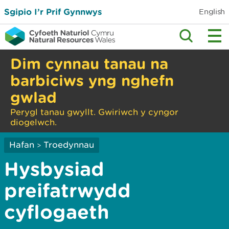
Sgipio I’r Prif Gynnwys
English
Dim cynnau tanau na
barbiciws yng nghefn
gwlad
Perygl tanau gwyllt. Gwiriwch y cyngor
diogelwch.
Hafan
Troedynnau
>
Hysbysiad
preifatrwydd
cyflogaeth