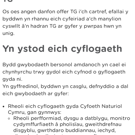
Os oes angen danfon offer TG i'ch cartref, efallai y
byddwn yn rhannu eich cyfeiriad a'ch manylion
cyswllt â’n hadran TG ar gyfer y pwrpas hwn yn
unig.
Yn ystod eich cyflogaeth
Bydd gwybodaeth bersonol amdanoch yn cael ei
chynhyrchu trwy gydol eich cyfnod o gyflogaeth
gyda ni.
Yn gyffredinol, byddwn yn casglu, defnyddio a dal
eich gwybodaeth ar gyfer:
Rheoli eich cyflogaeth gyda Cyfoeth Naturiol
Cymru, gan gynnwys:
Rheoli perfformiad, dysgu a datblygu, monitro
cydymffurfiaeth â pholisïau, gweithdrefnau
disgyblu, gwrthdaro buddiannau, iechyd,