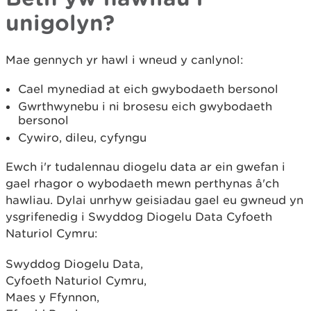
unigolyn?
Mae gennych yr hawl i wneud y canlynol:
Cael mynediad at eich gwybodaeth bersonol
Gwrthwynebu i ni brosesu eich gwybodaeth
bersonol
Cywiro, dileu, cyfyngu
Ewch i'r tudalennau diogelu data ar ein gwefan i
gael rhagor o wybodaeth mewn perthynas â'ch
hawliau. Dylai unrhyw geisiadau gael eu gwneud yn
ysgrifenedig i Swyddog Diogelu Data Cyfoeth
Naturiol Cymru:
Swyddog Diogelu Data,
Cyfoeth Naturiol Cymru,
Maes y Ffynnon,