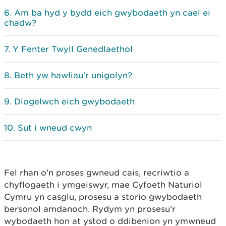
Am ba hyd y bydd eich gwybodaeth yn cael ei
chadw?
Y Fenter Twyll Genedlaethol
Beth yw hawliau'r unigolyn?
Diogelwch eich gwybodaeth
Sut i wneud cwyn
Fel rhan o'n proses gwneud cais, recriwtio a
chyflogaeth i ymgeiswyr, mae Cyfoeth Naturiol
Cymru yn casglu, prosesu a storio gwybodaeth
bersonol amdanoch. Rydym yn prosesu'r
wybodaeth hon at ystod o ddibenion yn ymwneud