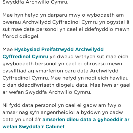
Swyddfa Archwilio Cymru.
Mae hyn hefyd yn darparu mwy o wybodaeth am
bwerau Archwilydd Cyffredinol Cymru yn ogystal â
sut mae data personol yn cael ei ddefnyddio mewn
ffordd ddiogel.
Mae
Hysbysiad Preifatrwydd Archwilydd
Cyffredinol Cymru
yn dweud wrthych sut mae eich
gwybodaeth bersonol yn cael ei phrosesu mewn
cysylltiad ag ymarferion paru data Archwilydd
Cyffredinol Cymru. Mae hefyd yn nodi eich hawliau
o dan ddeddfwriaeth diogelu data. Mae hwn ar gael
ar wefan Swyddfa Archwilio Cymru.
Ni fydd data personol yn cael ei gadw am fwy o
amser nag sy'n angenrheidiol a byddwn yn cadw
data yn unol â'r
amserlen dileu data a gyhoeddir ar
wefan Swyddfa'r Cabinet
.