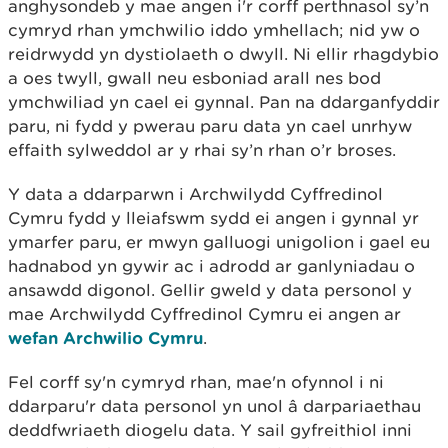
anghysondeb y mae angen i'r corff perthnasol sy’n
cymryd rhan ymchwilio iddo ymhellach; nid yw o
reidrwydd yn dystiolaeth o dwyll. Ni ellir rhagdybio
a oes twyll, gwall neu esboniad arall nes bod
ymchwiliad yn cael ei gynnal. Pan na ddarganfyddir
paru, ni fydd y pwerau paru data yn cael unrhyw
effaith sylweddol ar y rhai sy’n rhan o’r broses.
Y data a ddarparwn i Archwilydd Cyffredinol
Cymru fydd y lleiafswm sydd ei angen i gynnal yr
ymarfer paru, er mwyn galluogi unigolion i gael eu
hadnabod yn gywir ac i adrodd ar ganlyniadau o
ansawdd digonol. Gellir gweld y data personol y
mae Archwilydd Cyffredinol Cymru ei angen ar
wefan Archwilio Cymru
.
Fel corff sy'n cymryd rhan, mae'n ofynnol i ni
ddarparu'r data personol yn unol â darpariaethau
deddfwriaeth diogelu data. Y sail gyfreithiol inni