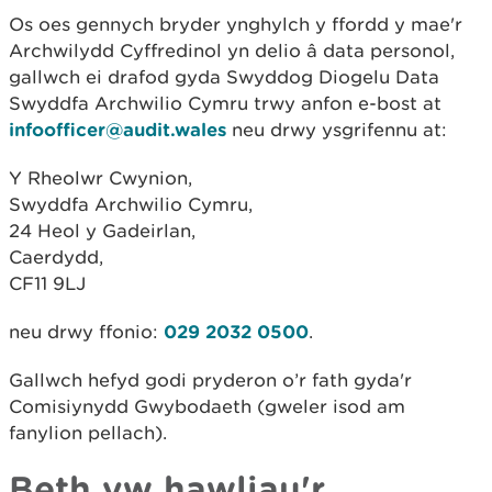
Os oes gennych bryder ynghylch y ffordd y mae'r
Archwilydd Cyffredinol yn delio â data personol,
gallwch ei drafod gyda Swyddog Diogelu Data
Swyddfa Archwilio Cymru trwy anfon e-bost at
infoofficer@audit.wales
neu drwy ysgrifennu at:
Y Rheolwr Cwynion,
Swyddfa Archwilio Cymru,
24 Heol y Gadeirlan,
Caerdydd,
CF11 9LJ
neu drwy ffonio:
029 2032 0500
.
Gallwch hefyd godi pryderon o’r fath gyda'r
Comisiynydd Gwybodaeth (gweler isod am
fanylion pellach).
Beth yw hawliau'r