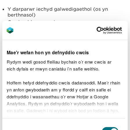
Y darparwr iechyd galwedigaethol (os yn
berthnasol)
Gweinyddwyr pensiwn
CThEM
Byddwn yn gofyn am eich caniatâd ysgrifenedig
cyn rhoi unrhyw wybodaeth am eich cyflogaeth i
Mae'r wefan hon yn defnyddio cwcis
drydydd partïon. Mae'r rhain yn cynnwys:
Rydym wedi gosod ffeiliau bychain o’r enw cwcis ar
Geirdaon ar gyfer darpar gyflogwyr
eich dyfais er mwyn caniatáu i’n safle weithio.
Geirdaon ariannol a roddir mewn cysylltiad â
chais gweithiwr am forgais/eiddo rhent
Hoffem hefyd ddefnyddio cwcis dadansoddi. Mae’r rhain
Geirdaon a roddir mewn cysylltiad ag achosion
yn anfon gwybodaeth am y ffordd y caiff ein safle ei
cyfreithiol
ddefnyddio i wasanaethau o’r enw Hotjar a Google
Cliriad diogelwch uwch
Analytics. Rydym yn defnyddio’r wybodaeth hon i wella
ein safle. Gadewch i ni wybod eich bod yn fodlon â hyn.
Beth yw ein sail
Byddwn yn defnyddio cwci i gadw eich dewis.
gyfreithiol ar gyfer
Dewis