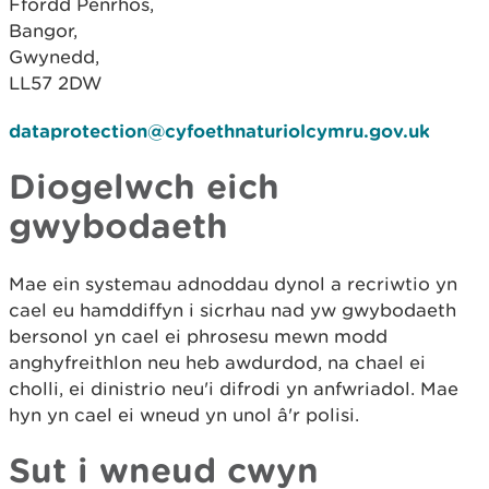
Ffordd Penrhos,
Bangor,
Gwynedd,
LL57 2DW
dataprotection@cyfoethnaturiolcymru.gov.uk
Diogelwch eich
gwybodaeth
Mae ein systemau adnoddau dynol a recriwtio yn
cael eu hamddiffyn i sicrhau nad yw gwybodaeth
bersonol yn cael ei phrosesu mewn modd
anghyfreithlon neu heb awdurdod, na chael ei
cholli, ei dinistrio neu'i difrodi yn anfwriadol. Mae
hyn yn cael ei wneud yn unol â'r polisi.
Sut i wneud cwyn