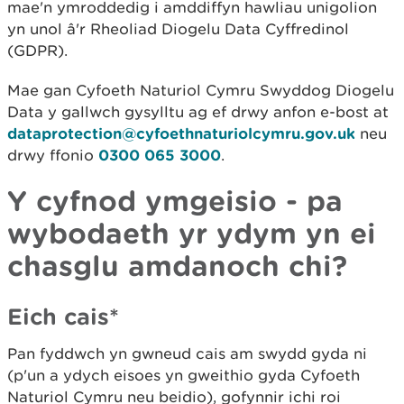
mae'n ymroddedig i amddiffyn hawliau unigolion
yn unol â'r Rheoliad Diogelu Data Cyffredinol
(GDPR).
Mae gan Cyfoeth Naturiol Cymru Swyddog Diogelu
Data y gallwch gysylltu ag ef drwy anfon e-bost at
dataprotection@cyfoethnaturiolcymru.gov.uk
neu
drwy ffonio
0300 065 3000
.
Y cyfnod ymgeisio - pa
wybodaeth yr ydym yn ei
chasglu amdanoch chi?
Eich cais*
Pan fyddwch yn gwneud cais am swydd gyda ni
(p'un a ydych eisoes yn gweithio gyda Cyfoeth
Naturiol Cymru neu beidio), gofynnir ichi roi