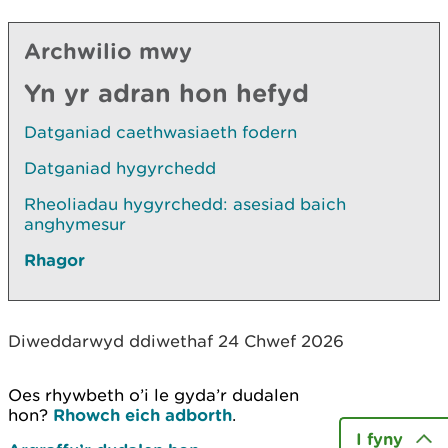
Archwilio mwy
Yn yr adran hon hefyd
Datganiad caethwasiaeth fodern
Datganiad hygyrchedd
Rheoliadau hygyrchedd: asesiad baich
anghymesur
Rhagor
Diweddarwyd ddiwethaf 24 Chwef 2026
Oes rhywbeth o’i le gyda’r dudalen
hon?
Rhowch eich adborth
.
I fyny