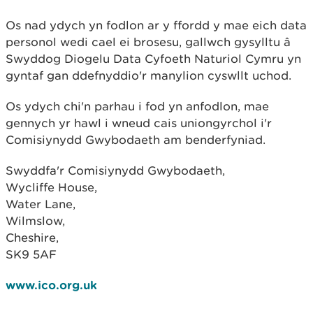
Os nad ydych yn fodlon ar y ffordd y mae eich data
personol wedi cael ei brosesu, gallwch gysylltu â
Swyddog Diogelu Data Cyfoeth Naturiol Cymru yn
gyntaf gan ddefnyddio'r manylion cyswllt uchod.
Os ydych chi'n parhau i fod yn anfodlon, mae
gennych yr hawl i wneud cais uniongyrchol i'r
Comisiynydd Gwybodaeth am benderfyniad.
Swyddfa'r Comisiynydd Gwybodaeth,
Wycliffe House,
Water Lane,
Wilmslow,
Cheshire,
SK9 5AF
www.ico.org.uk