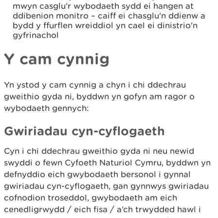
mwyn casglu'r wybodaeth sydd ei hangen at
ddibenion monitro – caiff ei chasglu'n ddienw a
bydd y ffurflen wreiddiol yn cael ei dinistrio'n
gyfrinachol
Y cam cynnig
Yn ystod y cam cynnig a chyn i chi ddechrau
gweithio gyda ni, byddwn yn gofyn am ragor o
wybodaeth gennych:
Gwiriadau cyn-cyflogaeth
Cyn i chi ddechrau gweithio gyda ni neu newid
swyddi o fewn Cyfoeth Naturiol Cymru, byddwn yn
defnyddio eich gwybodaeth bersonol i gynnal
gwiriadau cyn-cyflogaeth, gan gynnwys gwiriadau
cofnodion troseddol, gwybodaeth am eich
cenedligrwydd / eich fisa / a’ch trwydded hawl i