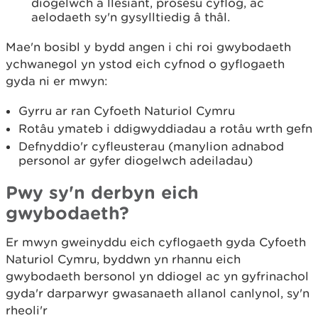
diogelwch a llesiant, prosesu cyflog, ac
aelodaeth sy'n gysylltiedig â thâl.
Mae'n bosibl y bydd angen i chi roi gwybodaeth
ychwanegol yn ystod eich cyfnod o gyflogaeth
gyda ni er mwyn:
Gyrru ar ran Cyfoeth Naturiol Cymru
Rotâu ymateb i ddigwyddiadau a rotâu wrth gefn
Defnyddio'r cyfleusterau (manylion adnabod
personol ar gyfer diogelwch adeiladau)
Pwy sy'n derbyn eich
gwybodaeth?
Er mwyn gweinyddu eich cyflogaeth gyda Cyfoeth
Naturiol Cymru, byddwn yn rhannu eich
gwybodaeth bersonol yn ddiogel ac yn gyfrinachol
gyda'r darparwyr gwasanaeth allanol canlynol, sy'n
rheoli'r