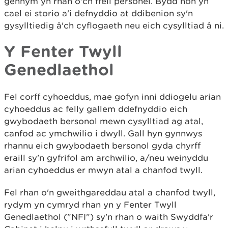
gennym yn rhan o'ch ffeil personél. Bydd hon yn
cael ei storio a'i defnyddio at ddibenion sy'n
gysylltiedig â'ch cyflogaeth neu eich cysylltiad â ni.
Y Fenter Twyll
Genedlaethol
Fel corff cyhoeddus, mae gofyn inni ddiogelu arian
cyhoeddus ac felly gallem ddefnyddio eich
gwybodaeth bersonol mewn cysylltiad ag atal,
canfod ac ymchwilio i dwyll. Gall hyn gynnwys
rhannu eich gwybodaeth bersonol gyda chyrff
eraill sy'n gyfrifol am archwilio, a/neu weinyddu
arian cyhoeddus er mwyn atal a chanfod twyll.
Fel rhan o'n gweithgareddau atal a chanfod twyll,
rydym yn cymryd rhan yn y Fenter Twyll
Genedlaethol ("NFI") sy'n rhan o waith Swyddfa'r