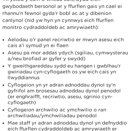
gwybodaeth bersonol ar y ffurflen gais yn cael ei
rhannu'n fewnol gyda'r bobl ac at y dibenion
canlynol (nid yw hyn yn cynnwys eich ffurflen
monitro cydraddoldeb ac amrywiaeth):
Aelodau o'r panel recriwtio er mwyn asesu eich
cais a'i symud yn ei flaen
Asesu pa mor addas ydych (sgiliau, cymwysterau
a/neu brofiad ar gyfer y swydd)
Y gweithgareddau sydd eu hangen i gwblhau'r
gwiriadau cyn-cyflogaeth os yw eich cais yn
llwyddiannus
Cyflogeion yn yr adran adnoddau dynol sy'n
gyfrifol am brosesau adnoddau dynol penodol
(er enghraifft, recriwtio, asesu, sgrinio cyn-
cyflogaeth)
Cyflogeion archwilio ac ymchwilio o ran
archwiliadau/ymchwiliadau penodol
Mae staff yr adran adnoddau dynol yn defnyddio
eich ffurflen cydraddoldeb ac amrywiaeth er