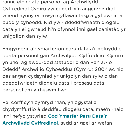
rannu eich data personol ag Archwilydd
Cyffredinol Cymru yw ei bod hi’n angenrheidiol i
wneud hynny er mwyn cyflawni tasg a gyflawnir er
budd y cyhoedd. Nid yw'r ddeddfwriaeth diogelu
data yn ei gwneud hi’n ofynnol inni gael caniatâd yr
unigolion dan sylw.
Ymgymerir â’r ymarferion paru data a'r defnydd o
ddata personol gan Archwilydd Cyffredinol Cymru
yn unol ag awdurdod statudol o dan Ran 3A o
Ddeddf Archwilio Cyhoeddus (Cymru) 2004 ac nid
oes angen cydsyniad yr unigolyn dan sylw o dan
ddeddfwriaeth diogelu data i brosesu data
personol am y rheswm hwn.
Fel corff sy’n cymryd rhan, yn ogystal â
chydymffurfio â deddfau diogelu data, mae'n rhaid
inni hefyd ystyried
Cod Ymarfer Paru Data'r
Archwilydd Cyffredinol
, sydd ar gael ar wefan