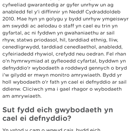
cyfweliad gwarantedig ar gyfer unrhyw un ag
anabledd fel y'i diffinnir yn Neddf Cydraddoldeb
2010. Mae hyn yn golygu y bydd unrhyw ymgeiswyr
am swyddi ac aelodau o staff yn cael eu trin yn
gyfartal, ac ni fyddwn yn gwahaniaethu ar sail
rhyw, statws priodasol, hil, tarddiad ethnig, lliw,
cenedligrwydd, tarddiad cenedlaethol, anabledd,
cyfeiriadedd rhywiol, crefydd neu oedran. Fel rhan
o'n hymrwymiad at gyfleoedd cyfartal, byddwn yn
defnyddio'r wybodaeth a roddwyd gennych o bryd
i'w gilydd er mwyn monitro amrywiaeth. Bydd yr
holl wybodaeth o'r fath yn cael ei defnyddio ar sail
ddienw. Cliciwch yma i gael rhagor o wybodaeth
am amrywiaeth.
Sut fydd eich gwybodaeth yn
cael ei defnyddio?
Yn ystod y cam o wneud cais, bydd eich