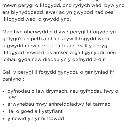
mewn perygl o lifogydd, ond rydych wedi byw yno
ers blynyddoedd lawer ac yn gwybod nad oes
llifogydd wedi digwydd yno.
Mae hyn oherwydd nid yw'r perygl llifogydd yn
golygu'r un peth â ph'un a yw llifogydd wedi
digwydd mewn ardal o'r blaen. Gall y perygl
llifogydd newid dros amser, a gall gynyddu neu
leihau gyda newidiadau yn y defnydd o dir.
Gall y perygl llifogydd gynyddu o ganlyniad i'r
canlynol:
cyfnodau o law drymach, neu gyfnodau hwy o
law
arwynebau mwy anhreiddiadwy fel tarmac
llai o goed a llystyfiant
y newid yn yr hinsawdd