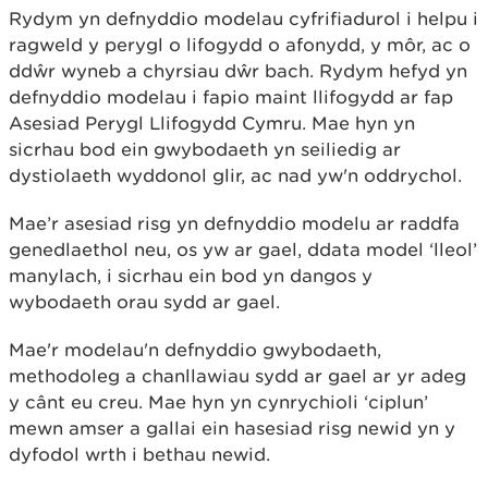
Rydym yn defnyddio modelau cyfrifiadurol i helpu i
ragweld y perygl o lifogydd o afonydd, y môr, ac o
ddŵr wyneb a chyrsiau dŵr bach. Rydym hefyd yn
defnyddio modelau i fapio maint llifogydd ar fap
Asesiad Perygl Llifogydd Cymru. Mae hyn yn
sicrhau bod ein gwybodaeth yn seiliedig ar
dystiolaeth wyddonol glir, ac nad yw'n oddrychol.
Mae’r asesiad risg yn defnyddio modelu ar raddfa
genedlaethol neu, os yw ar gael, ddata model ‘lleol’
manylach, i sicrhau ein bod yn dangos y
wybodaeth orau sydd ar gael.
Mae'r modelau'n defnyddio gwybodaeth,
methodoleg a chanllawiau sydd ar gael ar yr adeg
y cânt eu creu. Mae hyn yn cynrychioli ‘ciplun’
mewn amser a gallai ein hasesiad risg newid yn y
dyfodol wrth i bethau newid.