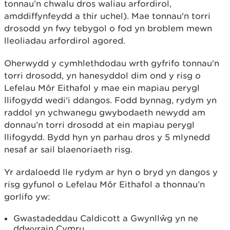
tonnau’n chwalu dros waliau arfordirol,
amddiffynfeydd a thir uchel). Mae tonnau'n torri
drosodd yn fwy tebygol o fod yn broblem mewn
lleoliadau arfordirol agored.
Oherwydd y cymhlethdodau wrth gyfrifo tonnau'n
torri drosodd, yn hanesyddol dim ond y risg o
Lefelau Môr Eithafol y mae ein mapiau perygl
llifogydd wedi'i ddangos. Fodd bynnag, rydym yn
raddol yn ychwanegu gwybodaeth newydd am
donnau’n torri drosodd at ein mapiau perygl
llifogydd. Bydd hyn yn parhau dros y 5 mlynedd
nesaf ar sail blaenoriaeth risg.
Yr ardaloedd lle rydym ar hyn o bryd yn dangos y
risg gyfunol o Lefelau Môr Eithafol a thonnau’n
gorlifo yw:
Gwastadeddau Caldicott a Gwynllŵg yn ne
ddwyrain Cymru