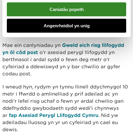
ddŵr yn cael ei dorri
Caniatáu popeth
Canlyniadau llifogydd o
Angenrheidiol yn unig
fewn deg metr
Mae ein canlyniadau yn
Gweld eich risg llifogydd
yn ôl côd post
o’r asesiad perygl llifogydd yn
berthnasol i ardal sydd o fewn deg metr o'r
cyfeiriad a ddewiswyd yn y bar chwilio ar gyfer
codau post.
I wneud hyn, rydym yn tynnu llinell ddychmygol 10
metr i ffwrdd o amlinelliad y prif adeilad ac yn
nodi'r lefel risg uchaf o fewn yr ardal chwilio gan
ddefnyddio gwybodaeth sydd wedi'i chynnwys
ar
fap Asesiad Perygl Llifogydd Cymru
. Nid yw
adeiladau lluosog yn yr un cyfeiriad yn cael eu
dewis.