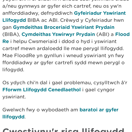
a/neu gynnwys ar gyfer eich cartref, neu os yw'n
anfforddiadwy, defnyddiwch
Gyfeiriadur Yswiriant
Llifogydd
BIBA ac ABI. Crëwyd y Cyfeiriadur hwn
gan
Gymdeithas Broceriaid Yswiriant Prydain
(BIBA),
Cymdeithas Yswirwyr Prydain
(ABI) a
Flood
Re
i helpu Cwsmeriaid i ddod o hyd i yswiriant
cartref mewn ardaloedd lle mae perygl llifogydd.
Mae FloodRe yn gynllun i wneud yswiriant yn fwy
fforddiadwy ar gyfer cartrefi sydd mewn perygl o
lifogydd.
Os ydych chi'n dal i gael problemau, cysylltwch â'r
Fforwm Llifogydd Cenedlaethol
i gael cyngor
yswiriant.
Gwelwch fwy o wybodaeth am
baratoi ar gyfer
llifogydd
.
Cwestiynu'r risg llifogydd