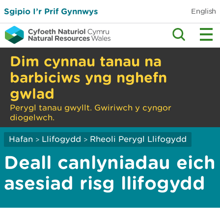
Sgipio I’r Prif Gynnwys
English
Dim cynnau tanau na
barbiciws yng nghefn
gwlad
Perygl tanau gwyllt. Gwiriwch y cyngor
diogelwch.
Hafan
Llifogydd
Rheoli Perygl Llifogydd
>
>
Deall canlyniadau eich
asesiad risg llifogydd