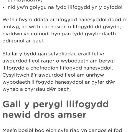
nid yw'n golygu na fydd llifogydd yn y dyfodol
Wrth i fwy o ddata ar lifogydd hanesyddol ddod i’r
amlwg, ac wrth i achosion o lifogydd ddigwydd,
byddwn yn cofnodi hyn pan fydd gwybodaeth
ddigonol ar gael.
Efallai y bydd gan sefydliadau eraill fel yr
awdurdod lleol ragor o wybodaeth am berygl
llifogydd a chofnodion llifogydd hanesyddol.
Cysylltwch â’r awdurdod lleol am unrhyw
wybodaeth llifogydd hanesyddol ar gyfer dŵr
wyneb a chyrsiau dŵr bach.
Gall y perygl llifogydd
newid dros amser
Mae'n bosibl bod eich cyfeiriad yn dangos ei fod