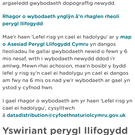
argaeledd gwybodaeth dopograffig newydd.
Rhagor o wybodaeth ynglŷn â'n rhaglen rheoli
perygl llifogydd
Mae'r haen ‘Lefel risg yn cael ei hadolygu’ ar y
map
o Asesiad Perygl Llifogydd Cymru
yn dangos
lleoliadau lle gallai gwybodaeth newid o fewn y 6
mis nesaf, wrth i wybodaeth newydd ddod i’r
amlwg. Mewn rhai achosion, mae’n bosibl y bydd
lefel y risg sy’n cael ei hadolygu yn cael ei dangos
am fwy na 6 mis os nad yw’r wybodaeth ar gael yn
ystod y cyfnod hwn.
I gael rhagor o wybodaeth am yr haen ‘Lefel risg yn
cael ei hadolygu’, cysylltwch
â
datadistribution@cyfoethnaturiolcymru.gov.uk
Yswiriant perygl llifogydd