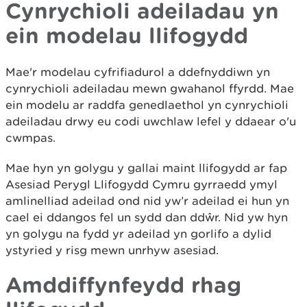
Cynrychioli adeiladau yn
ein modelau llifogydd
Mae'r modelau cyfrifiadurol a ddefnyddiwn yn
cynrychioli adeiladau mewn gwahanol ffyrdd. Mae
ein modelu ar raddfa genedlaethol yn cynrychioli
adeiladau drwy eu codi uwchlaw lefel y ddaear o'u
cwmpas.
Mae hyn yn golygu y gallai maint llifogydd ar fap
Asesiad Perygl Llifogydd Cymru gyrraedd ymyl
amlinelliad adeilad ond nid yw’r adeilad ei hun yn
cael ei ddangos fel un sydd dan ddŵr. Nid yw hyn
yn golygu na fydd yr adeilad yn gorlifo a dylid
ystyried y risg mewn unrhyw asesiad.
Amddiffynfeydd rhag