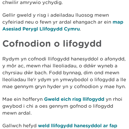
chwilir amrywio ychydig.
Gellir gweld y risg i adeiladau lluosog mewn
cyfeiriad neu o fewn yr ardal ehangach ar ein
map
Asesiad Perygl Llifogydd Cymru
.
Cofnodion o lifogydd
Rydym yn cofnodi llifogydd hanesyddol o afonydd,
y môr ac, mewn rhai lleoliadau, o ddŵr wyneb a
chyrsiau dŵr bach. Fodd bynnag, dim ond mewn
lleoliadau lle'r ydym yn ymwybodol o lifogydd a lle
mae gennym gryn hyder yn y cofnodion y mae hyn.
Mae ein hofferyn
Gweld eich risg llifogydd
yn rhoi
gwybod i chi a oes gennym gofnod o lifogydd
mewn ardal.
Gallwch hefyd
weld llifogydd hanesyddol ar fap