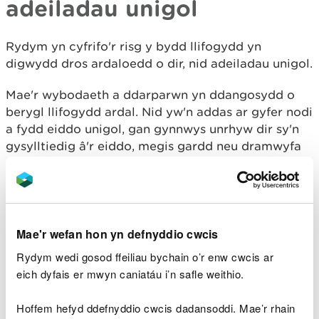
adeiladau unigol
Rydym yn cyfrifo'r risg y bydd llifogydd yn
digwydd dros ardaloedd o dir, nid adeiladau unigol.
Mae'r wybodaeth a ddarparwn yn ddangosydd o
berygl llifogydd ardal. Nid yw'n addas ar gyfer nodi
a fydd eiddo unigol, gan gynnwys unrhyw dir sy'n
gysylltiedig â'r eiddo, megis gardd neu dramwyfa
yn dioddef llifogydd.
Mae hyn oherwydd nad oes gennym wybodaeth am
adeiladu eiddo unigol a allai effeithio ar ba un a
allai llifogydd o ddyfnder penodol fynd i mewn ac
Mae'r wefan hon yn defnyddio cwcis
achosi difrod.
Rydym wedi gosod ffeiliau bychain o’r enw cwcis ar
eich dyfais er mwyn caniatáu i’n safle weithio.
Er enghraifft, efallai y bydd un eiddo wedi'i godi
uwchben y ffordd gyda grisiau yn arwain at y
Hoffem hefyd ddefnyddio cwcis dadansoddi. Mae’r rhain
drysau blaen a chefn, tra bod yr un drws nesaf islaw