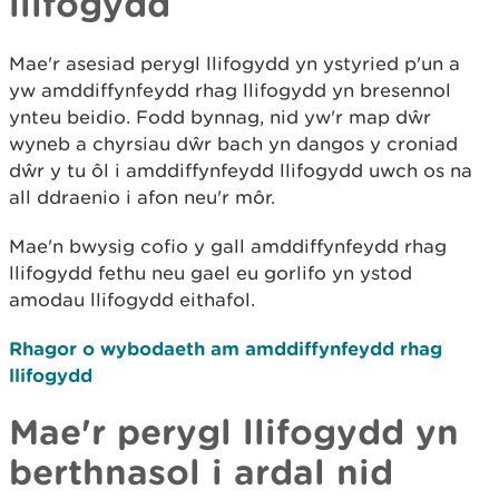
llifogydd
Mae'r asesiad perygl llifogydd yn ystyried p'un a
yw amddiffynfeydd rhag llifogydd yn bresennol
ynteu beidio. Fodd bynnag, nid yw'r map dŵr
wyneb a chyrsiau dŵr bach yn dangos y croniad
dŵr y tu ôl i amddiffynfeydd llifogydd uwch os na
all ddraenio i afon neu'r môr.
Mae'n bwysig cofio y gall amddiffynfeydd rhag
llifogydd fethu neu gael eu gorlifo yn ystod
amodau llifogydd eithafol.
Rhagor o wybodaeth am amddiffynfeydd rhag
llifogydd
Mae'r perygl llifogydd yn
berthnasol i ardal nid