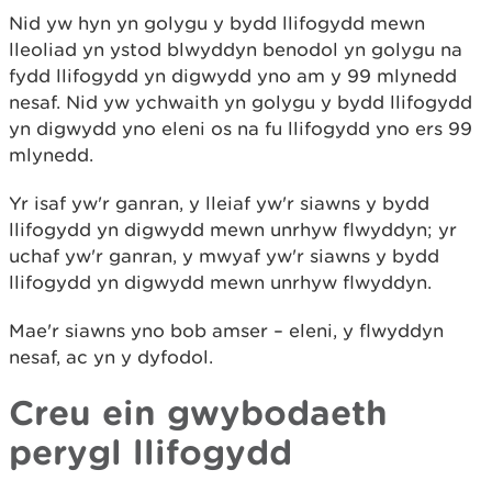
Nid yw hyn yn golygu y bydd llifogydd mewn
lleoliad yn ystod blwyddyn benodol yn golygu na
fydd llifogydd yn digwydd yno am y 99 mlynedd
nesaf. Nid yw ychwaith yn golygu y bydd llifogydd
yn digwydd yno eleni os na fu llifogydd yno ers 99
mlynedd.
Yr isaf yw'r ganran, y lleiaf yw'r siawns y bydd
llifogydd yn digwydd mewn unrhyw flwyddyn; yr
uchaf yw'r ganran, y mwyaf yw'r siawns y bydd
llifogydd yn digwydd mewn unrhyw flwyddyn.
Mae'r siawns yno bob amser – eleni, y flwyddyn
nesaf, ac yn y dyfodol.
Creu ein gwybodaeth
perygl llifogydd