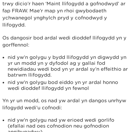
trwy dicio’r haen ‘Maint llifogydd a gofnodwyd’ ar
fap FRAW. Mae'r map yn rhoi gwybodaeth
ychwanegol ynghylch pryd y cofnodwyd y
llifogydd.
Os dangosir bod ardal wedi dioddef llifogydd yn y
gorffennol:
nid yw’n golygu y bydd llifogydd yn digwydd yn
yr un modd yn y dyfodol ag y gallai fod
newidiadau wedi bod yn yr ardal sy’n effeithio ar
batrwm llifogydd.
nid yw'n golygu bod eiddo yn yr ardal honno
wedi dioddef llifogydd yn fewnol
Yn yr un modd, os nad yw ardal yn dangos unrhyw
lifogydd wedi’u cofnodi:
nid yw'n golygu nad yw erioed wedi gorlifo
(efallai nad oes cofnodion neu gofnodion
annibynadwy)