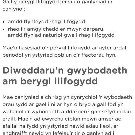
Gall y perygl llifogydd leihau o ganlyniad i'r
canlynol:
amddiffynfeydd rhag llifogydd
rheoli'r amgylchedd er mwyn darparu
amddiffyniad naturiol gwell rhag llifogydd
Mae'n hasesiad o'r perygl llifogydd ar gyfer ardal
benodol yn ystyried pob un o'r ffactorau hyn.
Diweddaru'n gwybodaeth
am berygl llifogydd
Mae canlyniad eich risg yn cynrychioli'r wybodaeth
orau sydd ar gael i ni ar hyn o bryd a gall fod yn
wahanol i'r wybodaeth a ddarperir gan sefydliadau
eraill. Mae'n adlewyrchu ciplun mewn amser ac
efallai na fydd yn ystyried newidiadau lleol, er
enghraifft newid yn lefelau'r tir o ganlyniad i