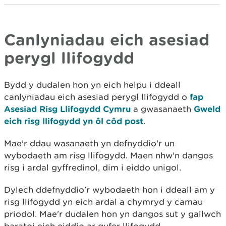
Canlyniadau eich asesiad
perygl llifogydd
Bydd y dudalen hon yn eich helpu i ddeall
canlyniadau eich asesiad perygl llifogydd o
fap
Asesiad Risg Llifogydd Cymru
a gwasanaeth
Gweld
eich risg llifogydd yn ôl côd post
.
Mae'r ddau wasanaeth yn defnyddio'r un
wybodaeth am risg llifogydd. Maen nhw'n dangos
risg i ardal gyffredinol, dim i eiddo unigol.
Dylech ddefnyddio'r wybodaeth hon i ddeall am y
risg llifogydd yn eich ardal a chymryd y camau
priodol. Mae'r dudalen hon yn dangos sut y gallwch