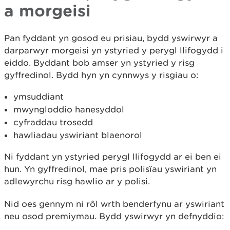
a morgeisi
Pan fyddant yn gosod eu prisiau, bydd yswirwyr a
darparwyr morgeisi yn ystyried y perygl llifogydd i
eiddo. Byddant bob amser yn ystyried y risg
gyffredinol. Bydd hyn yn cynnwys y risgiau o:
ymsuddiant
mwyngloddio hanesyddol
cyfraddau trosedd
hawliadau yswiriant blaenorol
Ni fyddant yn ystyried perygl llifogydd ar ei ben ei
hun. Yn gyffredinol, mae pris polisïau yswiriant yn
adlewyrchu risg hawlio ar y polisi.
Nid oes gennym ni rôl wrth benderfynu ar yswiriant
neu osod premiymau. Bydd yswirwyr yn defnyddio: