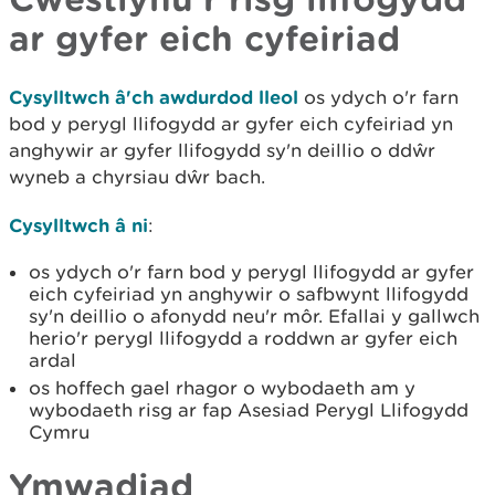
ar gyfer eich cyfeiriad
Cysylltwch â'ch awdurdod lleol
os ydych o'r farn
bod y perygl llifogydd ar gyfer eich cyfeiriad yn
anghywir ar gyfer llifogydd sy'n deillio o ddŵr
wyneb a chyrsiau dŵr bach.
Cysylltwch â ni
:
os ydych o'r farn bod y perygl llifogydd ar gyfer
eich cyfeiriad yn anghywir o safbwynt llifogydd
sy'n deillio o afonydd neu'r môr. Efallai y gallwch
herio'r perygl llifogydd a roddwn ar gyfer eich
ardal
os hoffech gael rhagor o wybodaeth am y
wybodaeth risg ar fap Asesiad Perygl Llifogydd
Cymru
Ymwadiad