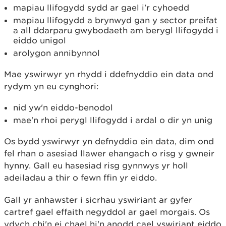
mapiau llifogydd sydd ar gael i'r cyhoedd
mapiau llifogydd a brynwyd gan y sector preifat
a all ddarparu gwybodaeth am berygl llifogydd i
eiddo unigol
arolygon annibynnol
Mae yswirwyr yn rhydd i ddefnyddio ein data ond
rydym yn eu cynghori:
nid yw'n eiddo-benodol
mae'n rhoi perygl llifogydd i ardal o dir yn unig
Os bydd yswirwyr yn defnyddio ein data, dim ond
fel rhan o asesiad llawer ehangach o risg y gwneir
hynny. Gall eu hasesiad risg gynnwys yr holl
adeiladau a thir o fewn ffin yr eiddo.
Gall yr anhawster i sicrhau yswiriant ar gyfer
cartref gael effaith negyddol ar gael morgais. Os
ydych chi'n ei chael hi'n anodd cael yswiriant eiddo