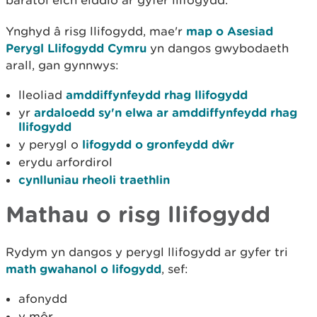
baratoi eich eiddio ar gyfer llifogydd.
Ynghyd â risg llifogydd, mae'r
map o Asesiad
Perygl Llifogydd Cymru
yn dangos gwybodaeth
arall, gan gynnwys:
lleoliad
amddiffynfeydd rhag llifogydd
yr
ardaloedd sy'n elwa ar amddiffynfeydd rhag
llifogydd
y perygl o
lifogydd o gronfeydd dŵr
erydu arfordirol
cynlluniau rheoli traethlin
Mathau o risg llifogydd
Rydym yn dangos y perygl llifogydd ar gyfer tri
math gwahanol o lifogydd
, sef:
afonydd
y môr