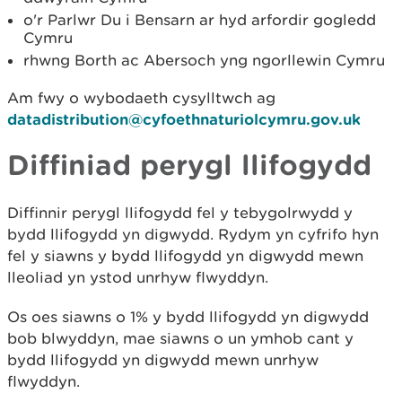
o'r Parlwr Du i Bensarn ar hyd arfordir gogledd
Cymru
rhwng Borth ac Abersoch yng ngorllewin Cymru
Am fwy o wybodaeth cysylltwch ag
datadistribution@cyfoethnaturiolcymru.gov.uk
Diffiniad perygl llifogydd
Diffinnir perygl llifogydd fel y tebygolrwydd y
bydd llifogydd yn digwydd. Rydym yn cyfrifo hyn
fel y siawns y bydd llifogydd yn digwydd mewn
lleoliad yn ystod unrhyw flwyddyn.
Os oes siawns o 1% y bydd llifogydd yn digwydd
bob blwyddyn, mae siawns o un ymhob cant y
bydd llifogydd yn digwydd mewn unrhyw
flwyddyn.