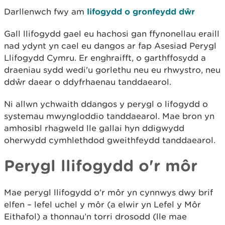
Darllenwch fwy am
lifogydd o gronfeydd dŵr
Gall llifogydd gael eu hachosi gan ffynonellau eraill
nad ydynt yn cael eu dangos ar fap Asesiad Perygl
Llifogydd Cymru. Er enghraifft, o garthffosydd a
draeniau sydd wedi'u gorlethu neu eu rhwystro, neu
ddŵr daear o ddyfrhaenau tanddaearol.
Ni allwn ychwaith ddangos y perygl o lifogydd o
systemau mwyngloddio tanddaearol. Mae bron yn
amhosibl rhagweld lle gallai hyn ddigwydd
oherwydd cymhlethdod gweithfeydd tanddaearol.
Perygl llifogydd o'r môr
Mae perygl llifogydd o’r môr yn cynnwys dwy brif
elfen – lefel uchel y môr (a elwir yn Lefel y Môr
Eithafol) a thonnau’n torri drosodd (lle mae