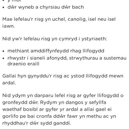
dŵr wyneb a chyrsiau dŵr bach
Mae lefelau'r risg yn uchel, canolig, isel neu isel
iawn.
Nid yw'r lefelau risg yn cymryd i ystyriaeth:
methiant amddiffynfeydd rhag llifogydd
rhwystr i sianeli afonydd, strwythurau a sustemau
draenio eraill
Gallai hyn gynyddu'r risg ac ystod llifogydd mewn
ardal.
Nid ydym yn darparu lefel risg ar gyfer llifogydd o
gronfeydd dŵr. Rydym yn dangos y sefyllfa
waethaf bosibl ar gyfer yr ardal a allai gael ei
gorlifo pe bai cronfa ddŵr fawr yn methu ac yn
rhyddhau’r dŵr sydd ganddi.