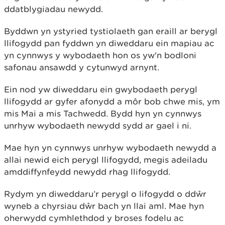
ddatblygiadau newydd.
Byddwn yn ystyried tystiolaeth gan eraill ar berygl
llifogydd pan fyddwn yn diweddaru ein mapiau ac
yn cynnwys y wybodaeth hon os yw'n bodloni
safonau ansawdd y cytunwyd arnynt.
Ein nod yw diweddaru ein gwybodaeth perygl
llifogydd ar gyfer afonydd a môr bob chwe mis, ym
mis Mai a mis Tachwedd. Bydd hyn yn cynnwys
unrhyw wybodaeth newydd sydd ar gael i ni.
Mae hyn yn cynnwys unrhyw wybodaeth newydd a
allai newid eich perygl llifogydd, megis adeiladu
amddiffynfeydd newydd rhag llifogydd.
Rydym yn diweddaru’r perygl o lifogydd o ddŵr
wyneb a chyrsiau dŵr bach yn llai aml. Mae hyn
oherwydd cymhlethdod y broses fodelu ac