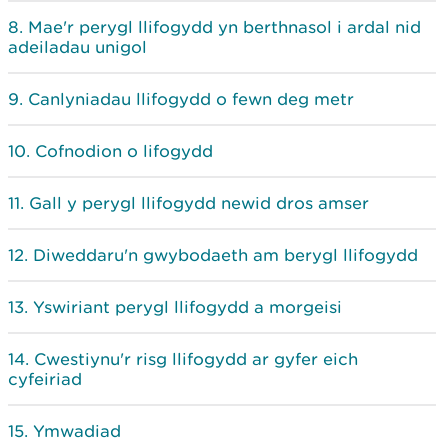
Mae'r perygl llifogydd yn berthnasol i ardal nid
adeiladau unigol
Canlyniadau llifogydd o fewn deg metr
Cofnodion o lifogydd
Gall y perygl llifogydd newid dros amser
Diweddaru'n gwybodaeth am berygl llifogydd
Yswiriant perygl llifogydd a morgeisi
Cwestiynu'r risg llifogydd ar gyfer eich
cyfeiriad
Ymwadiad