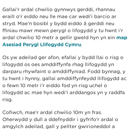
Gallai'r ardal chwilio gynnwys gerddi, rhannau
eraill o'r eiddo neu lle mae car wedi'i barcio ar
stryd. Mae’n bosibl y bydd eiddo â gerddi neu
ffiniau mawr mewn perygl o lifogydd y tu hwnt i’r
ardal chwilio 10 metr a gellir gweld hyn yn ein
map
Asesiad Perygl Llifogydd Cymru
.
Os yw adeilad ger afon, efallai y bydd llai o risg o
lifogydd os oes amddiffynfa rhag llifogydd yn
darparu rhywfaint o amddiffyniad. Fodd bynnag, y
tu hwnt i hynny, gallai amddiffynfeydd llifogydd ac
o fewn 10 metr i'r eiddo fod yn risg uchel o
lifogydd ac mae hyn wedi'i arddangos yn y raddfa
risg.
Cofiwch, mae'r ardal chwilio 10m yn fras.
Oherwydd y dull a ddefnyddir i gyfrifo'r ardal o
amgylch adeilad, gall y pellter gwirioneddol a