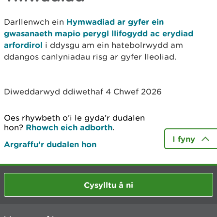
Darllenwch ein
Hymwadiad ar gyfer ein
gwasanaeth mapio perygl llifogydd ac erydiad
arfordirol
i ddysgu am ein hatebolrwydd am
ddangos canlyniadau risg ar gyfer lleoliad.
Diweddarwyd ddiwethaf 4 Chwef 2026
Oes rhywbeth o’i le gyda’r dudalen
hon?
Rhowch eich adborth
.
I fyny
Argraffu’r dudalen hon
Cysylltu â ni