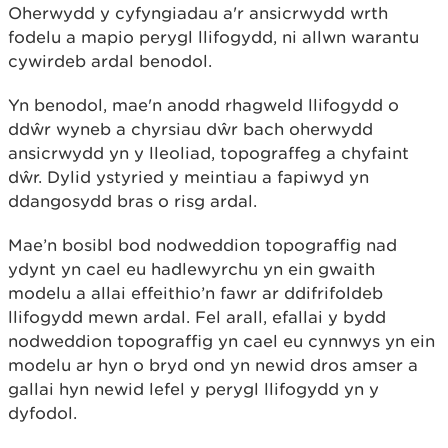
Oherwydd y cyfyngiadau a'r ansicrwydd wrth
fodelu a mapio perygl llifogydd, ni allwn warantu
cywirdeb ardal benodol.
Yn benodol, mae'n anodd rhagweld llifogydd o
ddŵr wyneb a chyrsiau dŵr bach oherwydd
ansicrwydd yn y lleoliad, topograffeg a chyfaint
dŵr. Dylid ystyried y meintiau a fapiwyd yn
ddangosydd bras o risg ardal.
Mae’n bosibl bod nodweddion topograffig nad
ydynt yn cael eu hadlewyrchu yn ein gwaith
modelu a allai effeithio’n fawr ar ddifrifoldeb
llifogydd mewn ardal. Fel arall, efallai y bydd
nodweddion topograffig yn cael eu cynnwys yn ein
modelu ar hyn o bryd ond yn newid dros amser a
gallai hyn newid lefel y perygl llifogydd yn y
dyfodol.