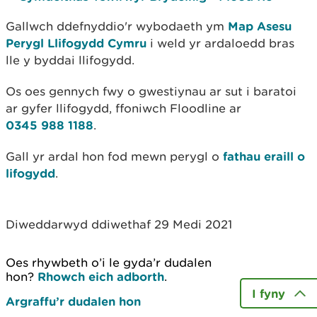
Gallwch ddefnyddio'r wybodaeth ym
Map Asesu
Perygl Llifogydd Cymru
i weld yr ardaloedd bras
lle y byddai llifogydd.
Os oes gennych fwy o gwestiynau ar sut i baratoi
ar gyfer llifogydd, ffoniwch Floodline ar
0345 988 1188
.
Gall yr ardal hon fod mewn perygl o
fathau eraill o
lifogydd
.
Diweddarwyd ddiwethaf 29 Medi 2021
Oes rhywbeth o’i le gyda’r dudalen
hon?
Rhowch eich adborth
.
I fyny
Argraffu’r dudalen hon