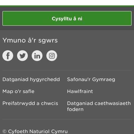
Cysylltu â ni
Ymuno â'r sgwrs
Datganiad hygyrchedd
Safonau'r Gymraeg
Map o'r safle
Hawlfraint
Preifatrwydd a chwcis
Datganiad caethwasiaeth
fodern
© Cyfoeth Naturiol Cymru