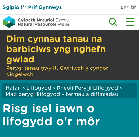
Sgipio I’r Prif Gynnwys
English
Dim cynnau tanau na
barbiciws yng nghefn
gwlad
Perygl tanau gwyllt. Gwiriwch y cyngor
diogelwch.
Hafan
Llifogydd
Rheoli Perygl Llifogydd
>
>
>
Map perygl llifogydd – termau a diffiniadau
Risg isel iawn o
lifogydd o'r môr