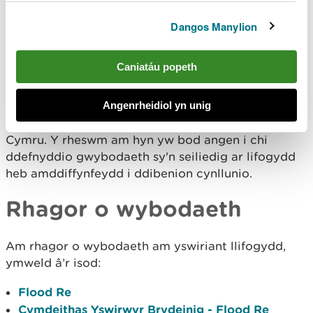
ar hyn o bryd
Dangos Manylion
Cynllunio datblygiad
Caniatáu popeth
Nid yw'r wybodaeth hon yn addas ar gyfer ei
defnyddio wrth gynllunio defnydd tir. Os ydych
Angenrheidiol yn unig
chi'n cynllunio datblygiad, mae angen i chi
ddefnyddio
Map Cyngor Datblygu
Llywodraeth
Cymru. Y rheswm am hyn yw bod angen i chi
ddefnyddio gwybodaeth sy'n seiliedig ar lifogydd
heb amddiffynfeydd i ddibenion cynllunio.
Rhagor o wybodaeth
Am rhagor o wybodaeth am yswiriant llifogydd,
ymweld â’r isod:
Flood Re
Cymdeithas Yswirwyr Brydeinig - Flood Re