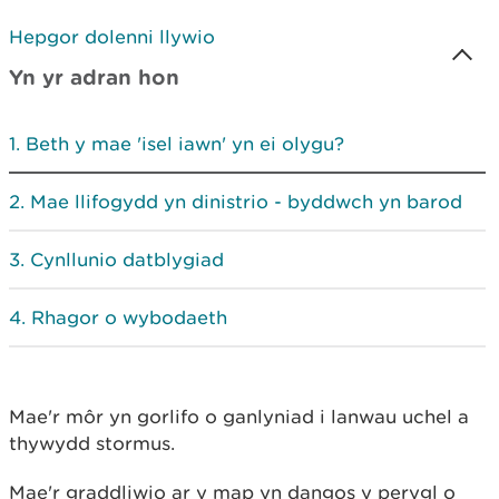
Hepgor dolenni llywio
Yn yr adran hon
Beth y mae 'isel iawn' yn ei olygu?
Mae llifogydd yn dinistrio - byddwch yn barod
Cynllunio datblygiad
Rhagor o wybodaeth
Mae'r môr yn gorlifo o ganlyniad i lanwau uchel a
thywydd stormus.
Mae'r graddliwio ar y map yn dangos y perygl o