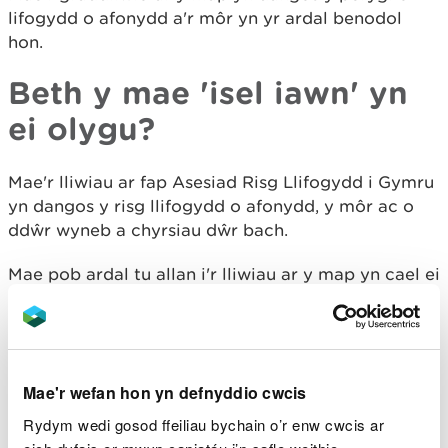
lifogydd o afonydd a'r môr yn yr ardal benodol
hon.
Beth y mae 'isel iawn' yn
ei olygu?
Mae'r lliwiau ar fap Asesiad Risg Llifogydd i Gymru
yn dangos y risg llifogydd o afonydd, y môr ac o
ddŵr wyneb a chyrsiau dŵr bach.
Mae pob ardal tu allan i'r lliwiau ar y map yn cael ei
hystyried yn risg isel iawn o lifogydd.
Mae isel iawn yn golygu bod gan yr ardal hon, bob
blwyddyn, siawns o lai nag 1 ym mhob 1000 (0.1%)
o ddioddef o lifogydd.
Mae'r wefan hon yn defnyddio cwcis
Rydym wedi gosod ffeiliau bychain o’r enw cwcis ar
Mae hyn yn rhoi ystyriaeth i effaith unrhyw