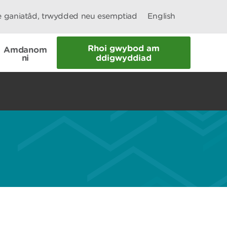
le ganiatâd, trwydded neu esemptiad
English
Rhoi gwybod am
Amdanom
ni
ddigwyddiad