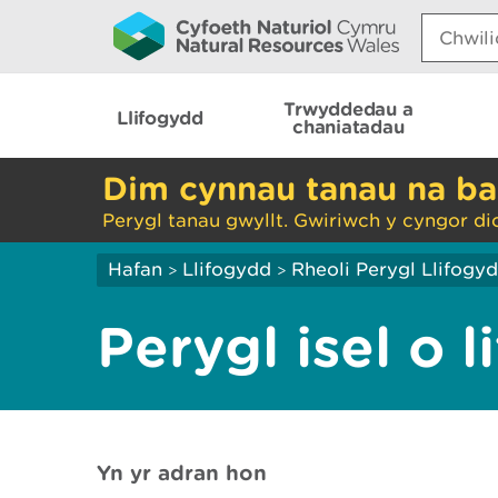
Search:
Trwyddedau a
Llifogydd
chaniatadau
Dim cynnau tanau na ba
Perygl tanau gwyllt. Gwiriwch y cyngor di
Hafan
Llifogydd
Rheoli Perygl Llifogy
>
>
Perygl isel o 
Yn yr adran hon