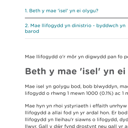
Beth y mae 'isel' yn ei olygu?
Mae llifogydd yn dinistrio - byddwch yn
barod
Mae llifogydd o'r môr yn digwydd pan fo 
Beth y mae 'isel' yn e
Mae isel yn golygu bod, bob blwyddyn, mae
lifogydd o rhwng 1 mewn 1000 (0.1%) ac 1
Mae hyn yn rhoi ystyriaeth i effaith unrhy
llifogydd a allai fod yn yr ardal hon. Er b
llifogydd yn lleihau'r siawns o lifogydd, 
llwyr. Gall y dŵr fynd drostynt neu gall yr