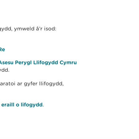
ydd, ymweld â’r isod:
Re
sesu Perygl Llifogydd Cymru
ydd.
ratoi ar gyfer llifogydd,
 eraill o lifogydd
.