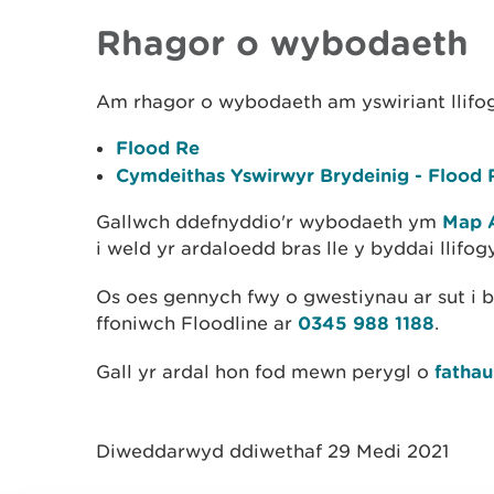
Rhagor o wybodaeth
Am rhagor o wybodaeth am yswiriant llifog
Flood Re
Cymdeithas Yswirwyr Brydeinig - Flood 
Gallwch ddefnyddio'r wybodaeth ym
Map A
i weld yr ardaloedd bras lle y byddai llifog
Os oes gennych fwy o gwestiynau ar sut i ba
ffoniwch Floodline ar
0345 988 1188
.
Gall yr ardal hon fod mewn perygl o
fathau
Diweddarwyd ddiwethaf 29 Medi 2021