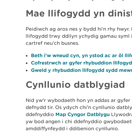
Mae llifogydd yn dini
Peidiwch ag aros nes y bydd hi'n rhy hwyr
llifogydd trwy ddilyn ychydig gamau syml i 
cartref neu'ch busnes.
Beth i’w wneud cyn, yn ystod ac ar ôl lli
Cofrestrwch ar gyfer rhybuddion llifog
Gweld y rhybuddion llifogydd sydd mew
Cynllunio datblygiad
Nid yw'r wybodaeth hon yn addas ar gyfer 
defnydd tir. Os ydych chi'n cynllunio datbl
ddefnyddio
Map Cyngor Datblygu
Llywodr
yw bod angen i chi ddefnyddio gwybodaeth 
amddiffynfeydd i ddibenion cynllunio.