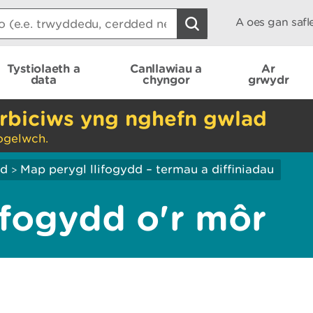
A oes gan saf
Tystiolaeth a
Canllawiau a
Ar
data
chyngor
grwydr
rbiciws yng nghefn gwlad
ogelwch.
dd
Map perygl llifogydd – termau a diffiniadau
>
lifogydd o'r môr