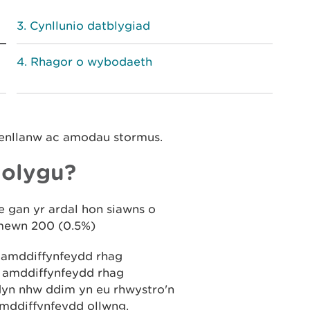
Cynllunio datblygiad
Rhagor o wybodaeth
penllanw ac amodau stormus.
i olygu?
 gan yr ardal hon siawns o
 mewn 200 (0.5%)
w amddiffynfeydd rhag
od amddiffynfeydd rhag
dydyn nhw ddim yn eu rhwystro'n
 amddiffynfeydd ollwng.