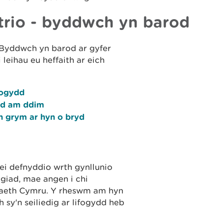
strio - byddwch yn barod
. Byddwch yn barod ar gyfer
leihau eu heffaith ar eich
fogydd
ydd am ddim
n grym ar hyn o bryd
ei defnyddio wrth gynllunio
ygiad, mae angen i chi
aeth Cymru. Y rheswm am hyn
sy'n seiliedig ar lifogydd heb