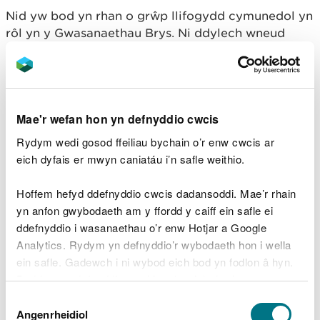
Nid yw bod yn rhan o grŵp llifogydd cymunedol yn
rôl yn y Gwasanaethau Brys. Ni ddylech wneud
unrhyw beth a allai roi eich bywyd chi neu fywydau
pobl eraill mewn perygl.
Cyngor a chanllawiau am
baratoi ar gyfer llifogydd
.
Mae'r wefan hon yn defnyddio cwcis
Cymorth i grwpiau
Rydym wedi gosod ffeiliau bychain o’r enw cwcis ar
llifogydd
eich dyfais er mwyn caniatáu i’n safle weithio.
Hoffem hefyd ddefnyddio cwcis dadansoddi. Mae’r rhain
Mae gan y
Fforwm Llifogydd Cenedlaethol
yn anfon gwybodaeth am y ffordd y caiff ein safle ei
ganllaw ar gyfer grwpiau llifogydd
ddefnyddio i wasanaethau o’r enw Hotjar a Google
Mae
Cyngor Gweithredu Gwirfoddol Cymru
(CGGC)
yn cynnig cyrsiau a help gyda chyllid
Analytics. Rydym yn defnyddio’r wybodaeth hon i wella
ein safle. Gadewch i ni wybod eich bod yn fodlon â hyn.
Mae
Future Learn
yn cynnig cyrsiau am ddim ac
yn codi arian a mentora
Byddwn yn defnyddio cwci i gadw eich dewis.
Gall eich
Cyngor Gwirfoddol Sirol lleol
helpu
Dewis
gyda hyfforddiant, arweiniad ar gyllid a sut i
Gellir
darllen mwy am ein cwcis
cyn i chi ddewis.
Angenrheidiol
Caniatâd