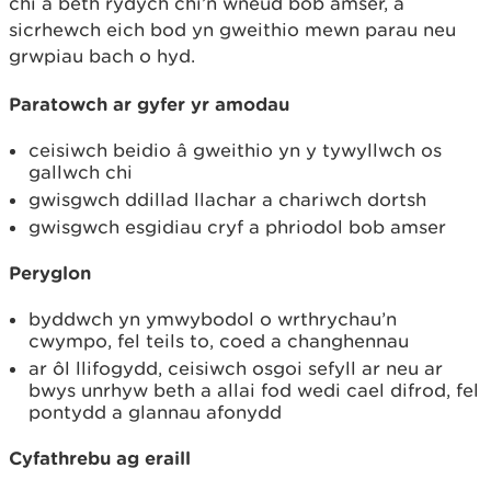
chi a beth rydych chi’n wneud bob amser, a
sicrhewch eich bod yn gweithio mewn parau neu
grwpiau bach o hyd.
Paratowch ar gyfer yr amodau
ceisiwch beidio â gweithio yn y tywyllwch os
gallwch chi
gwisgwch ddillad llachar a chariwch dortsh
gwisgwch esgidiau cryf a phriodol bob amser
Peryglon
byddwch yn ymwybodol o wrthrychau’n
cwympo, fel teils to, coed a changhennau
ar ôl llifogydd, ceisiwch osgoi sefyll ar neu ar
bwys unrhyw beth a allai fod wedi cael difrod, fel
pontydd a glannau afonydd
Cyfathrebu ag eraill