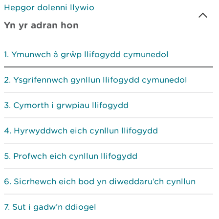
Hepgor dolenni llywio
Yn yr adran hon
Ymunwch â grŵp llifogydd cymunedol
Ysgrifennwch gynllun llifogydd cymunedol
Cymorth i grwpiau llifogydd
Hyrwyddwch eich cynllun llifogydd
Profwch eich cynllun llifogydd
Sicrhewch eich bod yn diweddaru’ch cynllun
Sut i gadw’n ddiogel