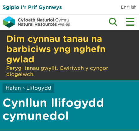
Sgipio I’r Prif Gynnwys
English
Dim cynnau tanau na
barbiciws yng nghefn
gwlad
Perygl tanau gwyllt. Gwiriwch y cyngor
diogelwch.
Hafan
Llifogydd
>
Cynllun llifogydd
cymunedol