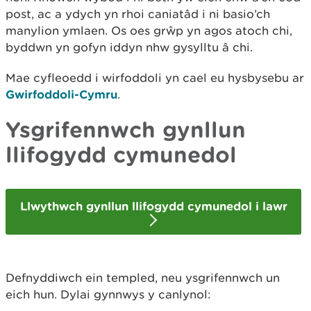
post, ac a ydych yn rhoi caniatâd i ni basio’ch
manylion ymlaen. Os oes grŵp yn agos atoch chi,
byddwn yn gofyn iddyn nhw gysylltu â chi.
Mae cyfleoedd i wirfoddoli yn cael eu hysbysebu ar
Gwirfoddoli-Cymru
.
Ysgrifennwch gynllun
llifogydd cymunedol
Llwythwch gynllun llifogydd cymunedol i lawr
Defnyddiwch ein templed, neu ysgrifennwch un
eich hun. Dylai gynnwys y canlynol: