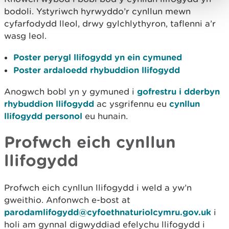
bodoli. Ystyriwch hyrwyddo’r cynllun mewn
cyfarfodydd lleol, drwy gylchlythyron, taflenni a’r
wasg leol.
Poster perygl llifogydd yn ein cymuned
Poster ardaloedd rhybuddion llifogydd
Anogwch bobl yn y gymuned i
gofrestru i dderbyn
rhybuddion llifogydd
ac ysgrifennu eu
cynllun
llifogydd personol
eu hunain.
Profwch eich cynllun
llifogydd
Profwch eich cynllun llifogydd i weld a yw’n
gweithio. Anfonwch e-bost at
parodamlifogydd@cyfoethnaturiolcymru.gov.uk
i
holi am gynnal digwyddiad efelychu llifogydd i