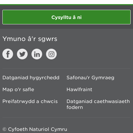
Cysylltu â ni
Ymuno â'r sgwrs
Datganiad hygyrchedd
Safonau'r Gymraeg
Map o'r safle
Hawlfraint
Preifatrwydd a chwcis
Datganiad caethwasiaeth
fodern
© Cyfoeth Naturiol Cymru