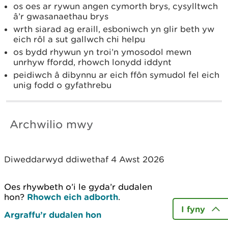
os oes ar rywun angen cymorth brys, cysylltwch
â’r gwasanaethau brys
wrth siarad ag eraill, esboniwch yn glir beth yw
eich rôl a sut gallwch chi helpu
os bydd rhywun yn troi’n ymosodol mewn
unrhyw ffordd, rhowch lonydd iddynt
peidiwch â dibynnu ar eich ffôn symudol fel eich
unig fodd o gyfathrebu
Archwilio mwy
Diweddarwyd ddiwethaf 4 Awst 2026
Oes rhywbeth o’i le gyda’r dudalen
hon?
Rhowch eich adborth
.
I fyny
Argraffu’r dudalen hon