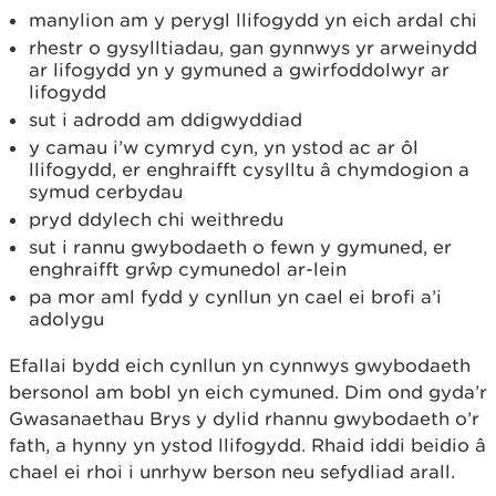
manylion am y perygl llifogydd yn eich ardal chi
rhestr o gysylltiadau, gan gynnwys yr arweinydd
ar lifogydd yn y gymuned a gwirfoddolwyr ar
lifogydd
sut i adrodd am ddigwyddiad
y camau i’w cymryd cyn, yn ystod ac ar ôl
llifogydd, er enghraifft cysylltu â chymdogion a
symud cerbydau
pryd ddylech chi weithredu
sut i rannu gwybodaeth o fewn y gymuned, er
enghraifft grŵp cymunedol ar-lein
pa mor aml fydd y cynllun yn cael ei brofi a’i
adolygu
Efallai bydd eich cynllun yn cynnwys gwybodaeth
bersonol am bobl yn eich cymuned. Dim ond gyda’r
Gwasanaethau Brys y dylid rhannu gwybodaeth o’r
fath, a hynny yn ystod llifogydd. Rhaid iddi beidio â
chael ei rhoi i unrhyw berson neu sefydliad arall.