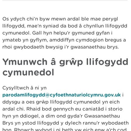
Os ydych chi’n byw mewn ardal ble mae perygl
llifogydd, mae’n syniad da bod â chynllun llifogydd
cymunedol. Gall hyn helpu’r gymuned gyfan i
ymateb yn gyflym, amddiffyn cymdogion bregus a
rhoi gwybodaeth bwysig i’r gwasanaethau brys.
Ymunwch â grŵp llifogydd
cymunedol
Cysylltwch â ni yn
parodamlifogydd@cyfoethnaturiolcymru.gov.uk
i
ddysgu a oes grŵp llifogydd cymunedol yn eich
ardal chi. Rhaid bod gennych eu caniatâd i storio
hyn yn ddiogel, a dim ond gyda’r Gwasanaethau
Brys yn ystod llifogydd y dylech rannu’r wybodaeth
hon. Rhowch wybod i ni beth yw eich enw a’ch cod