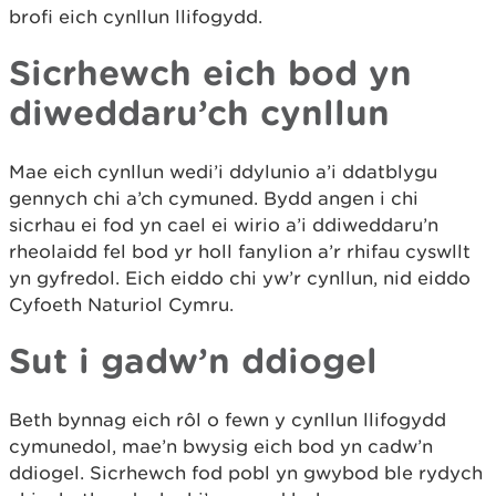
brofi eich cynllun llifogydd.
Sicrhewch eich bod yn
diweddaru’ch cynllun
Mae eich cynllun wedi’i ddylunio a’i ddatblygu
gennych chi a’ch cymuned. Bydd angen i chi
sicrhau ei fod yn cael ei wirio a’i ddiweddaru’n
rheolaidd fel bod yr holl fanylion a’r rhifau cyswllt
yn gyfredol. Eich eiddo chi yw’r cynllun, nid eiddo
Cyfoeth Naturiol Cymru.
Sut i gadw’n ddiogel
Beth bynnag eich rôl o fewn y cynllun llifogydd
cymunedol, mae’n bwysig eich bod yn cadw’n
ddiogel. Sicrhewch fod pobl yn gwybod ble rydych