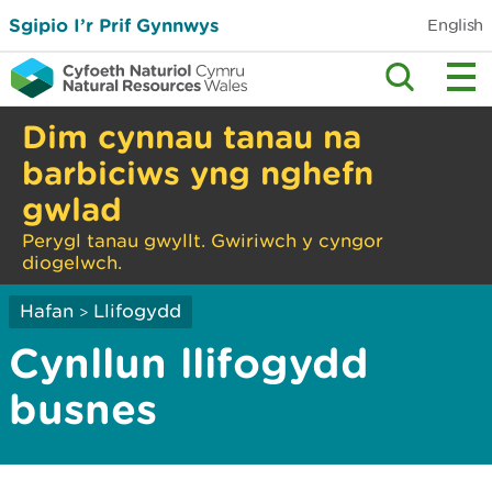
Sgipio I’r Prif Gynnwys
English
Dim cynnau tanau na
barbiciws yng nghefn
gwlad
Perygl tanau gwyllt. Gwiriwch y cyngor
diogelwch.
Hafan
Llifogydd
>
Cynllun llifogydd
busnes