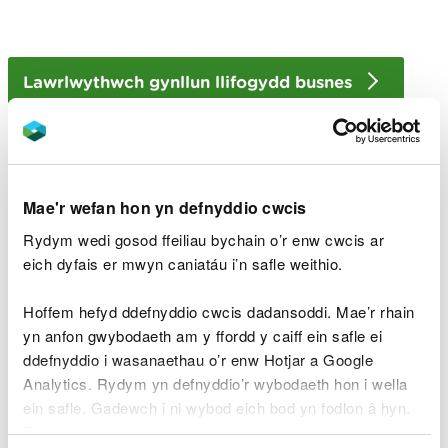
Lawrlwythwch gynllun llifogydd busnes
Neu defnyddiwch y rhestr wirio hon i ysgrifennu
eich cynllun eich hun:
Mae'r wefan hon yn defnyddio cwcis
Gofalwch eich bod yn gwybod â phwy i gysylltu a
Rydym wedi gosod ffeiliau bychain o’r enw cwcis ar
sut:
eich dyfais er mwyn caniatáu i’n safle weithio.
cytunwch ar ble y byddwch yn mynd a sut i
Hoffem hefyd ddefnyddio cwcis dadansoddi. Mae’r rhain
gysylltu â’ch gilydd
yn anfon gwybodaeth am y ffordd y caiff ein safle ei
gofalwch fod gennych restr o’ch holl gysylltiadau
ddefnyddio i wasanaethau o’r enw Hotjar a Google
pwysig wrth law
Analytics. Rydym yn defnyddio’r wybodaeth hon i wella
ein safle. Gadewch i ni wybod eich bod yn fodlon â hyn.
Cadwch stoc, offer, sylweddau peryglus ac unrhyw
Byddwn yn defnyddio cwci i gadw eich dewis.
beth a allai halogi mewn man addas: