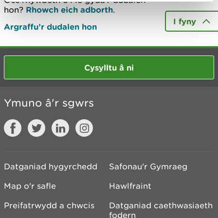
Oes rhywbeth o’i le gyda’r dudalen
hon?
Rhowch eich adborth
.
I fyny
Argraffu’r dudalen hon
Cysylltu â ni
Ymuno â'r sgwrs
Datganiad hygyrchedd
Safonau'r Gymraeg
Map o'r safle
Hawlfraint
Preifatrwydd a chwcis
Datganiad caethwasiaeth
fodern