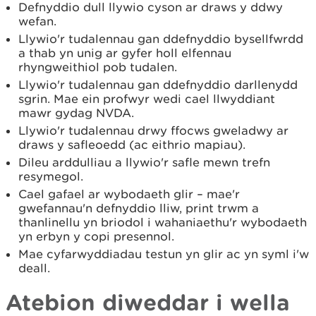
Defnyddio dull llywio cyson ar draws y ddwy
wefan.
Llywio'r tudalennau gan ddefnyddio bysellfwrdd
a thab yn unig ar gyfer holl elfennau
rhyngweithiol pob tudalen.
Llywio'r tudalennau gan ddefnyddio darllenydd
sgrin. Mae ein profwyr wedi cael llwyddiant
mawr gydag NVDA.
Llywio'r tudalennau drwy ffocws gweladwy ar
draws y safleoedd (ac eithrio mapiau).
Dileu arddulliau a llywio'r safle mewn trefn
resymegol.
Cael gafael ar wybodaeth glir – mae'r
gwefannau'n defnyddio lliw, print trwm a
thanlinellu yn briodol i wahaniaethu'r wybodaeth
yn erbyn y copi presennol.
Mae cyfarwyddiadau testun yn glir ac yn syml i'w
deall.
Atebion diweddar i wella