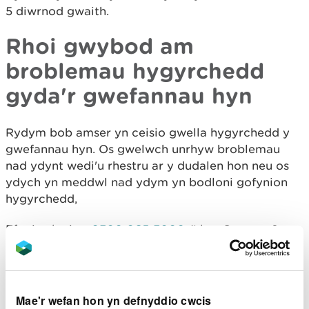
5 diwrnod gwaith.
Rhoi gwybod am
broblemau hygyrchedd
gyda'r gwefannau hyn
Rydym bob amser yn ceisio gwella hygyrchedd y
gwefannau hyn. Os gwelwch unrhyw broblemau
nad ydynt wedi'u rhestru ar y dudalen hon neu os
ydych yn meddwl nad ydym yn bodloni gofynion
hygyrchedd,
Ffoniwch ni ar
0300 065 3000
(Llun-Gwener, 9am-
5pm)
E-bostiwch Dîm Digidol CNC
digidol@naturalresourceswales.gov.uk
Mae'r wefan hon yn defnyddio cwcis