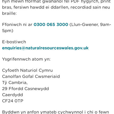
hyn mewn fformat gwahanol fel PDF hygyrch, print
bras, fersiwn hawdd ei ddarllen, recordiad sain neu
braille:
Ffoniwch ni ar
0300 065 3000
(Llun-Gwener, 9am-
5pm)
E-bostiwch
enquiries@naturalresourceswales.gov.uk
Ysgrifennwch atom yn:
Cyfoeth Naturiol Cymru
Canolfan Gofal Cwsmeriaid
Tŷ Cambria,
29 Ffordd Casnewydd
Caerdydd
CF24 0TP
Byddwn yn anfon ymateb cychwynnol i chi o fewn