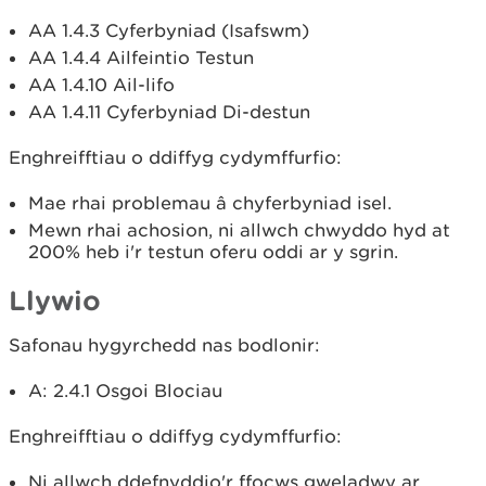
AA 1.4.3 Cyferbyniad (Isafswm)
AA 1.4.4 Ailfeintio Testun
AA 1.4.10 Ail-lifo
AA 1.4.11 Cyferbyniad Di-destun
Enghreifftiau o ddiffyg cydymffurfio:
Mae rhai problemau â chyferbyniad isel.
Mewn rhai achosion, ni allwch chwyddo hyd at
200% heb i'r testun oferu oddi ar y sgrin.
Llywio
Safonau hygyrchedd nas bodlonir:
A: 2.4.1 Osgoi Blociau
Enghreifftiau o ddiffyg cydymffurfio:
Ni allwch ddefnyddio'r ffocws gweladwy ar