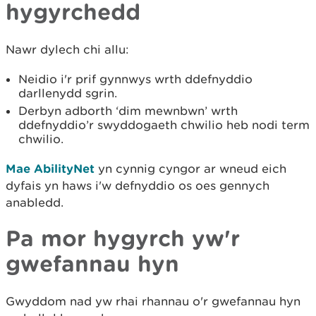
hygyrchedd
Nawr dylech chi allu:
Neidio i'r prif gynnwys wrth ddefnyddio
darllenydd sgrin.
Derbyn adborth ‘dim mewnbwn’ wrth
ddefnyddio’r swyddogaeth chwilio heb nodi term
chwilio.
Mae AbilityNet
yn cynnig cyngor ar wneud eich
dyfais yn haws i'w defnyddio os oes gennych
anabledd.
Pa mor hygyrch yw'r
gwefannau hyn
Gwyddom nad yw rhai rhannau o'r gwefannau hyn