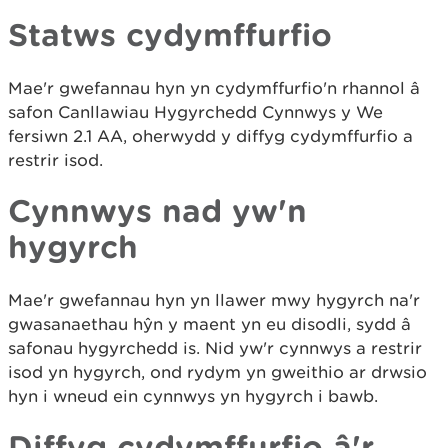
Statws cydymffurfio
Mae'r gwefannau hyn yn cydymffurfio'n rhannol â
safon Canllawiau Hygyrchedd Cynnwys y We
fersiwn 2.1 AA, oherwydd y diffyg cydymffurfio a
restrir isod.
Cynnwys nad yw'n
hygyrch
Mae'r gwefannau hyn yn llawer mwy hygyrch na'r
gwasanaethau hŷn y maent yn eu disodli, sydd â
safonau hygyrchedd is. Nid yw'r cynnwys a restrir
isod yn hygyrch, ond rydym yn gweithio ar drwsio
hyn i wneud ein cynnwys yn hygyrch i bawb.
Diffyg cydymffurfio â'r