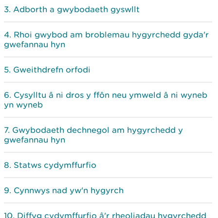
Adborth a gwybodaeth gyswllt
Rhoi gwybod am broblemau hygyrchedd gyda'r
gwefannau hyn
Gweithdrefn orfodi
Cysylltu â ni dros y ffôn neu ymweld â ni wyneb
yn wyneb
Gwybodaeth dechnegol am hygyrchedd y
gwefannau hyn
Statws cydymffurfio
Cynnwys nad yw'n hygyrch
Diffyg cydymffurfio â'r rheoliadau hygyrchedd