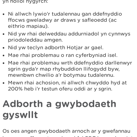
yn hollol hygyrch:
Ni allwch lywio'r tudalennau gan ddefnyddio
ffocws gweladwy ar draws y safleoedd (ac
eithrio mapiau).
Nid yw rhai delweddau addurniadol yn cynnwys
priodoleddau amgen.
Nid yw teclyn adborth Hotjar ar gael.
Mae rhai problemau o ran cyferbyniad isel.
Mae rhai problemau wrth ddefnyddio darllenwyr
sgrin gyda'r map rhybuddion llifogydd byw,
mewnbwn chwilio a’r botymau tudalennu.
Mewn rhai achosion, ni allwch chwyddo hyd at
200% heb i'r testun oferu oddi ar y sgrin.
Adborth a gwybodaeth
gyswllt
Os oes angen gwybodaeth arnoch ar y gwefannau