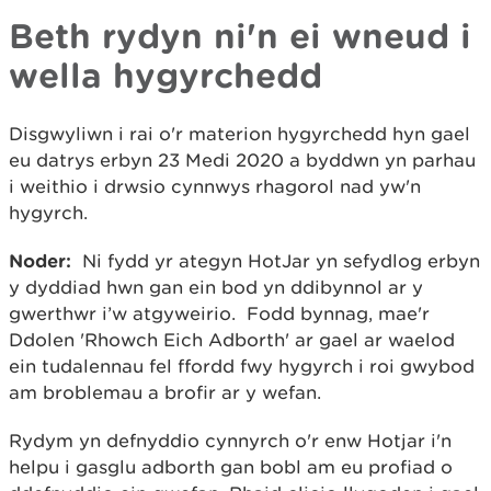
Beth rydyn ni'n ei wneud i
wella hygyrchedd
Disgwyliwn i rai o'r materion hygyrchedd hyn gael
eu datrys erbyn 23 Medi 2020 a byddwn yn parhau
i weithio i drwsio cynnwys rhagorol nad yw'n
hygyrch.
Noder:
Ni fydd yr ategyn HotJar yn sefydlog erbyn
y dyddiad hwn gan ein bod yn ddibynnol ar y
gwerthwr i’w atgyweirio. Fodd bynnag, mae'r
Ddolen 'Rhowch Eich Adborth' ar gael ar waelod
ein tudalennau fel ffordd fwy hygyrch i roi gwybod
am broblemau a brofir ar y wefan.
Rydym yn defnyddio cynnyrch o'r enw Hotjar i'n
helpu i gasglu adborth gan bobl am eu profiad o