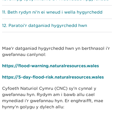
Beth rydyn ni'n ei wneud i wella hygyrchedd
Paratoi'r datganiad hygyrchedd hwn
Mae'r datganiad hygyrchedd hwn yn berthnasol i'r
gwefannau canlynol:
https://flood-warning.naturalresources.wales
https://5-day-flood-risk.naturalresources.wales
Cyfoeth Naturiol Cymru (CNC) sy'n cynnal y
gwefannau hyn. Rydym am i bawb allu cael
mynediad i'r gwefannau hyn. Er enghraifft, mae
hynny'n golygu y dylech allu: