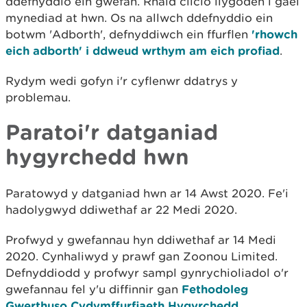
ddefnyddio ein gwefan. Rhaid clicio llygoden i gael
mynediad at hwn. Os na allwch ddefnyddio ein
botwm 'Adborth', defnyddiwch ein ffurflen
'rhowch
eich adborth' i ddweud wrthym am eich profiad
.
Rydym wedi gofyn i'r cyflenwr ddatrys y
problemau.
Paratoi'r datganiad
hygyrchedd hwn
Paratowyd y datganiad hwn ar 14 Awst 2020. Fe'i
hadolygwyd ddiwethaf ar 22 Medi 2020.
Profwyd y gwefannau hyn ddiwethaf ar 14 Medi
2020. Cynhaliwyd y prawf gan Zoonou Limited.
Defnyddiodd y profwyr sampl gynrychioliadol o'r
gwefannau fel y'u diffinnir gan
Fethodoleg
Gwerthuso Cydymffurfiaeth Hygyrchedd