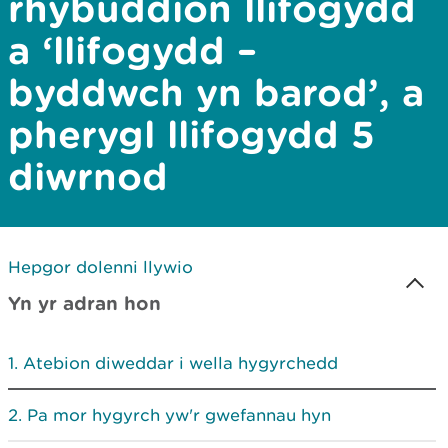
rhybuddion llifogydd
a ‘llifogydd –
byddwch yn barod’, a
pherygl llifogydd 5
diwrnod
Hepgor dolenni llywio
Yn yr adran hon
Atebion diweddar i wella hygyrchedd
Pa mor hygyrch yw'r gwefannau hyn