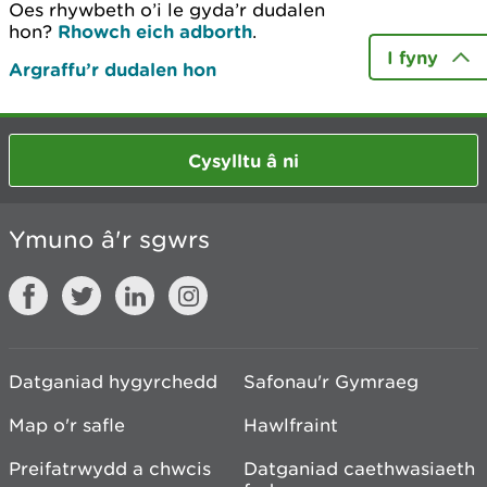
Oes rhywbeth o’i le gyda’r dudalen
hon?
Rhowch eich adborth
.
I fyny
Argraffu’r dudalen hon
Cysylltu â ni
Ymuno â'r sgwrs
Datganiad hygyrchedd
Safonau'r Gymraeg
Map o'r safle
Hawlfraint
Preifatrwydd a chwcis
Datganiad caethwasiaeth