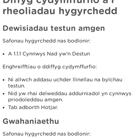
rheoliadau hygyrchedd
Dewisiadau testun amgen
Safonau hygyrchedd nas bodlonir:
A 1.1.1 Cynnwys Nad yw'n Destun
Enghreifftiau o ddiffyg cydymffurfio:
Ni allwch addasu uchder llinellau na bylchau
testun.
Nid yw rhai delweddau addurniadol yn cynnwys
priodoleddau amgen.
Tab adborth Hotjar.
Gwahaniaethu
Safonau hygyrchedd nas bodlonir: