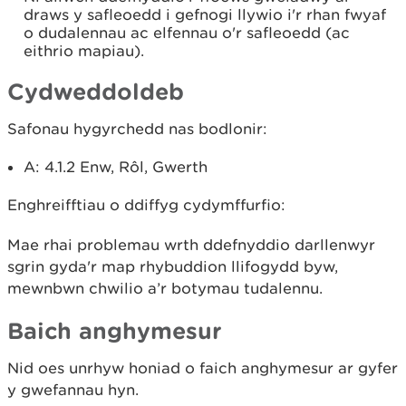
draws y safleoedd i gefnogi llywio i'r rhan fwyaf
o dudalennau ac elfennau o'r safleoedd (ac
eithrio mapiau).
Cydweddoldeb
Safonau hygyrchedd nas bodlonir:
A: 4.1.2 Enw, Rôl, Gwerth
Enghreifftiau o ddiffyg cydymffurfio:
Mae rhai problemau wrth ddefnyddio darllenwyr
sgrin gyda'r map rhybuddion llifogydd byw,
mewnbwn chwilio a’r botymau tudalennu.
Baich anghymesur
Nid oes unrhyw honiad o faich anghymesur ar gyfer
y gwefannau hyn.