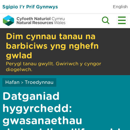
Sgipio I’r Prif Gynnwys
English
Dim cynnau tanau na
barbiciws yng nghefn
gwlad
Perygl tanau gwyllt. Gwiriwch y cyngor
diogelwch.
Hafan
Troedynnau
>
Datganiad
hygyrchedd:
gwasanaethau