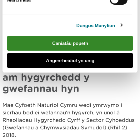
i bobl sy'n F/fyddar, sydd â nam ar eu clyw neu
sydd â nam ar y lleferydd.
Mae gan ein swyddfeydd ddolenni sain, neu os
Dangos Manylion
byddwch yn cysylltu â ni cyn eich ymweliad, gallwn
drefnu dehonglwr Iaith Arwyddion Prydain (BSL).
Caniatáu popeth
Edrychwch i weld sut i
gysylltu â ni
.
Angenrheidiol yn unig
Gwybodaeth dechnegol
am hygyrchedd y
gwefannau hyn
Mae Cyfoeth Naturiol Cymru wedi ymrwymo i
sicrhau bod ei wefannau'n hygyrch, yn unol â
Rheoliadau Hygyrchedd Cyrff y Sector Cyhoeddus
(Gwefannau a Chymwysiadau Symudol) (Rhif 2)
2018.