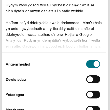
Gweithdrefn orfodi
Rydym wedi gosod ffeiliau bychain o’r enw cwcis ar
eich dyfais er mwyn caniatáu i’n safle weithio.
Mae'r Comisiwn Cydraddoldeb a Hawliau Dynol
Hoffem hefyd ddefnyddio cwcis dadansoddi. Mae’r rhain
(EHRC) yn gyfrifol am orfodi Rheoliadau
yn anfon gwybodaeth am y ffordd y caiff ein safle ei
Hygyrchedd Cyrff y Sector Cyhoeddus (Gwefannau
ddefnyddio i wasanaethau o’r enw Hotjar a Google
a Chymwysiadau Symudol) (Rhif 2) 2018 (y
Analytics. Rydym yn defnyddio’r wybodaeth hon i wella
'rheoliadau hygyrchedd'). Os nad ydych yn hapus
ein safle. Gadewch i ni wybod eich bod yn fodlon â hyn.
â'r ffordd rydym yn ymateb i'ch cwyn,
cysylltwch
Byddwn yn defnyddio cwci i gadw eich dewis.
â'r Gwasanaeth Cynghori a Chefnogi Cydraddoldeb
Dewis
(EASS)
.
Gellir
darllen mwy am ein cwcis
cyn i chi ddewis.
Angenrheidiol
Caniatâd
Cysylltu â ni dros y ffôn
Dewisiadau
neu ymweld â ni wyneb yn
wyneb
Ystadegau
Rydym yn darparu gwasanaeth trosglwyddo testun
Marchnata