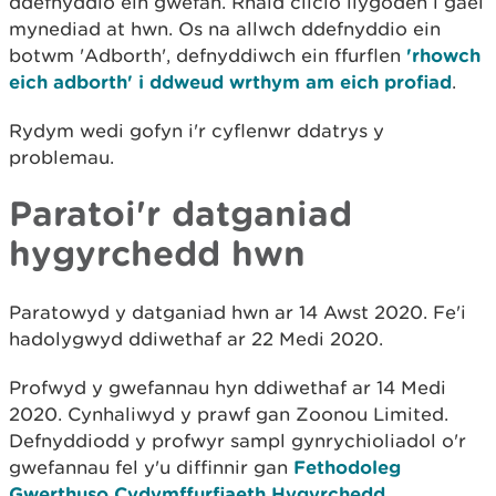
ddefnyddio ein gwefan. Rhaid clicio llygoden i gael
mynediad at hwn. Os na allwch ddefnyddio ein
botwm 'Adborth', defnyddiwch ein ffurflen
'rhowch
eich adborth' i ddweud wrthym am eich profiad
.
Rydym wedi gofyn i'r cyflenwr ddatrys y
problemau.
Paratoi'r datganiad
hygyrchedd hwn
Paratowyd y datganiad hwn ar 14 Awst 2020. Fe'i
hadolygwyd ddiwethaf ar 22 Medi 2020.
Profwyd y gwefannau hyn ddiwethaf ar 14 Medi
2020. Cynhaliwyd y prawf gan Zoonou Limited.
Defnyddiodd y profwyr sampl gynrychioliadol o'r
gwefannau fel y'u diffinnir gan
Fethodoleg
Gwerthuso Cydymffurfiaeth Hygyrchedd