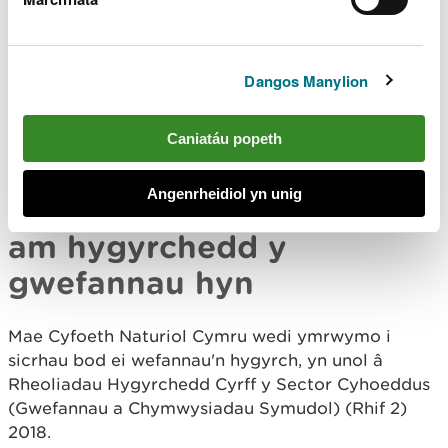
i bobl sy'n F/fyddar, sydd â nam ar eu clyw neu
sydd â nam ar y lleferydd.
Mae gan ein swyddfeydd ddolenni sain, neu os
Dangos Manylion
byddwch yn cysylltu â ni cyn eich ymweliad, gallwn
drefnu dehonglwr Iaith Arwyddion Prydain (BSL).
Caniatáu popeth
Edrychwch i weld sut i
gysylltu â ni
.
Angenrheidiol yn unig
Gwybodaeth dechnegol
am hygyrchedd y
gwefannau hyn
Mae Cyfoeth Naturiol Cymru wedi ymrwymo i
sicrhau bod ei wefannau'n hygyrch, yn unol â
Rheoliadau Hygyrchedd Cyrff y Sector Cyhoeddus
(Gwefannau a Chymwysiadau Symudol) (Rhif 2)
2018.