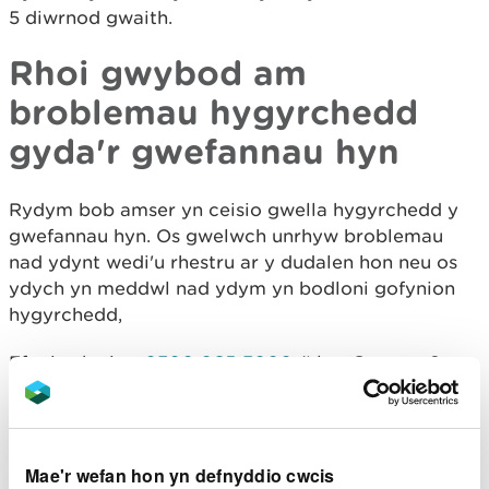
5 diwrnod gwaith.
Rhoi gwybod am
broblemau hygyrchedd
gyda'r gwefannau hyn
Rydym bob amser yn ceisio gwella hygyrchedd y
gwefannau hyn. Os gwelwch unrhyw broblemau
nad ydynt wedi'u rhestru ar y dudalen hon neu os
ydych yn meddwl nad ydym yn bodloni gofynion
hygyrchedd,
Ffoniwch ni ar
0300 065 3000
(Llun-Gwener, 9am-
5pm)
E-bostiwch Dîm Digidol CNC
digidol@naturalresourceswales.gov.uk
Mae'r wefan hon yn defnyddio cwcis