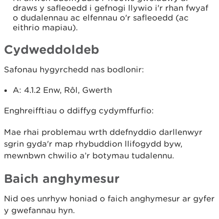
draws y safleoedd i gefnogi llywio i'r rhan fwyaf
o dudalennau ac elfennau o'r safleoedd (ac
eithrio mapiau).
Cydweddoldeb
Safonau hygyrchedd nas bodlonir:
A: 4.1.2 Enw, Rôl, Gwerth
Enghreifftiau o ddiffyg cydymffurfio:
Mae rhai problemau wrth ddefnyddio darllenwyr
sgrin gyda'r map rhybuddion llifogydd byw,
mewnbwn chwilio a’r botymau tudalennu.
Baich anghymesur
Nid oes unrhyw honiad o faich anghymesur ar gyfer
y gwefannau hyn.