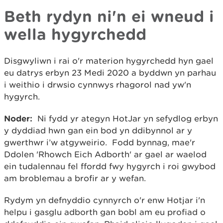
Beth rydyn ni'n ei wneud i
wella hygyrchedd
Disgwyliwn i rai o'r materion hygyrchedd hyn gael
eu datrys erbyn 23 Medi 2020 a byddwn yn parhau
i weithio i drwsio cynnwys rhagorol nad yw'n
hygyrch.
Noder:
Ni fydd yr ategyn HotJar yn sefydlog erbyn
y dyddiad hwn gan ein bod yn ddibynnol ar y
gwerthwr i’w atgyweirio. Fodd bynnag, mae'r
Ddolen 'Rhowch Eich Adborth' ar gael ar waelod
ein tudalennau fel ffordd fwy hygyrch i roi gwybod
am broblemau a brofir ar y wefan.
Rydym yn defnyddio cynnyrch o'r enw Hotjar i'n
helpu i gasglu adborth gan bobl am eu profiad o