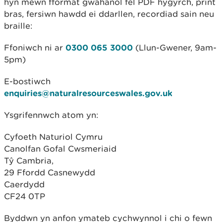
hyn mewn fformat gwahanol fel PDF hygyrch, print
bras, fersiwn hawdd ei ddarllen, recordiad sain neu
braille:
Ffoniwch ni ar
0300 065 3000
(Llun-Gwener, 9am-
5pm)
E-bostiwch
enquiries@naturalresourceswales.gov.uk
Ysgrifennwch atom yn:
Cyfoeth Naturiol Cymru
Canolfan Gofal Cwsmeriaid
Tŷ Cambria,
29 Ffordd Casnewydd
Caerdydd
CF24 0TP
Byddwn yn anfon ymateb cychwynnol i chi o fewn