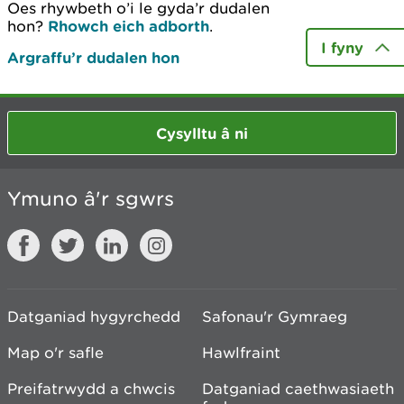
Oes rhywbeth o’i le gyda’r dudalen
hon?
Rhowch eich adborth
.
I fyny
Argraffu’r dudalen hon
Cysylltu â ni
Ymuno â'r sgwrs
Datganiad hygyrchedd
Safonau'r Gymraeg
Map o'r safle
Hawlfraint
Preifatrwydd a chwcis
Datganiad caethwasiaeth