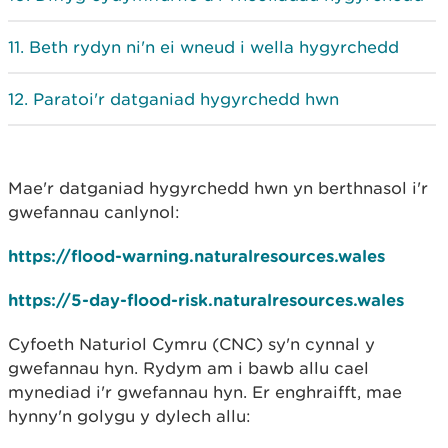
Beth rydyn ni'n ei wneud i wella hygyrchedd
Paratoi'r datganiad hygyrchedd hwn
Mae'r datganiad hygyrchedd hwn yn berthnasol i'r
gwefannau canlynol:
https://flood-warning.naturalresources.wales
https://5-day-flood-risk.naturalresources.wales
Cyfoeth Naturiol Cymru (CNC) sy'n cynnal y
gwefannau hyn. Rydym am i bawb allu cael
mynediad i'r gwefannau hyn. Er enghraifft, mae
hynny'n golygu y dylech allu: