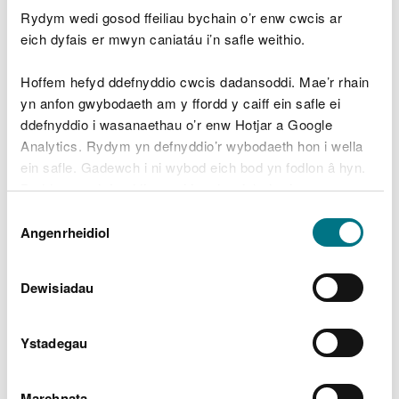
Gweithdrefn orfodi
Rydym wedi gosod ffeiliau bychain o’r enw cwcis ar
eich dyfais er mwyn caniatáu i’n safle weithio.
Mae'r Comisiwn Cydraddoldeb a Hawliau Dynol
Hoffem hefyd ddefnyddio cwcis dadansoddi. Mae’r rhain
(EHRC) yn gyfrifol am orfodi Rheoliadau
yn anfon gwybodaeth am y ffordd y caiff ein safle ei
Hygyrchedd Cyrff y Sector Cyhoeddus (Gwefannau
ddefnyddio i wasanaethau o’r enw Hotjar a Google
a Chymwysiadau Symudol) (Rhif 2) 2018 (y
Analytics. Rydym yn defnyddio’r wybodaeth hon i wella
'rheoliadau hygyrchedd'). Os nad ydych yn hapus
ein safle. Gadewch i ni wybod eich bod yn fodlon â hyn.
â'r ffordd rydym yn ymateb i'ch cwyn,
cysylltwch
Byddwn yn defnyddio cwci i gadw eich dewis.
â'r Gwasanaeth Cynghori a Chefnogi Cydraddoldeb
Dewis
(EASS)
.
Gellir
darllen mwy am ein cwcis
cyn i chi ddewis.
Angenrheidiol
Caniatâd
Cysylltu â ni dros y ffôn
Dewisiadau
neu ymweld â ni wyneb yn
wyneb
Ystadegau
Rydym yn darparu gwasanaeth trosglwyddo testun
Marchnata