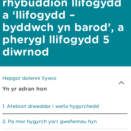
rhybuddion llifogydd
a ‘llifogydd –
byddwch yn barod’, a
pherygl llifogydd 5
diwrnod
Hepgor dolenni llywio
Yn yr adran hon
Atebion diweddar i wella hygyrchedd
Pa mor hygyrch yw'r gwefannau hyn