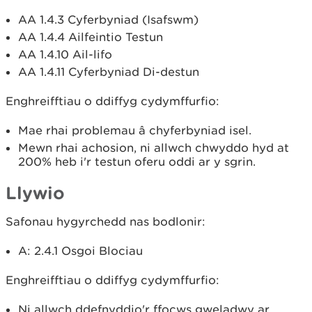
AA 1.4.3 Cyferbyniad (Isafswm)
AA 1.4.4 Ailfeintio Testun
AA 1.4.10 Ail-lifo
AA 1.4.11 Cyferbyniad Di-destun
Enghreifftiau o ddiffyg cydymffurfio:
Mae rhai problemau â chyferbyniad isel.
Mewn rhai achosion, ni allwch chwyddo hyd at
200% heb i'r testun oferu oddi ar y sgrin.
Llywio
Safonau hygyrchedd nas bodlonir:
A: 2.4.1 Osgoi Blociau
Enghreifftiau o ddiffyg cydymffurfio:
Ni allwch ddefnyddio'r ffocws gweladwy ar