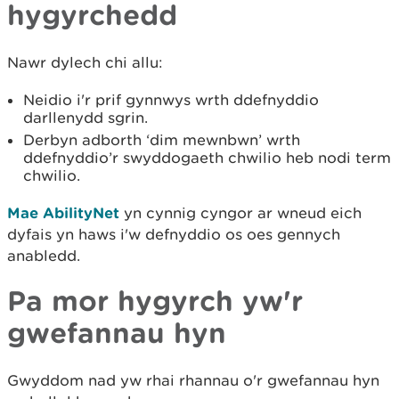
hygyrchedd
Nawr dylech chi allu:
Neidio i'r prif gynnwys wrth ddefnyddio
darllenydd sgrin.
Derbyn adborth ‘dim mewnbwn’ wrth
ddefnyddio’r swyddogaeth chwilio heb nodi term
chwilio.
Mae AbilityNet
yn cynnig cyngor ar wneud eich
dyfais yn haws i'w defnyddio os oes gennych
anabledd.
Pa mor hygyrch yw'r
gwefannau hyn
Gwyddom nad yw rhai rhannau o'r gwefannau hyn