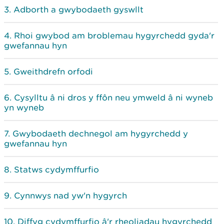
Adborth a gwybodaeth gyswllt
Rhoi gwybod am broblemau hygyrchedd gyda'r
gwefannau hyn
Gweithdrefn orfodi
Cysylltu â ni dros y ffôn neu ymweld â ni wyneb
yn wyneb
Gwybodaeth dechnegol am hygyrchedd y
gwefannau hyn
Statws cydymffurfio
Cynnwys nad yw'n hygyrch
Diffyg cydymffurfio â'r rheoliadau hygyrchedd