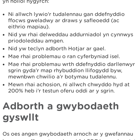
yn hollol hygyrch:
Ni allwch lywio'r tudalennau gan ddefnyddio
ffocws gweladwy ar draws y safleoedd (ac
eithrio mapiau).
Nid yw rhai delweddau addurniadol yn cynnwys
priodoleddau amgen.
Nid yw teclyn adborth Hotjar ar gael.
Mae rhai problemau o ran cyferbyniad isel.
Mae rhai problemau wrth ddefnyddio darllenwyr
sgrin gyda'r map rhybuddion llifogydd byw,
mewnbwn chwilio a’r botymau tudalennu.
Mewn rhai achosion, ni allwch chwyddo hyd at
200% heb i'r testun oferu oddi ar y sgrin.
Adborth a gwybodaeth
gyswllt
Os oes angen gwybodaeth arnoch ar y gwefannau