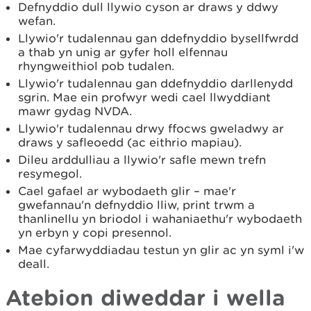
Defnyddio dull llywio cyson ar draws y ddwy
wefan.
Llywio'r tudalennau gan ddefnyddio bysellfwrdd
a thab yn unig ar gyfer holl elfennau
rhyngweithiol pob tudalen.
Llywio'r tudalennau gan ddefnyddio darllenydd
sgrin. Mae ein profwyr wedi cael llwyddiant
mawr gydag NVDA.
Llywio'r tudalennau drwy ffocws gweladwy ar
draws y safleoedd (ac eithrio mapiau).
Dileu arddulliau a llywio'r safle mewn trefn
resymegol.
Cael gafael ar wybodaeth glir – mae'r
gwefannau'n defnyddio lliw, print trwm a
thanlinellu yn briodol i wahaniaethu'r wybodaeth
yn erbyn y copi presennol.
Mae cyfarwyddiadau testun yn glir ac yn syml i'w
deall.
Atebion diweddar i wella