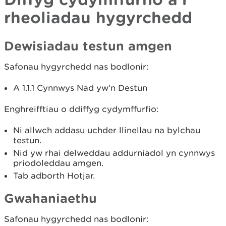
rheoliadau hygyrchedd
Dewisiadau testun amgen
Safonau hygyrchedd nas bodlonir:
A 1.1.1 Cynnwys Nad yw'n Destun
Enghreifftiau o ddiffyg cydymffurfio:
Ni allwch addasu uchder llinellau na bylchau
testun.
Nid yw rhai delweddau addurniadol yn cynnwys
priodoleddau amgen.
Tab adborth Hotjar.
Gwahaniaethu
Safonau hygyrchedd nas bodlonir: