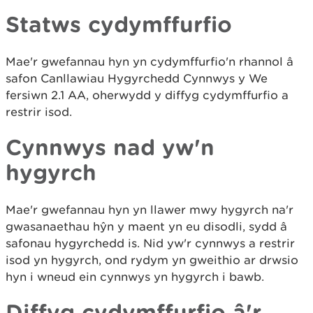
Statws cydymffurfio
Mae'r gwefannau hyn yn cydymffurfio'n rhannol â
safon Canllawiau Hygyrchedd Cynnwys y We
fersiwn 2.1 AA, oherwydd y diffyg cydymffurfio a
restrir isod.
Cynnwys nad yw'n
hygyrch
Mae'r gwefannau hyn yn llawer mwy hygyrch na'r
gwasanaethau hŷn y maent yn eu disodli, sydd â
safonau hygyrchedd is. Nid yw'r cynnwys a restrir
isod yn hygyrch, ond rydym yn gweithio ar drwsio
hyn i wneud ein cynnwys yn hygyrch i bawb.
Diffyg cydymffurfio â'r