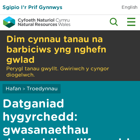
Sgipio I’r Prif Gynnwys
English
Dim cynnau tanau na
barbiciws yng nghefn
gwlad
Perygl tanau gwyllt. Gwiriwch y cyngor
diogelwch.
Hafan
Troedynnau
>
Datganiad
hygyrchedd:
gwasanaethau