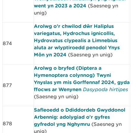
went yn 2023 a 2024
(Saesneg yn
unig)
Arolwg o’r chwilod dŵr Haliplus
variegatus, Hydrochus ignicollis,
Hydrovatus clypealis a Limnebius
874
aluta ar wlyptiroedd penodol Ynys
Môn yn 2024
(Saesneg yn unig)
Arolwg o bryfed (Diptera a
Hymenoptera colynnog) Twyni
Ynyslas ym mis Gorffennaf 2024, gyda
877
ffocws ar Wenynen
Dasypoda hirtipes
(Saesneg yn unig)
Safleoedd o Ddiddordeb Gwyddonol
Arbennig: adolygiad o'r gyfres
878
gyfredol yng Nghymru
(Saesneg yn
unig)