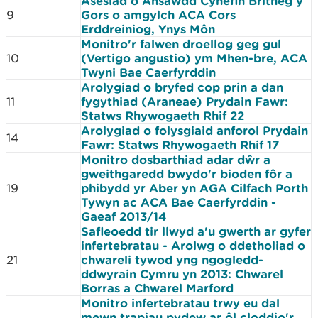
Asesiad o Ansawdd Cynefin Britheg y
9
Gors o amgylch ACA Cors
Erddreiniog, Ynys Môn
Monitro'r falwen droellog geg gul
10
(Vertigo angustio) ym Mhen-bre, ACA
Twyni Bae Caerfyrddin
Arolygiad o bryfed cop prin a dan
11
fygythiad (Araneae) Prydain Fawr:
Statws Rhywogaeth Rhif 22
Arolygiad o folysgiaid anforol Prydain
14
Fawr: Statws Rhywogaeth Rhif 17
Monitro dosbarthiad adar dŵr a
gweithgaredd bwydo'r bioden fôr a
19
phibydd yr Aber yn AGA Cilfach Porth
Tywyn ac ACA Bae Caerfyrddin -
Gaeaf 2013/14
Safleoedd tir llwyd a'u gwerth ar gyfer
infertebratau - Arolwg o ddetholiad o
21
chwareli tywod yng ngogledd-
ddwyrain Cymru yn 2013: Chwarel
Borras a Chwarel Marford
Monitro infertebratau trwy eu dal
mewn trapiau pydew ar ôl cloddio'r