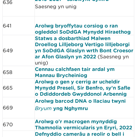
636
Saesneg yn unig
641
Arolwg bryoffytau corsiog o ran
ogleddol SoDdGA Mynydd Hiraethog
Statws a dosbarthiad Malwen
Droellog Lilljeborg Vertigo lilljeborgi
649
yn SoDdGA Glaslyn wrth Bont Croesor
ar Afon Glaslyn yn 2022
(Saesneg yn
unig)
Cennau calchfaen tair ardal ym
658
Mannau Brycheiniog
Arolwg o gen y cerrig ar ucheldir
665
Mynydd Preseli, Sir Benfro, sy’n Safle
o Ddiddordeb Gwyddonol Arbennig
Arolwg barcod DNA o llaciau twyni
669
Bryum
yng Nghymru
Arolwg o’r macrogen mynyddig
670
Thamnolia vermicularis yn Eryri, 2022
Defnyddio camerâu a reolir o bell i