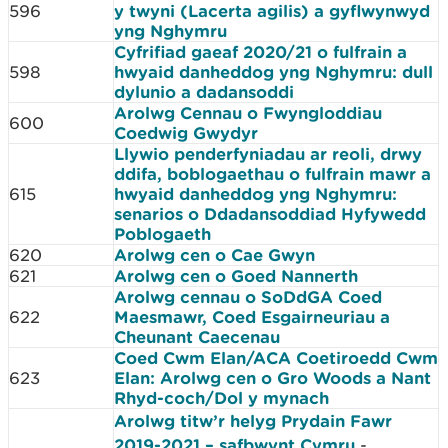
596
y twyni (Lacerta agilis) a gyflwynwyd
yng Nghymru
Cyfrifiad gaeaf 2020/21 o fulfrain a
598
hwyaid danheddog yng Nghymru: dull
dylunio a dadansoddi
Arolwg Cennau o Fwyngloddiau
600
Coedwig Gwydyr
Llywio penderfyniadau ar reoli, drwy
ddifa, boblogaethau o fulfrain mawr a
615
hwyaid danheddog yng Nghymru:
senarios o Ddadansoddiad Hyfywedd
Poblogaeth
620
Arolwg cen o Cae Gwyn
621
Arolwg cen o Goed Nannerth
Arolwg cennau o SoDdGA Coed
622
Maesmawr, Coed Esgairneuriau a
Cheunant Caecenau
Coed Cwm Elan/ACA Coetiroedd Cwm
623
Elan: Arolwg cen o Gro Woods a Nant
Rhyd-coch/Dol y mynach
Arolwg titw’r helyg Prydain Fawr
2019-2021 – safbwynt Cymru
-