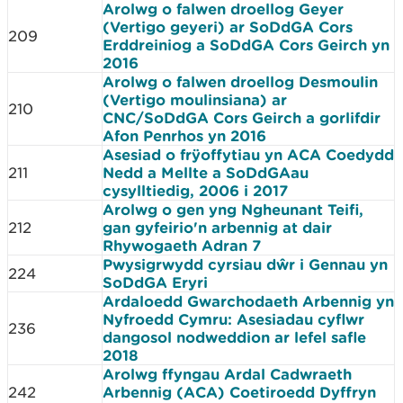
Arolwg o falwen droellog Geyer
(Vertigo geyeri) ar SoDdGA Cors
209
Erddreiniog a SoDdGA Cors Geirch yn
2016
Arolwg o falwen droellog Desmoulin
(Vertigo moulinsiana) ar
210
CNC/SoDdGA Cors Geirch a gorlifdir
Afon Penrhos yn 2016
Asesiad o frÿoffytiau yn ACA Coedydd
211
Nedd a Mellte a SoDdGAau
cysylltiedig, 2006 i 2017
Arolwg o gen yng Ngheunant Teifi,
212
gan gyfeirio'n arbennig at dair
Rhywogaeth Adran 7
Pwysigrwydd cyrsiau dŵr i Gennau yn
224
SoDdGA Eryri
Ardaloedd Gwarchodaeth Arbennig yn
Nyfroedd Cymru: Asesiadau cyflwr
236
dangosol nodweddion ar lefel safle
2018
Arolwg ffyngau Ardal Cadwraeth
242
Arbennig (ACA) Coetiroedd Dyffryn