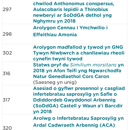
chwilod Anthonomus conspersus,
297
Aulacobaris lepidii a Thinobius
newberyi ar SoDdGA dethol yng
Nghymru yn 2018
Arolygon Cennau i Ymchwilio i
298
Effeithiau Amonia
Arolygon madfallod y tywod yn GNG
302
Tywyn Niwbwrch a chanllawiau rheoli
cynefin twyni tywod
Statws pryf du
Similium morsitans
yn
2018 yn Afon Teifi yng Ngwarchodfa
316
Natur Genedlaethol Cors Caron
(Saesneg yn unig)
Asesiad o gyflwr presennol y casgliad
infertebratau saprosylig yn Safle o
317
Ddiddordeb Gwyddonol Arbennig
(SoDdGA) Castell y Waun a'i Barcdir
yn 2018
Arolwg o Infertebratau Saprosylig yn
Ardal Cadwraeth Arbennig (ACA)
320