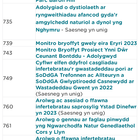
Adolygiad o dystiolaeth ar
ryngweithiadau afancod gyda’r
735
amgylchedd naturiol a dynol yng
Nghymru
- Saesneg yn unig
739
Monitro bryoffyt gwely eira Eryri 2023
Monitro Bryoffyt Prosiect Ynni Dŵr
743
Ceunant Bontddu - Adolygwyd
Cyflwr elfen ddyfrol casgliadau
infertebratau’r gwastadeddau pori ar
SoDdGA Trefonnen ac Allteuryn a
749
SoDdGA Gwlyptiroedd Casnewydd ar
Wastadeddau Gwent yn 2022
(Saesneg yn unig)
Arolwg ac asesiad o ffawna
760
infertebratau saprosylig Ystad Dinefwr
yn 2023
(Saesneg yn unig)
Arolwg o gennau ar faglau pinwydd
761
yng Ngwarchodfa Natur Genedlaethol
Cors y Llyn
Arolwg o ffawna infertebratau