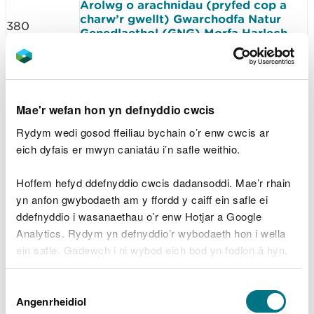
Arolwg o arachnidau (pryfed cop a
charw’r gwellt) Gwarchodfa Natur
380
Genedlaethol (GNG) Morfa Harlech,
2017–2019
(Saesneg yn unig)
Arolwg o gasgliadau o bryfaid
Hymenoptera a Diptera colynnog yng
381
Ngwarchodfa Natur Genedlaethol Dyfi
– Twyni Ynyslas yn 2019
(Saesneg yn
Mae'r wefan hon yn defnyddio cwcis
unig)
Rydym wedi gosod ffeiliau bychain o’r enw cwcis ar
Arolwg o gasgliadau o Hymenoptera
colynnog a Diptera yn GNG Morfa
eich dyfais er mwyn caniatáu i’n safle weithio.
382
Dyffryn a GNG Morfa Harlech, 2018 a
2019
(Saesneg yn unig)
Hoffem hefyd ddefnyddio cwcis dadansoddi. Mae’r rhain
Asesiad o'r falwen droellog ceg gul
yn anfon gwybodaeth am y ffordd y caiff ein safle ei
Vertigo angustior yng Ngwarchodfa
395
ddefnyddio i wasanaethau o’r enw Hotjar a Google
Natur Genedlaethol Twyni Whiteford,
Hydref 2018
(Saesneg yn unig)
Analytics. Rydym yn defnyddio’r wybodaeth hon i wella
Arolygon ar gyfer malwen droellog
ein safle. Gadewch i ni wybod eich bod yn fodlon â hyn.
Geyer Vertigo geyeri ar SoDdGA Cors
Byddwn yn defnyddio cwci i gadw eich dewis.
Erddreiniog a SoDdGA Cors Geirch ac
404
Dewis
ar gyfer malwen droellog Desmoulin
Gellir
darllen mwy am ein cwcis
cyn i chi ddewis.
Angenrheidiol
Vertigo moulinsiana ar SoDdGA Cors
Caniatâd