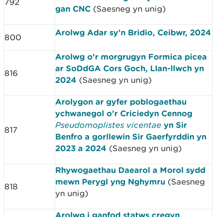
792
gan CNC
(Saesneg yn unig)
Arolwg Adar sy’n Bridio, Ceibwr, 2024
800
Arolwg o'r morgrugyn Formica picea
ar SoDdGA Cors Goch, Llan-llwch yn
816
2024
(Saesneg yn unig)
Arolygon ar gyfer poblogaethau
ychwanegol o’r Criciedyn Cennog
Pseudomoplistes vicentae
yn Sir
817
Benfro a gorllewin Sir Gaerfyrddin yn
2023 a 2024
(Saesneg yn unig)
Rhywogaethau Daearol a Morol sydd
mewn Perygl yng Nghymru
(Saesneg
818
yn unig)
Arolwg i ganfod statws cregyn