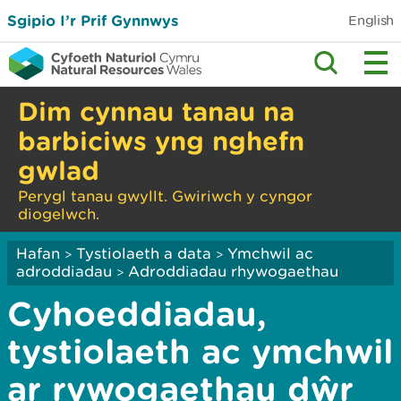
Sgipio I’r Prif Gynnwys
English
Dim cynnau tanau na
barbiciws yng nghefn
gwlad
Perygl tanau gwyllt. Gwiriwch y cyngor
diogelwch.
Hafan
Tystiolaeth a data
Ymchwil ac
>
>
adroddiadau
Adroddiadau rhywogaethau
>
Cyhoeddiadau,
tystiolaeth ac ymchwil
ar rywogaethau dŵr