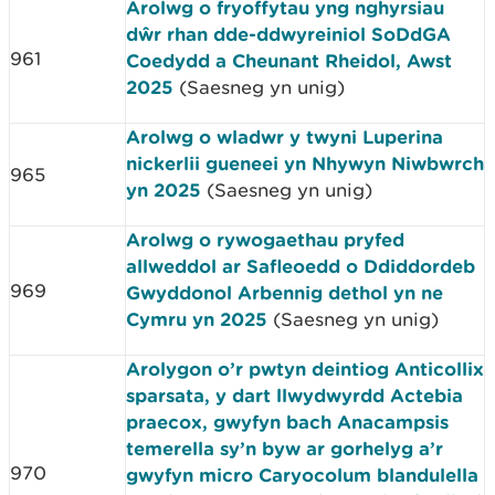
Arolwg o fryoffytau yng nghyrsiau
dŵr rhan dde-ddwyreiniol SoDdGA
961
Coedydd a Cheunant Rheidol, Awst
2025
(Saesneg yn unig)
Arolwg o wladwr y twyni Luperina
nickerlii gueneei yn Nhywyn Niwbwrch
965
yn 2025
(Saesneg yn unig)
Arolwg o rywogaethau pryfed
allweddol ar Safleoedd o Ddiddordeb
969
Gwyddonol Arbennig dethol yn ne
Cymru yn 2025
(Saesneg yn unig)
Arolygon o’r pwtyn deintiog Anticollix
sparsata, y dart llwydwyrdd Actebia
praecox, gwyfyn bach Anacampsis
temerella sy’n byw ar gorhelyg a’r
970
gwyfyn micro Caryocolum blandulella