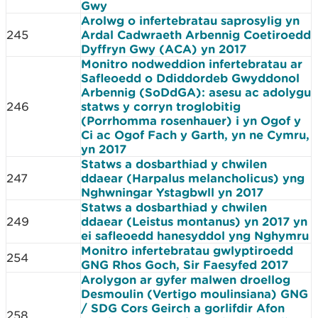
Gwy
Arolwg o infertebratau saprosylig yn
245
Ardal Cadwraeth Arbennig Coetiroedd
Dyffryn Gwy (ACA) yn 2017
Monitro nodweddion infertebratau ar
Safleoedd o Ddiddordeb Gwyddonol
Arbennig (SoDdGA): asesu ac adolygu
246
statws y corryn troglobitig
(Porrhomma rosenhauer) i yn Ogof y
Ci ac Ogof Fach y Garth, yn ne Cymru,
yn 2017
Statws a dosbarthiad y chwilen
247
ddaear (Harpalus melancholicus) yng
Nghwningar Ystagbwll yn 2017
Statws a dosbarthiad y chwilen
249
ddaear (Leistus montanus) yn 2017 yn
ei safleoedd hanesyddol yng Nghymru
Monitro infertebratau gwlyptiroedd
254
GNG Rhos Goch, Sir Faesyfed 2017
Arolygon ar gyfer malwen droellog
Desmoulin (Vertigo moulinsiana) GNG
/ SDG Cors Geirch a gorlifdir Afon
258