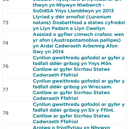
thwyn yn Nhywyn Niwbwrch -
SoDdGA Ynys Llanddwyn yn 2013
Llyriad y dŵr arnofiol (Luronium
73
natans) Dosbarthiad a statws cyfredol
yn Llyn Padarn a Llyn Cwellyn
Asesiad o gyflwr cimwch crafanc wen
yr afon (Austropotamobius pallipes)
74
yn Ardal Cadwraeth Arbennig Afon
Gwy yn 2014
Cynllun gweithredu gofodol ar gyfer y
fadfall ddŵr gribog yn Ynys Môn.
76
Canllaw ar gyfer Sicrhau Statws
Cadwraeth Ffafriol
Cynllun gweithredu gofodol ar gyfer y
fadfall ddŵr gribog yn Wrecsam.
77
Canllaw ar gyfer Sicrhau Statws
Cadwraeth Ffafriol
Cynllun gweithredu gofodol ar gyfer y
fadfall ddŵr gribog yn Sir y Fflint.
78
Canllaw ar gyfer Sicrhau Statws
Cadwraeth Ffafriol
Arolwg o frÿoffytiau yn Nhywyn