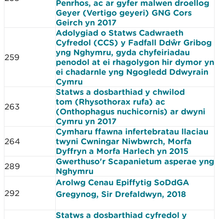
Penrhos, ac ar gyfer malwen droellog
Geyer (Vertigo geyeri) GNG Cors
Geirch yn 2017
Adolygiad o Statws Cadwraeth
Cyfredol (CCS) y Fadfall Ddŵr Gribog
yng Nghymru, gyda chyfeiriadau
259
penodol at ei rhagolygon hir dymor yn
ei chadarnle yng Ngogledd Ddwyrain
Cymru
Statws a dosbarthiad y chwilod
tom (Rhysothorax rufa) ac
263
(Onthophagus nuchicornis) ar dwyni
Cymru yn 2017
Cymharu ffawna infertebratau llaciau
264
twyni Cwningar Niwbwrch, Morfa
Dyffryn a Morfa Harlech yn 2015
Gwerthuso'r Scapanietum asperae yng
289
Nghymru
Arolwg Cenau Epiffytig SoDdGA
292
Gregynog, Sir Drefaldwyn, 2018
Statws a dosbarthiad cyfredol y