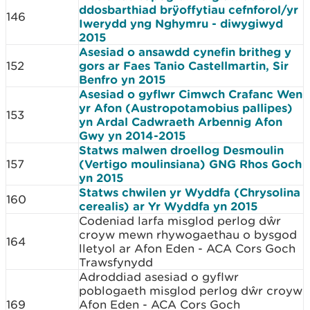
ddosbarthiad brÿoffytiau cefnforol/yr
146
Iwerydd yng Nghymru - diwygiwyd
2015
Asesiad o ansawdd cynefin britheg y
152
gors ar Faes Tanio Castellmartin, Sir
Benfro yn 2015
Asesiad o gyflwr Cimwch Crafanc Wen
yr Afon (Austropotamobius pallipes)
153
yn Ardal Cadwraeth Arbennig Afon
Gwy yn 2014-2015
Statws malwen droellog Desmoulin
157
(Vertigo moulinsiana) GNG Rhos Goch
yn 2015
Statws chwilen yr Wyddfa (Chrysolina
160
cerealis) ar Yr Wyddfa yn 2015
Codeniad larfa misglod perlog dŵr
croyw mewn rhywogaethau o bysgod
164
lletyol ar Afon Eden - ACA Cors Goch
Trawsfynydd
Adroddiad asesiad o gyflwr
poblogaeth misglod perlog dŵr croyw
169
Afon Eden - ACA Cors Goch