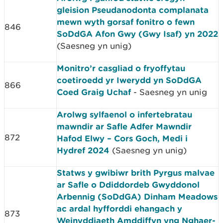
gleision Pseudanodonta complanata
mewn wyth gorsaf fonitro o fewn
846
SoDdGA Afon Gwy (Gwy Isaf) yn 2022
(Saesneg yn unig)
Monitro’r casgliad o fryoffytau
coetiroedd yr Iwerydd yn SoDdGA
866
Coed Graig Uchaf
- Saesneg yn unig
Arolwg sylfaenol o infertebratau
mawndir ar Safle Adfer Mawndir
872
Hafod Elwy – Cors Goch, Medi i
Hydref 2024
(Saesneg yn unig)
Statws y gwibiwr brith Pyrgus malvae
ar Safle o Ddiddordeb Gwyddonol
Arbennig (SoDdGA) Dinham Meadows
ac ardal hyfforddi ehangach y
873
Weinyddiaeth Amddiffyn yng Nghaer-