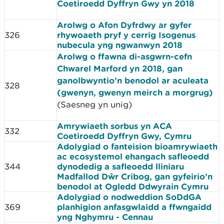
Coetiroedd Dyffryn Gwy yn 2018
Arolwg o Afon Dyfrdwy ar gyfer
326
rhywoaeth pryf y cerrig Isogenus
nubecula yng ngwanwyn 2018
Arolwg o ffawna di-asgwrn-cefn
Chwarel Marford yn 2018, gan
ganolbwyntio’n benodol ar aculeata
328
(gwenyn, gwenyn meirch a morgrug)
(Saesneg yn unig)
Amrywiaeth sorbus yn ACA
332
Coetiroedd Dyffryn Gwy, Cymru
Adolygiad o fanteision bioamrywiaeth
ac ecosystemol ehangach safleoedd
344
dynodedig a safleoedd lliniaru
Madfallod Dŵr Cribog, gan gyfeirio’n
benodol at Ogledd Ddwyrain Cymru
Adolygiad o nodweddion SoDdGA
369
planhigion anfasgwlaidd a ffwngaidd
yng Nghymru - Cennau