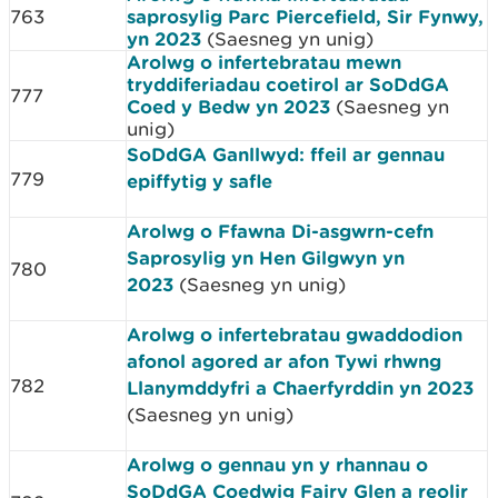
763
saprosylig Parc Piercefield, Sir Fynwy,
yn 2023
(Saesneg yn unig)
Arolwg o infertebratau mewn
tryddiferiadau coetirol ar SoDdGA
777
Coed y Bedw yn 2023
(Saesneg yn
unig)
SoDdGA Ganllwyd: ffeil ar gennau
779
epiffytig y safle
Arolwg o Ffawna Di-asgwrn-cefn
Saprosylig yn Hen Gilgwyn yn
780
2023
(Saesneg yn unig)
Arolwg o infertebratau gwaddodion
afonol agored ar afon Tywi rhwng
782
Llanymddyfri a Chaerfyrddin yn 2023
(Saesneg yn unig)
Arolwg o gennau yn y rhannau o
SoDdGA Coedwig Fairy Glen a reolir