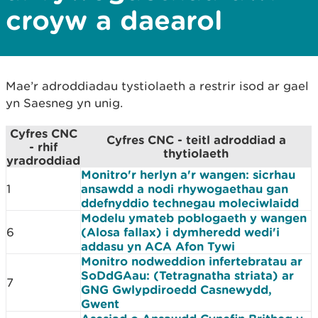
croyw a daearol
Mae’r adroddiadau tystiolaeth a restrir isod ar gael
yn Saesneg yn unig.
Cyfres CNC
Cyfres CNC - teitl adroddiad a
- rhif
thytiolaeth
yradroddiad
Monitro'r herlyn a'r wangen: sicrhau
1
ansawdd a nodi rhywogaethau gan
ddefnyddio technegau moleciwlaidd
Modelu ymateb poblogaeth y wangen
6
(Alosa fallax) i dymheredd wedi'i
addasu yn ACA Afon Tywi
Monitro nodweddion infertebratau ar
SoDdGAau: (Tetragnatha striata) ar
7
GNG Gwlypdiroedd Casnewydd,
Gwent