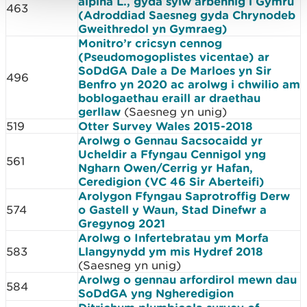
alpina L., gyda sylw arbennig i Gymru
463
(Adroddiad Saesneg gyda Chrynodeb
Gweithredol yn Gymraeg)
Monitro’r cricsyn cennog
(Pseudomogoplistes vicentae) ar
SoDdGA Dale a De Marloes yn Sir
496
Benfro yn 2020 ac arolwg i chwilio am
boblogaethau eraill ar draethau
gerllaw
(Saesneg yn unig)
519
Otter Survey Wales 2015-2018
Arolwg o Gennau Sacsocaidd yr
Ucheldir a Ffyngau Cennigol yng
561
Ngharn Owen/Cerrig yr Hafan,
Ceredigion (VC 46 Sir Aberteifi)
Arolygon Ffyngau Saprotroffig Derw
574
o Gastell y Waun, Stad Dinefwr a
Gregynog 2021
Arolwg o Infertebratau ym Morfa
583
Llangynydd ym mis Hydref 2018
(Saesneg yn unig)
Arolwg o gennau arfordirol mewn dau
584
SoDdGA yng Ngheredigion