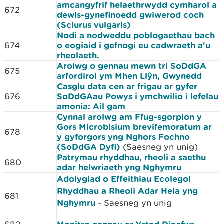
amcangyfrif helaethrwydd cymharol a
672
dewis-gynefinoedd gwiwerod coch
(Sciurus vulgaris)
Nodi a nodweddu poblogaethau bach
674
o eogiaid i gefnogi eu cadwraeth a'u
rheolaeth.
Arolwg o gennau mewn tri SoDdGA
675
arfordirol ym Mhen Llŷn, Gwynedd
Casglu data cen ar frigau ar gyfer
676
SoDdGAau Powys i ymchwilio i lefelau
amonia: Ail gam
Cynnal arolwg am Ffug-sgorpion y
Gors Microbisium brevifemoratum ar
678
y gyforgors yng Nghors Fochno
(SoDdGA Dyfi)
(Saesneg yn unig)
Patrymau rhyddhau, rheoli a saethu
680
adar helwriaeth yng Nghymru
Adolygiad o Effeithiau Ecolegol
Rhyddhau a Rheoli Adar Hela yng
681
Nghymru
- Saesneg yn unig