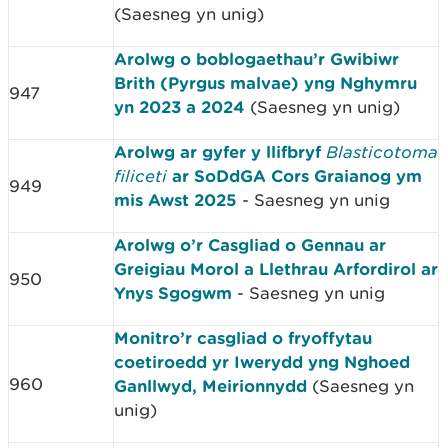
(Saesneg yn unig)
Arolwg o boblogaethau’r Gwibiwr
Brith (Pyrgus malvae) yng Nghymru
947
yn 2023 a 2024
(Saesneg yn unig)
Arolwg ar gyfer y llifbryf
Blasticotoma
filiceti
ar SoDdGA Cors Graianog ym
949
mis Awst 2025
- Saesneg yn unig
Arolwg o’r Casgliad o Gennau ar
Greigiau Morol a Llethrau Arfordirol ar
950
Ynys Sgogwm
- Saesneg yn unig
Monitro’r casgliad o fryoffytau
coetiroedd yr Iwerydd yng Nghoed
960
Ganllwyd, Meirionnydd
(Saesneg yn
unig)