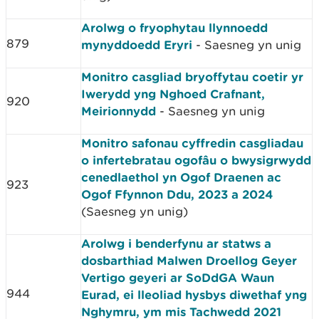
Arolwg o fryophytau llynnoedd
879
mynyddoedd Eryri
- Saesneg yn unig
Monitro casgliad bryoffytau coetir yr
Iwerydd yng Nghoed Crafnant,
920
Meirionnydd
- Saesneg yn unig
Monitro safonau cyffredin casgliadau
o infertebratau ogofâu o bwysigrwydd
cenedlaethol yn Ogof Draenen ac
923
Ogof Ffynnon Ddu, 2023 a 2024
(Saesneg yn unig)
Arolwg i benderfynu ar statws a
dosbarthiad Malwen Droellog Geyer
Vertigo geyeri ar SoDdGA Waun
944
Eurad, ei lleoliad hysbys diwethaf yng
Nghymru, ym mis Tachwedd 2021