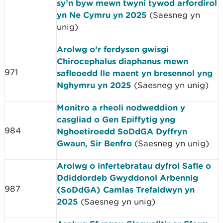
sy’n byw mewn twyni tywod arfordirol
yn Ne Cymru yn 2025
(Saesneg yn
unig)
Arolwg o’r ferdysen gwisgi
Chirocephalus diaphanus mewn
971
safleoedd lle maent yn bresennol yng
Nghymru yn 2025
(Saesneg yn unig)
Monitro a rheoli nodweddion y
casgliad o Gen Epiffytig yng
984
Nghoetiroedd SoDdGA Dyffryn
Gwaun, Sir Benfro
(Saesneg yn unig)
Arolwg o infertebratau dyfrol Safle o
Ddiddordeb Gwyddonol Arbennig
987
(SoDdGA) Camlas Trefaldwyn yn
2025
(Saesneg yn unig)