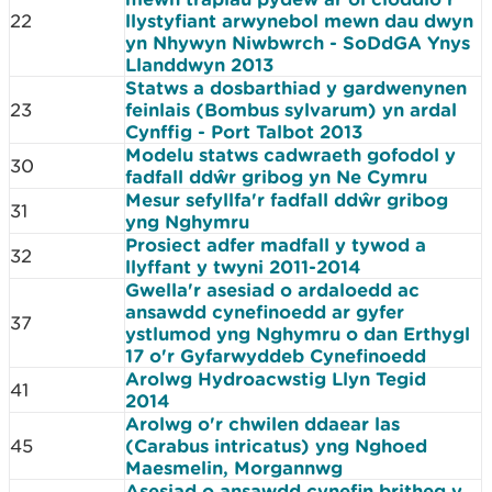
22
llystyfiant arwynebol mewn dau dwyn
yn Nhywyn Niwbwrch - SoDdGA Ynys
Llanddwyn 2013
Statws a dosbarthiad y gardwenynen
23
feinlais (Bombus sylvarum) yn ardal
Cynffig - Port Talbot 2013
Modelu statws cadwraeth gofodol y
30
fadfall ddŵr gribog yn Ne Cymru
Mesur sefyllfa'r fadfall ddŵr gribog
31
yng Nghymru
Prosiect adfer madfall y tywod a
32
llyffant y twyni 2011-2014
Gwella'r asesiad o ardaloedd ac
ansawdd cynefinoedd ar gyfer
37
ystlumod yng Nghymru o dan Erthygl
17 o'r Gyfarwyddeb Cynefinoedd
Arolwg Hydroacwstig Llyn Tegid
41
2014
Arolwg o'r chwilen ddaear las
45
(Carabus intricatus) yng Nghoed
Maesmelin, Morgannwg
Asesiad o ansawdd cynefin britheg y