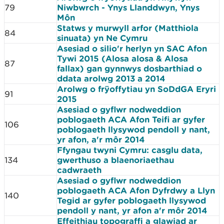
79
Niwbwrch - Ynys Llanddwyn, Ynys
Môn
Statws y murwyll arfor (Matthiola
84
sinuata) yn Ne Cymru
Asesiad o silio'r herlyn yn SAC Afon
Tywi 2015 (Alosa alosa & Alosa
87
fallax) gan gynnwys dosbarthiad o
ddata arolwg 2013 a 2014
Arolwg o frÿoffytiau yn SoDdGA Eryri
91
2015
Asesiad o gyflwr nodweddion
poblogaeth ACA Afon Teifi ar gyfer
106
poblogaeth llysywod pendoll y nant,
yr afon, a'r môr 2014
Ffyngau twyni Cymru: casglu data,
134
gwerthuso a blaenoriaethau
cadwraeth
Asesiad o gyflwr nodweddion
poblogaeth ACA Afon Dyfrdwy a Llyn
140
Tegid ar gyfer poblogaeth llysywod
pendoll y nant, yr afon a'r môr 2014
Effeithiau topograffi a glawiad ar