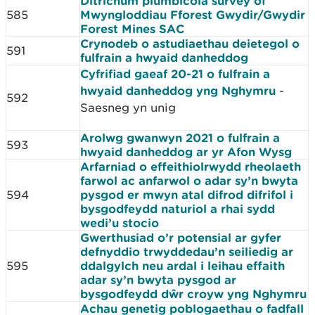
Ditrichum plumbicola survey of
585
Mwyngloddiau Fforest Gwydir/Gwydir
Forest Mines SAC
Crynodeb o astudiaethau deietegol o
591
fulfrain a hwyaid danheddog
Cyfrifiad gaeaf 20-21 o fulfrain a
hwyaid danheddog yng Nghymru
-
592
Saesneg yn unig
Arolwg gwanwyn 2021 o fulfrain a
593
hwyaid danheddog ar yr Afon Wysg
Arfarniad o effeithiolrwydd rheolaeth
farwol ac anfarwol o adar sy’n bwyta
594
pysgod er mwyn atal difrod difrifol i
bysgodfeydd naturiol a rhai sydd
wedi’u stocio
Gwerthusiad o’r potensial ar gyfer
defnyddio trwyddedau’n seiliedig ar
595
ddalgylch neu ardal i leihau effaith
adar sy’n bwyta pysgod ar
bysgodfeydd dŵr croyw yng Nghymru
Achau genetig poblogaethau o fadfall