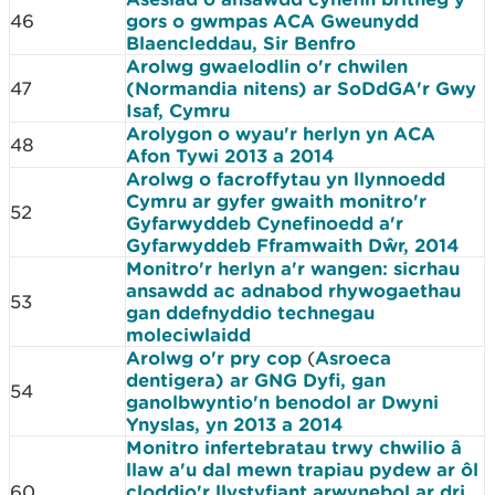
46
gors o gwmpas ACA Gweunydd
Blaencleddau, Sir Benfro
Arolwg gwaelodlin o'r chwilen
47
(Normandia nitens) ar SoDdGA'r Gwy
Isaf, Cymru
Arolygon o wyau'r herlyn yn ACA
48
Afon Tywi 2013 a 2014
Arolwg o facroffytau yn llynnoedd
Cymru ar gyfer gwaith monitro'r
52
Gyfarwyddeb Cynefinoedd a'r
Gyfarwyddeb Fframwaith Dŵr, 2014
Monitro'r herlyn a'r wangen: sicrhau
ansawdd ac adnabod rhywogaethau
53
gan ddefnyddio technegau
moleciwlaidd
Arolwg o'r pry cop
(
Asroeca
dentigera) ar GNG Dyfi, gan
54
ganolbwyntio'n benodol ar Dwyni
Ynyslas, yn 2013 a 2014
Monitro infertebratau trwy chwilio â
llaw a'u dal mewn trapiau pydew ar ôl
60
cloddio'r llystyfiant arwynebol ar dri