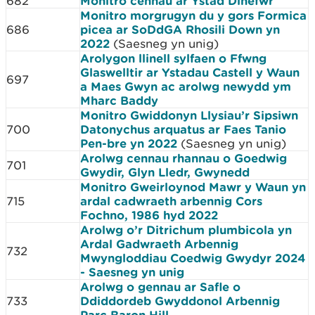
682
Monitro cennau ar Ystad Dinefwr
Monitro morgrugyn du y gors Formica
686
picea ar SoDdGA Rhosili Down yn
2022
(Saesneg yn unig)
Arolygon llinell sylfaen o Ffwng
Glaswelltir ar Ystadau Castell y Waun
697
a Maes Gwyn ac arolwg newydd ym
Mharc Baddy
Monitro Gwiddonyn Llysiau’r Sipsiwn
700
Datonychus arquatus ar Faes Tanio
Pen-bre yn 2022
(Saesneg yn unig)
Arolwg cennau rhannau o Goedwig
701
Gwydir, Glyn Lledr, Gwynedd
Monitro Gweirloynod Mawr y Waun yn
715
ardal cadwraeth arbennig Cors
Fochno, 1986 hyd 2022
Arolwg o’r Ditrichum plumbicola yn
Ardal Gadwraeth Arbennig
732
Mwyngloddiau Coedwig Gwydyr 2024
- Saesneg yn unig
Arolwg o gennau ar Safle o
733
Ddiddordeb Gwyddonol Arbennig
Parc Baron Hill