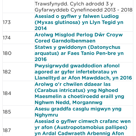
Trawsfynydd. Cylch adrodd 3 y
Gyfarwyddeb Cynefinoedd 2013 - 2018
Asesiad o gyflwr y falwen Ludiog
173
(Myxas glutinosa) yn Llyn Tegid yn
2014
Arolwg Misglod Perlog Dŵr Croyw
174
Cored Garndolbenmaen
Statws y gwiddonyn (Datonychus
180
arquatus) ar Faes Tanio Pen-bre yn
2016
Pwysigrwydd gwaddodion afonol
182
agored ar gyfer infertebratau yn
Llanelltyd ar Afon Mawddach, yn 2016
Arolwg o'r chwilen ddaear las
(Carabus intricatus) yng Nghoed
184
Maesmelin a choetiroedd eraill yng
Nghwm Nedd, Morgannwg
Asesu graddfa casglu migwyn yng
185
Nghymru
Asesiad o gyflwr cimwch crafanc wen
yr afon (Austropotamobius pallipes)
187
yn Ardal Cadwraeth Arbennig Afon