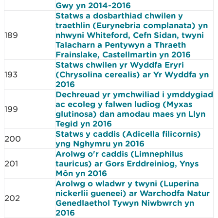
Gwy yn 2014-2016
Statws a dosbarthiad chwilen y
traethlin (Eurynebria complanata) yn
189
nhwyni Whiteford, Cefn Sidan, twyni
Talacharn a Pentywyn a Thraeth
Frainslake, Castellmartin yn 2016
Statws chwilen yr Wyddfa Eryri
193
(Chrysolina cerealis) ar Yr Wyddfa yn
2016
Dechreuad yr ymchwiliad i ymddygiad
ac ecoleg y falwen ludiog (Myxas
199
glutinosa) dan amodau maes yn Llyn
Tegid yn 2016
Statws y caddis (Adicella filicornis)
200
yng Nghymru yn 2016
Arolwg o'r caddis (Limnephilus
201
tauricus) ar Gors Erddreiniog, Ynys
Môn yn 2016
Arolwg o wladwr y twyni (Luperina
nickerlii gueneei) ar Warchodfa Natur
202
Genedlaethol Tywyn Niwbwrch yn
2016