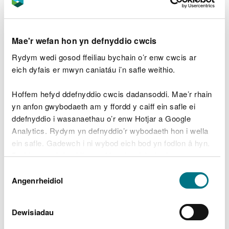
Mae'r wefan hon yn defnyddio cwcis
Rydym wedi gosod ffeiliau bychain o’r enw cwcis ar
eich dyfais er mwyn caniatáu i’n safle weithio.
Hoffem hefyd ddefnyddio cwcis dadansoddi. Mae’r rhain
yn anfon gwybodaeth am y ffordd y caiff ein safle ei
SoNaRR2020: Arbed dŵr
ddefnyddio i wasanaethau o’r enw Hotjar a Google
Analytics. Rydym yn defnyddio’r wybodaeth hon i wella
Mae'r thema drawsbynciol hon yn edrych ar yr
ein safle. Gadewch i ni wybod eich bod yn fodlon â hyn.
angen i ddefnyddio dŵr yn effeithlon.
Byddwn yn defnyddio cwci i gadw eich dewis.
Dewis
Gellir
darllen mwy am ein cwcis
cyn i chi ddewis.
Angenrheidiol
Caniatâd
Dewisiadau