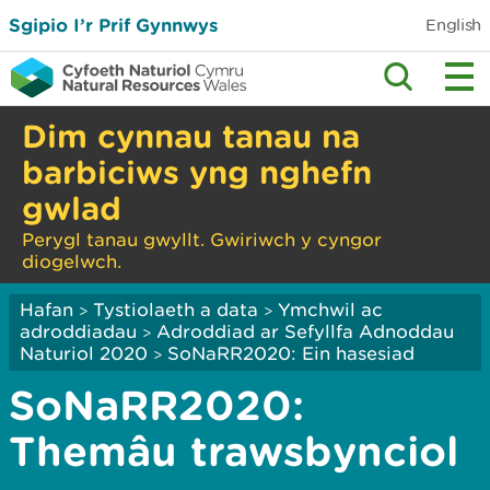
Sgipio I’r Prif Gynnwys
English
Dim cynnau tanau na
barbiciws yng nghefn
gwlad
Perygl tanau gwyllt. Gwiriwch y cyngor
diogelwch.
Hafan
Tystiolaeth a data
Ymchwil ac
>
>
adroddiadau
Adroddiad ar Sefyllfa Adnoddau
>
Naturiol 2020
SoNaRR2020: Ein hasesiad
>
SoNaRR2020:
Themâu trawsbynciol