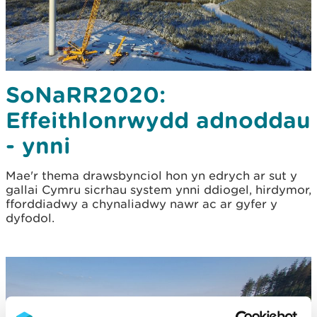
SoNaRR2020:
Effeithlonrwydd adnoddau
- ynni
Mae'r thema drawsbynciol hon yn edrych ar sut y
gallai Cymru sicrhau system ynni ddiogel, hirdymor,
fforddiadwy a chynaliadwy nawr ac ar gyfer y
dyfodol.