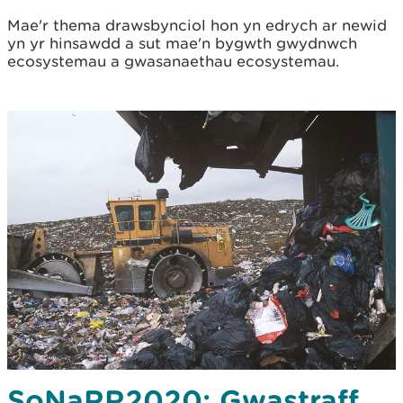
Mae'r thema drawsbynciol hon yn edrych ar newid
yn yr hinsawdd a sut mae'n bygwth gwydnwch
ecosystemau a gwasanaethau ecosystemau.
SoNaRR2020: Gwastraff