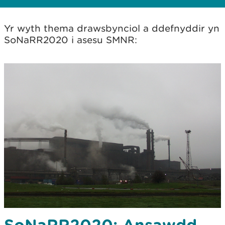
Yr wyth thema drawsbynciol a ddefnyddir yn
SoNaRR2020 i asesu SMNR:
SoNaRR2020: Ansawdd