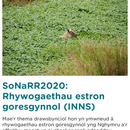
SoNaRR2020:
Rhywogaethau estron
goresgynnol (INNS)
Mae'r thema drawsbynciol hon yn ymwneud â
rhywogaethau estron goresgynnol yng Nghymru a'r