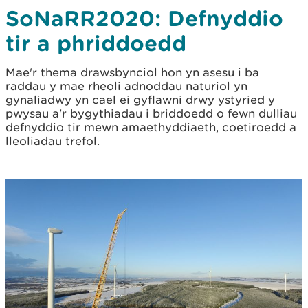
SoNaRR2020: Defnyddio
tir a phriddoedd
Mae'r thema drawsbynciol hon yn asesu i ba
raddau y mae rheoli adnoddau naturiol yn
gynaliadwy yn cael ei gyflawni drwy ystyried y
pwysau a'r bygythiadau i briddoedd o fewn dulliau
defnyddio tir mewn amaethyddiaeth, coetiroedd a
lleoliadau trefol.