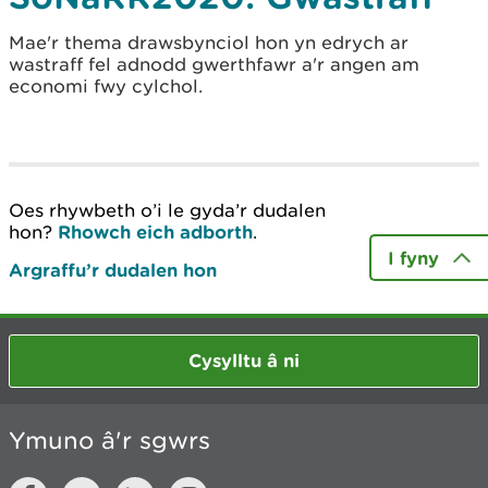
Mae'r thema drawsbynciol hon yn edrych ar
wastraff fel adnodd gwerthfawr a'r angen am
economi fwy cylchol.
Oes rhywbeth o’i le gyda’r dudalen
hon?
Rhowch eich adborth
.
I fyny
Argraffu’r dudalen hon
Cysylltu â ni
Ymuno â'r sgwrs