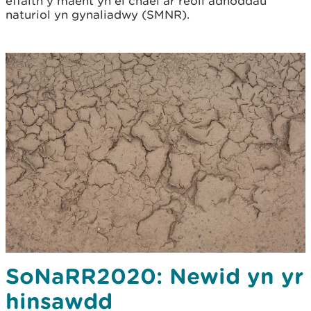
effaith y maent yn ei chael ar reoli adnoddau
naturiol yn gynaliadwy (SMNR).
SoNaRR2020: Newid yn yr
hinsawdd