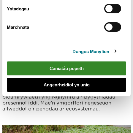
Ystadegau
Marchnata
Dangos Manylion
SoNaRR2020: Asesu
Caniatáu popeth
bioamrywiaeth
Angenrheidiol yn unig
Mae'r thema drawsbynciol hon yn edrych ar gyflwr
bioamrywiaeth yng Nghymru a'r bygythiadau
presennol iddi. Mae'n ymgorffori negeseuon
allweddol o'r penodau ar ecosystemau.