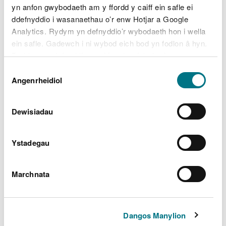
yn anfon gwybodaeth am y ffordd y caiff ein safle ei
ddefnyddio i wasanaethau o’r enw Hotjar a Google
Analytics. Rydym yn defnyddio’r wybodaeth hon i wella
ein safle. Gadewch i ni wybod eich bod yn fodlon â hyn.
Byddwn yn defnyddio cwci i gadw eich dewis.
Dewis
Gellir
darllen mwy am ein cwcis
cyn i chi ddewis.
Angenrheidiol
Caniatâd
Dewisiadau
Ystadegau
Marchnata
Dangos Manylion