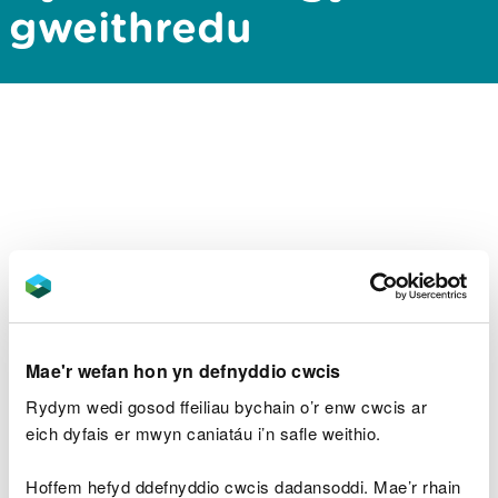
gweithredu
Mae'r wefan hon yn defnyddio cwcis
Rydym wedi gosod ffeiliau bychain o’r enw cwcis ar
eich dyfais er mwyn caniatáu i’n safle weithio.
Hoffem hefyd ddefnyddio cwcis dadansoddi. Mae’r rhain