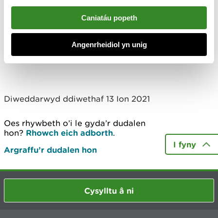
Caniatáu popeth
Angenrheidiol yn unig
Diweddarwyd ddiwethaf 13 Ion 2021
Oes rhywbeth o’i le gyda’r dudalen
hon?
Rhowch eich adborth
.
I fyny
Argraffu’r dudalen hon
Cysylltu â ni