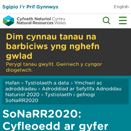
Sgipio I’r Prif Gynnwys
English
Dim cynnau tanau na
barbiciws yng nghefn
gwlad
Perygl tanau gwyllt. Gwiriwch y cyngor
diogelwch.
Hafan
Tystiolaeth a data
Ymchwil ac
>
>
adroddiadau
Adroddiad ar Sefyllfa Adnoddau
>
Naturiol 2020
Tystiolaeth i gefnogi
>
SoNaRR2020
SoNaRR2020:
Cyfleoedd ar gyfer