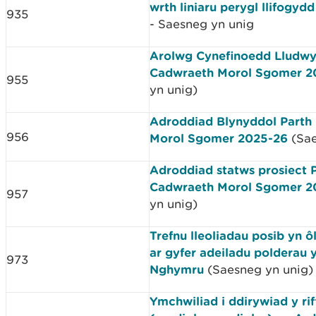
wrth liniaru perygl llifogy
935
- Saesneg yn unig
Arolwg Cynefinoedd Lludw
Cadwraeth Morol Sgomer 2
955
yn unig)
Adroddiad Blynyddol Parth
956
Morol Sgomer 2025-26
(Sae
Adroddiad statws prosiect 
Cadwraeth Morol Sgomer 2
957
yn unig)
Trefnu lleoliadau posib yn ô
ar gyfer adeiladu polderau 
973
Nghymru
(Saesneg yn unig)
Ymchwiliad i ddirywiad y ri