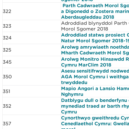
Parth Cadwraeth Morol Sg
322
a Digonedd o Zostera marin
Aberdaugleddau 2018
Adroddiad blynyddol Parth
323
Morol Sgomer 2018
Adroddiad statws prosiect
324
Natur Morol Sgomer 2018-1
Arolwg amrywiaeth noethda
325
Mharth Cadwraeth Morol S
Arolwg Monitro Hinsawdd 
345
Cymru MarClim 2018
Asesu sensitifrwydd nodwe
350
AGA Morol Cymru i weithga
trwyddedu
Mapio Angori a Lansio Ham
351
Nghymru
Datblygu dull o benderfyn
352
mynediad traed ar barth rh
Cymru
Cynorthwyo gweithredu Cyn
357
Cenedlaethol Cymru: Gwell