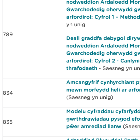
nodweddion Ardaloedd Mor
Gwarchodedig oherwydd g
arfordirol: Cyfrol 1 – Metho
yn unig
789
Deall graddfa debygol diry
nodweddion Ardaloedd Mor
Gwarchodedig oherwydd g
arfordirol: Cyfrol 2 - Canlyn
thrafodaeth
- Saesneg yn un
Amcangyfrif cynhyrchiant p
mewn morfeydd heli ar arfo
834
(Saesneg yn unig)
Modelu cyfraddau cyfarfydd
gwrthdrawiadau pysgod efo 
835
pŵer amrediad llanw
(Saesn