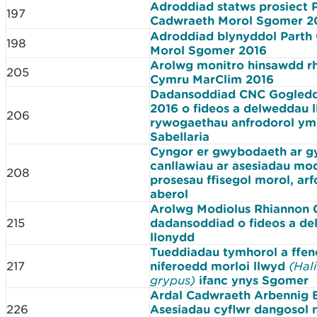
Adroddiad statws prosiect 
197
Cadwraeth Morol Sgomer 
Adroddiad blynyddol Parth
198
Morol Sgomer 2016
Arolwg monitro hinsawdd r
205
Cymru MarClim 2016
Dadansoddiad CNC Gogled
2016 o fideos a delweddau 
206
rywogaethau anfrodorol ym
Sabellaria
Cyngor er gwybodaeth ar gy
canllawiau ar asesiadau mod
208
prosesau ffisegol morol, arf
aberol
Arolwg Modiolus Rhiannon 
215
dadansoddiad o fideos a d
llonydd
Tueddiadau tymhorol a ffen
217
niferoedd morloi llwyd
(Hal
grypus)
ifanc ynys Sgomer
Ardal Cadwraeth Arbennig B
226
Asesiadau cyflwr dangosol