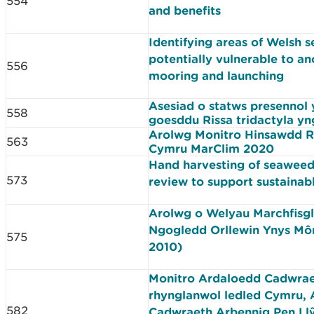
554
and benefits
Identifying areas of Welsh 
potentially vulnerable to an
556
mooring and launching
Asesiad o statws presennol 
558
goesddu Rissa tridactyla y
Arolwg Monitro Hinsawdd 
563
Cymru MarClim 2020
Hand harvesting of seaweed
573
review to support sustaina
Arolwg o Welyau Marchfisgl
Ngogledd Orllewin Ynys Mô
575
2010)
Monitro Ardaloedd Cadwrae
rhynglanwol ledled Cymru, 
582
Cadwraeth Arbennig Pen Llŷ