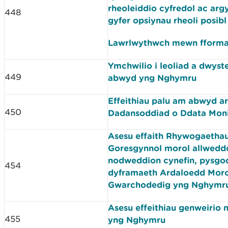
rheoleiddio cyfredol ac arg
448
gyfer opsiynau rheoli posib
Lawrlwythwch mewn fform
Ymchwilio i leoliad a dwyst
449
abwyd yng Nghymru
Effeithiau palu am abwyd ar
450
Dadansoddiad o Ddata Moni
Asesu effaith Rhywogaethau
Goresgynnol morol allweddo
nodweddion cynefin, pysgo
454
dyframaeth Ardaloedd Moro
Gwarchodedig yng Nghymr
Asesu effeithiau genweirio
455
yng Nghymru