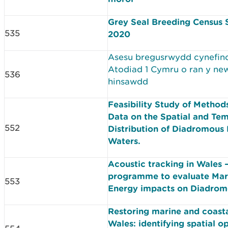
Grey Seal Breeding Census 
535
2020
Asesu bregusrwydd cynefin
Atodiad 1 Cymru o ran y new
536
hinsawdd
Feasibility Study of Methods
Data on the Spatial and Te
552
Distribution of Diadromous 
Waters.
Acoustic tracking in Wales 
programme to evaluate Mar
553
Energy impacts on Diadromo
Restoring marine and coasta
Wales: identifying spatial o