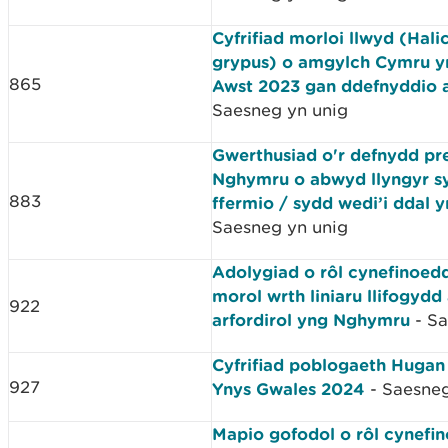
Cyfrifiad morloi llwyd (Hali
grypus) o amgylch Cymru y
865
Awst 2023 gan ddefnyddio 
Saesneg yn unig
Gwerthusiad o'r defnydd pr
Nghymru o abwyd llyngyr sy
883
ffermio / sydd wedi’i ddal y
Saesneg yn unig
Adolygiad o rôl cynefinoedd
morol wrth liniaru llifogydd
922
arfordirol yng Nghymru
- Sa
Cyfrifiad poblogaeth Hugan
927
Ynys Gwales 2024
- Saesneg
Mapio gofodol o rôl cynefin