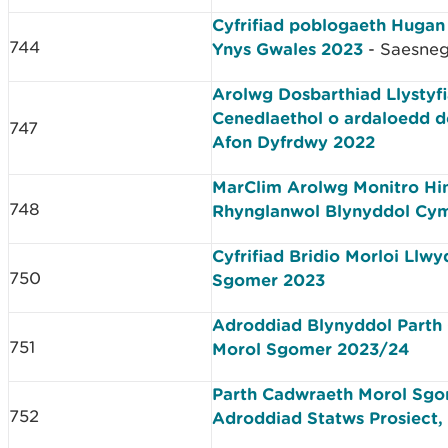
Cyfrifiad poblogaeth Hugan
744
Ynys Gwales 2023
- Saesneg
Arolwg Dosbarthiad Llystyfi
Cenedlaethol o ardaloedd d
747
Afon Dyfrdwy 2022
MarClim Arolwg Monitro H
748
Rhynglanwol Blynyddol Cy
Cyfrifiad Bridio Morloi Llwy
750
Sgomer 2023
Adroddiad Blynyddol Parth
751
Morol Sgomer 2023/24
Parth Cadwraeth Morol Sgo
752
Adroddiad Statws Prosiect,