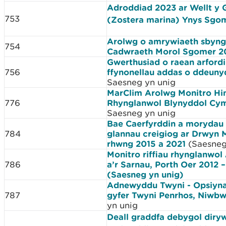
Adroddiad 2023 ar Wellt y 
753
(Zostera marina) Ynys Sgo
Arolwg o amrywiaeth sbyn
754
Cadwraeth Morol Sgomer 2
Gwerthusiad o raean arford
756
ffynonellau addas o ddeuny
Saesneg yn unig
MarClim Arolwg Monitro H
776
Rhynglanwol Blynyddol Cy
Saesneg yn unig
Bae Caerfyrddin a morydau 
784
glannau creigiog ar Drwyn
rhwng 2015 a 2021
(Saesneg
Monitro riffiau rhynglanwol
786
a’r Sarnau, Porth Oer 2012 
(Saesneg yn unig)
Adnewyddu Twyni - Opsiynau
787
gyfer Twyni Penrhos, Niwb
yn unig
Deall graddfa debygol diry