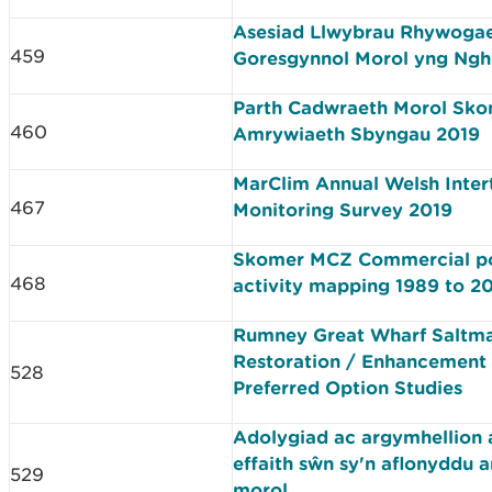
Asesiad Llwybrau Rhywogae
459
Goresgynnol Morol yng Ng
Parth Cadwraeth Morol Sko
460
Amrywiaeth Sbyngau 2019
MarClim Annual Welsh Inter
467
Monitoring Survey 2019
Skomer MCZ Commercial pot
468
activity mapping 1989 to 2
Rumney Great Wharf Saltm
Restoration / Enhancement 
528
Preferred Option Studies
Adolygiad ac argymhellion a
effaith sŵn sy'n aflonyddu a
529
morol