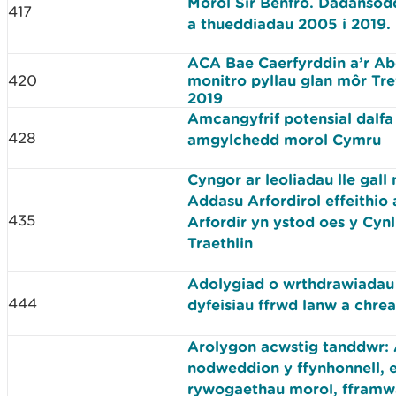
Morol Sir Benfro. Dadansod
417
a thueddiadau 2005 i 2019.
ACA Bae Caerfyrddin a’r A
420
monitro pyllau glan môr Tr
2019
Amcangyfrif potensial dalf
428
amgylchedd morol Cymru
Cyngor ar leoliadau lle gall
Addasu Arfordirol effeithio 
435
Arfordir yn ystod oes y Cynl
Traethlin
Adolygiad o wrthdrawiadau
444
dyfeisiau ffrwd lanw a chre
Arolygon acwstig tanddwr:
nodweddion y ffynhonnell, e
rywogaethau morol, fframw