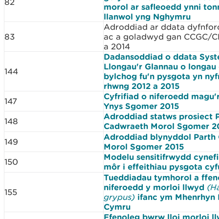
82
morol ar safleoedd ynni ton
llanwol yng Nghymru
Adroddiad ar ddata dyfnfor
83
ac a goladwyd gan CCGC/C
a 2014
Dadansoddiad o ddata Syst
Llongau'r Glannau o longau
144
bylchog fu'n pysgota yn ny
rhwng 2012 a 2015
Cyfrifiad o niferoedd magu'
147
Ynys Sgomer 2015
Adroddiad statws prosiect 
148
Cadwraeth Morol Sgomer 2
Adroddiad blynyddol Parth
149
Morol Sgomer 2015
Modelu sensitifrwydd cynef
150
môr i effeithiau pysgota cyf
Tueddiadau tymhorol a ffen
niferoedd y morloi llwyd
(H
155
grypus)
ifanc ym Mhenrhyn 
Cymru
Ffenoleg bwrw lloi morloi l