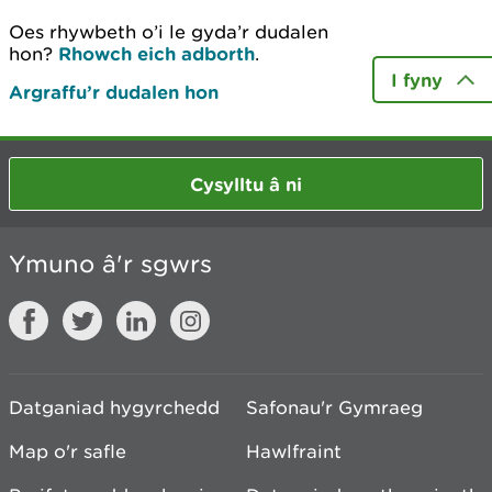
Oes rhywbeth o’i le gyda’r dudalen
hon?
Rhowch eich adborth
.
I fyny
Argraffu’r dudalen hon
Cysylltu â ni
Ymuno â'r sgwrs
Datganiad hygyrchedd
Safonau'r Gymraeg
Map o'r safle
Hawlfraint