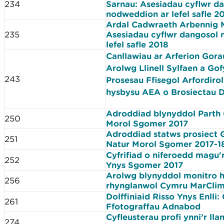
234
Sarnau: Asesiadau cyflwr d
nodweddion ar lefel safle 2
Ardal Cadwraeth Arbennig 
235
Asesiadau cyflwr dangosol
lefel safle 2018
Canllawiau ar Arferion Gora
Arolwg Llinell Sylfaen a Go
243
Prosesau Ffisegol Arfordirol
hysbysu AEA o Brosiectau 
Adroddiad blynyddol Parth
250
Morol Sgomer 2017
Adroddiad statws prosiect
251
Natur Morol Sgomer 2017-1
Cyfrifiad o niferoedd magu'
252
Ynys Sgomer 2017
Arolwg blynyddol monitro 
256
rhynglanwol Cymru MarClim
Dolffiniaid Risso Ynys Enlli:
261
Ffotograffau Adnabod
Cyfleusterau profi ynni’r ll
274