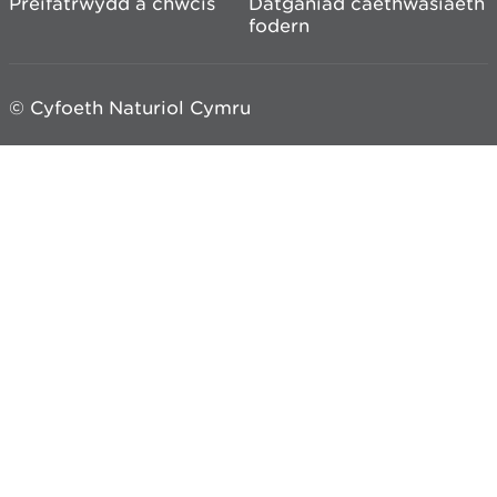
Preifatrwydd a chwcis
Datganiad caethwasiaeth
fodern
© Cyfoeth Naturiol Cymru