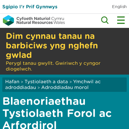
Sgipio I’r Prif Gynnwys
English
Dim cynnau tanau na
barbiciws yng nghefn
gwlad
Perygl tanau gwyllt. Gwiriwch y cyngor
diogelwch.
Hafan
Tystiolaeth a data
Ymchwil ac
>
>
adroddiadau
Adroddiadau morol
>
Blaenoriaethau
Tystiolaeth Forol ac
Arfordirol