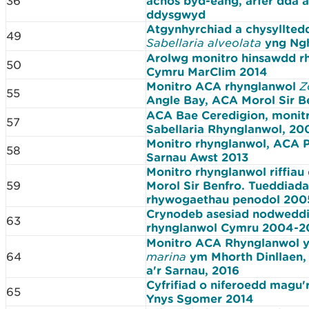
36
achos byd-eang, arfer dda a
ddysgwyd
Atgynhyrchiad a chysylltedd
49
Sabellaria alveolata
yng Ng
Arolwg monitro hinsawdd r
50
Cymru MarClim 2014
Monitro ACA rhynglanwol
Z
55
Angle Bay, ACA Morol Sir B
ACA Bae Ceredigion, monitr
57
Sabellaria Rhynglanwol, 20
Monitro rhynglanwol, ACA P
58
Sarnau Awst 2013
Monitro rhynglanwol riffiau
59
Morol Sir Benfro. Tueddiad
rhywogaethau penodol 200
Crynodeb asesiad nodwedd
63
rhynglanwol Cymru 2004-2
Monitro ACA Rhynglanwol 
64
marina
ym Mhorth Dinllaen,
a'r Sarnau, 2016
Cyfrifiad o niferoedd magu'
65
Ynys Sgomer 2014