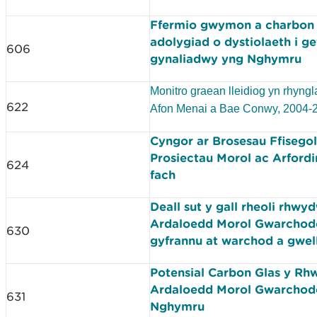
Ffermio gwymon a charbon 
adolygiad o dystiolaeth i g
606
gynaliadwy yng Nghymru
Monitro graean lleidiog yn rhyn
622
Afon Menai a Bae Conwy, 2004-
Cyngor ar Brosesau Ffisegol
Prosiectau Morol ac Arfordi
624
fach
Deall sut y gall rheoli rhwy
Ardaloedd Morol Gwarchod
630
gyfrannu at warchod a gwel
Potensial Carbon Glas y Rh
Ardaloedd Morol Gwarchod
631
Nghymru