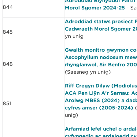
Adroddiad Blynyddol Parth
844
Morol Sgomer 2024-25
- Sa
Adroddiad statws prosiect 
Cadwraeth Morol Sgomer 2
845
yn unig
Gwaith monitro gwymon co
Ascophyllum nodosum me
848
rhynglanwol, Sir Benfro 20
(Saesneg yn unig)
Rîff Cregyn Dilyw (Modiolu
ACA Pen Llŷn A'r Sarnau: A
Arolwg MBES (2024) a dad
851
cyfres amser (2005-2024)
unig)
Arfarniad lefel uchel o arda
cyfyngedig ac ardaloedd cyf