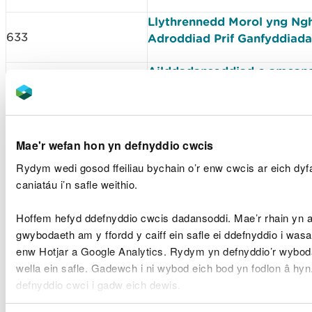
Llythrennedd Morol yng Ng
633
Adroddiad Prif Ganfyddiad
Ailddadansoddiad o amcang
hanesyddol o boblogaethau
635
Drycin
Hydrobates pelagicu
Ynys Sgogwm, Cymru
Mae'r wefan hon yn defnyddio cwcis
Toreithrwydd a Dosbarthiad
Rydym wedi gosod ffeiliau bychain o’r enw cwcis ar eich dy
Modelu ar gyfer Morfilod a
caniatáu i’n safle weithio.
646
yng Nghymru a'r Dyfroedd 
(Saesneg yn unig)
Hoffem hefyd ddefnyddio cwcis dadansoddi. Mae’r rhain yn 
gwybodaeth am y ffordd y caiff ein safle ei ddefnyddio i was
Lythrennedd Morol yng Ngh
652
enw Hotjar a Google Analytics. Rydym yn defnyddio’r wybod
Adroddiad Prif Ganfyddiad
wella ein safle. Gadewch i ni wybod eich bod yn fodlon â hy
Cyfrifiad o Forloi Llwyd sy’
defnyddio cwci i gadw eich dewis.
653
Sgomer 2022