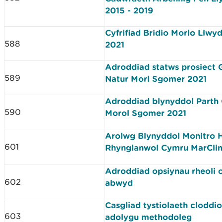
2015 - 2019
Cyfrifiad Bridio Morlo Llw
588
2021
Adroddiad statws prosiect
589
Natur Morl Sgomer 2021
Adroddiad blynyddol Parth
590
Morol Sgomer 2021
Arolwg Blynyddol Monitro 
601
Rhynglanwol Cymru MarCli
Adroddiad opsiynau rheoli 
602
abwyd
Casgliad tystiolaeth cloddi
603
adolygu methodoleg