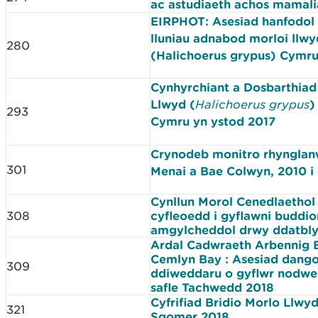
ac astudiaeth achos mamali
EIRPHOT: Asesiad hanfodol 
lluniau adnabod morloi llwy
280
(Halichoerus grypus) Cymr
Cynhyrchiant a Dosbarthiad 
Llwyd (
Halichoerus grypus
)
293
Cymru yn ystod 2017
Crynodeb monitro rhyngla
301
Menai a Bae Colwyn, 2010 i
Cynllun Morol Cenedlaethol
308
cyfleoedd i gyflawni buddio
amgylcheddol drwy ddatbly
Ardal Cadwraeth Arbennig 
Cemlyn Bay : Asesiad dango
309
ddiweddaru o gyflwr nodwed
safle Tachwedd 2018
Cyfrifiad Bridio Morlo Llwy
321
Sgomer 2018