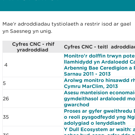
Mae’r adroddiadau tystiolaeth a restrir isod ar gael
yn Saesneg yn unig.
Cyfres CNC - rhif
Cyfres CNC - teitl adroddia
yradroddiad
Monitro'r dolffin trwyn potel
llamhidydd yn Ardaloedd C
4
Arbennig Bae Ceredigion a P
Sarnau 2011 - 2013
Arolwg monitro hinsawdd r
5
Cymru MarClim, 2013
Asesu manteision economai
26
gymdeithasol ardaloedd mor
gwarchod
Proses ar gyfer gweithredu
35
o reoli pysgodfeydd yng N
adolygiad o lenyddiaeth
Y Dull Ecosystem ar waith: 