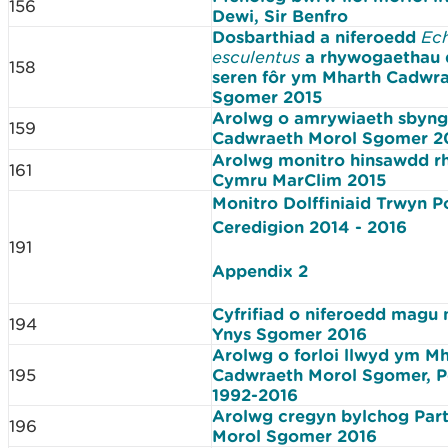
156
Dewi, Sir Benfro
Dosbarthiad a niferoedd
Ec
esculentus
a rhywogaethau d
158
seren fôr ym Mharth Cadwr
Sgomer 2015
Arolwg o amrywiaeth sbyn
159
Cadwraeth Morol Sgomer 
Arolwg monitro hinsawdd r
161
Cymru MarClim 2015
Monitro Dolffiniaid Trwyn 
Ceredigion 2014 - 2016
191
Appendix 2
Cyfrifiad o niferoedd magu 
194
Ynys Sgomer 2016
Arolwg o forloi llwyd ym M
195
Cadwraeth Morol Sgomer, P
1992-2016
Arolwg cregyn bylchog Par
196
Morol Sgomer 2016