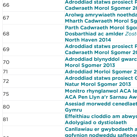
Adroddiad statws prosiect 
66
Cadwraeth Morol Sgomer 2
Arolwg amrywiaeth noethda
67
Mharth Cadwraeth Morol S
Parth Cadwraeth Morol Sgo
68
Dosbarthiad ac amlder
Zost
North Haven 2014
Adroddiad statws prosiect 
69
Cadwraeth Morol Sgomer 2
Adroddiad blynyddol gwarc
70
Morol Sgomer 2013
71
Adroddiad Morloi Sgomer 
Adroddiad statws prosiect
72
Natur Morol Sgomer 2013
Monitro rhynglanwol ACA l
75
ACA Pen Llyn a'r Sarnau Aw
Asesiad morwedd cenedlaeth
80
Gymru
Effeithiau cloddio am abwyd
81
Adolygiad o dystiolaeth
Canllawiau er gwybodaeth a
gofynion nodweddu safleoe