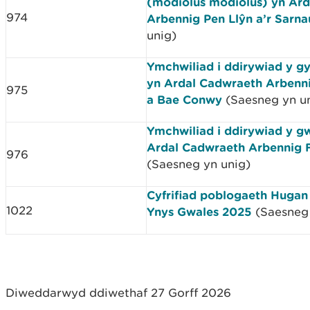
(modiolus modiolus) yn Ar
974
Arbennig Pen Llŷn a’r Sarna
unig)
Ymchwiliad i ddirywiad y 
yn Ardal Cadwraeth Arbenn
975
a Bae Conwy
(Saesneg yn u
Ymchwiliad i ddirywiad y g
Ardal Cadwraeth Arbennig F
976
(Saesneg yn unig)
Cyfrifiad poblogaeth Hugan
1022
Ynys Gwales 2025
(Saesneg 
Diweddarwyd ddiwethaf 27 Gorff 2026