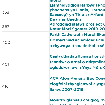
morol
Llamhidyddion Harbwr (Ph
phocoena yn Lladin, Harbou
358
Saesneg) yn Tirio ar Arfordi
Deyrnas Unedig
Adroddiad statws prosiect
397
Natur Morl Sgomer 2019-20
Parth Cadwraeth Morol Sko
Dosbarthiad ac amlder Echi
400
a rhywogaethau dethol o sê
Canfyddiadau lluniau llonyd
tanddwr o ardal o ddrymlin
401
ogledd-orllewin Ynys Môn, 
ACA Afon Menai a Bae Conw
clogfeini rhynglanwol a ysg
416
llanw, 2007-2019
Monitro glannau creigiog r