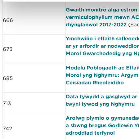
Gwaith monitro alga estro
vermiculophyllum mewn A
666
rhynglanwol 2017-2022
(Sae
Ymchwilio i effaith safleoed
ar yr arfordir ar nodweddi
673
Morol Gwarchodedig yng N
Modelu Poblogaeth ac Effai
Morol yng Nghymru: Argymhe
685
Ceisiadau Rheoleiddio
Data tywydd a gasglwyd ar 
713
twyni tywod yng Nghymru
Arolwg plymio o gymuneda
a sbwng bregus Gorllewin Y
742
adroddiad terfynol