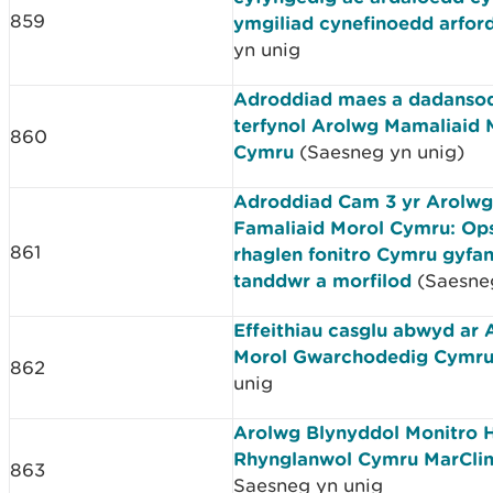
859
ymgiliad cynefinoedd arford
yn unig
Adroddiad maes a dadanso
terfynol Arolwg Mamaliaid 
860
Cymru
(Saesneg yn unig)
Adroddiad Cam 3 yr Arolwg
Famaliaid Morol Cymru: Ops
861
rhaglen fonitro Cymru gyfan
tanddwr a morfilod
(Saesneg
Effeithiau casglu abwyd ar
Morol Gwarchodedig Cymr
862
unig
Arolwg Blynyddol Monitro 
Rhynglanwol Cymru MarCli
863
Saesneg yn unig