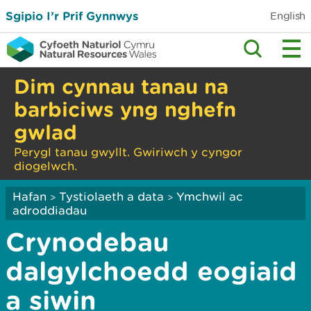
Sgipio I’r Prif Gynnwys
English
Dim cynnau tanau na
barbiciws yng nghefn
gwlad
Perygl tanau gwyllt. Gwiriwch y cyngor
diogelwch.
Hafan
Tystiolaeth a data
Ymchwil ac
>
>
adroddiadau
Crynodebau
dalgylchoedd eogiaid
a siwin