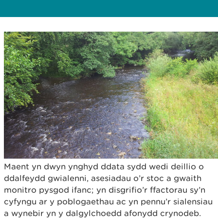
Maent yn dwyn ynghyd ddata sydd wedi deillio o
ddalfeydd gwialenni, asesiadau o’r stoc a gwaith
monitro pysgod ifanc; yn disgrifio’r ffactorau sy’n
cyfyngu ar y poblogaethau ac yn pennu’r sialensiau
a wynebir yn y dalgylchoedd afonydd crynodeb.