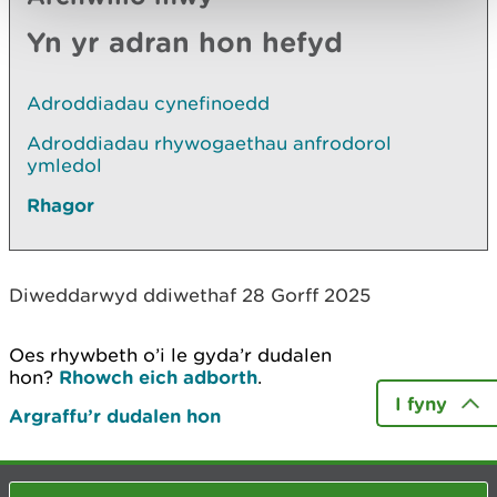
Yn yr adran hon hefyd
Adroddiadau cynefinoedd
Adroddiadau rhywogaethau anfrodorol
ymledol
Rhagor
Diweddarwyd ddiwethaf 28 Gorff 2025
Oes rhywbeth o’i le gyda’r dudalen
hon?
Rhowch eich adborth
.
I fyny
Argraffu’r dudalen hon