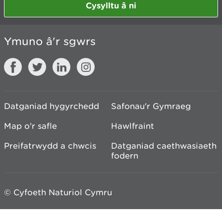
Cysylltu â ni
Ymuno â'r sgwrs
Datganiad hygyrchedd
Safonau'r Gymraeg
Map o'r safle
Hawlfraint
Preifatrwydd a chwcis
Datganiad caethwasiaeth
fodern
© Cyfoeth Naturiol Cymru