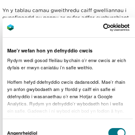
Yn y tablau camau gweithredu caiff gwelliannau i
gynefinoedd eu pennu ar gyfer adfer cynhyrchiant
poblogaethau eogiaid a siwin. Mae’r tablau hyn yn
cynnwys prosiectau ar y cyd lle y bydd gwaith yn
cael ei wneud gan ein partneriaid, nid gan Cyfoeth
Naturiol Cymru (CNC) yn unig.
Mae'r wefan hon yn defnyddio cwcis
Adnabod eich afonydd
Rydym wedi gosod ffeiliau bychain o’r enw cwcis ar eich
dyfais er mwyn caniatáu i’n safle weithio.
crynodebau dalgylchoedd
Hoffem hefyd ddefnyddio cwcis dadansoddi. Mae’r rhain
Crynodebau
yn anfon gwybodaeth am y ffordd y caiff ein safle ei
dalgylchoedd
ddefnyddio i wasanaethau o’r enw Hotjar a Google
Blwyddyn
Blwyddyn
Blwyddyn
(Saesneg yn
Analytics. Rydym yn defnyddio’r wybodaeth hon i wella
unig)
ein safle. Gadewch i ni wybod eich bod yn fodlon â hyn.
Aeron
N/A
2022
2024
Byddwn yn defnyddio cwci i gadw eich dewis.
Clwyd
N/A
2022
2024
Conwy
N/A
2022
2024
Dewis
Dee
N/A
2022
2024
Gellir
darllen mwy am ein cwcis
cyn i chi ddewis.
Angenrheidiol
Caniatâd