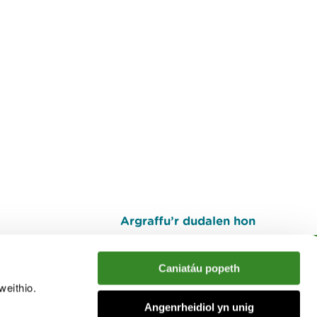
Argraffu’r dudalen hon
I fyny
Caniatáu popeth
weithio.
muno â'r sgwrs
Angenrheidiol yn unig