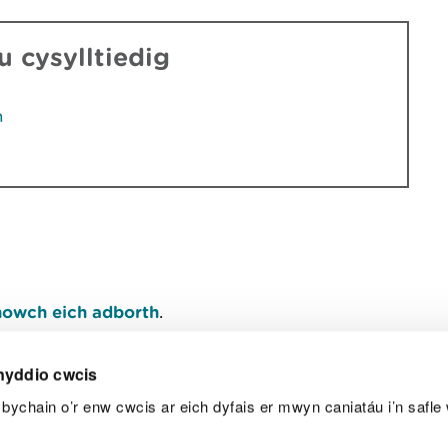
 cysylltiedig
h
owch eich adborth
.
nyddio cwcis
bychain o’r enw cwcis ar eich dyfais er mwyn caniatáu i’n safle 
Y