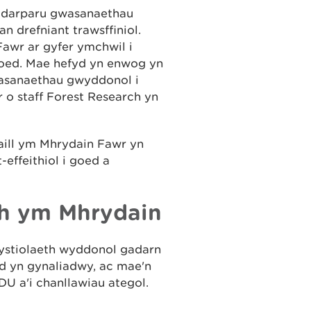
ddarparu gwasanaethau
n drefniant trawsffiniol.
Fawr ar gyfer ymchwil i
ed. Mae hefyd yn enwog yn
wasanaethau gwyddonol i
 o staff Forest Research yn
ill ym Mhrydain Fawr yn
effeithiol i goed a
h ym Mhrydain
ystiolaeth wyddonol gadarn
d yn gynaliadwy, ac mae'n
U a'i chanllawiau ategol.