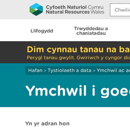
Search:
Trwyddedau a
Llifogydd
chaniatadau
Dim cynnau tanau na ba
Perygl tanau gwyllt. Gwiriwch y cyngor di
Hafan
Tystiolaeth a data
Ymchwil ac a
>
>
Ymchwil i go
Yn yr adran hon