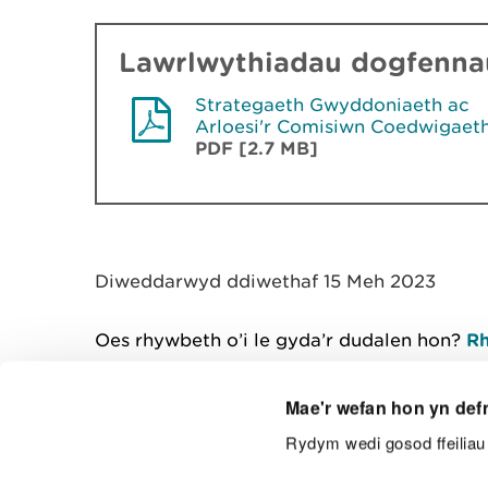
Lawrlwythiadau dogfennau
Strategaeth Gwyddoniaeth ac
Arloesi'r Comisiwn Coedwigaet
PDF [2.7 MB]
Diweddarwyd ddiwethaf 15 Meh 2023
Oes rhywbeth o’i le gyda’r dudalen hon?
Rh
Mae'r wefan hon yn def
Rydym wedi gosod ffeiliau 
Cysylltu â ni