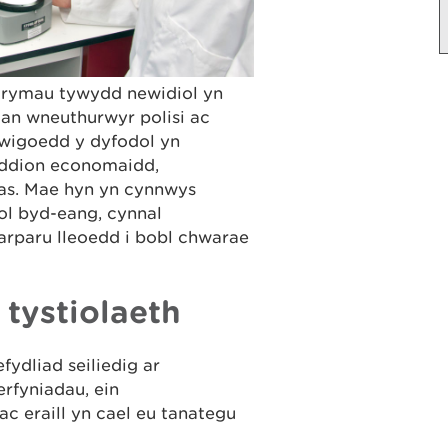
trymau tywydd newidiol yn
an wneuthurwyr polisi ac
wigoedd y dyfodol yn
uddion economaidd,
as. Mae hyn yn cynnwys
ol byd-eang, cynnal
arparu lleoedd i bobl chwarae
 tystiolaeth
fydliad seiliedig ar
erfyniadau, ein
ac eraill yn cael eu tanategu