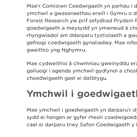
Mae'r Comisiwn Coedwigaeth yn parhau i 
ymchwil a gwasanaethau eraill i Gymru o da
Forest Research yw prif sefydliad Prydain 
goedwigaeth a meysydd yn ymwneud â cho
rhyngwladol am ddarparu tystiolaeth a g
gefnogi coedwigaeth gynaliadwy. Mae nifer
gweithio yng Nghymru.
Mae cydweithio â chwmnïau gweinyddu era
galluogi i agenda ymchwil gydlynol a chost-
choedwigaeth gael ei datblygu.
Ymchwil i goedwigaet
Mae ymchwil i goedwigaeth yn darparu'r d
sydd ei hangen ar gyfer rheoli coedwigoed
cael ei darparu trwy Safon Coedwigaeth y D