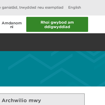
le ganiatâd, trwydded neu esemptiad
English
Rhoi gwybod am
Amdanom
ni
ddigwyddiad
Archwilio mwy