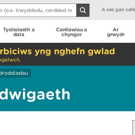
A oes gan saf
Tystiolaeth a
Canllawiau a
Ar
data
chyngor
grwydr
rbiciws yng nghefn gwlad
ogelwch.
droddiadau
edwigaeth