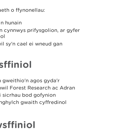
eth o ffynonellau:
in hunain
n cynnwys prifysgolion, ar gyfer
ol
l sy'n cael ei wneud gan
ffiniol
n gweithio'n agos gyda'r
wil Forest Research ac Adran
 sicrhau bod gofynion
nghylch gwaith cyffredinol
ffiniol