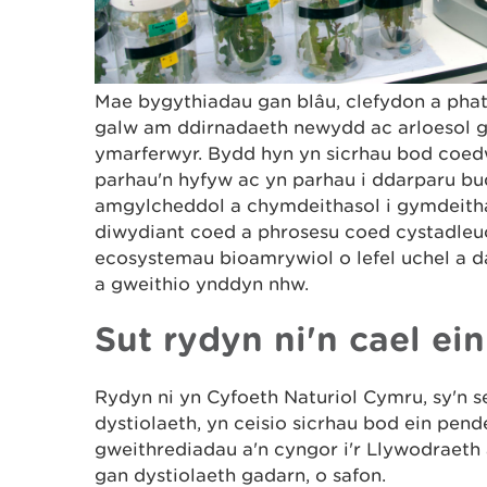
Mae bygythiadau gan blâu, clefydon a pha
galw am ddirnadaeth newydd ac arloesol g
ymarferwyr. Bydd hyn yn sicrhau bod coed
parhau'n hyfyw ac yn parhau i ddarparu b
amgylcheddol a chymdeithasol i gymdeith
diwydiant coed a phrosesu coed cystadleu
ecosystemau bioamrywiol o lefel uchel a d
a gweithio ynddyn nhw.
Sut rydyn ni'n cael ein
Rydyn ni yn Cyfoeth Naturiol Cymru, sy'n se
dystiolaeth, yn ceisio sicrhau bod ein pend
gweithrediadau a'n cyngor i'r Llywodraeth 
gan dystiolaeth gadarn, o safon.