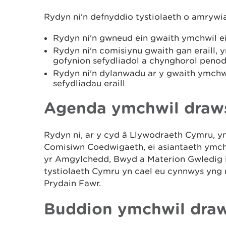
Rydyn ni'n defnyddio tystiolaeth o amrywia
Rydyn ni'n gwneud ein gwaith ymchwil e
Rydyn ni'n comisiynu gwaith gan eraill, y
gofynion sefydliadol a chynghorol penod
Rydyn ni'n dylanwadu ar y gwaith ymchwi
sefydliadau eraill
Agenda ymchwil draws
Rydyn ni, ar y cyd â Llywodraeth Cymru, y
Comisiwn Coedwigaeth, ei asiantaeth ymch
yr Amgylchedd, Bwyd a Materion Gwledig i
tystiolaeth Cymru yn cael eu cynnwys yng 
Prydain Fawr.
Buddion ymchwil draws