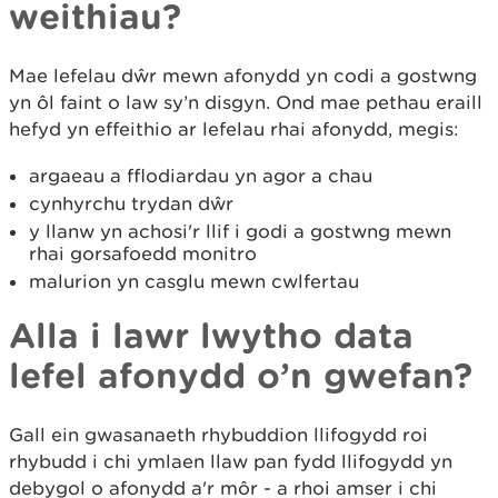
weithiau?
Mae lefelau dŵr mewn afonydd yn codi a gostwng
yn ôl faint o law sy’n disgyn. Ond mae pethau eraill
hefyd yn effeithio ar lefelau rhai afonydd, megis:
argaeau a fflodiardau yn agor a chau
cynhyrchu trydan dŵr
y llanw yn achosi'r llif i godi a gostwng mewn
rhai gorsafoedd monitro
malurion yn casglu mewn cwlfertau
Alla i lawr lwytho data
lefel afonydd o’n gwefan?
Gall ein gwasanaeth rhybuddion llifogydd roi
rhybudd i chi ymlaen llaw pan fydd llifogydd yn
debygol o afonydd a'r môr - a rhoi amser i chi