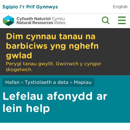
Sgipio I’r Prif Gynnwys
English
Dim cynnau tanau na
barbiciws yng nghefn
gwlad
Perygl tanau gwyllt. Gwiriwch y cyngor
diogelwch.
Hafan
Tystiolaeth a data
Mapiau
>
>
Lefelau afonydd ar
lein help