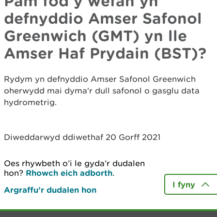
Pam fod y wefan yn
defnyddio Amser Safonol
Greenwich (GMT) yn lle
Amser Haf Prydain (BST)?
Rydym yn defnyddio Amser Safonol Greenwich
oherwydd mai dyma'r dull safonol o gasglu data
hydrometrig.
Diweddarwyd ddiwethaf 20 Gorff 2021
Oes rhywbeth o’i le gyda’r dudalen
hon?
Rhowch eich adborth
.
I fyny
Argraffu’r dudalen hon