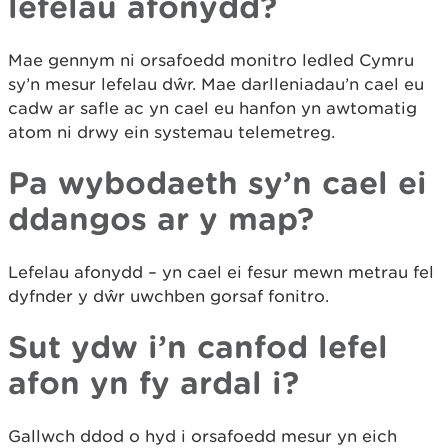
lefelau afonydd?
Mae gennym ni orsafoedd monitro ledled Cymru
sy’n mesur lefelau dŵr. Mae darlleniadau’n cael eu
cadw ar safle ac yn cael eu hanfon yn awtomatig
atom ni drwy ein systemau telemetreg.
Pa wybodaeth sy’n cael ei
ddangos ar y map?
Lefelau afonydd – yn cael ei fesur mewn metrau fel
dyfnder y dŵr uwchben gorsaf fonitro.
Sut ydw i’n canfod lefel
afon yn fy ardal i?
Gallwch ddod o hyd i orsafoedd mesur yn eich