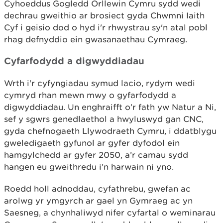
Cyhoeddus Gogledd Orllewin Cymru sydd wedi
dechrau gweithio ar brosiect gyda Chwmni Iaith
Cyf i geisio dod o hyd i'r rhwystrau sy'n atal pobl
rhag defnyddio ein gwasanaethau Cymraeg.
Cyfarfodydd a digwyddiadau
Wrth i'r cyfyngiadau symud lacio, rydym wedi
cymryd rhan mewn mwy o gyfarfodydd a
digwyddiadau. Un enghraifft o’r fath yw Natur a Ni,
sef y sgwrs genedlaethol a hwyluswyd gan CNC,
gyda chefnogaeth Llywodraeth Cymru, i ddatblygu
gweledigaeth gyfunol ar gyfer dyfodol ein
hamgylchedd ar gyfer 2050, a’r camau sydd
hangen eu gweithredu i'n harwain ni yno.
Roedd holl adnoddau, cyfathrebu, gwefan ac
arolwg yr ymgyrch ar gael yn Gymraeg ac yn
Saesneg, a chynhaliwyd nifer cyfartal o weminarau