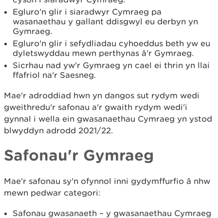
Egluro'n glir i siaradwyr Cymraeg pa
wasanaethau y gallant ddisgwyl eu derbyn yn
Gymraeg.
Egluro'n glir i sefydliadau cyhoeddus beth yw eu
dyletswyddau mewn perthynas â'r Gymraeg.
Sicrhau nad yw'r Gymraeg yn cael ei thrin yn llai
ffafriol na'r Saesneg.
Mae'r adroddiad hwn yn dangos sut rydym wedi
gweithredu'r safonau a'r gwaith rydym wedi'i
gynnal i wella ein gwasanaethau Cymraeg yn ystod
blwyddyn adrodd 2021/22.
Safonau'r Gymraeg
Mae'r safonau sy'n ofynnol inni gydymffurfio â nhw
mewn pedwar categori:
Safonau gwasanaeth – y gwasanaethau Cymraeg