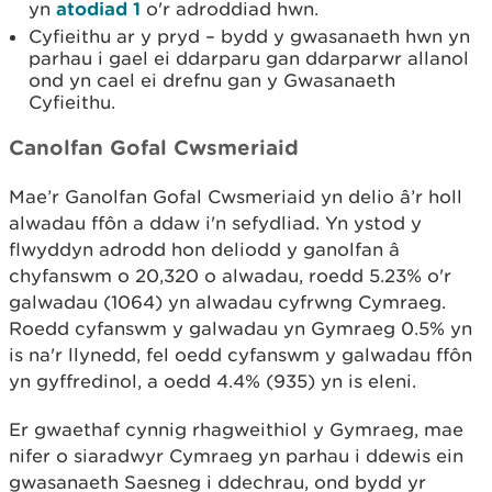
yn
atodiad 1
o'r adroddiad hwn.
Cyfieithu ar y pryd – bydd y gwasanaeth hwn yn
parhau i gael ei ddarparu gan ddarparwr allanol
ond yn cael ei drefnu gan y Gwasanaeth
Cyfieithu.
Canolfan Gofal Cwsmeriaid
Mae’r Ganolfan Gofal Cwsmeriaid yn delio â’r holl
alwadau ffôn a ddaw i'n sefydliad. Yn ystod y
flwyddyn adrodd hon deliodd y ganolfan â
chyfanswm o 20,320 o alwadau, roedd 5.23% o'r
galwadau (1064) yn alwadau cyfrwng Cymraeg.
Roedd cyfanswm y galwadau yn Gymraeg 0.5% yn
is na'r llynedd, fel oedd cyfanswm y galwadau ffôn
yn gyffredinol, a oedd 4.4% (935) yn is eleni.
Er gwaethaf cynnig rhagweithiol y Gymraeg, mae
nifer o siaradwyr Cymraeg yn parhau i ddewis ein
gwasanaeth Saesneg i ddechrau, ond bydd yr