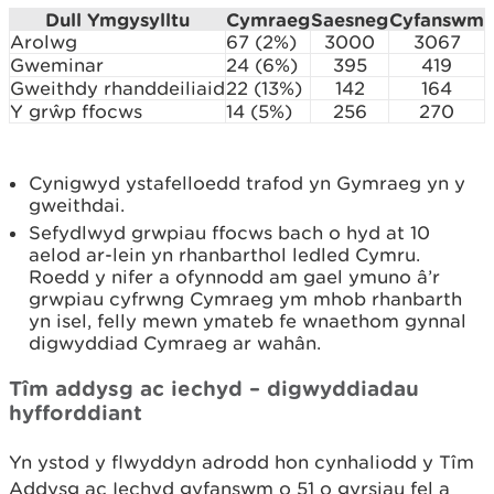
Dull Ymgysylltu
Cymraeg
Saesneg
Cyfanswm
Arolwg
67 (2%)
3000
3067
Gweminar
24 (6%)
395
419
Gweithdy rhanddeiliaid
22 (13%)
142
164
Y grŵp ffocws
14 (5%)
256
270
Cynigwyd ystafelloedd trafod yn Gymraeg yn y
gweithdai.
Sefydlwyd grwpiau ffocws bach o hyd at 10
aelod ar-lein yn rhanbarthol ledled Cymru.
Roedd y nifer a ofynnodd am gael ymuno â’r
grwpiau cyfrwng Cymraeg ym mhob rhanbarth
yn isel, felly mewn ymateb fe wnaethom gynnal
digwyddiad Cymraeg ar wahân.
Tîm addysg ac iechyd – digwyddiadau
hyfforddiant
Yn ystod y flwyddyn adrodd hon cynhaliodd y Tîm
Addysg ac Iechyd gyfanswm o 51 o gyrsiau fel a