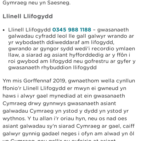
Gymraeg neu yn Saesneg.
Llinell Llifogydd
Llinell Llifogydd
0345 988 1188
– gwasanaeth
galwadau cyfradd leol lle gall galwyr wrando ar
yr wybodaeth ddiweddaraf am lifogydd,
gwrando ar gyngor sydd wedi'i recordio ymlaen
llaw, a siarad ag asiant hyfforddedig ar y ffôn i
roi gwybod am lifogydd neu gofrestru ar gyfer y
gwasanaeth rhybuddion llifogydd
Ym mis Gorffennaf 2019, gwnaethom wella cynllun
ffonio’r Llinell Llifogydd er mwyn ei gwneud yn
haws i alwyr gael mynediad at ein gwasanaeth
Cymraeg drwy gynnwys gwasanaeth asiant
galwadau Cymraeg yn ystod y dydd yn ystod yr
wythnos. Y tu allan i'r oriau hyn, neu os nad oes
asiant galwadau sy'n siarad Cymraeg ar gael, caiff
galwyr gynnig gadael neges i ofyn am alwad yn ôl