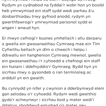
Rydym yn cydnabod na fyddai’r wobr hon yn bosibl
heb ymrwymiad ein staff sydd wedi parhau â’u
dosbarthiadau trwy gyfnod anodd, rydym yn
gwerthfawrogi’r ymrwymiad personol sydd ei
angen i wneud hyn.
Er mwyn cefnogi’r busnes ymhellach i allu darparu
a gwella ein gwasanaethau Cymraeg mae ein Tîm
Cyfieithu bellach yn dîm o chwech i helpu i
ddiwallu ein hanghenion Cymraeg mewnol, gwella
ein gwasanaethau i’r cyhoedd a chefnogi ein staff
ein hunain i ddefnyddio’r Gymraeg. Bydd hyn yn
sicrhau mwy o gysondeb o ran terminoleg ac
arddull yn ein gwaith.
Bu cynnydd yn nifer y cwynion a dderbyniwyd eleni
gan aelodau o’r cyhoedd. Rydym wedi gweithio
gyda’r achwynwyr i sicrhau bod y mater wedi'i
ddatrys, rhoddwyd eglurhad o'r mater, neu