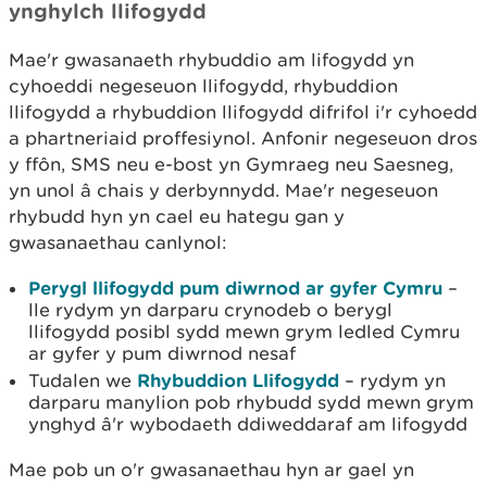
ynghylch llifogydd
Mae'r gwasanaeth rhybuddio am lifogydd yn
cyhoeddi negeseuon llifogydd, rhybuddion
llifogydd a rhybuddion llifogydd difrifol i'r cyhoedd
a phartneriaid proffesiynol. Anfonir negeseuon dros
y ffôn, SMS neu e-bost yn Gymraeg neu Saesneg,
yn unol â chais y derbynnydd. Mae'r negeseuon
rhybudd hyn yn cael eu hategu gan y
gwasanaethau canlynol:
Perygl llifogydd pum diwrnod ar gyfer Cymru
–
lle rydym yn darparu crynodeb o berygl
llifogydd posibl sydd mewn grym ledled Cymru
ar gyfer y pum diwrnod nesaf
Tudalen we
Rhybuddion Llifogydd
– rydym yn
darparu manylion pob rhybudd sydd mewn grym
ynghyd â'r wybodaeth ddiweddaraf am lifogydd
Mae pob un o'r gwasanaethau hyn ar gael yn