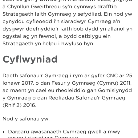
â Chynllun Gweithredu sy'n cynnwys drafftio
Strategaeth Iaith Gymraeg y sefydliad. Ein nod yw
cynyddu cyfleoedd i’n siaradwyr Cymraeg a’n
dysgwyr ddefnyddio’r iaith bob dydd yn allanol yn
ogystal ag yn fewnol, a bydd datblygu ein
Strategaeth yn helpu i hwyluso hyn.
Cyflwyniad
Daeth safonau’r Gymraeg i rym ar gyfer CNC ar 25
Ionawr 2017, o dan Fesur y Gymraeg (Cymru) 2011,
ac maent yn cael eu rheoleiddio gan Gomisiynydd
y Gymraeg o dan Reoliadau Safonau'r Gymraeg
(Rhif 2) 2016.
Nod y safonau yw:
Darparu gwasanaeth Cymraeg gwell a mwy
cyson i siaradwyr Cymraeg.