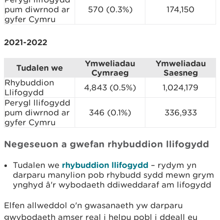
pum diwrnod ar
570 (0.3%)
174,150
gyfer Cymru
2021-2022
Ymweliadau
Ymweliadau
Tudalen we
Cymraeg
Saesneg
Rhybuddion
4,843 (0.5%)
1,024,179
Llifogydd
Perygl llifogydd
pum diwrnod ar
346 (0.1%)
336,933
gyfer Cymru
Negeseuon a gwefan rhybuddion llifogydd
Tudalen we
rhybuddion llifogydd
– rydym yn
darparu manylion pob rhybudd sydd mewn grym
ynghyd â'r wybodaeth ddiweddaraf am lifogydd
Elfen allweddol o'n gwasanaeth yw darparu
gwybodaeth amser real i helpu pobl i ddeall eu