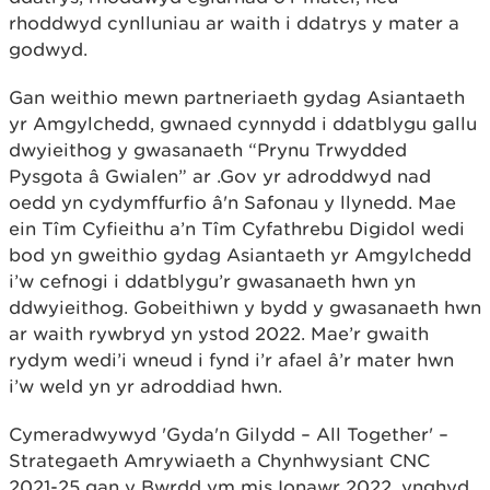
rhoddwyd cynlluniau ar waith i ddatrys y mater a
godwyd.
Gan weithio mewn partneriaeth gydag Asiantaeth
yr Amgylchedd, gwnaed cynnydd i ddatblygu gallu
dwyieithog y gwasanaeth “Prynu Trwydded
Pysgota â Gwialen” ar .Gov yr adroddwyd nad
oedd yn cydymffurfio â'n Safonau y llynedd. Mae
ein Tîm Cyfieithu a’n Tîm Cyfathrebu Digidol wedi
bod yn gweithio gydag Asiantaeth yr Amgylchedd
i’w cefnogi i ddatblygu’r gwasanaeth hwn yn
ddwyieithog. Gobeithiwn y bydd y gwasanaeth hwn
ar waith rywbryd yn ystod 2022. Mae’r gwaith
rydym wedi’i wneud i fynd i’r afael â’r mater hwn
i’w weld yn yr adroddiad hwn.
Cymeradwywyd 'Gyda'n Gilydd – All Together' –
Strategaeth Amrywiaeth a Chynhwysiant CNC
2021-25 gan y Bwrdd ym mis Ionawr 2022, ynghyd