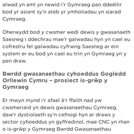
alwad yn aml yn newid i'r Gymraeg pan ddeëllir
bod yr asiant sy’n ateb yr ymholiadau yn siarad
Cymraeg.
Oherwydd bod y cwsmer wedi dewis y gwasanaeth
Saesneg i ddechrau mae'r galwadau hyn yn cael eu
cofrestru fel galwadau cyfrwng Saesneg ar ein
system er eu bod yn cael eu trin yn Gymraeg yn y
pen draw.
Bwrdd gwasanaethau cyhoeddus Gogledd
Orllewin Cymru – prosiect is-grŵp y
Gymraeg
Er mwyn mynd i’r afael â’r ffaith nad yw
cwsmeriaid yn dewis gwasanaethau Cymraeg,
daw'r dystiolaeth sy’n cefnogi hyn ar draws y
sector cyhoeddus yn gyffredinol, mae CNC yn rhan
o is-grŵp y Gymraeg Bwrdd Gwasanaethau