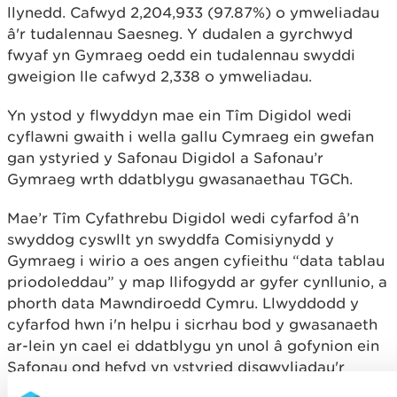
llynedd. Cafwyd 2,204,933 (97.87%) o ymweliadau
â'r tudalennau Saesneg. Y dudalen a gyrchwyd
fwyaf yn Gymraeg oedd ein tudalennau swyddi
gweigion lle cafwyd 2,338 o ymweliadau.
Yn ystod y flwyddyn mae ein Tîm Digidol wedi
cyflawni gwaith i wella gallu Cymraeg ein gwefan
gan ystyried y Safonau Digidol a Safonau’r
Gymraeg wrth ddatblygu gwasanaethau TGCh.
Mae’r Tîm Cyfathrebu Digidol wedi cyfarfod â’n
swyddog cyswllt yn swyddfa Comisiynydd y
Gymraeg i wirio a oes angen cyfieithu “data tablau
priodoleddau” y map llifogydd ar gyfer cynllunio, a
phorth data Mawndiroedd Cymru. Llwyddodd y
cyfarfod hwn i'n helpu i sicrhau bod y gwasanaeth
ar-lein yn cael ei ddatblygu yn unol â gofynion ein
Safonau ond hefyd yn ystyried disgwyliadau'r
rheini sy'n defnyddio'r gwasanaeth a'r cyfyngiadau