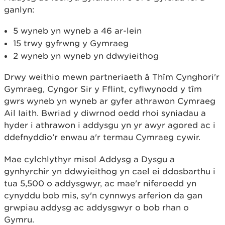
ganlyn:
5 wyneb yn wyneb a 46 ar-lein
15 trwy gyfrwng y Gymraeg
2 wyneb yn wyneb yn ddwyieithog
Drwy weithio mewn partneriaeth â Thîm Cynghori'r
Gymraeg, Cyngor Sir y Fflint, cyflwynodd y tîm
gwrs wyneb yn wyneb ar gyfer athrawon Cymraeg
Ail Iaith. Bwriad y diwrnod oedd rhoi syniadau a
hyder i athrawon i addysgu yn yr awyr agored ac i
ddefnyddio’r enwau a'r termau Cymraeg cywir.
Mae cylchlythyr misol Addysg a Dysgu a
gynhyrchir yn ddwyieithog yn cael ei ddosbarthu i
tua 5,500 o addysgwyr, ac mae'r niferoedd yn
cynyddu bob mis, sy'n cynnwys arferion da gan
grwpiau addysg ac addysgwyr o bob rhan o
Gymru.