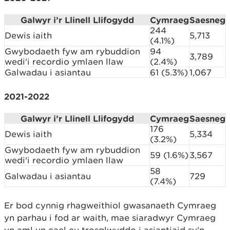
Galwyr i’r Llinell Llifogydd
Cymraeg
Saesneg
244
Dewis iaith
5,713
(4.1%)
Gwybodaeth fyw am rybuddion
94
3,789
wedi'i recordio ymlaen llaw
(2.4%)
Galwadau i asiantau
61 (5.3%)
1,067
2021-2022
Galwyr i’r Llinell Llifogydd
Cymraeg
Saesneg
176
Dewis iaith
5,334
(3.2%)
Gwybodaeth fyw am rybuddion
59 (1.6%)
3,567
wedi'i recordio ymlaen llaw
58
Galwadau i asiantau
729
(7.4%)
Er bod cynnig rhagweithiol gwasanaeth Cymraeg
yn parhau i fod ar waith, mae siaradwyr Cymraeg