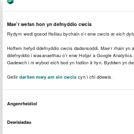
o ran gallu diwygio rhywfaint o wybodaeth
dechnegol.
Mae'r wefan hon yn defnyddio cwcis
Gellir dod o hyd i ragor o wybodaeth am y gwaith
y mae’r Tîm wedi’i wneud i wella gallu dwyieithog y
Rydym wedi gosod ffeiliau bychain o’r enw cwcis ar eich dyfa
wefan a’r gwasanaethau sydd ar gael ynddo yn
atodiad 2
yr adroddiad hwn.
Hoffem hefyd ddefnyddio cwcis dadansoddi. Mae’r rhain yn an
ddefnyddio i wasanaethau o’r enw Hotjar a Google Analytics.
Geiriadur rhywogaethau morol
Gadewch i ni wybod eich bod yn fodlon â hyn. Byddwn yn de
Mae ein Tîm Datganiad Ardal Forol wedi gweithio
Gellir
darllen mwy am ein cwcis
cyn i chi ddewis.
gyda Phrifysgol Bangor i ddatblygu “Geiriadur
Rhywogaethau Morol Cymru”. Rhestr o enwau
rhywogaethau yn yr amgylchedd morol yw hon,
Dewis
sy'n cynnwys eu henwau cyffredin yn Saesneg, yn
Angenrheidiol
Caniatâd
Gymraeg, a'u henwau gwyddonol. Mae wedi'i
chyhoeddi ar
Termau Cymru
.
Dewisiadau
Mae cyhoeddi'r geiriadur hwn yn gyhoeddus yn