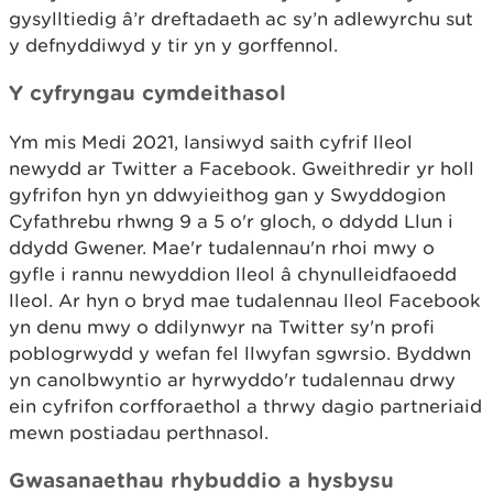
gysylltiedig â’r dreftadaeth ac sy’n adlewyrchu sut
y defnyddiwyd y tir yn y gorffennol.
Y cyfryngau cymdeithasol
Ym mis Medi 2021, lansiwyd saith cyfrif lleol
newydd ar Twitter a Facebook. Gweithredir yr holl
gyfrifon hyn yn ddwyieithog gan y Swyddogion
Cyfathrebu rhwng 9 a 5 o'r gloch, o ddydd Llun i
ddydd Gwener. Mae'r tudalennau'n rhoi mwy o
gyfle i rannu newyddion lleol â chynulleidfaoedd
lleol. Ar hyn o bryd mae tudalennau lleol Facebook
yn denu mwy o ddilynwyr na Twitter sy'n profi
poblogrwydd y wefan fel llwyfan sgwrsio. Byddwn
yn canolbwyntio ar hyrwyddo'r tudalennau drwy
ein cyfrifon corfforaethol a thrwy dagio partneriaid
mewn postiadau perthnasol.
Gwasanaethau rhybuddio a hysbysu