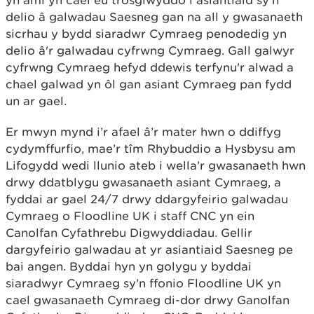
yn aml yn cael eu trosglwyddo i asiantiaid sy'n
delio â galwadau Saesneg gan na all y gwasanaeth
sicrhau y bydd siaradwr Cymraeg penodedig yn
delio â'r galwadau cyfrwng Cymraeg. Gall galwyr
cyfrwng Cymraeg hefyd ddewis terfynu'r alwad a
chael galwad yn ôl gan asiant Cymraeg pan fydd
un ar gael.
Er mwyn mynd i’r afael â’r mater hwn o ddiffyg
cydymffurfio, mae’r tîm Rhybuddio a Hysbysu am
Lifogydd wedi llunio ateb i wella’r gwasanaeth hwn
drwy ddatblygu gwasanaeth asiant Cymraeg, a
fyddai ar gael 24/7 drwy ddargyfeirio galwadau
Cymraeg o Floodline UK i staff CNC yn ein
Canolfan Cyfathrebu Digwyddiadau. Gellir
dargyfeirio galwadau at yr asiantiaid Saesneg pe
bai angen. Byddai hyn yn golygu y byddai
siaradwyr Cymraeg sy’n ffonio Floodline UK yn
cael gwasanaeth Cymraeg di-dor drwy Ganolfan