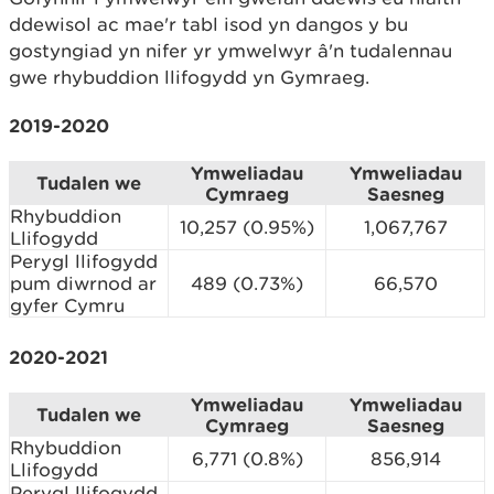
ddewisol ac mae'r tabl isod yn dangos y bu
gostyngiad yn nifer yr ymwelwyr â'n tudalennau
gwe rhybuddion llifogydd yn Gymraeg.
2019-2020
Ymweliadau
Ymweliadau
Tudalen we
Cymraeg
Saesneg
Rhybuddion
10,257 (0.95%)
1,067,767
Llifogydd
Perygl llifogydd
pum diwrnod ar
489 (0.73%)
66,570
gyfer Cymru
2020-2021
Ymweliadau
Ymweliadau
Tudalen we
Cymraeg
Saesneg
Rhybuddion
6,771 (0.8%)
856,914
Llifogydd
Perygl llifogydd