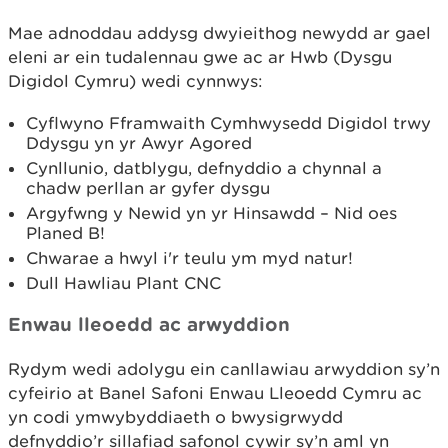
Mae adnoddau addysg dwyieithog newydd ar gael
eleni ar ein tudalennau gwe ac ar Hwb (Dysgu
Digidol Cymru) wedi cynnwys:
Cyflwyno Fframwaith Cymhwysedd Digidol trwy
Ddysgu yn yr Awyr Agored
Cynllunio, datblygu, defnyddio a chynnal a
chadw perllan ar gyfer dysgu
Argyfwng y Newid yn yr Hinsawdd – Nid oes
Planed B!
Chwarae a hwyl i'r teulu ym myd natur!
Dull Hawliau Plant CNC
Enwau lleoedd ac arwyddion
Rydym wedi adolygu ein canllawiau arwyddion sy’n
cyfeirio at Banel Safoni Enwau Lleoedd Cymru ac
yn codi ymwybyddiaeth o bwysigrwydd
defnyddio’r sillafiad safonol cywir sy’n aml yn