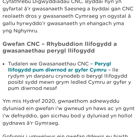
Cyfathrebu Digwyddiadau CNC. Byddai hyn yn
gyfartal â’r gwasanaeth Saesneg a byddai gan CNC
reolaeth dros y gwasanaeth Cymraeg yn ogystal â
gallu hyrwyddo’r gwasanaeth yn ehangach yma
yng Nghymru.
Gwefan CNC – Rhybuddion llifogydd a
gwasanaethau perygl llifogydd
Tudalen we Gwasanaethau CNC –
Perygl
llifogydd pum diwrnod ar gyfer Cymru
– lle
rydym yn darparu crynodeb o berygl llifogydd
posibl sydd mewn grym ledled Cymru ar gyfer y
pum diwrnod nesaf
Ym mis Hydref 2020, gwnaethom adnewyddu
dyluniad ein gwefan i'w gwneud yn haws ac yn gynt
i'w defnyddio, gan sicrhau bod y dyluniad yn hollol
gydnaws â'r Gymraeg.
Gofynnir i ymwelwyr ein gwefan ddewis eu hiaith