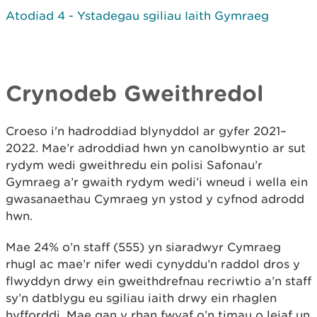
Atodiad 4 - Ystadegau sgiliau Iaith Gymraeg
Crynodeb Gweithredol
Croeso i'n hadroddiad blynyddol ar gyfer 2021–
2022. Mae’r adroddiad hwn yn canolbwyntio ar sut
rydym wedi gweithredu ein polisi Safonau’r
Gymraeg a’r gwaith rydym wedi’i wneud i wella ein
gwasanaethau Cymraeg yn ystod y cyfnod adrodd
hwn.
Mae 24% o’n staff (555) yn siaradwyr Cymraeg
rhugl ac mae’r nifer wedi cynyddu’n raddol dros y
flwyddyn drwy ein gweithdrefnau recriwtio a’n staff
sy’n datblygu eu sgiliau iaith drwy ein rhaglen
hyfforddi. Mae gan y rhan fwyaf o’n timau o leiaf un