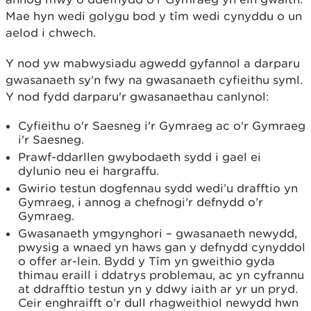
Mae hyn wedi golygu bod y tîm wedi cynyddu o un
aelod i chwech.
Y nod yw mabwysiadu agwedd gyfannol a darparu
gwasanaeth sy'n fwy na gwasanaeth cyfieithu syml.
Y nod fydd darparu'r gwasanaethau canlynol:
Cyfieithu o'r Saesneg i'r Gymraeg ac o'r Gymraeg
i'r Saesneg.
Prawf-ddarllen gwybodaeth sydd i gael ei
dylunio neu ei hargraffu.
Gwirio testun dogfennau sydd wedi’u drafftio yn
Gymraeg, i annog a chefnogi’r defnydd o’r
Gymraeg.
Gwasanaeth ymgynghori – gwasanaeth newydd,
pwysig a wnaed yn haws gan y defnydd cynyddol
o offer ar-lein. Bydd y Tîm yn gweithio gyda
thimau eraill i ddatrys problemau, ac yn cyfrannu
at ddrafftio testun yn y ddwy iaith ar yr un pryd.
Ceir enghraifft o’r dull rhagweithiol newydd hwn