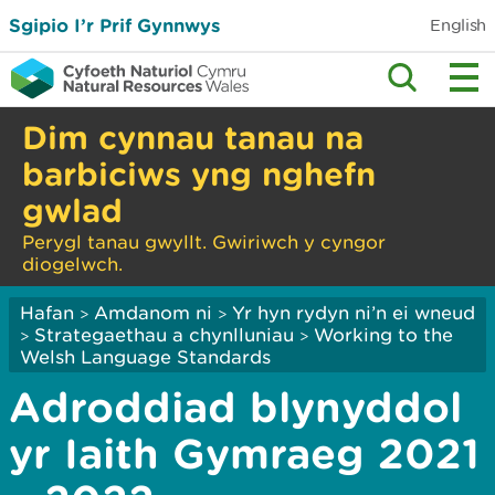
Sgipio I’r Prif Gynnwys
English
Dim cynnau tanau na
barbiciws yng nghefn
gwlad
Perygl tanau gwyllt. Gwiriwch y cyngor
diogelwch.
Hafan
Amdanom ni
Yr hyn rydyn ni’n ei wneud
>
>
Strategaethau a chynlluniau
Working to the
>
>
Welsh Language Standards
Adroddiad blynyddol
yr Iaith Gymraeg 2021