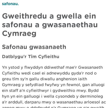
safonau.
Gweithredu a gwella ein
safonau a gwasanaethau
Cymraeg
Safonau gwasanaeth
Datblygu'r Tîm Cyfieithu
Yn ystod y flwyddyn ddiwethaf mae'r Gwasanaeth
Cyfieithu wedi cael ei adnewyddu gyda'r nod o
greu tîm sy'n gallu diwallu anghenion iaith
Gymraeg y sefydliad fwyfwy yn fewnol, gan alluogi
ein staff a'n cyfieithwyr i gydweithio mwy. Bydd
hyn yn ein galluogi i wella cysondeb y derminoleg
a'r arddull, darparu mwy o wasanaethau arloesol ac
annog mwy o ddefnydd o’r Gymraeg yn ein gwaith.