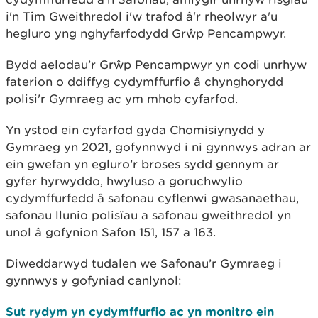
i'n Tîm Gweithredol i'w trafod â'r rheolwyr a'u
hegluro yng nghyfarfodydd Grŵp Pencampwyr.
Bydd aelodau’r Grŵp Pencampwyr yn codi unrhyw
faterion o ddiffyg cydymffurfio â chynghorydd
polisi'r Gymraeg ac ym mhob cyfarfod.
Yn ystod ein cyfarfod gyda Chomisiynydd y
Gymraeg yn 2021, gofynnwyd i ni gynnwys adran ar
ein gwefan yn egluro’r broses sydd gennym ar
gyfer hyrwyddo, hwyluso a goruchwylio
cydymffurfedd â safonau cyflenwi gwasanaethau,
safonau llunio polisïau a safonau gweithredol yn
unol â gofynion Safon 151, 157 a 163.
Diweddarwyd tudalen we Safonau’r Gymraeg i
gynnwys y gofyniad canlynol:
Sut rydym yn cydymffurfio ac yn monitro ein