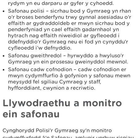
rydym yn eu darparu ar gyfer y cyhoedd.
Safonau polisi – sicrhau bod y Gymraeg yn rhan
o'r broses benderfynu trwy gynnal asesiadau o’r
effaith ar gydraddoldeb er mwyn sicrhau bod y
penderfyniad yn cael effaith gadarnhaol yn
hytrach nag effaith niweidiol ar gyfleoedd i
ddefnyddio'r Gymraeg neu ei fod yn cynyddu'r
cyfleoedd i’w defnyddio.
Safonau gweithredol – hyrwyddo a hwyluso'r
Gymraeg yn ein prosesau gweinyddol mewnol.
Safonau cadw cofnodion – cadw cofnodion er
mwyn cydymffurfio â gofynion y safonau mewn
meysydd fel sgiliau Cymraeg y staff,
hyfforddiant, cwynion a recriwtio.
Llywodraethu a monitro
ein safonau
Cynghorydd Polisi'r Gymraeg sy'n monitro
cydymffurfedd â'n Safonau, amlygir unrhyw risgiau