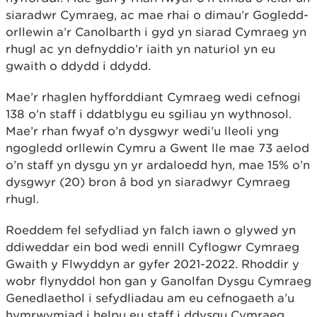
siaradwr Cymraeg, ac mae rhai o dimau’r Gogledd-
orllewin a’r Canolbarth i gyd yn siarad Cymraeg yn
rhugl ac yn defnyddio’r iaith yn naturiol yn eu
gwaith o ddydd i ddydd.
Mae’r rhaglen hyfforddiant Cymraeg wedi cefnogi
138 o’n staff i ddatblygu eu sgiliau yn wythnosol.
Mae’r rhan fwyaf o’n dysgwyr wedi’u lleoli yng
ngogledd orllewin Cymru a Gwent lle mae 73 aelod
o’n staff yn dysgu yn yr ardaloedd hyn, mae 15% o’n
dysgwyr (20) bron â bod yn siaradwyr Cymraeg
rhugl.
Roeddem fel sefydliad yn falch iawn o glywed yn
ddiweddar ein bod wedi ennill Cyflogwr Cymraeg
Gwaith y Flwyddyn ar gyfer 2021-2022. Rhoddir y
wobr flynyddol hon gan y Ganolfan Dysgu Cymraeg
Genedlaethol i sefydliadau am eu cefnogaeth a’u
hymrwymiad i helpu eu staff i ddysgu Cymraeg.