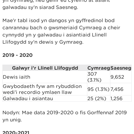
yn Gymraeg, neu gellir eu cyfeirio at asiant
galwadau sy'n siarad Saesneg.
Mae'r tabl isod yn dangos yn gyffredinol bod
canrannau bach o gwsmeriaid Cymraeg a cheir
cynnydd yn y galwadau i asiantiaid Llinell
Llifogydd sy'n dewis y Gymraeg.
2019 - 2020
Galwyr i’r Llinell Llifogydd
Cymraeg
Saesneg
307
Dewis iaith
9,652
(3.1%)
Gwybodaeth fyw am rybuddion
95 (1.3%)
7,456
wedi'i recordio ymlaen llaw
Galwadau i asiantau
25 (2%)
1,256
Nodyn: Mae data 2019-2020 o fis Gorffennaf 2019
yn unig.
2020-2021