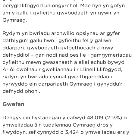
perygl llifogydd uniongyrchol. Mae hyn yn gofyn
am y gallu i gyfieithu gwybodaeth yn gywir yn
Gymraeg.
Rydym yn bwriadu archwilio opsiynau ar gyfer
datblygu'r gallu hwn i gyfieithu fel y gallwn
ddarparu gwybodaeth gyfoethocach a mwy
defnyddiol – gan nodi nad oes lle i gamgymeriadau
cyfieithu mewn gwasanaeth a allai achub bywyd.
Ar ôl cwblhau'r gwelliannau i’r Llinell Llifogydd,
rydym yn bwriadu cynnal gweithgareddau i
hyrwyddo ein darpariaeth Gymraeg i gynyddu’r
defnydd ohoni.
Gwefan
Dengys ein hystadegau y cafwyd 48,019 (2.13%) o
ymweliadau â'n tudalennau Cymraeg dros y
flwyddyn, sef cynnydd o 3,424 o ymweliadau ers y