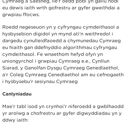
Cymraeg a Saesneg, lle'r oedd pobl yn gallu nodi
eu dewis iaith wrth gofrestru ar gyfer gweithdai a
grwpiau ffocws.
Roedd negeseuon yn y cyfryngau cymdeithasol a
hysbysebion digidol yn mynd ati'n weithredol i
dargedu cynulleidfaoedd a chymunedau Cymraeg
eu hiaith gan ddefnyddio algorithmau cyfryngau
cymdeithasol. Fe wnaethom hefyd ofyn yn
uniongyrchol i grwpiau Cymraeg e.e., Cynllun
Siarad, y Ganolfan Dysgu Cymraeg Genedlaethol,
a’r Coleg Cymraeg Cenedlaethol am eu cefnogaeth
i hysbysebu’r sesiynau Cymraeg
Canlyniadau
Mae’r tabl isod yn crynhoi’r niferoedd a gwblhaodd
yr arolwg a chofrestru ar gyfer digwyddiadau yn y
ddwy iaith: