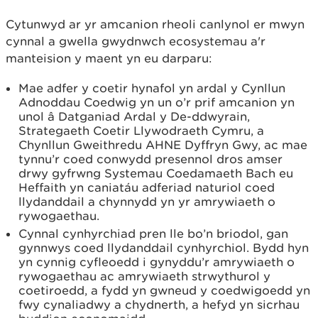
Cytunwyd ar yr amcanion rheoli canlynol er mwyn
cynnal a gwella gwydnwch ecosystemau a'r
manteision y maent yn eu darparu:
Mae adfer y coetir hynafol yn ardal y Cynllun
Adnoddau Coedwig yn un o’r prif amcanion yn
unol â Datganiad Ardal y De-ddwyrain,
Strategaeth Coetir Llywodraeth Cymru, a
Chynllun Gweithredu AHNE Dyffryn Gwy, ac mae
tynnu’r coed conwydd presennol dros amser
drwy gyfrwng Systemau Coedamaeth Bach eu
Heffaith yn caniatáu adferiad naturiol coed
llydanddail a chynnydd yn yr amrywiaeth o
rywogaethau.
Cynnal cynhyrchiad pren lle bo’n briodol, gan
gynnwys coed llydanddail cynhyrchiol. Bydd hyn
yn cynnig cyfleoedd i gynyddu’r amrywiaeth o
rywogaethau ac amrywiaeth strwythurol y
coetiroedd, a fydd yn gwneud y coedwigoedd yn
fwy cynaliadwy a chydnerth, a hefyd yn sicrhau