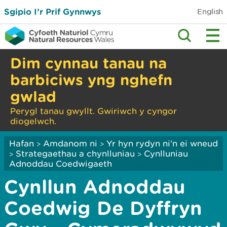
Sgipio I’r Prif Gynnwys
English
Dim cynnau tanau na
barbiciws yng nghefn
gwlad
Perygl tanau gwyllt. Gwiriwch y cyngor
diogelwch.
Hafan
Amdanom ni
Yr hyn rydyn ni’n ei wneud
>
>
Strategaethau a chynlluniau
Cynlluniau
>
>
Adnoddau Coedwigaeth
Cynllun Adnoddau
Coedwig De Dyffryn