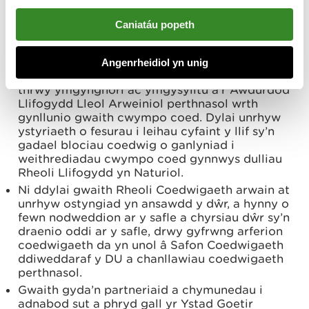
coetiroedd ac yn unrhyw le oddi ar y safle, a lle
bo modd dylid rhoi mesurau mewn lle i leihau
Caniatáu popeth
unrhyw berygl posib o lifogydd; rhaid cyflawni’r
ddau beth drwy gyfrwng arferion coedwigaeth
da yn unol â Safon Coedwigaeth ddiweddaraf y
Angenrheidiol yn unig
DU a’r canllawiau coedwigaeth perthnasol; a
thrwy ymgynghori ac ymgysylltu â’r Awdurdod
Llifogydd Lleol Arweiniol perthnasol wrth
gynllunio gwaith cwympo coed. Dylai unrhyw
ystyriaeth o fesurau i leihau cyfaint y llif sy’n
gadael blociau coedwig o ganlyniad i
weithrediadau cwympo coed gynnwys dulliau
Rheoli Llifogydd yn Naturiol.
Ni ddylai gwaith Rheoli Coedwigaeth arwain at
unrhyw ostyngiad yn ansawdd y dŵr, a hynny o
fewn nodweddion ar y safle a chyrsiau dŵr sy’n
draenio oddi ar y safle, drwy gyfrwng arferion
coedwigaeth da yn unol â Safon Coedwigaeth
ddiweddaraf y DU a chanllawiau coedwigaeth
perthnasol.
Gwaith gyda’n partneriaid a chymunedau i
adnabod sut a phryd gall yr Ystad Goetir