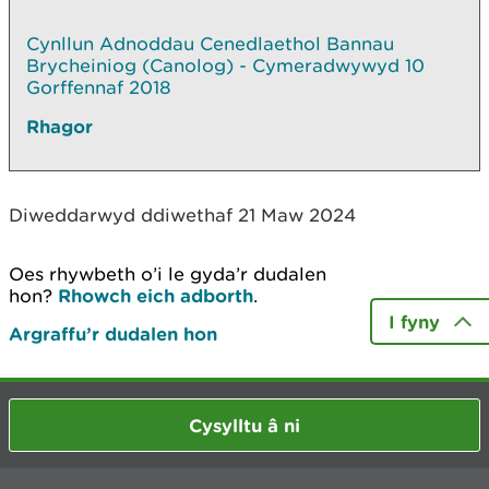
Cynllun Adnoddau Cenedlaethol Bannau
Brycheiniog (Canolog) - Cymeradwywyd 10
Gorffennaf 2018
Rhagor
Diweddarwyd ddiwethaf 21 Maw 2024
Oes rhywbeth o’i le gyda’r dudalen
hon?
Rhowch eich adborth
.
I fyny
Argraffu’r dudalen hon
Cysylltu â ni