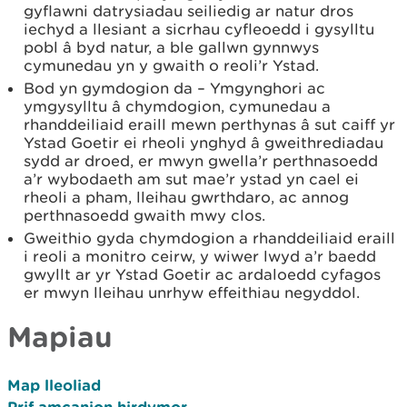
gyflawni datrysiadau seiliedig ar natur dros
iechyd a llesiant a sicrhau cyfleoedd i gysylltu
pobl â byd natur, a ble gallwn gynnwys
cymunedau yn y gwaith o reoli’r Ystad.
Bod yn gymdogion da – Ymgynghori ac
ymgysylltu â chymdogion, cymunedau a
rhanddeiliaid eraill mewn perthynas â sut caiff yr
Ystad Goetir ei rheoli ynghyd â gweithrediadau
sydd ar droed, er mwyn gwella’r perthnasoedd
a’r wybodaeth am sut mae’r ystad yn cael ei
rheoli a pham, lleihau gwrthdaro, ac annog
perthnasoedd gwaith mwy clos.
Gweithio gyda chymdogion a rhanddeiliaid eraill
i reoli a monitro ceirw, y wiwer lwyd a’r baedd
gwyllt ar yr Ystad Goetir ac ardaloedd cyfagos
er mwyn lleihau unrhyw effeithiau negyddol.
Mapiau
Map lleoliad
Prif amcanion hirdymor