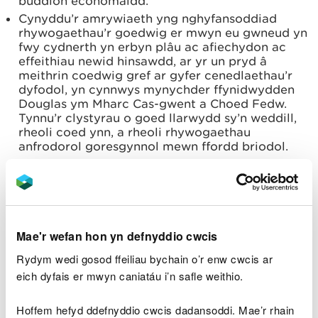
buddion economaidd.
Cynyddu’r amrywiaeth yng nghyfansoddiad
rhywogaethau’r goedwig er mwyn eu gwneud yn
fwy cydnerth yn erbyn plâu ac afiechydon ac
effeithiau newid hinsawdd, ar yr un pryd â
meithrin coedwig gref ar gyfer cenedlaethau’r
dyfodol, yn cynnwys mynychder ffynidwydden
Douglas ym Mharc Cas-gwent a Choed Fedw.
Tynnu’r clystyrau o goed llarwydd sy’n weddill,
rheoli coed ynn, a rheoli rhywogaethau
anfrodorol goresgynnol mewn ffordd briodol.
Buddsoddi yn seilwaith coetiroedd er mwyn
sicrhau gwell mynediad a chaniatáu dulliau rheoli
mwy amrywiol o fewn y coetiroedd, cynnal
gwaith teneuo rheolaidd lle bo modd, tynnu’r
clystyrau sy’n weddill o goed llarwydd, ac
Mae'r wefan hon yn defnyddio cwcis
amcanion cadwraeth.
Gweithio gyda phartneriaid a thimau eraill CNC i
Rydym wedi gosod ffeiliau bychain o’r enw cwcis ar
adnabod a gwireddu cyfleoedd i gysylltu a
eich dyfais er mwyn caniatáu i’n safle weithio.
gwella cynefinoedd o flaenoriaeth, ardaloedd
gwarchodedig o fewn coetiroedd y Cynllun ac
Hoffem hefyd ddefnyddio cwcis dadansoddi. Mae’r rhain
wrth eu hymyl a rhywogaethau gwarchodedig ac