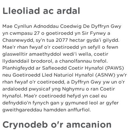
Lleoliad ac ardal
Mae Cynllun Adnoddau Coedwig De Dyffryn Gwy
yn cwmpasu 27 o goetiroedd yn Sir Fynwy a
Chasnewydd, sy’n tua 2077 hectar gyda’i gilydd.
Mae’r rhan fwyaf o’r coetiroedd yn sefyll o fewn
glaswelltir amaethyddol wedi’i wella, coetir
llydanddail brodorol, a chanolfannau trefol.
Planhigfeydd ar Safleoedd Coetir Hynafol (PAWS)
neu Goetiroedd Lled Naturiol Hynafol (ASNW) yw’r
rhan fwyaf o’r coetiroedd, a Dyffryn Gwy yw un o’r
ardaloedd pwysicaf yng Nghymru o ran Coetir
Hynafol. Mae’r coetiroedd hefyd yn cael eu
defnyddio’n fynych gan y gymuned leol ar gyfer
gweithgareddau hamdden anffurfiol.
Crynodeb o'r amcanion