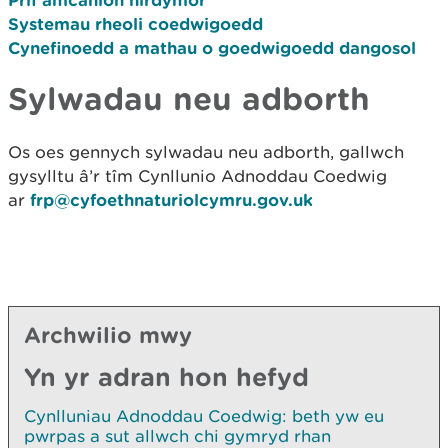
Systemau rheoli coedwigoedd
Cynefinoedd a mathau o goedwigoedd dangosol
Sylwadau neu adborth
Os oes gennych sylwadau neu adborth, gallwch
gysylltu â’r tîm Cynllunio Adnoddau Coedwig
ar
frp@cyfoethnaturiolcymru.gov.uk
Archwilio mwy
Yn yr adran hon hefyd
Cynlluniau Adnoddau Coedwig: beth yw eu
pwrpas a sut allwch chi gymryd rhan