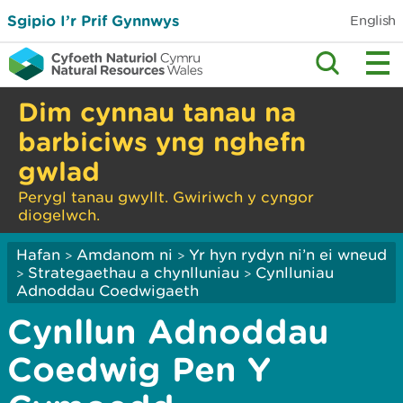
Sgipio I’r Prif Gynnwys
English
Dim cynnau tanau na
barbiciws yng nghefn
gwlad
Perygl tanau gwyllt. Gwiriwch y cyngor
diogelwch.
Hafan
Amdanom ni
Yr hyn rydyn ni’n ei wneud
>
>
Strategaethau a chynlluniau
Cynlluniau
>
>
Adnoddau Coedwigaeth
Cynllun Adnoddau
Coedwig Pen Y