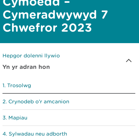
Cymoedd –
Cymeradwywyd 7
Chwefror 2023
Hepgor dolenni llywio
Yn yr adran hon
Trosolwg
Crynodeb o'r amcanion
Mapiau
Sylwadau neu adborth