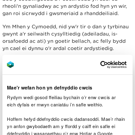
rheoli'n gynaliadwy ac yn ardystio fod hyn yn wir,
gan roi sicrwydd i gwsmeriaid a rhanddeiliaid.
Ym Mhen y Cymoedd, nid yw'r tir o dan y tyrbinau
gwynt a'r seilwaith cysylltiedig (adeiladau, is-
orsafoedd ac ati) yn goetir bellach, ac felly bydd
yn cael ei dynnu o'r ardal coetir ardystiedig.
Crynodeb o'r amcanion
Gofalu fod gofynion y Cynllun Rheoli Cynefin yn
cael eu cynnwys yn nyluniad y Cynllun Adnoddau
Mae'r wefan hon yn defnyddio cwcis
Coedwig a darparu rhaglen gwympo coed ar
Rydym wedi gosod ffeiliau bychain o’r enw cwcis ar
gyfer y 10 mlynedd gyntaf pan fydd yn
weithredol;
eich dyfais er mwyn caniatáu i’n safle weithio.
Manteisio ar y cyfleoedd posibl ar gyfer rheoli
adnodau naturiol y mae’r Cynllun Rheoli Cynefin
Hoffem hefyd ddefnyddio cwcis dadansoddi. Mae’r rhain
yn ei gynnig i’r Cynllun Adnoddau Coedwig
yn anfon gwybodaeth am y ffordd y caiff ein safle ei
ehangach er mwyn gwella gwerth yr ardal i
ddefnyddio i wasanaethau o’r enw Hotjar a Google
fioamrywiaeth drwy adfer a datblygu