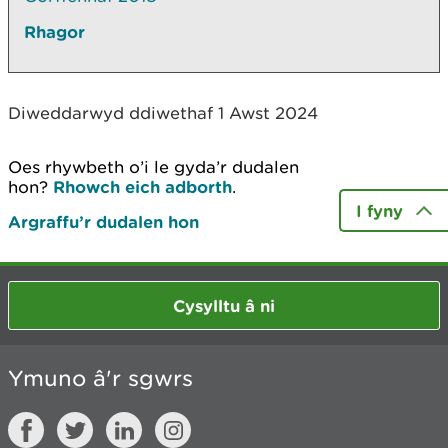
Rhagor
Diweddarwyd ddiwethaf 1 Awst 2024
Oes rhywbeth o’i le gyda’r dudalen
hon?
Rhowch eich adborth
.
I fyny
Argraffu’r dudalen hon
Cysylltu â ni
Ymuno â'r sgwrs