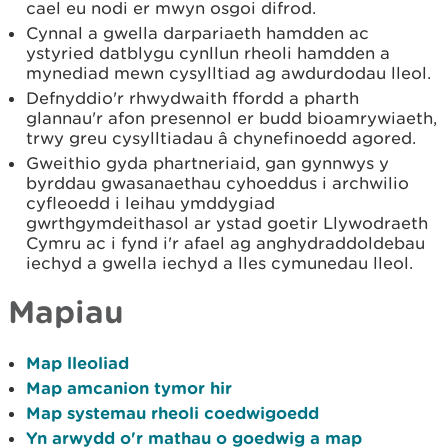
cael eu nodi er mwyn osgoi difrod.
Cynnal a gwella darpariaeth hamdden ac
ystyried datblygu cynllun rheoli hamdden a
mynediad mewn cysylltiad ag awdurdodau lleol.
Defnyddio'r rhwydwaith ffordd a pharth
glannau'r afon presennol er budd bioamrywiaeth,
trwy greu cysylltiadau â chynefinoedd agored.
Gweithio gyda phartneriaid, gan gynnwys y
byrddau gwasanaethau cyhoeddus i archwilio
cyfleoedd i leihau ymddygiad
gwrthgymdeithasol ar ystad goetir Llywodraeth
Cymru ac i fynd i'r afael ag anghydraddoldebau
iechyd a gwella iechyd a lles cymunedau lleol.
Mapiau
Map lleoliad
Map amcanion tymor hir
Map systemau rheoli coedwigoedd
Yn arwydd o'r mathau o goedwig a map