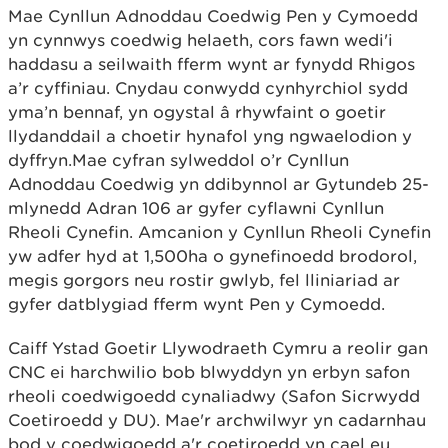
Mae Cynllun Adnoddau Coedwig Pen y Cymoedd
yn cynnwys coedwig helaeth, cors fawn wedi'i
haddasu a seilwaith fferm wynt ar fynydd Rhigos
a’r cyffiniau. Cnydau conwydd cynhyrchiol sydd
yma’n bennaf, yn ogystal â rhywfaint o goetir
llydanddail a choetir hynafol yng ngwaelodion y
dyffryn.Mae cyfran sylweddol o’r Cynllun
Adnoddau Coedwig yn ddibynnol ar Gytundeb 25-
mlynedd Adran 106 ar gyfer cyflawni Cynllun
Rheoli Cynefin. Amcanion y Cynllun Rheoli Cynefin
yw adfer hyd at 1,500ha o gynefinoedd brodorol,
megis gorgors neu rostir gwlyb, fel lliniariad ar
gyfer datblygiad fferm wynt Pen y Cymoedd.
Caiff Ystad Goetir Llywodraeth Cymru a reolir gan
CNC ei harchwilio bob blwyddyn yn erbyn safon
rheoli coedwigoedd cynaliadwy (Safon Sicrwydd
Coetiroedd y DU). Mae'r archwilwyr yn cadarnhau
bod y coedwigoedd a'r coetiroedd yn cael eu