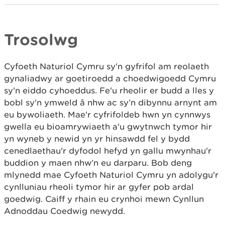
Trosolwg
Cyfoeth Naturiol Cymru sy'n gyfrifol am reolaeth
gynaliadwy ar goetiroedd a choedwigoedd Cymru
sy'n eiddo cyhoeddus. Fe'u rheolir er budd a lles y
bobl sy'n ymweld â nhw ac sy’n dibynnu arnynt am
eu bywoliaeth. Mae'r cyfrifoldeb hwn yn cynnwys
gwella eu bioamrywiaeth a'u gwytnwch tymor hir
yn wyneb y newid yn yr hinsawdd fel y bydd
cenedlaethau'r dyfodol hefyd yn gallu mwynhau'r
buddion y maen nhw’n eu darparu. Bob deng
mlynedd mae Cyfoeth Naturiol Cymru yn adolygu'r
cynlluniau rheoli tymor hir ar gyfer pob ardal
goedwig. Caiff y rhain eu crynhoi mewn Cynllun
Adnoddau Coedwig newydd.