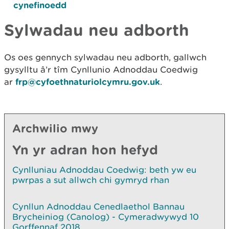
cynefinoedd
Sylwadau neu adborth
Os oes gennych sylwadau neu adborth, gallwch
gysylltu â’r tîm Cynllunio Adnoddau Coedwig
ar
frp@cyfoethnaturiolcymru.gov.uk
.
Archwilio mwy
Yn yr adran hon hefyd
Cynlluniau Adnoddau Coedwig: beth yw eu
pwrpas a sut allwch chi gymryd rhan
Cynllun Adnoddau Cenedlaethol Bannau
Brycheiniog (Canolog) - Cymeradwywyd 10
Gorffennaf 2018