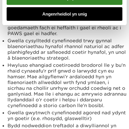
cadw adeiledd y goedwig a'i photensial
cynhyrchiol.
Angenrheidiol yn unig
Nodi ardaloedd i'w teneuo o fewn y cynllun
teneuo pum mlynedd er mwyn galluogi'r system
goedamaeth fach ei heffaith i gael ei rheoli ac i
PAWS gael ei hadfer.
Gwella cysylltedd cynefinoedd trwy gynnal
blaenoriaethau hynafol rhannol naturiol ac adfer
planhigfeydd ar safleoedd coetir hynafol, yn unol
â blaenoriaethu strategol.
Hwyluso ehangiad coetiroedd brodorol lle y bu'n
rhaid cynaeafu'r prif gnwd o larwydd cyn eu
hamser. Mae ailgyflenwi'r ardaloedd hyn yn
flaenoriaeth allweddol wrth fynd ymlaen, i
sicrhau na chollir unrhyw orchudd coedwig net o
ganlyniad. Mae lle i ehangu ac amrywio adrannau
llydanddail o'r coetir i helpu i ddarparu
cynefinoedd a storio carbon lle'n bosibl.
Gwella gwytnwch cynefinoedd agored nad ydynt
yn goetir (e.e. rhosydd, glaswelltir)
Bydd nodweddion treftadol a diwylliannol yn