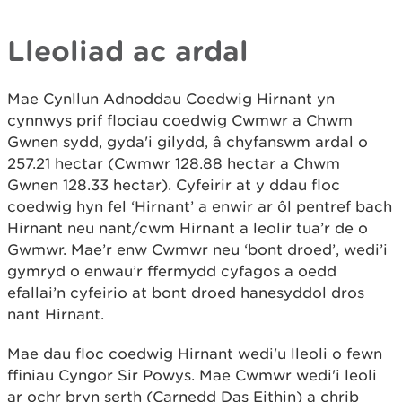
Lleoliad ac ardal
Mae Cynllun Adnoddau Coedwig Hirnant yn
cynnwys prif flociau coedwig Cwmwr a Chwm
Gwnen sydd, gyda'i gilydd, â chyfanswm ardal o
257.21 hectar (Cwmwr 128.88 hectar a Chwm
Gwnen 128.33 hectar). Cyfeirir at y ddau floc
coedwig hyn fel ‘Hirnant’ a enwir ar ôl pentref bach
Hirnant neu nant/cwm Hirnant a leolir tua’r de o
Gwmwr. Mae’r enw Cwmwr neu ‘bont droed’, wedi’i
gymryd o enwau’r ffermydd cyfagos a oedd
efallai’n cyfeirio at bont droed hanesyddol dros
nant Hirnant.
Mae dau floc coedwig Hirnant wedi'u lleoli o fewn
ffiniau Cyngor Sir Powys. Mae Cwmwr wedi'i leoli
ar ochr bryn serth (Carnedd Das Eithin) a chrib