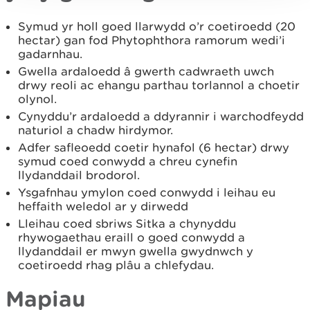
Symud yr holl goed llarwydd o’r coetiroedd (20
hectar) gan fod Phytophthora ramorum wedi’i
gadarnhau.
Gwella ardaloedd â gwerth cadwraeth uwch
drwy reoli ac ehangu parthau torlannol a choetir
olynol.
Cynyddu’r ardaloedd a ddyrannir i warchodfeydd
naturiol a chadw hirdymor.
Adfer safleoedd coetir hynafol (6 hectar) drwy
symud coed conwydd a chreu cynefin
llydanddail brodorol.
Ysgafnhau ymylon coed conwydd i leihau eu
heffaith weledol ar y dirwedd
Lleihau coed sbriws Sitka a chynyddu
rhywogaethau eraill o goed conwydd a
llydanddail er mwyn gwella gwydnwch y
coetiroedd rhag plâu a chlefydau.
Mapiau