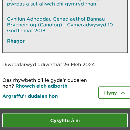
pwrpas a sut allwch chi gymryd rhan
Cynllun Adnoddau Cenedlaethol Bannau
Brycheiniog (Canolog) - Cymeradwywyd 10
Gorffennaf 2018
Rhagor
Diweddarwyd ddiwethaf 26 Meh 2024
Oes rhywbeth o’i le gyda’r dudalen
hon?
Rhowch eich adborth
.
I fyny
Argraffu’r dudalen hon
Cysylltu â ni