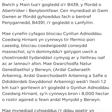
Bwlch y Main tua'r gogledd o'r B439, y ffordd o
Abertridwr i Benybontfawr. Ceir mynediad at Gwm
Gwnen ar ffordd gyhoeddus fach o bentref
Penygarnedd, B4391, i'r gogledd o Lanfyllin.
Mae cynefin cyfagos blociau Cynllun Adnoddau
Coedwig Hirnant yn cynnwys tir ffermio pori
caeedig, blociau coedwigoedd conwydd
masnachol, sy'n dominyddu'r golygon uwch a
choetiroedd llydanddail cymysg ar y llethrau isaf
ac ar lannau'r afon. Mae Gwarchodfa Natur
Genedlaethol y Berwyn, (Ardal Cadwraeth
Arbennig, Ardal Gwarchodaeth Arbennig a Safle o
Ddiddordeb Gwyddonol Arbennig) wedi'i lleoli 1.2
km tua'r gorllewin a'r gogledd o Gynllun Adnoddau
Coedwig Hirnant, sy'n cynnwys bron i 8,000 hectar
o rostir agored o fewn ardal Mynydd y Berwyn.
Mae mynediad cyhoeddus i'r ddau goetir yn