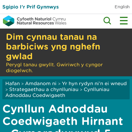
Sgipio I’r Prif Gynnwys
English
Dim cynnau tanau na
barbiciws yng nghefn
gwlad
Perygl tanau gwyllt. Gwiriwch y cyngor
diogelwch.
Hafan
Amdanom ni
Yr hyn rydyn ni’n ei wneud
>
>
Strategaethau a chynlluniau
Cynlluniau
>
>
Adnoddau Coedwigaeth
Cynllun Adnoddau
Coedwigaeth Hirnant