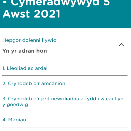
- Cymeradwywyd 5
Awst 2021
Hepgor dolenni llywio
Yn yr adran hon
Lleoliad ac ardal
Crynodeb o'r amcanion
Crynodeb o’r prif newidiadau a fydd i’w cael yn
y goedwig
Mapiau