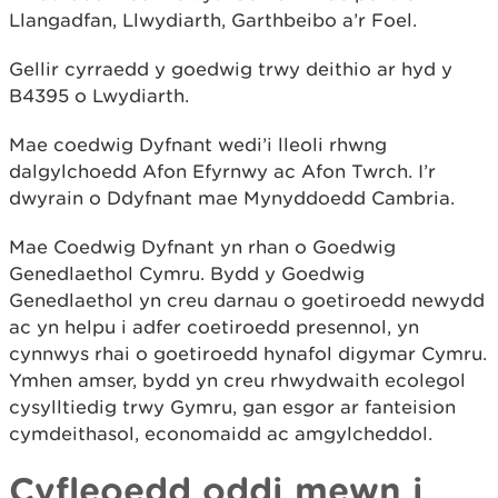
Llangadfan, Llwydiarth, Garthbeibo a’r Foel.
Gellir cyrraedd y goedwig trwy deithio ar hyd y
B4395 o Lwydiarth.
Mae coedwig Dyfnant wedi’i lleoli rhwng
dalgylchoedd Afon Efyrnwy ac Afon Twrch. I’r
dwyrain o Ddyfnant mae Mynyddoedd Cambria.
Mae Coedwig Dyfnant yn rhan o Goedwig
Genedlaethol Cymru. Bydd y Goedwig
Genedlaethol yn creu darnau o goetiroedd newydd
ac yn helpu i adfer coetiroedd presennol, yn
cynnwys rhai o goetiroedd hynafol digymar Cymru.
Ymhen amser, bydd yn creu rhwydwaith ecolegol
cysylltiedig trwy Gymru, gan esgor ar fanteision
cymdeithasol, economaidd ac amgylcheddol.
Cyfleoedd oddi mewn i