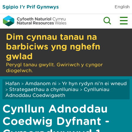
Sgipio I’r Prif Gynnwys
English
Dim cynnau tanau na
barbiciws yng nghefn
gwlad
Perygl tanau gwyllt. Gwiriwch y cyngor
diogelwch.
Hafan
Amdanom ni
Yr hyn rydyn ni’n ei wneud
>
>
Strategaethau a chynlluniau
Cynlluniau
>
>
Adnoddau Coedwigaeth
Cynllun Adnoddau
Coedwig Dyfnant -