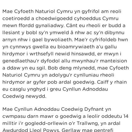
Mae Cyfoeth Naturiol Cymru yn gyfrifol am reoli
coetiroedd a choedwigoedd cyhoeddus Cymru
mewn ffordd gynaliadwy. Cânt eu rheoli er budd a
llesiant y bobl sy’n ymweld â nhw ac sy’n dibynnu
arnyn nhw i gael bywoliaeth. Mae’r cyfrifoldeb hwn
yn cynnwys gwella eu bioamrywiaeth a’u gallu
hirdymor i wrthsefyll newid hinsawdd, er mwyn i
genedlaethau’r dyfodol allu mwynhau’r manteision
a ddaw yn eu sgil. Bob deng mlynedd, mae Cyfoeth
Naturiol Cymru yn adolygu’r cynlluniau rheoli
hirdymor ar gyfer pob ardal goedwig. Caiff y rhain
eu casglu ynghyd i greu Cynllun Adnoddau
Coedwig newydd.
Mae Cynllun Adnoddau Coedwig Dyfnant yn
cwmpasu darn mawr o goedwig a leolir oddeutu 14
milltir i’r gogledd-orllewin o’r Trallwng, yn ardal
Awdurdod Lleol Powys. Gerllaw mae pentrefi