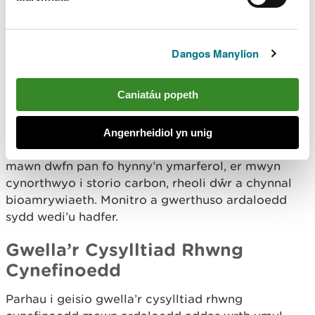
Cynnal ardaloedd clustogi o gynefin agored a
choetir olynol i ddiogelu nodweddion SoDdGA,
AGA ac ACA y Berwyn. Monitro effeithiolrwydd hyn
Dangos Manylion
ar sail cynllun pum mlynedd treigl a sicrhau na
fydd conwydd sydd â’r potensial i hadu i’w cael yn
yr ardal glustogi.
Caniatáu popeth
Adfer Mawn
Angenrheidiol yn unig
Parhau i ymchwilio i ardaloedd sy’n addas i adfer
mawn dwfn pan fo hynny’n ymarferol, er mwyn
cynorthwyo i storio carbon, rheoli dŵr a chynnal
bioamrywiaeth. Monitro a gwerthuso ardaloedd
sydd wedi’u hadfer.
Gwella’r Cysylltiad Rhwng
Cynefinoedd
Parhau i geisio gwella’r cysylltiad rhwng