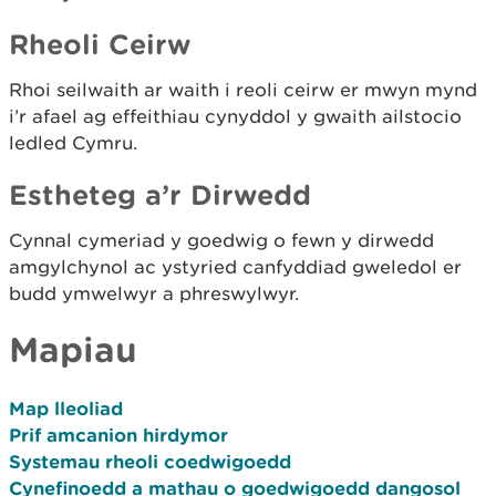
Rheoli Ceirw
Rhoi seilwaith ar waith i reoli ceirw er mwyn mynd
i’r afael ag effeithiau cynyddol y gwaith ailstocio
ledled Cymru.
Estheteg a’r Dirwedd
Cynnal cymeriad y goedwig o fewn y dirwedd
amgylchynol ac ystyried canfyddiad gweledol er
budd ymwelwyr a phreswylwyr.
Mapiau
Map lleoliad
Prif amcanion hirdymor
Systemau rheoli coedwigoedd
Cynefinoedd a mathau o goedwigoedd dangosol