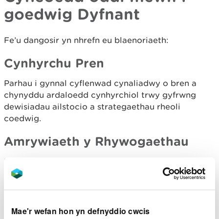
goedwig Dyfnant
Fe’u dangosir yn nhrefn eu blaenoriaeth:
Cynhyrchu Pren
Parhau i gynnal cyflenwad cynaliadwy o bren a
chynyddu ardaloedd cynhyrchiol trwy gyfrwng
dewisiadau ailstocio a strategaethau rheoli
coedwig.
Amrywiaeth y Rhywogaethau
Parhau i wella gwytnwch y coetir trwy gynyddu
amrywiaeth y rhywogaethau ailstocio pan fo pridd
addas i’w gael, er mwyn amddiffyn rhag plâu a
chlefydau a lleihau effeithiau newid hinsawdd. Mae
cyfleoedd yn bodoli lle mae gwaith cwympo
Mae'r wefan hon yn defnyddio cwcis