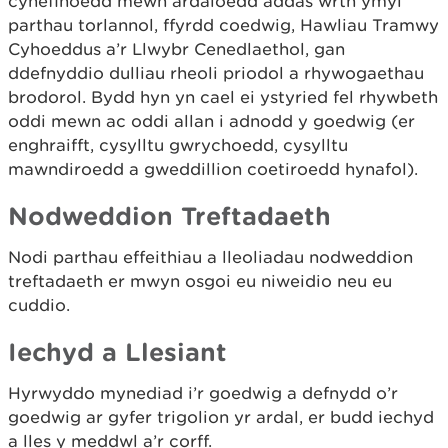
cynefinoedd mewn ardaloedd addas wrth ymyl
parthau torlannol, ffyrdd coedwig, Hawliau Tramwy
Cyhoeddus a’r Llwybr Cenedlaethol, gan
ddefnyddio dulliau rheoli priodol a rhywogaethau
brodorol. Bydd hyn yn cael ei ystyried fel rhywbeth
oddi mewn ac oddi allan i adnodd y goedwig (er
enghraifft, cysylltu gwrychoedd, cysylltu
mawndiroedd a gweddillion coetiroedd hynafol).
Nodweddion Treftadaeth
Nodi parthau effeithiau a lleoliadau nodweddion
treftadaeth er mwyn osgoi eu niweidio neu eu
cuddio.
Iechyd a Llesiant
Hyrwyddo mynediad i’r goedwig a defnydd o’r
goedwig ar gyfer trigolion yr ardal, er budd iechyd
a lles y meddwl a’r corff.