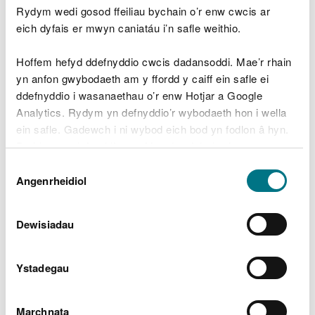
llarwydd yn sgil Hysbysiadau Iechyd Planhigion
Rydym wedi gosod ffeiliau bychain o’r enw cwcis ar
Statudol wedi’i gwblhau.
eich dyfais er mwyn caniatáu i’n safle weithio.
Adfer Planhigfeydd ar Safleoedd
Hoffem hefyd ddefnyddio cwcis dadansoddi. Mae’r rhain
Coetiroedd Hynafol (PAWS)
yn anfon gwybodaeth am y ffordd y caiff ein safle ei
ddefnyddio i wasanaethau o’r enw Hotjar a Google
Parhau i adfer Planhigfeydd ar Safleoedd
Analytics. Rydym yn defnyddio’r wybodaeth hon i wella
Coetiroedd Hynafol (PAWS) i gyflwr lled-naturiol
ein safle. Gadewch i ni wybod eich bod yn fodlon â hyn.
trwy blannu coed llydanddail a defnyddio System
Byddwn yn defnyddio cwci i gadw eich dewis.
Goedamaeth Fach ei Heffaith (LISS) mewn
Dewis
ardaloedd sydd â photensial canolig i uchel o allu
Gellir
darllen mwy am ein cwcis
cyn i chi ddewis.
Angenrheidiol
Caniatâd
cael eu hadfer, gan gynorthwyo i gynyddu
amrywiaeth y goedwig o ran dosbarth oed a
strwythur. Parhau i wella’r cysylltiad rhwng
Dewisiadau
coetiroedd lled-naturiol trwy’r broses hon.
Diogelu nodweddion SoDdGA,
Ystadegau
AGA ac ACA
Marchnata