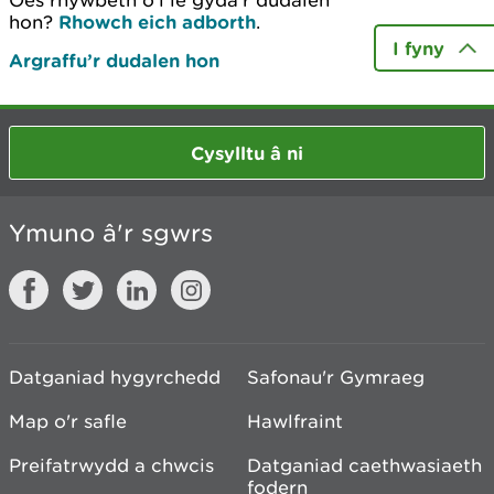
Oes rhywbeth o’i le gyda’r dudalen
hon?
Rhowch eich adborth
.
I fyny
Argraffu’r dudalen hon
Cysylltu â ni
Ymuno â'r sgwrs
Datganiad hygyrchedd
Safonau'r Gymraeg
Map o'r safle
Hawlfraint
Preifatrwydd a chwcis
Datganiad caethwasiaeth
fodern