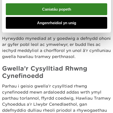
Caniatáu popeth
Parhau i reoli’r goedwig gan ffafrio pathewod pan
fônt yn bresennol.
Angenrheidiol yn unig
Iechyd a Lles
Hyrwyddo mynediad at y goedwig a defnydd ohoni
ar gyfer pobl leol ac ymwelwyr, er budd lles ac
iechyd meddyliol a chorfforol yn unol â’r cynlluniau
gwella hawliau tramwy perthnasol.
Gwella’r Cysylltiad Rhwng
Cynefinoedd
Parhau i geisio gwella’r cysylltiad rhwng
cynefinoedd mewn ardaloedd addas wrth ymyl
parthau torlannol, ffyrdd coedwig, Hawliau Tramwy
Cyhoeddus a’r Llwybr Cenedlaethol, gan
ddefnyddio dulliau rheoli priodol a rhywogaethau