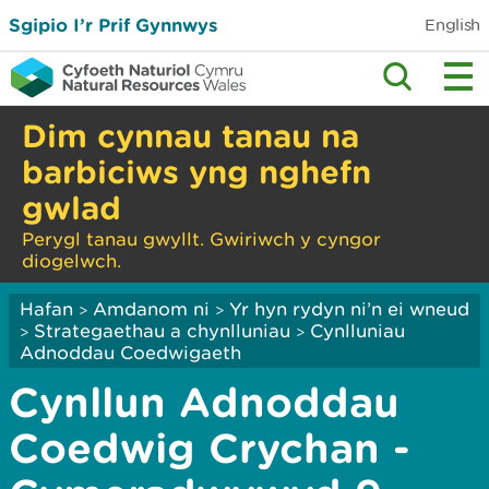
Sgipio I’r Prif Gynnwys
English
Dim cynnau tanau na
barbiciws yng nghefn
gwlad
Perygl tanau gwyllt. Gwiriwch y cyngor
diogelwch.
Hafan
Amdanom ni
Yr hyn rydyn ni’n ei wneud
>
>
Strategaethau a chynlluniau
Cynlluniau
>
>
Adnoddau Coedwigaeth
Cynllun Adnoddau
Coedwig Crychan -