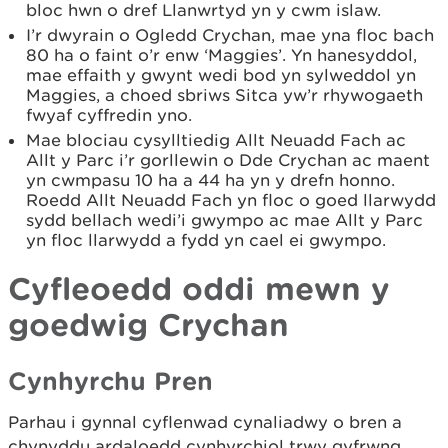
bloc hwn o dref Llanwrtyd yn y cwm islaw.
I’r dwyrain o Ogledd Crychan, mae yna floc bach
80 ha o faint o’r enw ‘Maggies’. Yn hanesyddol,
mae effaith y gwynt wedi bod yn sylweddol yn
Maggies, a choed sbriws Sitca yw’r rhywogaeth
fwyaf cyffredin yno.
Mae blociau cysylltiedig Allt Neuadd Fach ac
Allt y Parc i’r gorllewin o Dde Crychan ac maent
yn cwmpasu 10 ha a 44 ha yn y drefn honno.
Roedd Allt Neuadd Fach yn floc o goed llarwydd
sydd bellach wedi’i gwympo ac mae Allt y Parc
yn floc llarwydd a fydd yn cael ei gwympo.
Cyfleoedd oddi mewn y
goedwig Crychan
Cynhyrchu Pren
Parhau i gynnal cyflenwad cynaliadwy o bren a
chynyddu ardaloedd cynhyrchiol trwy gyfrwng