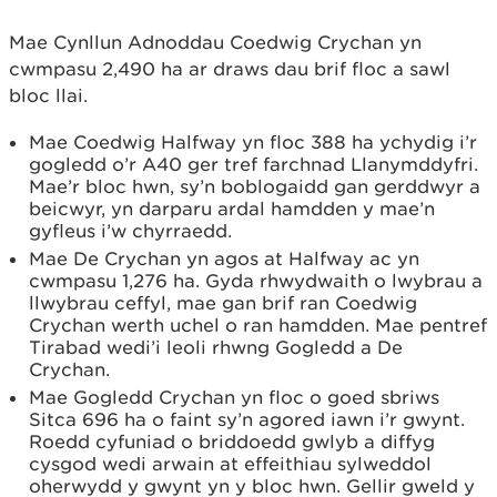
Mae Cynllun Adnoddau Coedwig Crychan yn
cwmpasu 2,490 ha ar draws dau brif floc a sawl
bloc llai.
Mae Coedwig Halfway yn floc 388 ha ychydig i’r
gogledd o’r A40 ger tref farchnad Llanymddyfri.
Mae’r bloc hwn, sy’n boblogaidd gan gerddwyr a
beicwyr, yn darparu ardal hamdden y mae’n
gyfleus i’w chyrraedd.
Mae De Crychan yn agos at Halfway ac yn
cwmpasu 1,276 ha. Gyda rhwydwaith o lwybrau a
llwybrau ceffyl, mae gan brif ran Coedwig
Crychan werth uchel o ran hamdden. Mae pentref
Tirabad wedi’i leoli rhwng Gogledd a De
Crychan.
Mae Gogledd Crychan yn floc o goed sbriws
Sitca 696 ha o faint sy’n agored iawn i’r gwynt.
Roedd cyfuniad o briddoedd gwlyb a diffyg
cysgod wedi arwain at effeithiau sylweddol
oherwydd y gwynt yn y bloc hwn. Gellir gweld y