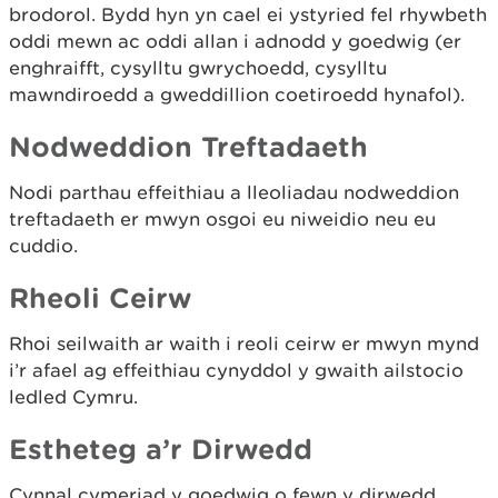
brodorol. Bydd hyn yn cael ei ystyried fel rhywbeth
oddi mewn ac oddi allan i adnodd y goedwig (er
enghraifft, cysylltu gwrychoedd, cysylltu
mawndiroedd a gweddillion coetiroedd hynafol).
Nodweddion Treftadaeth
Nodi parthau effeithiau a lleoliadau nodweddion
treftadaeth er mwyn osgoi eu niweidio neu eu
cuddio.
Rheoli Ceirw
Rhoi seilwaith ar waith i reoli ceirw er mwyn mynd
i’r afael ag effeithiau cynyddol y gwaith ailstocio
ledled Cymru.
Estheteg a’r Dirwedd
Cynnal cymeriad y goedwig o fewn y dirwedd