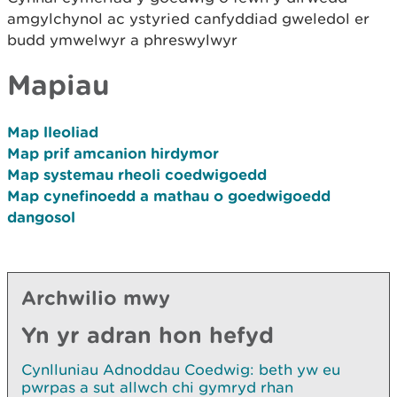
amgylchynol ac ystyried canfyddiad gweledol er
budd ymwelwyr a phreswylwyr
Mapiau
Map lleoliad
Map prif amcanion hirdymor
Map systemau rheoli coedwigoedd
Map cynefinoedd a mathau o goedwigoedd
dangosol
Archwilio mwy
Yn yr adran hon hefyd
Cynlluniau Adnoddau Coedwig: beth yw eu
pwrpas a sut allwch chi gymryd rhan