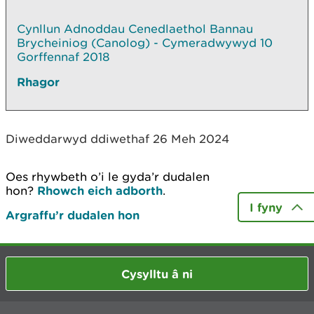
Cynllun Adnoddau Cenedlaethol Bannau
Brycheiniog (Canolog) - Cymeradwywyd 10
Gorffennaf 2018
Rhagor
Diweddarwyd ddiwethaf 26 Meh 2024
Oes rhywbeth o’i le gyda’r dudalen
hon?
Rhowch eich adborth
.
I fyny
Argraffu’r dudalen hon
Cysylltu â ni