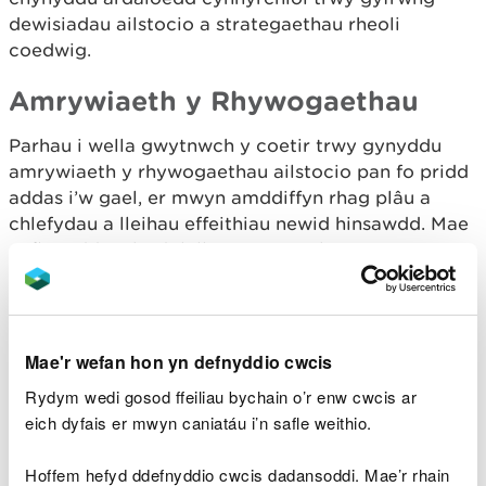
dewisiadau ailstocio a strategaethau rheoli
coedwig.
Amrywiaeth y Rhywogaethau
Parhau i wella gwytnwch y coetir trwy gynyddu
amrywiaeth y rhywogaethau ailstocio pan fo pridd
addas i’w gael, er mwyn amddiffyn rhag plâu a
chlefydau a lleihau effeithiau newid hinsawdd. Mae
cyfleoedd yn bodoli lle mae gwaith cwympo
llarwydd yn sgil Hysbysiadau Iechyd Planhigion
Statudol wedi’i gwblhau.
Adfer Planhigfeydd ar Safleoedd
Mae'r wefan hon yn defnyddio cwcis
Coetiroedd Hynafol (PAWS)
Rydym wedi gosod ffeiliau bychain o’r enw cwcis ar
eich dyfais er mwyn caniatáu i’n safle weithio.
Parhau i adfer Planhigfeydd ar Safleoedd
Coetiroedd Hynafol (PAWS) i gyflwr lled-naturiol
Hoffem hefyd ddefnyddio cwcis dadansoddi. Mae’r rhain
trwy blannu coed llydanddail a defnyddio System