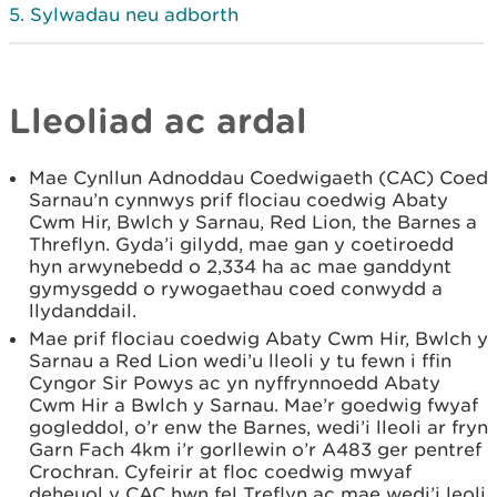
Sylwadau neu adborth
Lleoliad ac ardal
Mae Cynllun Adnoddau Coedwigaeth (CAC) Coed
Sarnau’n cynnwys prif flociau coedwig Abaty
Cwm Hir, Bwlch y Sarnau, Red Lion, the Barnes a
Threflyn. Gyda’i gilydd, mae gan y coetiroedd
hyn arwynebedd o 2,334 ha ac mae ganddynt
gymysgedd o rywogaethau coed conwydd a
llydanddail.
Mae prif flociau coedwig Abaty Cwm Hir, Bwlch y
Sarnau a Red Lion wedi’u lleoli y tu fewn i ffin
Cyngor Sir Powys ac yn nyffrynnoedd Abaty
Cwm Hir a Bwlch y Sarnau. Mae’r goedwig fwyaf
gogleddol, o’r enw the Barnes, wedi’i lleoli ar fryn
Garn Fach 4km i’r gorllewin o’r A483 ger pentref
Crochran. Cyfeirir at floc coedwig mwyaf
deheuol y CAC hwn fel Treflyn ac mae wedi’i leoli