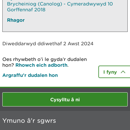
Brycheiniog (Canolog) - Cymeradwywyd 10
Gorffennaf 2018
Rhagor
Diweddarwyd ddiwethaf 2 Awst 2024
Oes rhywbeth o’i le gyda’r dudalen
hon?
Rhowch eich adborth
.
I fyny
Argraffu’r dudalen hon
Cysylltu â ni
Ymuno â'r sgwrs