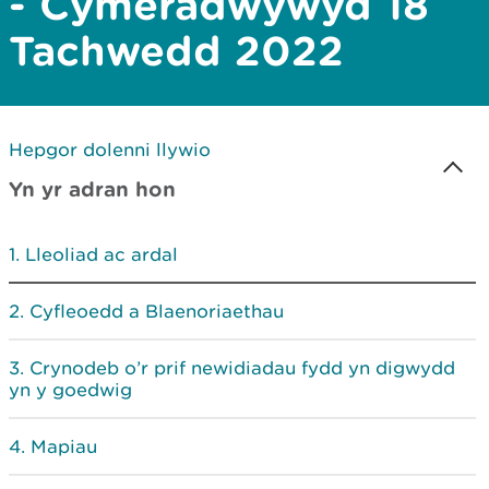
- Cymeradwywyd 18
Tachwedd 2022
Hepgor dolenni llywio
Yn yr adran hon
Lleoliad ac ardal
Cyfleoedd a Blaenoriaethau
Crynodeb o’r prif newidiadau fydd yn digwydd
yn y goedwig
Mapiau