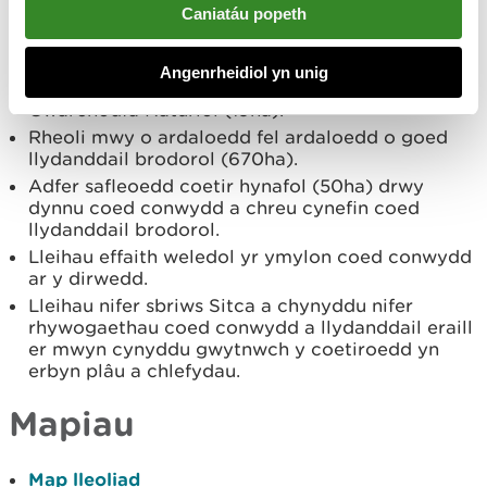
coetir olynol (210ha).
Caniatáu popeth
Neilltuo mwy o ardaloedd i’w cadw dros y tymor
hir (9ha).
Angenrheidiol yn unig
Neilltuo mwy o ardaloedd ar gyfer statws
Gwarchodfa Naturiol (19ha).
Rheoli mwy o ardaloedd fel ardaloedd o goed
llydanddail brodorol (670ha).
Adfer safleoedd coetir hynafol (50ha) drwy
dynnu coed conwydd a chreu cynefin coed
llydanddail brodorol.
Lleihau effaith weledol yr ymylon coed conwydd
ar y dirwedd.
Lleihau nifer sbriws Sitca a chynyddu nifer
rhywogaethau coed conwydd a llydanddail eraill
er mwyn cynyddu gwytnwch y coetiroedd yn
erbyn plâu a chlefydau.
Mapiau
Map lleoliad