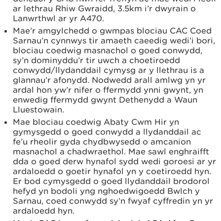
ar lethrau Rhiw Gwraidd, 3.5km i’r dwyrain o
Lanwrthwl ar yr A470.
Mae’r amgylchedd o gwmpas blociau CAC Coed
Sarnau’n cynnwys tir amaeth caeedig wedi’i bori,
blociau coedwig masnachol o goed conwydd,
sy’n dominyddu’r tir uwch a choetiroedd
conwydd/llydanddail cymysg ar y llethrau is a
glannau’r afonydd. Nodwedd arall amlwg yn yr
ardal hon yw’r nifer o ffermydd ynni gwynt, yn
enwedig ffermydd gwynt Dethenydd a Waun
Lluestowain.
Mae blociau coedwig Abaty Cwm Hir yn
gymysgedd o goed conwydd a llydanddail ac
fe’u rheolir gyda chydbwysedd o amcanion
masnachol a chadwraethol. Mae sawl enghraifft
dda o goed derw hynafol sydd wedi goroesi ar yr
ardaloedd o goetir hynafol yn y coetiroedd hyn.
Er bod cymysgedd o goed llydanddail brodorol
hefyd yn bodoli yng nghoedwigoedd Bwlch y
Sarnau, coed conwydd sy’n fwyaf cyffredin yn yr
ardaloedd hyn.