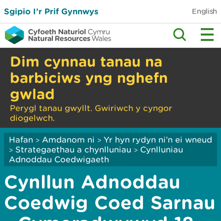
Sgipio I’r Prif Gynnwys
English
Dim cynnau tanau na
barbiciws yng nghefn
gwlad
Perygl tanau gwyllt. Gwiriwch y cyngor
diogelwch.
Hafan
Amdanom ni
Yr hyn rydyn ni’n ei wneud
>
>
Strategaethau a chynlluniau
Cynlluniau
>
>
Adnoddau Coedwigaeth
Cynllun Adnoddau
Coedwig Coed Sarnau