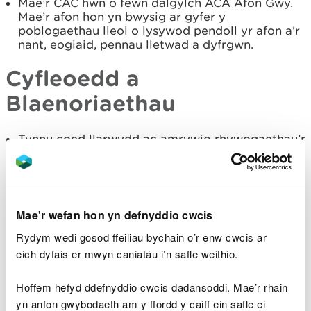
Mae’r CAC hwn o fewn dalgylch ACA Afon Gwy.
Mae’r afon hon yn bwysig ar gyfer y
poblogaethau lleol o lysywod pendoll yr afon a’r
nant, eogiaid, pennau lletwad a dyfrgwn.
Cyfleoedd a
Blaenoriaethau
Tynnu coed llarwydd ac amrywio rhywogaethau’r
coedwigoedd er mwyn cynyddu’u gwytnwch yn
erbyn plâu, gan greu coedwig gydnerth ar gyfer
cenedlaethau’r dyfodol.
Cynyddu amrywiaeth strwythurol drwy
warchodfeydd naturiol, cadw clystyrau dros y
Mae'r wefan hon yn defnyddio cwcis
tymor hir a Choedwigaeth Gorchudd Parhaol.
Rydym wedi gosod ffeiliau bychain o’r enw cwcis ar
Parhau i gynnal cyflenwad cynaliadwy o bren
eich dyfais er mwyn caniatáu i’n safle weithio.
drwy gynllunio’r dewis o rywogaethau i’w
cwympo a’u hailstocio.
Hoffem hefyd ddefnyddio cwcis dadansoddi. Mae’r rhain
Mwy o ardaloedd coetir olynol / torlannol i wella
gwytnwch y dirwedd a chysylltiadau rhwng
yn anfon gwybodaeth am y ffordd y caiff ein safle ei