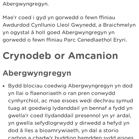
Abergwyngregyn.
Mae’r coed i gyd yn gorwedd o fewn ffiniau
Awdurdod Cynllunio Lleol Gwynedd, a Braichmelyn
yn ogystal â holl goed Abergwyngregyn yn
gorwedd o fewn ffiniau Parc Cenedlaethol Eryri.
Crynodeb or Amcanion
Abergwyngregyn
Bydd blociau coedwig Abergwyngregyn yn dod
yn llai o flaenoriaeth o ran pren conwydd
cynhyrchiol, ac mae eisoes wedi dechrau symud
tuag at goedwig lydanddail yn bennaf a fydd yn
gwella'r coed llydanddail presennol yn yr ardal,
yn gwella sefydlogrwydd y dirwedd a hefyd yn
dod â lles a bioamrywiaeth, yn dal a storio
carbon a chadw'r buddion hamdden sydd eisoes