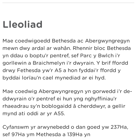
Lleoliad
Mae coedwigoedd Bethesda ac Abergwyngregyn
mewn dwy ardal ar wahân. Rhennir bloc Bethesda
yn ddau o boptu’r pentref, sef Parc y Bwlch i’r
gorllewin a Braichmelyn i’r dwyrain. Y brif ffordd
drwy Fethesda yw’r A5 a hon fyddai’r ffordd y
byddai lorïau’n cael mynediad ar ei hyd.
Mae coedwig Abergwyngregyn yn gorwedd i’r de-
ddwyrain o’r pentref ei hun yng nghyffiniau’r
rhaeadrau sy’n boblogaidd â cherddwyr, a gellir
mynd ati oddi ar yr A55.
Cyfanswm yr arwynebedd o dan goed yw 237Ha,
sef 97Ha ym Methesda a 139Ha yn