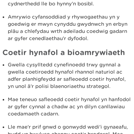
cydnerthedd lle bo hynny'n bosibl.
Amrywio cyfansoddiad y rhywogaethau yn y
goedwig er mwyn cynyddu gwydnwch yn erbyn
plâu a chlefydau wrth adeiladu coedwig gadarn
ar gyfer cenedlaethau'r dyfodol.
Coetir hynafol a bioamrywiaeth
Gwella cysylltedd cynefinoedd trwy gynnal a
gwella coetiroedd hynafol rhannol naturiol ac
adfer planhigfeydd ar safleoedd coetir hynafol,
yn unol â'r polisi blaenoriaethu strategol.
Mae teneuo safleoedd coetir hynafol yn hanfodol
ar gyfer cynnal a chadw ac yn dilyn canllawiau
coedamaeth cadarn.
Lle mae'r prif gnwd o gonwydd wedi'i gynaeafu,