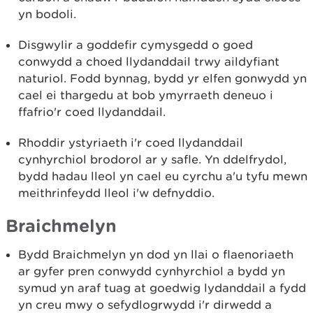
yn bodoli.
Disgwylir a goddefir cymysgedd o goed
conwydd a choed llydanddail trwy aildyfiant
naturiol. Fodd bynnag, bydd yr elfen gonwydd yn
cael ei thargedu at bob ymyrraeth deneuo i
ffafrio'r coed llydanddail.
Rhoddir ystyriaeth i'r coed llydanddail
cynhyrchiol brodorol ar y safle. Yn ddelfrydol,
bydd hadau lleol yn cael eu cyrchu a'u tyfu mewn
meithrinfeydd lleol i'w defnyddio.
Braichmelyn
Bydd Braichmelyn yn dod yn llai o flaenoriaeth
ar gyfer pren conwydd cynhyrchiol a bydd yn
symud yn araf tuag at goedwig lydanddail a fydd
yn creu mwy o sefydlogrwydd i'r dirwedd a