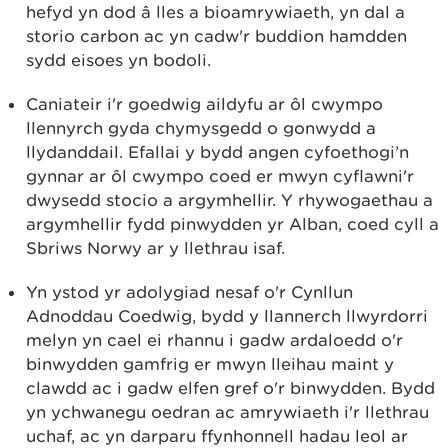
hefyd yn dod â lles a bioamrywiaeth, yn dal a
storio carbon ac yn cadw'r buddion hamdden
sydd eisoes yn bodoli.
Caniateir i'r goedwig aildyfu ar ôl cwympo
llennyrch gyda chymysgedd o gonwydd a
llydanddail. Efallai y bydd angen cyfoethogi’n
gynnar ar ôl cwympo coed er mwyn cyflawni'r
dwysedd stocio a argymhellir. Y rhywogaethau a
argymhellir fydd pinwydden yr Alban, coed cyll a
Sbriws Norwy ar y llethrau isaf.
Yn ystod yr adolygiad nesaf o'r Cynllun
Adnoddau Coedwig, bydd y llannerch llwyrdorri
melyn yn cael ei rhannu i gadw ardaloedd o'r
binwydden gamfrig er mwyn lleihau maint y
clawdd ac i gadw elfen gref o'r binwydden. Bydd
yn ychwanegu oedran ac amrywiaeth i'r llethrau
uchaf, ac yn darparu ffynhonnell hadau leol ar