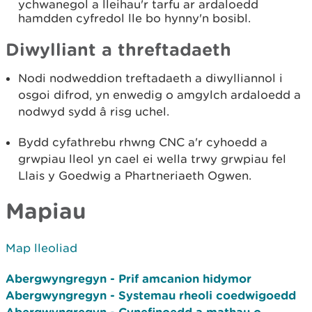
ychwanegol a lleihau'r tarfu ar ardaloedd
hamdden cyfredol lle bo hynny'n bosibl.
Diwylliant a threftadaeth
Nodi nodweddion treftadaeth a diwylliannol i
osgoi difrod, yn enwedig o amgylch ardaloedd a
nodwyd sydd â risg uchel.
Bydd cyfathrebu rhwng CNC a'r cyhoedd a
grwpiau lleol yn cael ei wella trwy grwpiau fel
Llais y Goedwig a Phartneriaeth Ogwen.
Mapiau
Map lleoliad
Abergwyngregyn - Prif amcanion hidymor
Abergwyngregyn - Systemau rheoli coedwigoedd
Abergwyngregyn - Cynefinoedd a mathau o