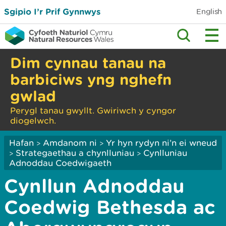
Sgipio I’r Prif Gynnwys
English
Dim cynnau tanau na
barbiciws yng nghefn
gwlad
Perygl tanau gwyllt. Gwiriwch y cyngor
diogelwch.
Hafan
Amdanom ni
Yr hyn rydyn ni’n ei wneud
>
>
Strategaethau a chynlluniau
Cynlluniau
>
>
Adnoddau Coedwigaeth
Cynllun Adnoddau
Coedwig Bethesda ac