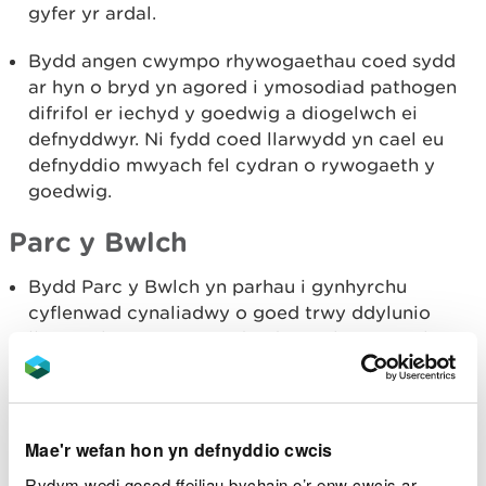
gyfer yr ardal.
Bydd angen cwympo rhywogaethau coed sydd
ar hyn o bryd yn agored i ymosodiad pathogen
difrifol er iechyd y goedwig a diogelwch ei
defnyddwyr. Ni fydd coed llarwydd yn cael eu
defnyddio mwyach fel cydran o rywogaeth y
goedwig.
Parc y Bwlch
Bydd Parc y Bwlch yn parhau i gynhyrchu
cyflenwad cynaliadwy o goed trwy ddylunio
llennyrch cwympo coed a dewis rhywogaethau
ailstocio i ganiatáu cynhyrchiant trwy goedwig
gorchudd di-dor mewn cylchdroadau yn y
dyfodol.
Mae'r wefan hon yn defnyddio cwcis
Oherwydd cydrannau tebyg o ran oedran ym
Rydym wedi gosod ffeiliau bychain o’r enw cwcis ar