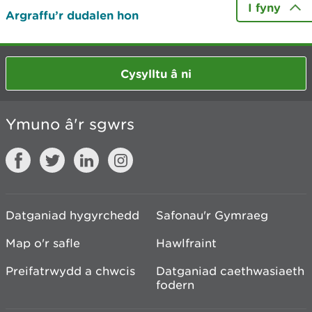
I fyny
Argraffu’r dudalen hon
Cysylltu â ni
Ymuno â'r sgwrs
Datganiad hygyrchedd
Safonau'r Gymraeg
Map o'r safle
Hawlfraint
Preifatrwydd a chwcis
Datganiad caethwasiaeth
fodern