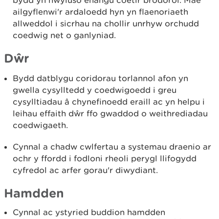
bydd yn hwyluso ehangu coetir brodorol. Mae
ailgyflenwi'r ardaloedd hyn yn flaenoriaeth
allweddol i sicrhau na chollir unrhyw orchudd
coedwig net o ganlyniad.
Dŵr
Bydd datblygu coridorau torlannol afon yn
gwella cysylltedd y coedwigoedd i greu
cysylltiadau â chynefinoedd eraill ac yn helpu i
leihau effaith dŵr ffo gwaddod o weithrediadau
coedwigaeth.
Cynnal a chadw cwlfertau a systemau draenio ar
ochr y ffordd i fodloni rheoli perygl llifogydd
cyfredol ac arfer gorau'r diwydiant.
Hamdden
Cynnal ac ystyried buddion hamdden