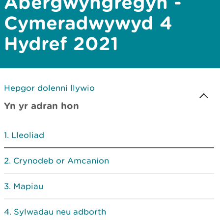
Abergwyngregyn -
Cymeradwywyd 4
Hydref 2021
Hepgor dolenni llywio
Yn yr adran hon
Lleoliad
Crynodeb or Amcanion
Mapiau
Sylwadau neu adborth