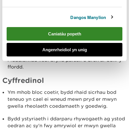
ar hyn o bryd yn agored i ymosodiad pathogen
difrifol er iechyd y goedwig a diogelwch ei
Dangos Manylion
defnyddwyr. Ni fydd coed llarwydd yn cael eu
defnyddio mwyach fel cydran o rywogaeth y
goedwig.
Caniatáu popeth
Yr opsiwn gwerthu coed a ffefrir fyddai
Angenrheidiol yn unig
cynhyrchu uniongyrchol. Byddai hyn yn rhoi cyfle
i fuddiannau lleol brynu parseli o bren ar ochr y
ffordd.
Cyffredinol
Ym mhob bloc coetir, bydd rhaid sicrhau bod
teneuo yn cael ei wneud mewn pryd er mwyn
gwella rheolaeth coedamaeth y goedwig.
Bydd ystyriaeth i ddarparu rhywogaeth ag ystod
oedran ac sy'n fwy amrywiol er mwyn gwella