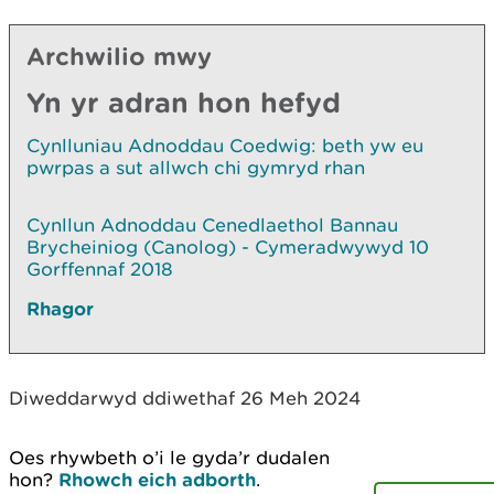
Archwilio mwy
Yn yr adran hon hefyd
Cynlluniau Adnoddau Coedwig: beth yw eu
pwrpas a sut allwch chi gymryd rhan
Cynllun Adnoddau Cenedlaethol Bannau
Brycheiniog (Canolog) - Cymeradwywyd 10
Gorffennaf 2018
Rhagor
Diweddarwyd ddiwethaf 26 Meh 2024
Oes rhywbeth o’i le gyda’r dudalen
hon?
Rhowch eich adborth
.