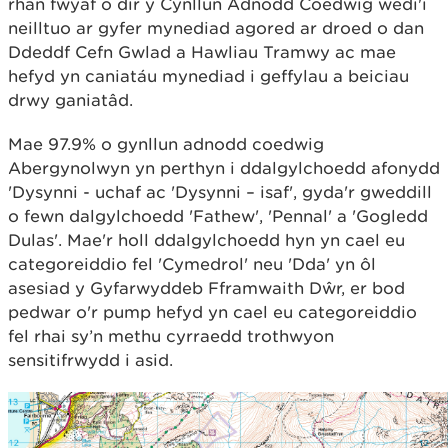
rhan fwyaf o dir y Cynllun Adnodd Coedwig wedi'i
neilltuo ar gyfer mynediad agored ar droed o dan
Ddeddf Cefn Gwlad a Hawliau Tramwy ac mae
hefyd yn caniatáu mynediad i geffylau a beiciau
drwy ganiatâd.
Mae 97.9% o gynllun adnodd coedwig
Abergynolwyn yn perthyn i ddalgylchoedd afonydd
'Dysynni - uchaf ac 'Dysynni – isaf', gyda'r gweddill
o fewn dalgylchoedd 'Fathew', 'Pennal' a 'Gogledd
Dulas'. Mae'r holl ddalgylchoedd hyn yn cael eu
categoreiddio fel 'Cymedrol' neu 'Dda' yn ôl
asesiad y Gyfarwyddeb Fframwaith Dŵr, er bod
pedwar o'r pump hefyd yn cael eu categoreiddio
fel rhai sy’n methu cyrraedd trothwyon
sensitifrwydd i asid.