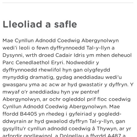
Lleoliad a safle
Mae Cynllun Adnodd Coedwig Abergynolwyn
wedi’i leoli o fewn dyffrynnoedd Tal-y-llyn a
Dysynni, wrth droed Cadair Idris ym mhen deheuol
Parc Cenedlaethol Eryri. Nodweddir y
dyffrynnoedd rhewlifol hyn gan olygfeydd
mynyddig dramatig, gydag aneddiadau wedi'u
gwasgaru yma ac acw ar hyd gwastatir y dyffryn. Y
mwyaf o'r aneddiadau hyn yw pentref
Abergynolwyn, ar ochr ogleddol prif floc coedwig
Cynllun Adnodd Coedwig Abergynolwyn. Mae
ffordd B4405 yn rhedeg i gyfeiriad y gogledd-
ddwyrain ar hyd gwaelod dyffryn Tal-y-llyn, gan
gysylltu'r cynllun adnodd coedwig â Thywyn, ar yr
arfordir gorllewinol, a Dolgellau a ffyrdd A487 a