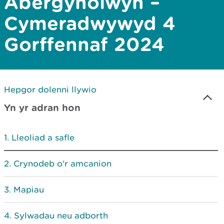
Abergynolwyn –
Cymeradwywyd 4
Gorffennaf 2024
Hepgor dolenni llywio
Yn yr adran hon
Lleoliad a safle
Crynodeb o'r amcanion
Mapiau
Sylwadau neu adborth