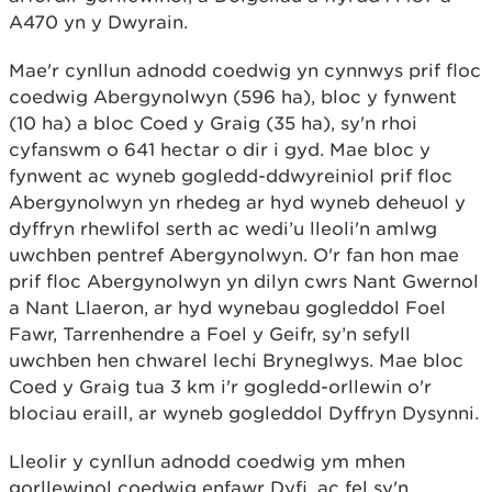
A470 yn y Dwyrain.
Mae'r cynllun adnodd coedwig yn cynnwys prif floc
coedwig Abergynolwyn (596 ha), bloc y fynwent
(10 ha) a bloc Coed y Graig (35 ha), sy'n rhoi
cyfanswm o 641 hectar o dir i gyd. Mae bloc y
fynwent ac wyneb gogledd-ddwyreiniol prif floc
Abergynolwyn yn rhedeg ar hyd wyneb deheuol y
dyffryn rhewlifol serth ac wedi’u lleoli'n amlwg
uwchben pentref Abergynolwyn. O'r fan hon mae
prif floc Abergynolwyn yn dilyn cwrs Nant Gwernol
a Nant Llaeron, ar hyd wynebau gogleddol Foel
Fawr, Tarrenhendre a Foel y Geifr, sy’n sefyll
uwchben hen chwarel lechi Bryneglwys. Mae bloc
Coed y Graig tua 3 km i'r gogledd-orllewin o'r
blociau eraill, ar wyneb gogleddol Dyffryn Dysynni.
Lleolir y cynllun adnodd coedwig ym mhen
gorllewinol coedwig enfawr Dyfi, ac fel sy'n