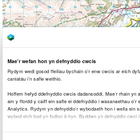
Crynodeb o'r amcanion
Mae'r wefan hon yn defnyddio cwcis
Cytunwyd ar yr amcanion rheoli canlynol er mwyn
Rydym wedi gosod ffeiliau bychain o’r enw cwcis ar eich dy
cynnal a gwella gwydnwch ecosystemau a'r
caniatáu i’n safle weithio.
manteision y maent yn eu darparu:
Hoffem hefyd ddefnyddio cwcis dadansoddi. Mae’r rhain yn
Cael gwared o larwydd ac amrywio
cyfansoddiad rhywogaethau’r goedwig i
am y ffordd y caiff ein safle ei ddefnyddio i wasanaethau o’r
gynyddu’r gallu i wrthsefyll plâu a chlefydau gan
Analytics. Rydym yn defnyddio’r wybodaeth hon i wella ein s
ddatblygu coedwig gadarn ar gyfer
wybod eich bod yn fodlon â hyn. Byddwn yn defnyddio cwci 
cenedlaethau’r dyfodol.
Parhau i gynnal cyflenwad cynaliadwy o bren
Gellir
darllen mwy am ein cwcis
cyn i chi ddewis.
drwy ddewis y cynlluniau cwympo a’r
rhywogaethau sy’n cael eu hailstocio.