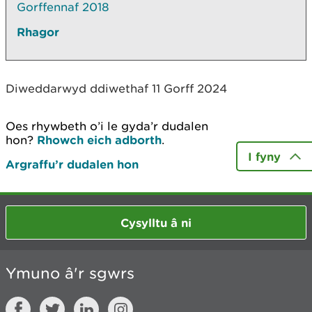
Gorffennaf 2018
Rhagor
Diweddarwyd ddiwethaf 11 Gorff 2024
Oes rhywbeth o’i le gyda’r dudalen
hon?
Rhowch eich adborth
.
I fyny
Argraffu’r dudalen hon
Cysylltu â ni
Ymuno â'r sgwrs