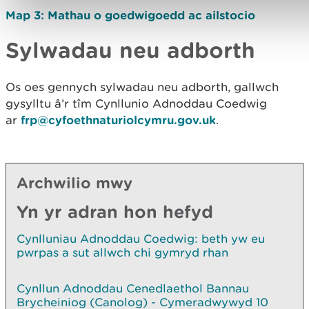
Map 3: Mathau o goedwigoedd ac ailstocio
Sylwadau neu adborth
Os oes gennych sylwadau neu adborth, gallwch
gysylltu â’r tîm Cynllunio Adnoddau Coedwig
ar
frp@cyfoethnaturiolcymru.gov.uk
.
Archwilio mwy
Yn yr adran hon hefyd
Cynlluniau Adnoddau Coedwig: beth yw eu
pwrpas a sut allwch chi gymryd rhan
Cynllun Adnoddau Cenedlaethol Bannau
Brycheiniog (Canolog) - Cymeradwywyd 10