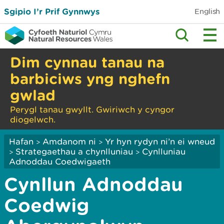
Sgipio I’r Prif Gynnwys
English
Dim cynnau tanau na
barbiciws yng nghefn
gwlad
Perygl tanau gwyllt. Gwiriwch y cyngor
diogelwch.
Hafan
Amdanom ni
Yr hyn rydyn ni’n ei wneud
>
>
Strategaethau a chynlluniau
Cynlluniau
>
>
Adnoddau Coedwigaeth
Cynllun Adnoddau
Coedwig