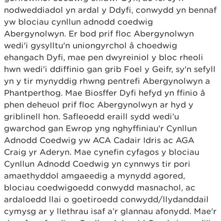
nodweddiadol yn ardal y Ddyfi, conwydd yn bennaf
yw blociau cynllun adnodd coedwig
Abergynolwyn. Er bod prif floc Abergynolwyn
wedi'i gysylltu'n uniongyrchol â choedwig
ehangach Dyfi, mae pen dwyreiniol y bloc rheoli
hwn wedi'i ddiffinio gan grib Foel y Geifr, sy'n sefyll
yn y tir mynyddig rhwng pentrefi Abergynolwyn a
Phantperthog. Mae Biosffer Dyfi hefyd yn ffinio â
phen deheuol prif floc Abergynolwyn ar hyd y
griblinell hon. Safleoedd eraill sydd wedi’u
gwarchod gan Ewrop yng nghyffiniau'r Cynllun
Adnodd Coedwig yw ACA Cadair Idris ac AGA
Craig yr Aderyn. Mae cynefin cyfagos y blociau
Cynllun Adnodd Coedwig yn cynnwys tir pori
amaethyddol amgaeedig a mynydd agored,
blociau coedwigoedd conwydd masnachol, ac
ardaloedd llai o goetiroedd conwydd/llydanddail
cymysg ar y llethrau isaf a’r glannau afonydd. Mae'r