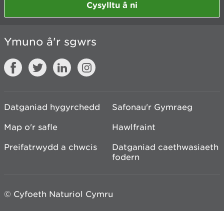
Cysylltu â ni
Ymuno â'r sgwrs
Datganiad hygyrchedd
Safonau'r Gymraeg
Map o'r safle
Hawlfraint
Preifatrwydd a chwcis
Datganiad caethwasiaeth
fodern
© Cyfoeth Naturiol Cymru