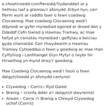
a choetiroedd conifferaidd/llydanddail ar y
llethrau isaf a glannau’r afonydd. Erbyn hyn, ceir
fferm wynt ar raddfa fawr o fewn coedwig
Clocaenog. Mae coedwig Clocaenog wedi’i
ddynodi ar gyfer mynediad agored ar droed dan y
Ddeddf Cefn Gwlad a Hawliau Tramwy, ac mae
hefyd yn caniatáu mynediad i geffylau a beiciau
gyda chaniatâd. Ceir rhwydwaith o Hawliau
Tramwy Cyhoeddus o fewn y goedwig ac mae rhan
Cyffylliog i Lanfihangel Glyn Myfyr o lwybr hir
Hiraethog yn mynd drwy’r goedwig.
Mae Coedwig Clocaenog wedi’i lleoli o fewn
dalgylchoedd yr afonydd canlynol:
Clywedog – Corris i Ryd Galed
Brenig – cronfa ddŵr a’r dalgylch dwyreiniol
Alwen – Ceirw i’r Brenig a Chlwyd Clywedog
uchaf (Corris)