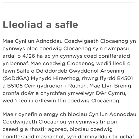
Lleoliad a safle
Mae Cynllun Adnoddau Coedwigaeth Clocaenog yn
cynnwys bloc coedwig Clocaenog sy’n cwmpasu
ardal o 4,126 ha ac yn cynnwys coed conifferaidd
yn bennaf. Mae coedwig Clocaenog wedi’i lleoli o
fewn Safle o Ddiddordeb Gwyddonol Arbennig
(SoDdGA) Mynydd Hiraethog, rhwng ffyrdd B4501
a B5105 Cerrigydrudion i Ruthun. Mae Llyn Brenig,
cronfa ddŵr a chyrchfan ymwelwyr Dŵr Cymru,
wedi’i leoli i orllewin ffin coedwig Clocaenog.
Mae’r cynefin o amgylch blociau Cynllun Adnoddau
Coedwigaeth Clocaenog yn cynnwys tir pori
caeedig a rhostir agored, blociau coedwig
conifferaidd masnachol, sy’n dominyddu’r tir uchaf