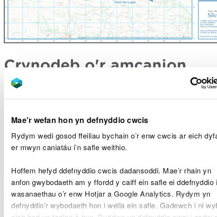
Crynodeb o'r amcanion
Cytunwyd ar yr amcanion rheoli canlynol er mwyn
cynnal a gwella gwydnwch ecosystemau a'r
manteision y maent yn eu darparu:
Mae'r wefan hon yn defnyddio cwcis
Tynnu coed llarwydd ac arallgyfeirio
Rydym wedi gosod ffeiliau bychain o’r enw cwcis ar eich dyf
cyfansoddiad rhywogaethau’r goedwig i wella’r
er mwyn caniatáu i’n safle weithio.
gallu i wrthsefyll plâu a chlefydau gan hefyd
adeiladu coedwig gadarn ar gyfer cenedlaethau’r
Hoffem hefyd ddefnyddio cwcis dadansoddi. Mae’r rhain yn
dyfodol.
anfon gwybodaeth am y ffordd y caiff ein safle ei ddefnyddio 
wasanaethau o’r enw Hotjar a Google Analytics. Rydym yn
Cynyddu amrywiaeth strwythurol a chadwraeth
Gwiwerod Coch trwy gronfeydd naturiol,
defnyddio’r wybodaeth hon i wella ein safle. Gadewch i ni w
cadwraeth hirdymor a Choedwigaeth Gorchudd
eich bod yn fodlon â hyn. Byddwn yn defnyddio cwci i gadw 