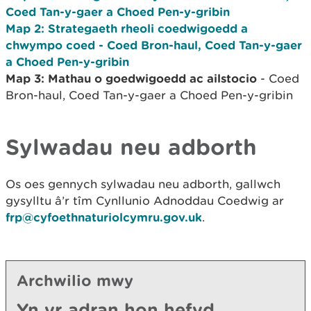
Coed Tan-y-gaer a Choed Pen-y-gribin
Map 2: Strategaeth rheoli coedwigoedd a
chwympo coed
- Coed Bron-haul, Coed Tan-y-gaer
a Choed Pen-y-gribin
Map 3: Mathau o goedwigoedd ac ailstocio
- Coed
Bron-haul, Coed Tan-y-gaer a Choed Pen-y-gribin
Sylwadau neu adborth
Os oes gennych sylwadau neu adborth, gallwch
gysylltu â’r tîm Cynllunio Adnoddau Coedwig ar
frp@cyfoethnaturiolcymru.gov.uk
.
Archwilio mwy
Yn yr adran hon hefyd