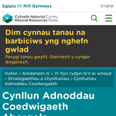
Sgipio I’r Prif Gynnwys
English
Dim cynnau tanau na
barbiciws yng nghefn
gwlad
Perygl tanau gwyllt. Gwiriwch y cyngor
diogelwch.
Hafan
Amdanom ni
Yr hyn rydyn ni’n ei wneud
>
>
Strategaethau a chynlluniau
Cynlluniau
>
>
Adnoddau Coedwigaeth
Cynllun Adnoddau
Coedwigaeth