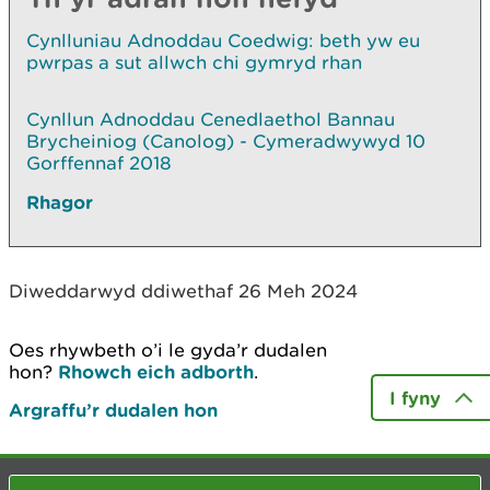
Cynlluniau Adnoddau Coedwig: beth yw eu
pwrpas a sut allwch chi gymryd rhan
Cynllun Adnoddau Cenedlaethol Bannau
Brycheiniog (Canolog) - Cymeradwywyd 10
Gorffennaf 2018
Rhagor
Diweddarwyd ddiwethaf 26 Meh 2024
Oes rhywbeth o’i le gyda’r dudalen
hon?
Rhowch eich adborth
.
I fyny
Argraffu’r dudalen hon