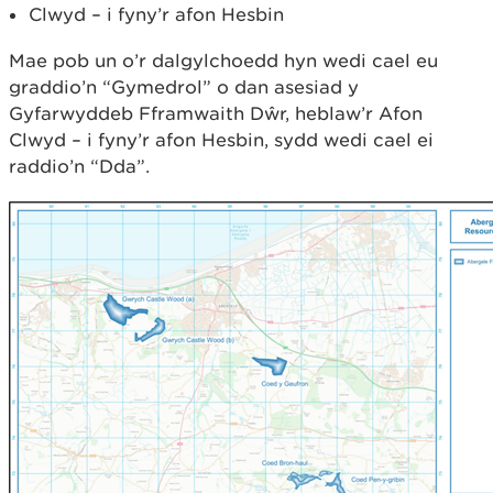
Clwyd – i fyny’r afon Hesbin
Mae pob un o’r dalgylchoedd hyn wedi cael eu
graddio’n “Gymedrol” o dan asesiad y
Gyfarwyddeb Fframwaith Dŵr, heblaw’r Afon
Clwyd – i fyny’r afon Hesbin, sydd wedi cael ei
raddio’n “Dda”.