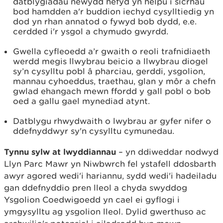
datblygiadau newydd hefyd yn helpu i sicrhau
bod hamdden a'r buddion iechyd cysylltiedig yn
dod yn rhan annatod o fywyd bob dydd, e.e.
cerdded i'r ysgol a chymudo gwyrdd.
Gwella cyfleoedd a’r gwaith o reoli trafnidiaeth
werdd megis llwybrau beicio a llwybrau diogel
sy’n cysylltu pobl â pharciau, gerddi, ysgolion,
mannau cyhoeddus, traethau, glan y môr a chefn
gwlad ehangach mewn ffordd y gall pobl o bob
oed a gallu gael mynediad atynt.
Datblygu rhwydwaith o lwybrau ar gyfer nifer o
ddefnyddwyr sy'n cysylltu cymunedau.
Tynnu sylw at lwyddiannau
– yn ddiweddar nodwyd
Llyn Parc Mawr yn Niwbwrch fel ystafell ddosbarth
awyr agored wedi'i hariannu, sydd wedi'i hadeiladu
gan ddefnyddio pren lleol a chyda swyddog
Ysgolion Coedwigoedd yn cael ei gyflogi i
ymgysylltu ag ysgolion lleol. Dylid gwerthuso ac