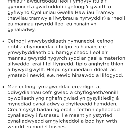
ffiniau'r awdurdodau lleol i ymgysylltu â’r
gymuned a gwirfoddoli i gefnogi’r gwaith o
gyflwyno Cynlluniau Gwella Hawliau Tramwy
(hawliau tramwy a llwybrau a hyrwyddir) a rheoli
eu mannau gwyrdd lleol eu hunain yn
gynaliadwy.
Cefnogi ymwybyddiaeth gymunedol, cefnogi
pobl a chymunedau i helpu eu hunain, e.e.
ymwybyddiaeth o'u hamgylchedd lleol a'r
mannau gwyrdd hygyrch sydd ar gael a materion
allweddol eraill fel llygredd, tipio anghyfreithlon
a bywyd gwyllt. Helpu cymunedau i ddeall ac
ymateb i newid, e.e. newid hinsawdd a llifogydd.
Mae cefnogi ymagweddau creadigol at
ddiwydiannau cefn gwlad a chyflogaeth/ennill
bywoliaeth yng nghefn gwlad yn gysylltiedig â
mynediad cynaliadwy a chyfleoedd hamdden.
Creu'r cysylltiadau ag eraill i feithrin cyfleoedd
cynaliadwy i fusnesau, lle maent yn ystyried
cynaliadwyedd amgylcheddol a bod hyn wrth
wraidd eu model busnes.