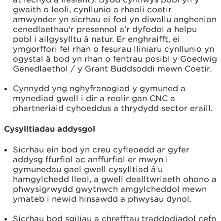
gwaith o leoli, cynllunio a rheoli coetir
amwynder yn sicrhau ei fod yn diwallu anghenion
cenedlaethau'r presennol a'r dyfodol a helpu
pobl i ailgysylltu â natur. Er enghraifft, ei
ymgorffori fel rhan o fesurau lliniaru cynllunio yn
ogystal â bod yn rhan o fentrau posibl y Goedwig
Genedlaethol / y Grant Buddsoddi mewn Coetir.
Cynnydd yng nghyfranogiad y gymuned a
mynediad gwell i dir a reolir gan CNC a
phartneriaid cyhoeddus a thrydydd sector eraill.
Cysylltiadau addysgol
Sicrhau ein bod yn creu cyfleoedd ar gyfer
addysg ffurfiol ac anffurfiol er mwyn i
gymunedau gael gwell cysylltiad â’u
hamgylchedd lleol, a gwell dealltwriaeth ohono a
phwysigrwydd gwytnwch amgylcheddol mewn
ymateb i newid hinsawdd a phwysau dynol.
Sicrhau bod sgiliau a chrefftau traddodiadol cefn