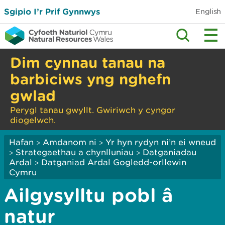
Sgipio I’r Prif Gynnwys
English
Dim cynnau tanau na
barbiciws yng nghefn
gwlad
Perygl tanau gwyllt. Gwiriwch y cyngor
diogelwch.
Hafan
Amdanom ni
Yr hyn rydyn ni’n ei wneud
>
>
Strategaethau a chynlluniau
Datganiadau
>
>
Ardal
Datganiad Ardal Gogledd-orllewin
>
Cymru
Ailgysylltu pobl â
natur