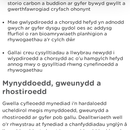
storio carbon a buddion ar gyfer bywyd gwyllt a
gwerthfawrogiad cryfach ohonynt
Mae gwlypdiroedd a chorsydd hefyd yn adnodd
gwych ar gyfer dysgu gydol oes ac addysg
ffurfiol o ran bioamrywiaeth planhigion a
rhywogaethau a'r cylch dŵr
Gallai creu cysylltiadau a llwybrau newydd i
wlypdiroedd a chorsydd ac o’u hamgylch hefyd
annog mwy o gysylltiad rhwng cynefinoedd a
rhywogaethau
Mynyddoedd, gweunydd a
rhostiroedd
Gwella cyfleoedd mynediad i'n hardaloedd
ucheldirol megis mynyddoedd, gweunydd a
rhostiroedd ar gyfer pob gallu. Dealltwriaeth well
o'r rhwystrau at fynediad a chanfyddiadau ynglŷn â