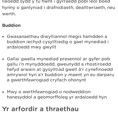
lleoedd sydd y tu hwnt i gyrraedd pobl leol boed
hynny o ganlyniad i drafnidiaeth, dealltwriaeth, neu
werth.
Buddion
Gwasanaethau diwylliannol megis hamdden a
buddion iechyd cysylltiedig o gael mynediad i
ardaloedd mwy gwyllt
Gallai gwella mynediad presennol ar gyfer pob
gallu i'n mynyddoedd, gweunydd a rhostiroedd
hefyd arwain at gysylltiad gwell â’r cynefinoedd
amrywiol hyn a'r buddion y maent yn eu darparu
a gwerthfawrogiad cryfach ohonynt
Mwy o werthfawrogiad o nodweddion
hanesyddol a geomorffoleg yr ardaloedd hyn
Yr arfordir a thraethau