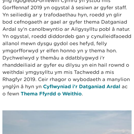
yng ngogledd-orllewin Cymru yn ystod mis
Gorffennaf 2019 yn ogystal â sesiwn ar gyfer staff.
Yn seiliedig ar y trafodaethau hyn, roedd yn glir
bod cefnogaeth ar gael ar gyfer thema Datganiad
Ardal sy'n canolbwyntio ar Ailgysylltu pobl â natur.
Yn ogystal, roedd diddordeb gan y cynulleidfaoedd
allanol mewn dysgu gydol oes hefyd, felly
ymgorfforwyd yr elfen honno yn y thema hon.
Dychwelwyd y themâu a ddatblygwyd i'r
rhanddeiliaid ar gyfer eu dilysu yn ein hail rownd o
weithdai ymgysylltu ym mis Tachwedd a mis
Rhagfyr 2019. Ceir rhagor o wybodaeth a manylion
ynglŷn â hyn yn
Cyflwyniad i'r Datganiad Ardal
ac
o fewn
Thema Ffyrdd o Weithio
.