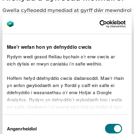
Gwella cyfleoedd mynediad at gyrff dŵr mewndirol
fel afonydd a llynnoedd ac o’u hamgylch lle bo
hynny’n briodol ar gyfer hamdden a buddion
iechyd gan gynnwys gwella hawliau tramwy
cyhoeddus presennol a llwybrau newydd lle mae eu
hangen.
Mae'r wefan hon yn defnyddio cwcis
Rydym wedi gosod ffeiliau bychain o’r enw cwcis ar
Buddion
eich dyfais er mwyn caniatáu i’n safle weithio.
Gwasanaethau diwylliannol megis hamdden a
Hoffem hefyd ddefnyddio cwcis dadansoddi. Mae’r rhain
buddion iechyd cysylltiedig
yn anfon gwybodaeth am y ffordd y caiff ein safle ei
Gall cynnwys cymunedau yn y gwaith o
ddefnyddio i wasanaethau o’r enw Hotjar a Google
ddatblygu cyfleoedd hamdden arwain at
Analytics. Rydym yn defnyddio’r wybodaeth hon i wella
gysylltiadau cryfach â'r amgylchedd dŵr lleol yn
ein safle. Gadewch i ni wybod eich bod yn fodlon â hyn.
agos at ble maent yn byw a gweithio
Byddwn yn defnyddio cwci i gadw eich dewis.
Dewis
Gallai creu llwybrau newydd at gyrff dŵr megis
Gellir
darllen mwy am ein cwcis
cyn i chi ddewis.
Angenrheidiol
llynnoedd ac afonydd ac o’u hamgylch hefyd
Caniatâd