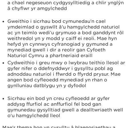
a chael negeseuon cydgysylltiedig a chlir ynglŷn
â chyflwr yr amgylchedd
Gweithio i sicrhau bod cymunedau’n cael
ymdeimlad o gyswllt â’u hamgylchedd naturiol
ac yn teimlo wedi’u grymuso a bod ganddynt rôl
weithredol yn y modd y caiff ei reoli. Mae hyn
hefyd yn cynnwys cyfranogiad y gymuned a
mynediad gwell i dir a reolir gan Cyfoeth
Naturiol Cymru a phartneriaid eraill
Cydweithio i greu mwy o lwybrau teithio llesol ar
gyfer nifer o ddefnyddwyr i gysylltu pobl ag
adnoddau naturiol i ffwrdd o ffyrdd prysur. Mae
angen bod cyfleoedd mynediad yn rhan o
gynlluniau datblygu yn y dyfodol
Sicrhau ein bod yn creu cyfleoedd ar gyfer
addysg ffurfiol ac anffurfiol fel bod gan
gymunedau gysylltiad gwell a dealltwriaeth well
o'u hamgylchedd lleol
Mae'r thema hon yn cysylltu â blaenoriaethau a