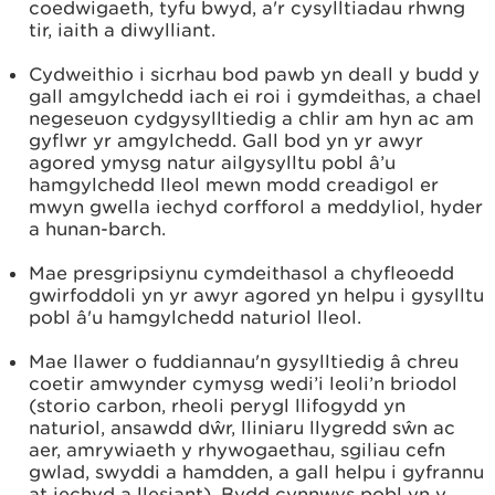
coedwigaeth, tyfu bwyd, a'r cysylltiadau rhwng
tir, iaith a diwylliant.
Cydweithio i sicrhau bod pawb yn deall y budd y
gall amgylchedd iach ei roi i gymdeithas, a chael
negeseuon cydgysylltiedig a chlir am hyn ac am
gyflwr yr amgylchedd. Gall bod yn yr awyr
agored ymysg natur ailgysylltu pobl â’u
hamgylchedd lleol mewn modd creadigol er
mwyn gwella iechyd corfforol a meddyliol, hyder
a hunan-barch.
Mae presgripsiynu cymdeithasol a chyfleoedd
gwirfoddoli yn yr awyr agored yn helpu i gysylltu
pobl â'u hamgylchedd naturiol lleol.
Mae llawer o fuddiannau'n gysylltiedig â chreu
coetir amwynder cymysg wedi’i leoli’n briodol
(storio carbon, rheoli perygl llifogydd yn
naturiol, ansawdd dŵr, lliniaru llygredd sŵn ac
aer, amrywiaeth y rhywogaethau, sgiliau cefn
gwlad, swyddi a hamdden, a gall helpu i gyfrannu
at iechyd a llesiant). Bydd cynnwys pobl yn y