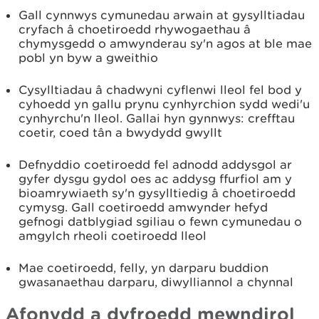
Gall cynnwys cymunedau arwain at gysylltiadau
cryfach â choetiroedd rhywogaethau â
chymysgedd o amwynderau sy'n agos at ble mae
pobl yn byw a gweithio
Cysylltiadau â chadwyni cyflenwi lleol fel bod y
cyhoedd yn gallu prynu cynhyrchion sydd wedi'u
cynhyrchu'n lleol. Gallai hyn gynnwys: crefftau
coetir, coed tân a bwydydd gwyllt
Defnyddio coetiroedd fel adnodd addysgol ar
gyfer dysgu gydol oes ac addysg ffurfiol am y
bioamrywiaeth sy'n gysylltiedig â choetiroedd
cymysg. Gall coetiroedd amwynder hefyd
gefnogi datblygiad sgiliau o fewn cymunedau o
amgylch rheoli coetiroedd lleol
Mae coetiroedd, felly, yn darparu buddion
gwasanaethau darparu, diwylliannol a chynnal
Afonydd a dyfroedd mewndirol