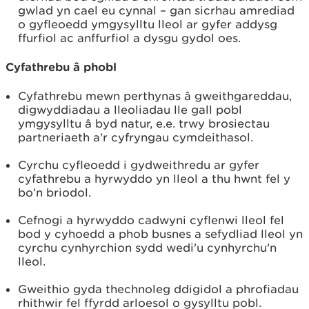
gwlad yn cael eu cynnal
– gan sicrhau amrediad
o gyfleoedd ymgysylltu lleol ar gyfer addysg
ffurfiol ac anffurfiol a dysgu gydol oes.
Cyfathrebu â phobl
Cyfathrebu mewn perthynas â gweithgareddau,
digwyddiadau a lleoliadau lle gall pobl
ymgysylltu â byd natur, e.e. trwy brosiectau
partneriaeth a'r cyfryngau cymdeithasol.
Cyrchu cyfleoedd i gydweithredu ar gyfer
cyfathrebu a hyrwyddo yn lleol a thu hwnt fel y
bo’n briodol.
Cefnogi a hyrwyddo cadwyni cyflenwi lleol fel
bod y cyhoedd a phob busnes a sefydliad lleol yn
cyrchu cynhyrchion sydd wedi'u cynhyrchu'n
lleol.
Gweithio gyda thechnoleg ddigidol a phrofiadau
rhithwir fel ffyrdd arloesol o gysylltu pobl.