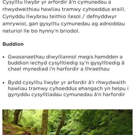
Cysylltu llwybr yr arfordir â'n cymunedau a
rhwydweithiau hawliau tramwy cyhoeddus eraill.
Cynyddu llwybrau teithio llesol / defnyddwyr
amrywiol, gan gysylltu cymunedau ag adnoddau
naturiol lle bo hynny’n briodol.
Buddion
Gwasanaethau diwylliannol megis hamdden a
buddion iechyd cysylltiedig sy’n gysylltiedig â
chael mynediad i'n harfordir a thraethau
Bydd cysylltu llwybr yr arfordir â'r rhwydwaith
hawliau tramwy cyhoeddus ehangach yn helpu i
gynyddu cysylltiadau cymunedau â'n harfordir