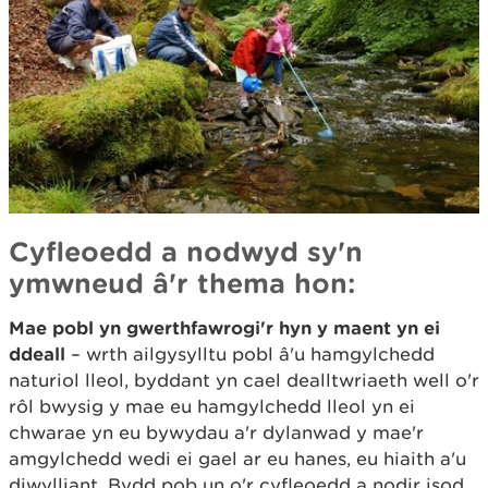
Cyfleoedd a nodwyd sy'n
ymwneud â'r thema hon:
Mae pobl yn gwerthfawrogi'r hyn y maent yn ei
ddeall
– wrth ailgysylltu pobl â'u hamgylchedd
naturiol lleol, byddant yn cael dealltwriaeth well o'r
rôl bwysig y mae eu hamgylchedd lleol yn ei
chwarae yn eu bywydau a'r dylanwad y mae'r
amgylchedd wedi ei gael ar eu hanes, eu hiaith a'u
diwylliant. Bydd pob un o'r cyfleoedd a nodir isod