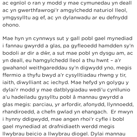
ac egnïol o ran y modd y mae cymunedau yn deall
ac yn gwerthfawrogi’r amgylchedd naturiol lleol,
ymgysylltu ag ef, ac yn dylanwadu ar eu defnydd
ohono.
Mae hyn yn cynnwys sut y gall pobl gael mynediad
i fannau gwyrdd a glas, pa gyfleoedd hamdden sy’n
bodoli ar dir a dŵr, a sut mae pobl yn dysgu am, ac
yn deall, eu hamgylchedd lleol a thu hwnt – a’r
gwahanol weithgareddau sy’n digwydd yno, megis
ffermio a thyfu bwyd a’r cysylltiadau rhwng y tir,
iaith, diwylliant ac iechyd. Mae hefyd yn golygu y
dylai'r modd y mae datblygiadau wedi'u cynllunio
a'u hadeiladu gysylltu pobl â mannau gwyrdd a
glas megis: parciau, yr arfordir, afonydd, llynnoedd,
rhandiroedd, a chefn gwlad yn ehangach. Er mwyn
i hynny ddigwydd, mae angen rhoi'r cyfle i bobl
gael mynediad at drafnidiaeth werdd megis
llwybrau beicio a llwybrau diogel. Dylai mannau