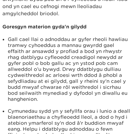
ond yn cael eu cefnogi mewn lleoliadau
amgylcheddol briodol.
Goresgyn materion gyda'n gilydd
Gall cael llai o adnoddau ar gyfer rheoli hawliau
tramwy cyhoeddus a mannau gwyrdd gael
effaith ar ansawdd y profiad a bod yn rhwystr
rhag datblygu cyfleoedd creadigol newydd ar
gyfer pobl o bob gallu ac yn ystod pob cam
allweddol o’u bywyd. Drwy ddatblygu dulliau
cydweithredol ac arloesi wrth ddod â phobl a
sefydliadau at ei gilydd, gall y rheini sy'n cael y
budd mwyaf chwarae rôl weithredol i sicrhau
bod seilwaith mynediad y dyfodol yn diwallu eu
hanghenion.
Cymunedau sydd yn y sefyllfa orau i lunio a deall
blaenoriaethau a chyfleoedd lleol, a dod o hyd i
atebion ymarferol sy'n dod â'r buddion mwyaf
eang. Helpu i ddatblygu adnoddau o fewn