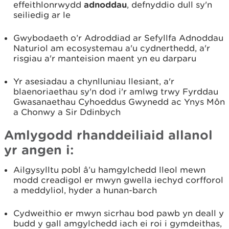
effeithlonrwydd
adnoddau
, defnyddio dull sy'n
seiliedig ar le
Gwybodaeth o’r Adroddiad ar Sefyllfa Adnoddau
Naturiol am ecosystemau a'u cydnerthedd, a'r
risgiau a'r manteision maent yn eu darparu
Yr asesiadau a chynlluniau llesiant, a'r
blaenoriaethau sy'n dod i'r amlwg trwy Fyrddau
Gwasanaethau Cyhoeddus Gwynedd ac Ynys Môn
a Chonwy a Sir Ddinbych
Amlygodd rhanddeiliaid allanol
yr angen i:
Ailgysylltu pobl â’u hamgylchedd lleol mewn
modd creadigol er mwyn gwella iechyd corfforol
a meddyliol, hyder a hunan-barch
Cydweithio er mwyn sicrhau bod pawb yn deall y
budd y gall amgylchedd iach ei roi i gymdeithas,