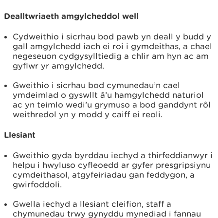
Dealltwriaeth amgylcheddol well
Cydweithio i sicrhau bod pawb yn deall y budd y
gall amgylchedd iach ei roi i gymdeithas, a chael
negeseuon cydgysylltiedig a chlir am hyn ac am
gyflwr yr amgylchedd.
Gweithio i sicrhau bod cymunedau’n cael
ymdeimlad o gyswllt â’u hamgylchedd naturiol
ac yn teimlo wedi’u grymuso a bod ganddynt rôl
weithredol yn y modd y caiff ei reoli.
Llesiant
Gweithio gyda byrddau iechyd a thirfeddianwyr i
helpu i hwyluso cyfleoedd ar gyfer presgripsiynu
cymdeithasol, atgyfeiriadau gan feddygon, a
gwirfoddoli.
Gwella iechyd a llesiant cleifion, staff a
chymunedau trwy gynyddu mynediad i fannau