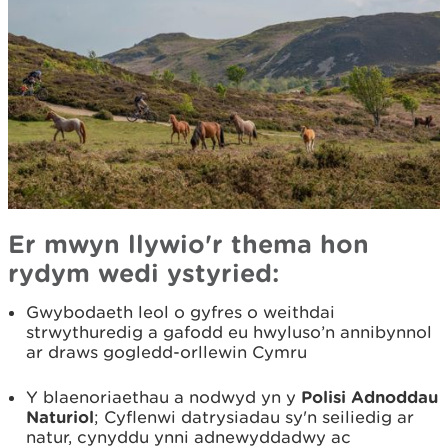
Er mwyn llywio'r thema hon
rydym wedi ystyried:
Gwybodaeth leol o gyfres o weithdai
strwythuredig a gafodd eu hwyluso’n annibynnol
ar draws gogledd-orllewin Cymru
Y blaenoriaethau a nodwyd yn y
Polisi Adnoddau
Naturiol
; Cyflenwi datrysiadau sy'n seiliedig ar
natur, cynyddu ynni adnewyddadwy ac