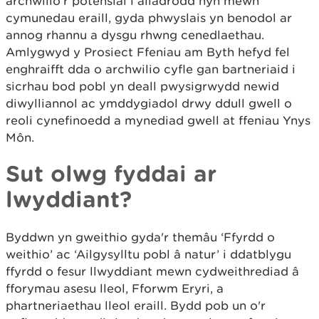
archwilio'r potensial i ailadrodd hyn mewn
cymunedau eraill, gyda phwyslais yn benodol ar
annog rhannu a dysgu rhwng cenedlaethau.
Amlygwyd y Prosiect Ffeniau am Byth hefyd fel
enghraifft dda o archwilio cyfle gan bartneriaid i
sicrhau bod pobl yn deall pwysigrwydd newid
diwylliannol ac ymddygiadol drwy ddull gwell o
reoli cynefinoedd a mynediad gwell at ffeniau Ynys
Môn.
Sut olwg fyddai ar
lwyddiant?
Byddwn yn gweithio gyda'r themâu ‘Ffyrdd o
weithio’ ac ‘Ailgysylltu pobl â natur’ i ddatblygu
ffyrdd o fesur llwyddiant mewn cydweithrediad â
fforymau asesu lleol, Fforwm Eryri, a
phartneriaethau lleol eraill. Bydd pob un o'r