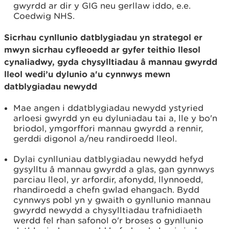
gwyrdd ar dir y GIG neu gerllaw iddo, e.e.
Coedwig NHS.
Sicrhau cynllunio datblygiadau yn strategol er
mwyn sicrhau cyfleoedd ar gyfer teithio llesol
cynaliadwy, gyda chysylltiadau â mannau gwyrdd
lleol wedi’u dylunio a'u cynnwys mewn
datblygiadau newydd
Mae angen i ddatblygiadau newydd ystyried
arloesi gwyrdd yn eu dyluniadau tai a, lle y bo'n
briodol, ymgorffori mannau gwyrdd a rennir,
gerddi digonol a/neu randiroedd lleol.
Dylai cynlluniau datblygiadau newydd hefyd
gysylltu â mannau gwyrdd a glas, gan gynnwys
parciau lleol, yr arfordir, afonydd, llynnoedd,
rhandiroedd a chefn gwlad ehangach. Bydd
cynnwys pobl yn y gwaith o gynllunio mannau
gwyrdd newydd a chysylltiadau trafnidiaeth
werdd fel rhan safonol o'r broses o gynllunio