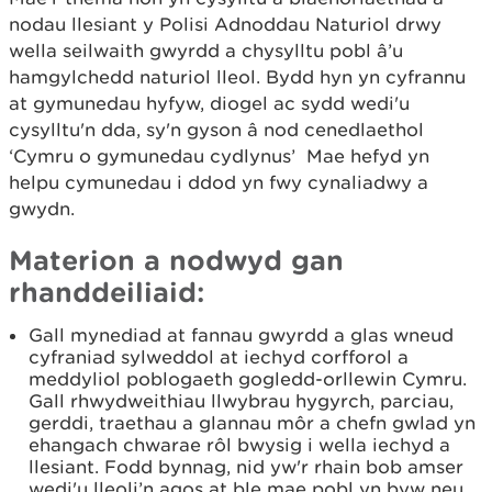
nodau llesiant y Polisi Adnoddau Naturiol drwy
wella seilwaith gwyrdd a chysylltu pobl â’u
hamgylchedd naturiol lleol. Bydd hyn yn cyfrannu
at gymunedau hyfyw, diogel ac sydd wedi'u
cysylltu'n dda, sy'n gyson â nod cenedlaethol
‘Cymru o gymunedau cydlynus’ Mae hefyd yn
helpu cymunedau i ddod yn fwy cynaliadwy a
gwydn.
Materion a nodwyd gan
rhanddeiliaid:
Gall mynediad at fannau gwyrdd a glas wneud
cyfraniad sylweddol at iechyd corfforol a
meddyliol poblogaeth gogledd-orllewin Cymru.
Gall rhwydweithiau llwybrau hygyrch, parciau,
gerddi, traethau a glannau môr a chefn gwlad yn
ehangach chwarae rôl bwysig i wella iechyd a
llesiant. Fodd bynnag, nid yw'r rhain bob amser
wedi'u lleoli’n agos at ble mae pobl yn byw neu