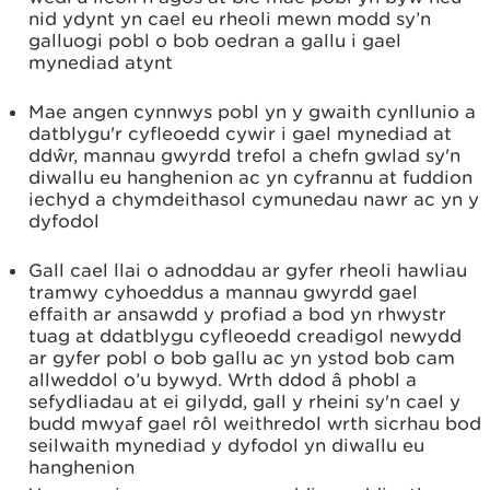
nid ydynt yn cael eu rheoli mewn modd sy’n
galluogi pobl o bob oedran a gallu i gael
mynediad atynt
Mae angen cynnwys pobl yn y gwaith cynllunio a
datblygu'r cyfleoedd cywir i gael mynediad at
ddŵr, mannau gwyrdd trefol a chefn gwlad sy'n
diwallu eu hanghenion ac yn cyfrannu at fuddion
iechyd a chymdeithasol cymunedau nawr ac yn y
dyfodol
Gall cael llai o adnoddau ar gyfer rheoli hawliau
tramwy cyhoeddus a mannau gwyrdd gael
effaith ar ansawdd y profiad a bod yn rhwystr
tuag at ddatblygu cyfleoedd creadigol newydd
ar gyfer pobl o bob gallu ac yn ystod bob cam
allweddol o’u bywyd. Wrth ddod â phobl a
sefydliadau at ei gilydd, gall y rheini sy'n cael y
budd mwyaf gael rôl weithredol wrth sicrhau bod
seilwaith mynediad y dyfodol yn diwallu eu
hanghenion