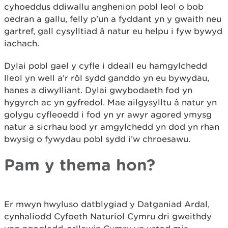
cyhoeddus ddiwallu anghenion pobl leol o bob
oedran a gallu, felly p'un a fyddant yn y gwaith neu
gartref, gall cysylltiad â natur eu helpu i fyw bywyd
iachach.
Dylai pobl gael y cyfle i ddeall eu hamgylchedd
lleol yn well a'r rôl sydd ganddo yn eu bywydau,
hanes a diwylliant. Dylai gwybodaeth fod yn
hygyrch ac yn gyfredol. Mae ailgysylltu â natur yn
golygu cyfleoedd i fod yn yr awyr agored ymysg
natur a sicrhau bod yr amgylchedd yn dod yn rhan
bwysig o fywydau pobl sydd i’w chroesawu.
Pam y thema hon?
Er mwyn hwyluso datblygiad y Datganiad Ardal,
cynhaliodd Cyfoeth Naturiol Cymru dri gweithdy