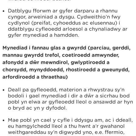
Datblygu fforwm ar gyfer darparu a rhannu
cyngor, arweiniad a dysgu. Cydweithio’n fwy
cydlynol (preifat, cyhoeddus ac elusennau) i
ddatblygu cyfleoedd arloesol a chynaliadwy ar
gyfer mynediad a hamdden.
Mynediad i fannau glas a gwyrdd (parciau, gerddi,
mannau gwyrdd trefol, coetiroedd amwynder,
afonydd a dŵr mewndirol, gwlyptiroedd a
chorsydd, mynyddoedd, rhostiroedd a gweunydd,
arfordiroedd a thraethau)
Deall pa gyfleoedd, materion a rhwystrau sy’n
bodoli i gael mynediad i dir a dŵr a sicrhau bod
pobl yn elwa ar gyfleoedd lleol o ansawdd ar hyn
o bryd ac yn y dyfodol.
Mae pobl yn cael y cyfle i ddysgu am, ac i ddeall,
eu hamgylchedd lleol a thu hwnt a’r gwahanol
weithgareddau sy’n digwydd yno, e.e. ffermio,