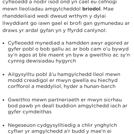
cyfleoedd a nodir isod ond yn cael eu cefnogi
mewn lleoliadau amgylcheddol
briodol
. Mae
rhanddeiliaid wedi dweud wrthym y dylai
llwyddiant go iawn gael ei brofi gan gymunedau ar
draws yr ardal gyfan yn y ffyrdd canlynol:
Cyfleoedd mynediad a hamdden awyr agored ar
gyfer pobl o bob gallu ac ar bob cam o’u bywyd
sy’n agos at ble maent yn byw a gweithio ac sy'n
cynnig dewisiadau hygyrch
Ailgysylltu pobl â’u hamgylchedd lleol mewn
modd creadigol er mwyn gwella eu hiechyd
corfforol a meddyliol, hyder a hunan-barch
Gweithio mewn partneriaeth er mwyn sicrhau
bod pawb yn deall buddion amgylchedd iach ar
gyfer cymdeithas
Negeseuon cydgysylltiedig a chlir ynghylch
cyflwr yr amgylchedd a'r budd y mae'n ei