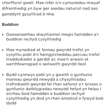
chorfforol gwell. Mae nifer o'n cymunedau mwyaf
difreintiedig yn byw ger asedau naturiol nad oes
ganddynt gysylltiad â nhw.
Buddion
Gwasanaethau diwylliannol megis hamdden a'r
buddion iechyd cysylltiedig
Mae mynediad at fannau gwyrdd trefol yn
cysylltu pobl â'n hamgylcheddau parciau trefol
traddodiadol a gerddi ac mae'n arwain at
werthfawrogiad o seilwaith gwyrdd lleol
Bydd cynnwys pobl yn y gwaith o gynllunio
mannau gwyrdd newydd a chysylltiadau
trafnidiaeth gwyrdd fel rhan safonol o'r broses o
gynllunio datblygiadau newydd hefyd yn helpu i
sicrhau bod hamdden a buddion iechyd
cysylltiedig yn dod yn rhan annatod o fywyd bob
dydd