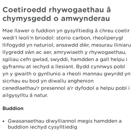
Coetiroedd rhywogaethau â
chymysgedd o amwynderau
Mae llawer o fuddion yn gysylltiedig â chreu coetir
wedi’I leoli’n briodol: storio carbon, rheoliperygl
llifogydd yn naturiol, ansawdd dŵr, mesurau lliniaru
llygredd sŵn ac aer, amrywiaeth y rhywogaethau,
sgiliau cefn gwlad, swyddi, hamdden a gall helpu i
gyfrannu at iechyd a llesiant. Bydd cynnwys pobl
yn y gwaith o gynllunio a rheoli mannau gwyrdd yn
sicrhau eu bod yn diwallu anghenion
cenedlaethau'r presennol a'r dyfodol a helpu pobl i
ailgysylltu â natur.
Buddion
Gwasanaethau diwylliannol megis hamdden a
buddion iechyd cysylltiedig