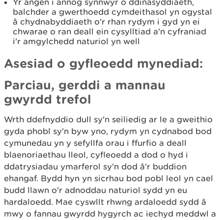
Yr angen i annog synnwyr o ddinasyddiaeth,
balchder a gwerthoedd cymdeithasol yn ogystal
â chydnabyddiaeth o'r rhan rydym i gyd yn ei
chwarae o ran deall ein cysylltiad a'n cyfraniad
i'r amgylchedd naturiol yn well
Asesiad o gyfleoedd mynediad:
Parciau, gerddi a mannau
gwyrdd trefol
Wrth ddefnyddio dull sy'n seiliedig ar le a gweithio
gyda phobl sy'n byw yno, rydym yn cydnabod bod
cymunedau yn y sefyllfa orau i ffurfio a deall
blaenoriaethau lleol, cyfleoedd a dod o hyd i
ddatrysiadau ymarferol sy'n dod â'r buddion
ehangaf. Bydd hyn yn sicrhau bod pobl leol yn cael
budd llawn o'r adnoddau naturiol sydd yn eu
hardaloedd. Mae cyswllt rhwng ardaloedd sydd â
mwy o fannau gwyrdd hygyrch ac iechyd meddwl a