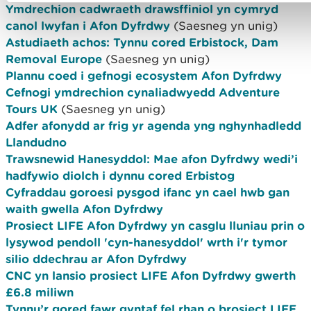
Ymdrechion cadwraeth drawsffiniol yn cymryd
canol lwyfan i Afon Dyfrdwy
(Saesneg yn unig)
Astudiaeth achos: Tynnu cored Erbistock, Dam
Removal Europe
(Saesneg yn unig)
Plannu coed i gefnogi ecosystem Afon Dyfrdwy
Cefnogi ymdrechion cynaliadwyedd Adventure
Tours UK
(Saesneg yn unig)
Adfer afonydd ar frig yr agenda yng nghynhadledd
Llandudno
Trawsnewid Hanesyddol: Mae afon Dyfrdwy wedi’i
hadfywio diolch i dynnu cored Erbistog
Cyfraddau goroesi pysgod ifanc yn cael hwb gan
waith gwella Afon Dyfrdwy
Prosiect LIFE Afon Dyfrdwy yn casglu lluniau prin o
lysywod pendoll 'cyn-hanesyddol' wrth i'r tymor
silio ddechrau ar Afon Dyfrdwy
CNC yn lansio prosiect LIFE Afon Dyfrdwy gwerth
£6.8 miliwn
Tynnu’r gored fawr gyntaf fel rhan o brosiect LIFE