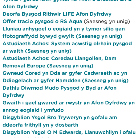
Afon Dyfrdwy
Deorfa Bysgod Rithwir LIFE Afon Dyfrdwy
Offer tracio pysgod o RS Aqua
(Saesneg yn unig)
Lluniau anhygoel o eogiaid yn y tymor silio gan
ffotograffydd bywyd gwyllt (Saesneg yn unig)
Astudiaeth Achos: System acwstig olrhain pysgod
ar waith (Saesneg yn unig)
Astudiaeth Achos: Coredau Llangollen, Dam
Removal Europe (Saesneg yn unig)
Gwneud Cored yn Dda ar gyfer Cadwraeth ac yn
Ddiogelach ar gyfer Hamdden (Saesneg yn unig)
Dathlu Diwrnod Mudo Pysgod y Byd ar Afon
Dyfrdwy
Gwaith i gael gwared ar rwystr yn Afon Dyfrdwy yn
annog eogiaid i ymfudo
Disgyblion Ysgol Bro Tryweryn yn gofalu am
ddeorfa frithyll yn y dosbarth
Disgyblion Ysgol O M Edwards, Llanuwchllyn i ofalu