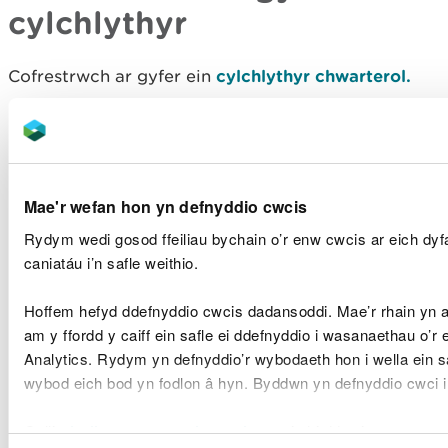
cylchlythyr
Cofrestrwch ar gyfer ein
cylchlythyr chwarterol.
Rhifyn 11, Gaeaf 2025/26
Rhifyn 10, Hydref 2025
Rhifyn 9, Gwanwyn 2024
Rhifyn 8, Hydref 2023
Mae'r wefan hon yn defnyddio cwcis
Rhifyn 7, Haf 2023
Rydym wedi gosod ffeiliau bychain o’r enw cwcis ar eich dy
Rhifyn 6, Gwanwyn 2023
caniatáu i’n safle weithio.
Rhifyn 5, Gaeaf 2023
Rhifyn 4, Hydref 2022
Hoffem hefyd ddefnyddio cwcis dadansoddi. Mae’r rhain yn
Rhifyn 3, Haf 2021
am y ffordd y caiff ein safle ei ddefnyddio i wasanaethau o’r
Rhifyn 2, Gwanwyn 2021
Analytics. Rydym yn defnyddio’r wybodaeth hon i wella ein s
Rhifyn 1, Gaeaf 2020
wybod eich bod yn fodlon â hyn. Byddwn yn defnyddio cwci 
Darllenwch ein newyddion a’n
Gellir
darllen mwy am ein cwcis
cyn i chi ddewis.
blogiau