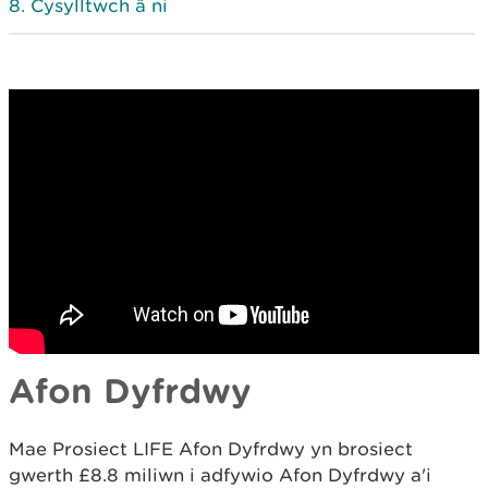
Cysylltwch â ni
Afon Dyfrdwy
Mae Prosiect LIFE Afon Dyfrdwy yn brosiect
gwerth £8.8 miliwn i adfywio Afon Dyfrdwy a'i