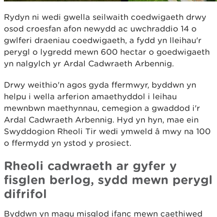
Rydyn ni wedi gwella seilwaith coedwigaeth drwy
osod croesfan afon newydd ac uwchraddio 14 o
gwlferi draeniau coedwigaeth, a fydd yn lleihau'r
perygl o lygredd mewn 600 hectar o goedwigaeth
yn nalgylch yr Ardal Cadwraeth Arbennig.
Drwy weithio'n agos gyda ffermwyr, byddwn yn
helpu i wella arferion amaethyddol i leihau
mewnbwn maethynnau, cemegion a gwaddod i'r
Ardal Cadwraeth Arbennig. Hyd yn hyn, mae ein
Swyddogion Rheoli Tir wedi ymweld â mwy na 100
o ffermydd yn ystod y prosiect.
Rheoli cadwraeth ar gyfer y
fisglen berlog, sydd mewn perygl
difrifol
Byddwn yn magu misglod ifanc mewn caethiwed