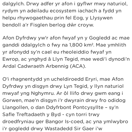
dalgylch. Drwy adfer yr afon i gyflwr mwy naturiol,
rydym yn adeiladu ecosystem iachach a fydd yn
helpu rhywogaethau prin fel Eog, y Llysywen
bendoll a’r Fisglen berlog dŵr croyw.
Afon Dyfrdwy yw'r afon fwyaf yn y Gogledd ac mae
ganddi ddalgylch o fwy na 1,800 km². Mae ymhlith
yr afonydd sy’n cael eu rheoleiddio fwyaf yn
Ewrop, ac ynghyd â Llyn Tegid, mae wedi'i dynodi’n
Ardal Cadwraeth Arbennig (ACA).
O'i rhagnentydd yn ucheldiroedd Eryri, mae Afon
Dyfrdwy yn disgyn drwy Lyn Tegid, y llyn naturiol
mwyaf yng Nghymru. Ar ôl llifo drwy gwm eang i
Gorwen, mae'n disgyn i'r dwyrain drwy fro odidog
Llangollen, o dan Ddyfrbont Pontcysyllte – sy’n
Safle Treftadaeth y Byd - cyn torri trwy
droedfryniau ger Bangor Is-coed, ac yna ymlwybro
i'r gogledd drwy Wastadedd Sir Gaer i'w