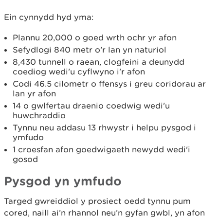
Ein cynnydd hyd yma:
Plannu 20,000 o goed wrth ochr yr afon
Sefydlogi 840 metr o’r lan yn naturiol
8,430 tunnell o raean, clogfeini a deunydd
coediog wedi'u cyflwyno i'r afon
Codi 46.5 cilometr o ffensys i greu coridorau ar
lan yr afon
14 o gwlfertau draenio coedwig wedi'u
huwchraddio
Tynnu neu addasu 13 rhwystr i helpu pysgod i
ymfudo
1 croesfan afon goedwigaeth newydd wedi'i
gosod
Pysgod yn ymfudo
Targed gwreiddiol y prosiect oedd tynnu pum
cored, naill ai’n rhannol neu’n gyfan gwbl, yn afon