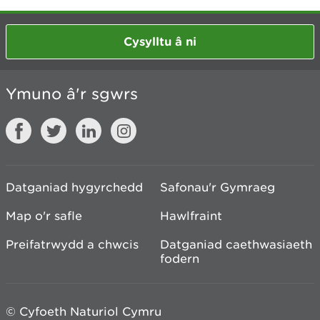
Cysylltu â ni
Ymuno â'r sgwrs
Datganiad hygyrchedd
Safonau'r Gymraeg
Map o'r safle
Hawlfraint
Preifatrwydd a chwcis
Datganiad caethwasiaeth
fodern
© Cyfoeth Naturiol Cymru