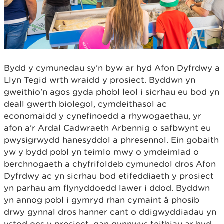
Bydd y cymunedau sy'n byw ar hyd Afon Dyfrdwy a
Llyn Tegid wrth wraidd y prosiect. Byddwn yn
gweithio'n agos gyda phobl leol i sicrhau eu bod yn
deall gwerth biolegol, cymdeithasol ac
economaidd y cynefinoedd a rhywogaethau, yr
afon a'r Ardal Cadwraeth Arbennig o safbwynt eu
pwysigrwydd hanesyddol a phresennol. Ein gobaith
yw y bydd pobl yn teimlo mwy o ymdeimlad o
berchnogaeth a chyfrifoldeb cymunedol dros Afon
Dyfrdwy ac yn sicrhau bod etifeddiaeth y prosiect
yn parhau am flynyddoedd lawer i ddod. Byddwn
yn annog pobl i gymryd rhan cymaint â phosib
drwy gynnal dros hanner cant o ddigwyddiadau yn