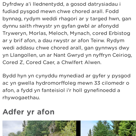
Dyfrdwy a’i llednentydd, a gosod datrysiadau i
fudiad pysgod mewn chwe chored arall. Fodd
bynnag, rydym weddi rhagori ar y targed hwn, gan
dynnu saith rhwystr yn gyfan gwbl ar afonydd
Tryweryn, Morlas, Meloch, Mynach, cored Erbistog
ar y brif afon, a dau rwystr ar afon Teirw. Rydym
wedi addasu chwe chored arall, gan gynnwys dwy
yn Llangollen, un ar Nant Gwryd yn nyffryn Ceiriog,
Cored Z, Cored Caer, a Chwlfert Alwen.
Bydd hyn yn cynyddu mynediad ar gyfer y pysgod
ac yn gwella hydromorffoleg mewn 33 cilomedr o
afon, a fydd yn fanteisiol i'r holl gynefinoedd a
rhywogaethau.
Adfer yr afon