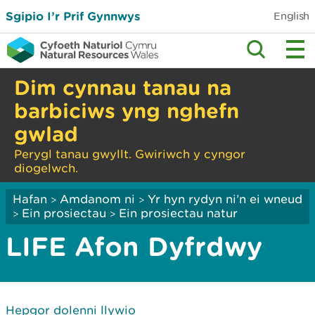
Sgipio I’r Prif Gynnwys
English
Dim cynnau tanau na
barbiciws yng nghefn
gwlad
Perygl tanau gwyllt. Gwiriwch y cyngor
diogelwch.
Hafan
Amdanom ni
Yr hyn rydyn ni’n ei wneud
>
>
Ein prosiectau
Ein prosiectau natur
>
>
LIFE Afon Dyfrdwy
Hepgor dolenni llywio