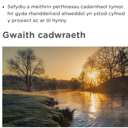
Sefydlu a meithrin perthnasau cadarnhaol tymor
hir gyda rhanddeiliaid allweddol yn ystod cyfnod
y prosiect ac ar ôl hynny
Gwaith cadwraeth