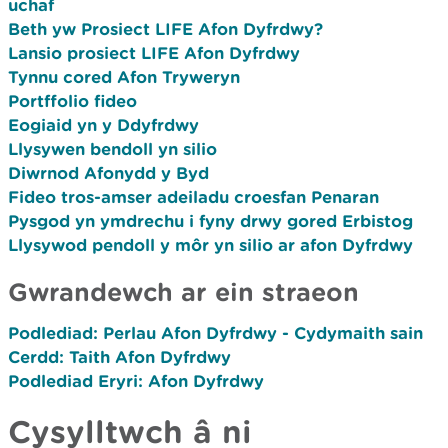
uchaf
Beth yw Prosiect LIFE Afon Dyfrdwy?
Lansio prosiect LIFE Afon Dyfrdwy
Tynnu cored Afon Tryweryn
Portffolio fideo
Eogiaid yn y Ddyfrdwy
Llysywen bendoll yn silio
Diwrnod Afonydd y Byd
Fideo tros-amser adeiladu croesfan Penaran
Pysgod yn ymdrechu i fyny drwy gored Erbistog
Llysywod pendoll y môr yn silio ar afon Dyfrdwy
Gwrandewch ar ein straeon
Podlediad: Perlau Afon Dyfrdwy - Cydymaith sain
Cerdd: Taith Afon Dyfrdwy
Podlediad Eryri: Afon Dyfrdwy
Cysylltwch â ni