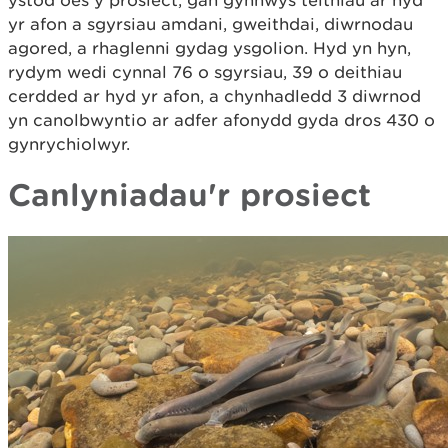
ystod oes y prosiect, gan gynnwys teithiau ar hyd
yr afon a sgyrsiau amdani, gweithdai, diwrnodau
agored, a rhaglenni gydag ysgolion. Hyd yn hyn,
rydym wedi cynnal 76 o sgyrsiau, 39 o deithiau
cerdded ar hyd yr afon, a chynhadledd 3 diwrnod
yn canolbwyntio ar adfer afonydd gyda dros 430 o
gynrychiolwyr.
Canlyniadau'r prosiect