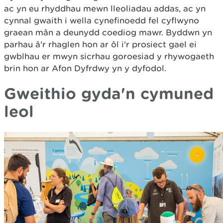
ac yn eu rhyddhau mewn lleoliadau addas, ac yn
cynnal gwaith i wella cynefinoedd fel cyflwyno
graean mân a deunydd coediog mawr. Byddwn yn
parhau â'r rhaglen hon ar ôl i'r prosiect gael ei
gwblhau er mwyn sicrhau goroesiad y rhywogaeth
brin hon ar Afon Dyfrdwy yn y dyfodol.
Gweithio gyda'n cymuned
leol