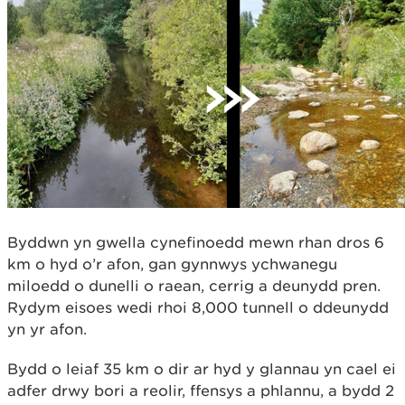
Byddwn yn gwella cynefinoedd mewn rhan dros 6
km o hyd o’r afon, gan gynnwys ychwanegu
miloedd o dunelli o raean, cerrig a deunydd pren.
Rydym eisoes wedi rhoi 8,000 tunnell o ddeunydd
yn yr afon.
Bydd o leiaf 35 km o dir ar hyd y glannau yn cael ei
adfer drwy bori a reolir, ffensys a phlannu, a bydd 2