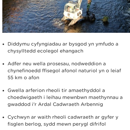
Diddymu cyfyngiadau ar bysgod yn ymfudo a
chysylltedd ecolegol ehangach
Adfer neu wella prosesau, nodweddion a
chynefinoedd ffisegol afonol naturiol yn o leiaf
55 km o afon
Gwella arferion rheoli tir amaethyddol a
choedwigaeth i leihau mewnbwn maethynnau a
gwaddod i'r Ardal Cadwraeth Arbennig
Cychwyn ar waith rheoli cadwraeth ar gyfer y
fisglen berlog, sydd mewn perygl difrifol