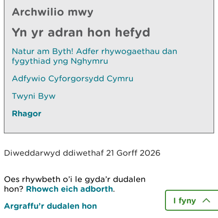
Archwilio mwy
Yn yr adran hon hefyd
Natur am Byth! Adfer rhywogaethau dan
fygythiad yng Nghymru
Adfywio Cyforgorsydd Cymru
Twyni Byw
Rhagor
Diweddarwyd ddiwethaf 21 Gorff 2026
Oes rhywbeth o’i le gyda’r dudalen
hon?
Rhowch eich adborth
.
I fyny
Argraffu’r dudalen hon