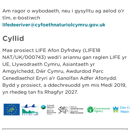
Am ragor o wybodaeth, neu i gysylltu ag aelod o'r
tîm, e-bostiwch
lifedeeriver@cyfoethnaturiolcymru.gov.uk
Cyllid
Mae prosiect LIFE Afon Dyfrdwy (LIFE18
NAT/UK/000743) wedi'i ariannu gan raglen LIFE yr
UE, Llywodraeth Cymru, Asiantaeth yr
Amgylchedd, Dŵr Cymru, Awdurdod Parc
Cenedlaethol Eryri a'r Ganolfan Adfer Afonydd.
Bydd y prosiect, a ddechreuodd ym mis Medi 2019,
yn rhedeg tan fis Rhagfyr 2027.