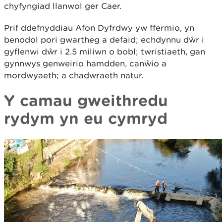
chyfyngiad llanwol ger Caer.
Prif ddefnyddiau Afon Dyfrdwy yw ffermio, yn
benodol pori gwartheg a defaid; echdynnu dŵr i
gyflenwi dŵr i 2.5 miliwn o bobl; twristiaeth, gan
gynnwys genweirio hamdden, canŵio a
mordwyaeth; a chadwraeth natur.
Y camau gweithredu
rydym yn eu cymryd