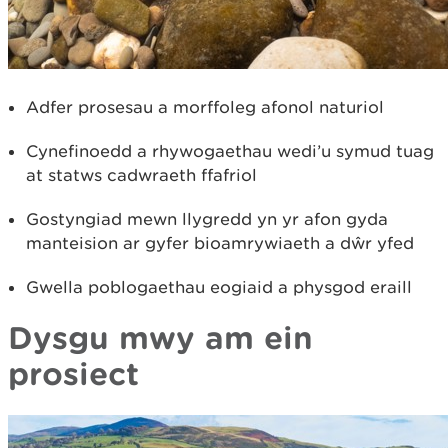
Adfer prosesau a morffoleg afonol naturiol
Cynefinoedd a rhywogaethau wedi’u symud tuag
at statws cadwraeth ffafriol
Gostyngiad mewn llygredd yn yr afon gyda
manteision ar gyfer bioamrywiaeth a dŵr yfed
Gwella poblogaethau eogiaid a physgod eraill
Dysgu mwy am ein
prosiect