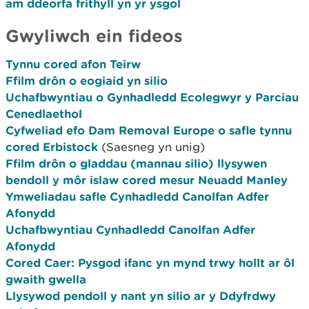
am ddeorfa frithyll yn yr ysgol
Gwyliwch ein fideos
Tynnu cored afon Teirw
Ffilm drôn o eogiaid yn silio
Uchafbwyntiau o Gynhadledd Ecolegwyr y Parciau
Cenedlaethol
Cyfweliad efo Dam Removal Europe o safle tynnu
cored Erbistock
(Saesneg yn unig)
Ffilm drôn o gladdau (mannau silio) llysywen
bendoll y môr islaw cored mesur Neuadd Manley
Ymweliadau safle Cynhadledd Canolfan Adfer
Afonydd
Uchafbwyntiau Cynhadledd Canolfan Adfer
Afonydd
Cored Caer: Pysgod ifanc yn mynd trwy hollt ar ôl
gwaith gwella
Llysywod pendoll y nant yn silio ar y Ddyfrdwy