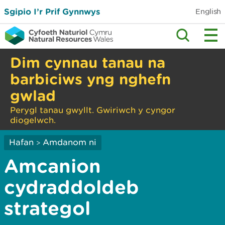
Sgipio I’r Prif Gynnwys
English
Dim cynnau tanau na
barbiciws yng nghefn
gwlad
Perygl tanau gwyllt. Gwiriwch y cyngor
diogelwch.
Hafan
Amdanom ni
>
Amcanion
cydraddoldeb
strategol