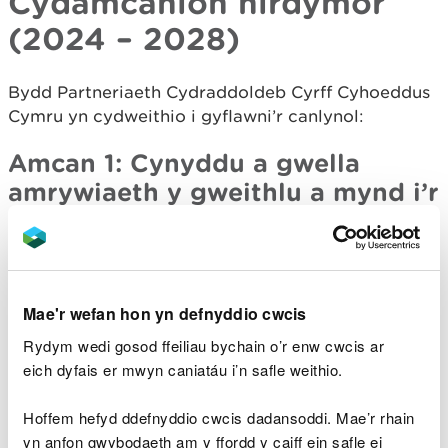
Cydamcanion hirdymor
(2024 – 2028)
Bydd Partneriaeth Cydraddoldeb Cyrff Cyhoeddus
Cymru yn cydweithio i gyflawni’r canlynol:
Amcan 1: Cynyddu a gwella
amrywiaeth y gweithlu a mynd i’r
afael â bylchau cyflog.
Nod Partneriaet
h
1:
Rydyn ni am i sefydliadau fod yn gynrychiadol o’r
Mae'r wefan hon yn defnyddio cwcis
cymunedau maent yn eu gwasanaethu.
Rydym wedi gosod ffeiliau bychain o’r enw cwcis ar
Camau Gweithredu
eich dyfais er mwyn caniatáu i’n safle weithio.
Datblygu mentrau i ddileu rhwystrau i
Hoffem hefyd ddefnyddio cwcis dadansoddi. Mae’r rhain
gyflogaeth a chreu cyfleoedd i dargedu
yn anfon gwybodaeth am y ffordd y caiff ein safle ei