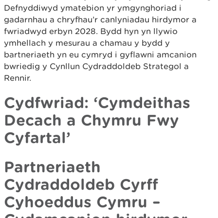
Defnyddiwyd ymatebion yr ymgynghoriad i
gadarnhau a chryfhau’r canlyniadau hirdymor a
fwriadwyd erbyn 2028. Bydd hyn yn llywio
ymhellach y mesurau a chamau y bydd y
bartneriaeth yn eu cymryd i gyflawni amcanion
bwriedig y Cynllun Cydraddoldeb Strategol a
Rennir.
Cydfwriad: ‘Cymdeithas
Decach a Chymru Fwy
Cyfartal’
Partneriaeth
Cydraddoldeb Cyrff
Cyhoeddus Cymru –