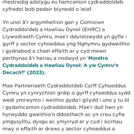
rhestredig adolygu eu hamcanion cydraddoldeb
cyfredol bob pedair blynedd o leiaf.
Yn unol â’r argymhellion gan y Comisiwn
Cydraddoldeb a Hawliau Dynol (EHRC) a
Llywodraeth Cymru, mae’r ddyletswydd yn gyfle i
gyrff y sector cyhoeddus yng Nghymru gydweithio
i gydnabod a chael effaith ar y cyd mewn
perthynas â’r heriau a nodwyd yn ‘
Monitro
Cydraddoldeb a Hawliau Dynol: A yw Cymru’n
Decach?’ (2023).
Mae Partneriaeth Cydraddoldeb Cyrff Cyhoeddus
Cymru yn cynrychioli grŵp o gyrff cyhoeddus sydd
wedi ymrwymo i weithio gyda’i gilydd i uno y tu ôl
i gydamcanion cydraddoldeb. Mae’r dull hwn yn
hyrwyddo gweithio’n ddoethach ac yn creu cyfle
ymgysylltu, dysgu ac ymyrryd ar y cyd i sicrhau
mwy o effaith ar draws y sector cyhoeddus a