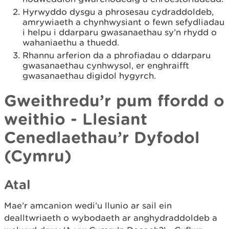
Hyrwyddo dysgu a phrosesau cydraddoldeb,
amrywiaeth a chynhwysiant o fewn sefydliadau
i helpu i ddarparu gwasanaethau sy’n rhydd o
wahaniaethu a thuedd.
Rhannu arferion da a phrofiadau o ddarparu
gwasanaethau cynhwysol, er enghraifft
gwasanaethau digidol hygyrch.
Gweithredu’r pum ffordd o
weithio - Llesiant
Cenedlaethau’r Dyfodol
(Cymru)
Atal
Mae’r amcanion wedi’u llunio ar sail ein
dealltwriaeth o wybodaeth ar anghydraddoldeb a