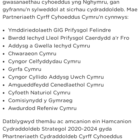
gwasanaethau cyhoeddus yng Nghymru, gan
gyfrannu’n sylweddol at sicrhau cydraddoldeb. Mae
Partneriaeth Cyrff Cyhoeddus Cymru’n cynnwys:
Ymddiriedolaeth GIG Prifysgol Felindre
Bwrdd Iechyd Lleol Prifysgol Caerdydd a’r Fro
Addysg a Gwella Iechyd Cymru
Chwaraeon Cymru
Cyngor Celfyddydau Cymru
Gyrfa Cymru
Cyngor Cyllido Addysg Uwch Cymru
Amgueddfeydd Cenedlaethol Cymru
Cyfoeth Naturiol Cymru
Comisiynydd y Gymraeg
Awdurdod Refeniw Cymru
Datblygwyd themâu ac amcanion ein Hamcanion
Cydraddoldeb Strategol 2020-2024 gyda
Phartneriaeth Cydraddoldeb Cyrff Cyhoeddus