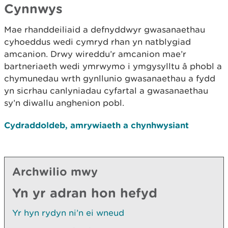
Cynnwys
Mae rhanddeiliaid a defnyddwyr gwasanaethau
cyhoeddus wedi cymryd rhan yn natblygiad
amcanion. Drwy wireddu’r amcanion mae’r
bartneriaeth wedi ymrwymo i ymgysylltu â phobl a
chymunedau wrth gynllunio gwasanaethau a fydd
yn sicrhau canlyniadau cyfartal a gwasanaethau
sy’n diwallu anghenion pobl.
Cydraddoldeb, amrywiaeth a chynhwysiant
Archwilio mwy
Yn yr adran hon hefyd
Yr hyn rydyn ni’n ei wneud