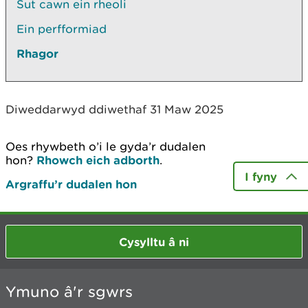
Sut cawn ein rheoli
Ein perfformiad
Rhagor
Diweddarwyd ddiwethaf 31 Maw 2025
Oes rhywbeth o’i le gyda’r dudalen
hon?
Rhowch eich adborth
.
I fyny
Argraffu’r dudalen hon
Cysylltu â ni
Ymuno â'r sgwrs