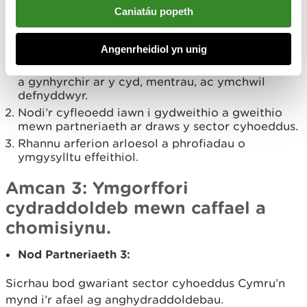
Caniatáu popeth
Camau Gweithredu
Cynnwys rhanddeiliaid a chymunedau i
Angenrheidiol yn unig
ddatblygu gwasanaethau sy’n diwallu anghenion
cymunedau amrywiol, er enghraifft drwy bolisïau
a gynhyrchir ar y cyd, mentrau, ac ymchwil
defnyddwyr.
Nodi’r cyfleoedd iawn i gydweithio a gweithio
mewn partneriaeth ar draws y sector cyhoeddus.
Rhannu arferion arloesol a phrofiadau o
ymgysylltu effeithiol.
Amcan 3: Ymgorffori
cydraddoldeb mewn caffael a
chomisiynu.
Nod Partneriaet
h
3:
Sicrhau bod gwariant sector cyhoeddus Cymru’n
mynd i’r afael ag anghydraddoldebau.