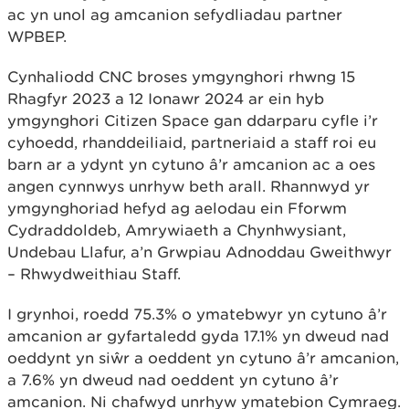
ac yn unol ag amcanion sefydliadau partner
WPBEP.
Cynhaliodd CNC broses ymgynghori rhwng 15
Rhagfyr 2023 a 12 Ionawr 2024 ar ein hyb
ymgynghori Citizen Space gan ddarparu cyfle i’r
cyhoedd, rhanddeiliaid, partneriaid a staff roi eu
barn ar a ydynt yn cytuno â’r amcanion ac a oes
angen cynnwys unrhyw beth arall. Rhannwyd yr
ymgynghoriad hefyd ag aelodau ein Fforwm
Cydraddoldeb, Amrywiaeth a Chynhwysiant,
Undebau Llafur, a’n Grwpiau Adnoddau Gweithwyr
– Rhwydweithiau Staff.
I grynhoi, roedd 75.3% o ymatebwyr yn cytuno â’r
amcanion ar gyfartaledd gyda 17.1% yn dweud nad
oeddynt yn siŵr a oeddent yn cytuno â’r amcanion,
a 7.6% yn dweud nad oeddent yn cytuno â’r
amcanion. Ni chafwyd unrhyw ymatebion Cymraeg.