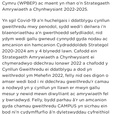
Cymru (WPBEP) ac maent yn rhan o’n Strategaeth
Amrywiaeth a Chynhwysiant 2022-2025.
Yn sgil Covid-19 a’n huchelgais i ddatblygu cynllun
gweithredu mwy penodol, sydd wedi’i deilwra i’n
blaenoriaethau a’n gwerthoedd sefydliadol, nid
ydym wedi gallu gwneud cynnydd gyda nodau ac
amcanion ein hamcanion Cydraddoldeb Strategol
2020-2024 am y 4 blynedd lawn. Cafodd ein
Strategaeth Amrywiaeth a Chynhwysiant ei
chymeradwyo ddechrau Ionawr 2022 a chafodd y
Cynllun Gweithredu ei ddatblygu a dod yn
weithredol ym Mehefin 2022, felly nid oes digon o
amser wedi bod i ni ddechrau gweithredu’r camau
a nodwyd yn y cynllun yn llawn er mwyn gallu
mesur y newid mewn diwylliant ac amrywiaeth fel
y bwriadwyd. Felly, bydd parhau â’r un amcanion
gyda chamau gweithredu CAMPUS yn sicrhau ein
bod ni’n cydymffurfio â’n dyletswyddau cyfreithiol