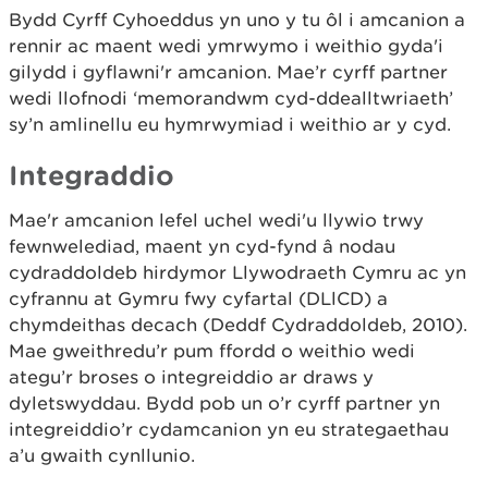
Bydd Cyrff Cyhoeddus yn uno y tu ôl i amcanion a
rennir ac maent wedi ymrwymo i weithio gyda'i
gilydd i gyflawni'r amcanion. Mae’r cyrff partner
wedi llofnodi ‘memorandwm cyd-ddealltwriaeth’
sy’n amlinellu eu hymrwymiad i weithio ar y cyd.
Integraddio
Mae'r amcanion lefel uchel wedi'u llywio trwy
fewnwelediad, maent yn cyd-fynd â nodau
cydraddoldeb hirdymor Llywodraeth Cymru ac yn
cyfrannu at Gymru fwy cyfartal (DLlCD) a
chymdeithas decach (Deddf Cydraddoldeb, 2010).
Mae gweithredu’r pum ffordd o weithio wedi
ategu’r broses o integreiddio ar draws y
dyletswyddau. Bydd pob un o’r cyrff partner yn
integreiddio’r cydamcanion yn eu strategaethau
a’u gwaith cynllunio.