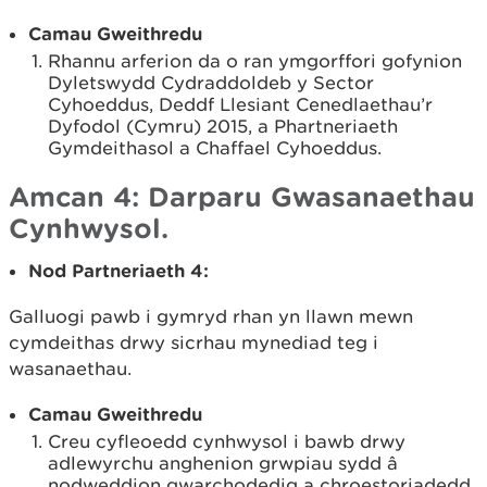
Camau Gweithredu
Rhannu arferion da o ran ymgorffori gofynion
Dyletswydd Cydraddoldeb y Sector
Cyhoeddus, Deddf Llesiant Cenedlaethau’r
Dyfodol (Cymru) 2015, a Phartneriaeth
Gymdeithasol a Chaffael Cyhoeddus.
Amcan 4: Darparu Gwasanaethau
Cynhwysol.
Nod Partneriaet
h
4:
Galluogi pawb i gymryd rhan yn llawn mewn
cymdeithas drwy sicrhau mynediad teg i
wasanaethau.
Camau Gweithredu
Creu cyfleoedd cynhwysol i bawb drwy
adlewyrchu anghenion grwpiau sydd â
nodweddion gwarchodedig a chroestoriadedd.