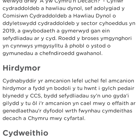
welwyd drwy ‘A yw Cymru’n Decach?’ - Cyflwr
cydraddoldeb a hawliau dynol, sef adolygiad y
Comisiwn Cydraddoldeb a Hawliau Dynol o
ddyletswydd cydraddoldeb y sector cyhoeddus yn
2019, a gwybodaeth a gymerwyd gan ein
sefydliadau ar y cyd. Roedd y broses ymgynghori
yn cynnwys ymgysylltu â phobl o ystod o
gymunedau a chefndiroedd gwahanol.
Hirdymor
Cydnabyddir yr amcanion lefel uchel fel amcanion
hirdymor a fydd yn bodoli y tu hwnt i gylch pedair
blynedd y CCS, bydd sefydliadau sy'n uno gyda'i
gilydd y tu ôl i'r amcanion yn cael mwy o effaith ar
genedlaethau'r dyfodol wrth fwynhau cymdeithas
decach a Chymru mwy cyfartal.
Cydweithio