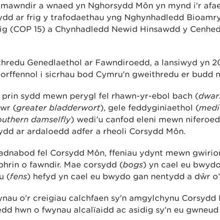
 mawndir a wnaed yn Nghorsydd Môn yn mynd i'r afae
ydd ar frig y trafodaethau yng Nghynhadledd Bioamr
g (COP 15) a Chynhadledd Newid Hinsawdd y Cenhe
hredu Genedlaethol ar Fawndiroedd, a lansiwyd yn 20
gorffennol i sicrhau bod Cymru'n gweithredu er budd n
prin sydd mewn perygl fel rhawn-yr-ebol bach (
dwar
wr (
greater bladderwort
), gele feddyginiaethol (
medi
outhern damselfly
) wedi'u canfod eleni mewn niferoed
dd ar ardaloedd adfer a rheoli Corsydd Môn.
hadnabod fel Corsydd Môn, ffeniau ydynt mewn gwirio
phrin o fawndir. Mae corsydd (
bogs
) yn cael eu bwyd
u (
fens
) hefyd yn cael eu bwydo gan nentydd a dŵr o’
nau o'r creigiau calchfaen sy'n amgylchynu Corsydd
edd hwn o fwynau alcalïaidd ac asidig sy'n eu gwneud