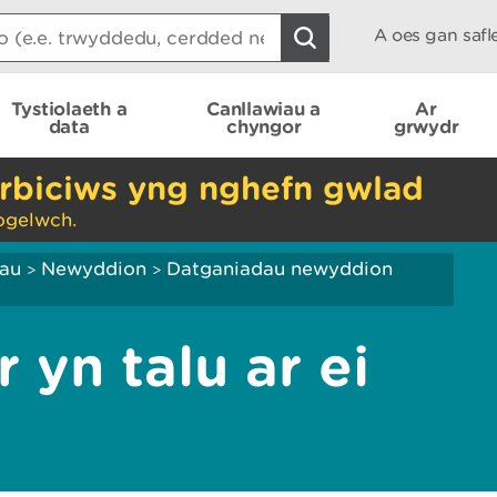
A oes gan saf
Tystiolaeth a
Canllawiau a
Ar
data
chyngor
grwydr
rbiciws yng nghefn gwlad
ogelwch.
iau
Newyddion
Datganiadau newyddion
>
>
yn talu ar ei