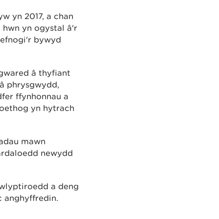
w yn 2017, a chan
 hwn yn ogystal â'r
gefnogi'r bywyd
gwared â thyfiant
d â phrysgwydd,
adfer ffynhonnau a
foethog yn hytrach
riadau mawn
u ardaloedd newydd
gwlyptiroedd a deng
 anghyffredin.