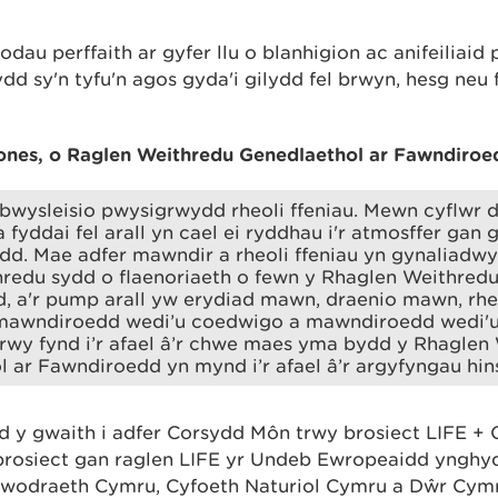
dau perffaith ar gyfer llu o blanhigion ac anifeiliaid 
dd sy'n tyfu'n agos gyda'i gilydd fel brwyn, hesg neu 
nes, o Raglen Weithredu Genedlaethol ar Fawndiroe
r-bwysleisio pwysigrwydd rheoli ffeniau. Mewn cyflwr d
a fyddai fel arall yn cael ei ryddhau i'r atmosffer gan
dd. Mae adfer mawndir a rheoli ffeniau yn gynaliadw
redu sydd o flaenoriaeth o fewn y Rhaglen Weithredu
, a'r pump arall yw erydiad mawn, draenio mawn, rh
, mawndiroedd wedi’u coedwigo a mawndiroedd wedi'
rwy fynd i’r afael â’r chwe maes yma bydd y Rhaglen
 ar Fawndiroedd yn mynd i’r afael â’r argyfyngau hin
 y gwaith i adfer Corsydd Môn trwy brosiect LIFE +
prosiect gan raglen LIFE yr Undeb Ewropeaidd ynghyd
wodraeth Cymru, Cyfoeth Naturiol Cymru a Dŵr Cymr