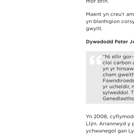
mor brin.
Maent yn creu'r amo
yn blanhigion corsy
gwyllt.
Dywedodd Peter Jo
“Ni ellir go
cloi carbon 
yn yr hinsaw
cham gweith
Fawndiroedd
yr ucheldir
sylweddol. T
Genedlaethol
Yn 2008, cyflymodd
Llŷn. Ariannwyd y 
ychwanegol gan Ly