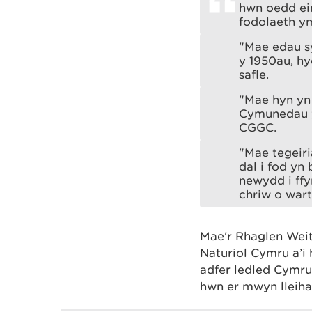
hwn oedd ei
fodolaeth y
"Mae edau sy
y 1950au, hy
safle.
"Mae hyn yn 
Cymunedau y
CGGC.
"Mae tegeir
dal i fod y
newydd i ffy
chriw o wart
Mae'r Rhaglen Weit
Naturiol Cymru a’i
adfer ledled Cymru
hwn er mwyn lleihau