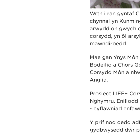
Wrth i ran gyntaf
chynnal yn Kunming
arwyddion gwych o 
corsydd, yn ôl ar
mawndiroedd.
Mae gan Ynys Môn d
Bodeilio a Chors G
Corsydd Môn a nhw 
Anglia.
Prosiect LIFE+ Cor
Nghymru. Enillodd 
- cyflawniad enfaw
Y prif nod oedd adf
gydbwysedd dŵr pri