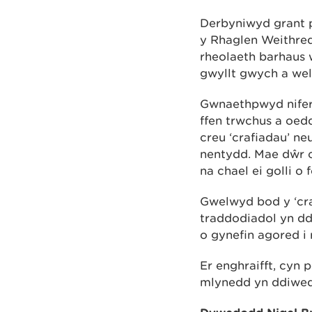
Derbyniwyd grant p
y Rhaglen Weithred
rheolaeth barhaus w
gwyllt gwych a we
Gwnaethpwyd nifer 
ffen trwchus a oedd
creu ‘crafiadau’ neu
nentydd. Mae dŵr ca
na chael ei golli o
Gwelwyd bod y ‘cra
traddodiadol yn dd
o gynefin agored i
Er enghraifft, cyn
mlynedd yn ddiwed