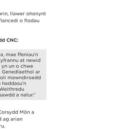
prin, llawer ohonynt
flancedi o flodau
dd CNC:
a, mae ffeniau'n
 gyfrannu at newid
y yn un o chwe
 Genedlaethol ar
eoli mawndiroedd
u haddasu’n
 Weithredu
sawdd a natur.”
 Corsydd Môn a
 ag arian
u.