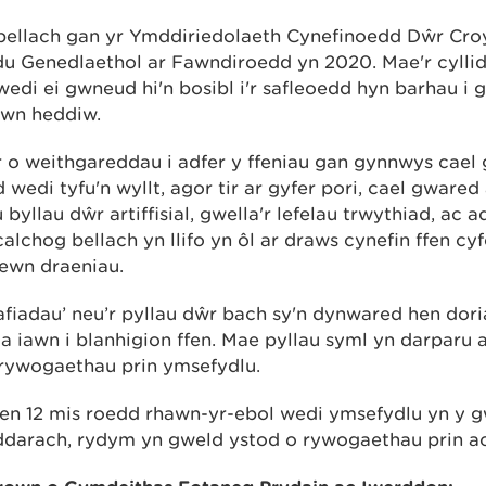
ellach gan yr Ymddiriedolaeth Cynefinoedd Dŵr Croy
u Genedlaethol ar Fawndiroedd yn 2020. Mae'r cyllid
edi ei gwneud hi'n bosibl i'r safleoedd hyn barhau i 
lwn heddiw.
o weithgareddau i adfer y ffeniau gan gynnwys cael 
 wedi tyfu'n wyllt, agor tir ar gyfer pori, cael gware
 byllau dŵr artiffisial, gwella'r lefelau trwythiad, ac 
lchog bellach yn llifo yn ôl ar draws cynefin ffen cy
 fewn draeniau.
fiadau’ neu’r pyllau dŵr bach sy'n dynwared hen do
a iawn i blanhigion ffen. Mae pyllau syml yn darpar
 rywogaethau prin ymsefydlu.
 pen 12 mis roedd rhawn-yr-ebol wedi ymsefydlu yn y 
darach, rydym yn gweld ystod o rywogaethau prin ac