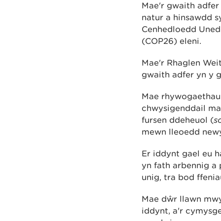
Mae'r gwaith adfer
natur a hinsawdd s
Cenhedloedd Unedi
(COP26) eleni.
Mae'r Rhaglen Weit
gwaith adfer yn y 
Mae rhywogaethau 
chwysigenddail ma
fursen ddeheuol (
s
mewn lleoedd newy
Er iddynt gael eu 
yn fath arbennig a 
unig, tra bod ffenia
Mae dŵr llawn mwy
iddynt, a'r cymysg