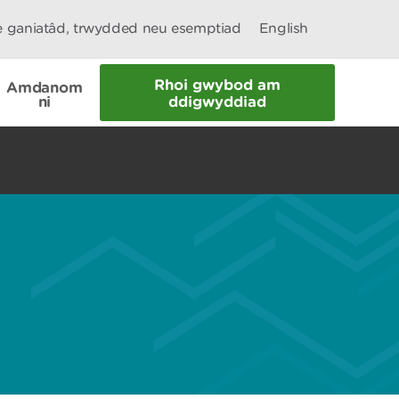
le ganiatâd, trwydded neu esemptiad
English
Rhoi gwybod am
Amdanom
ni
ddigwyddiad