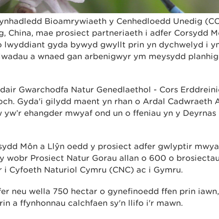
 Cynhadledd Bioamrywiaeth y Cenhedloedd Unedig (CO
, China, mae prosiect partneriaeth i adfer Corsydd 
lwyddiant gyda bywyd gwyllt prin yn dychwelyd i ym
sylwadau a wnaed gan arbenigwyr ym meysydd planhig
air Gwarchodfa Natur Genedlaethol - Cors Erddreinio
och. Gyda'i gilydd maent yn rhan o Ardal Cadwraeth
yw’r ehangder mwyaf ond un o ffeniau yn y Deyrnas 
sydd Môn a Llŷn oedd y prosiect adfer gwlyptir mwya
y wobr Prosiect Natur Gorau allan o 600 o brosiecta
r i Cyfoeth Naturiol Cymru (CNC) ac i Gymru.
er neu wella 750 hectar o gynefinoedd ffen prin iawn,
n a ffynhonnau calchfaen sy'n llifo i'r mawn.