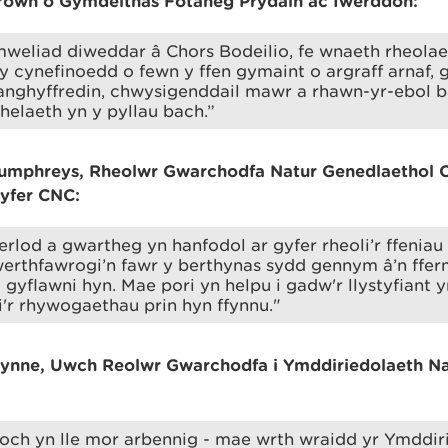
own o Gymdeithas Fotaneg Prydain ac Iwerddon:
mweliad diweddar â Chors Bodeilio, fe wnaeth rheola
 cynefinoedd o fewn y ffen gymaint o argraff arnaf,
anghyffredin, chwysigenddail mawr a rhawn-yr-ebol b
helaeth yn y pyllau bach.”
phreys, Rheolwr Gwarchodfa Natur Genedlaethol Co
gyfer CNC:
rlod a gwartheg yn hanfodol ar gyfer rheoli’r ffeniau
erthfawrogi’n fawr y berthynas sydd gennym â’n ffe
 gyflawni hyn. Mae pori yn helpu i gadw'r llystyfiant
 i'r rhywogaethau prin hyn ffynnu."
nne, Uwch Reolwr Gwarchodfa i Ymddiriedolaeth N
och yn lle mor arbennig - mae wrth wraidd yr Ymddiri