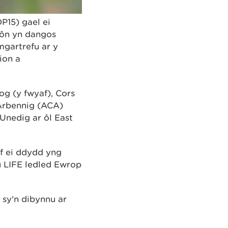
P15) gael ei
Môn yn dangos
gartrefu ar y
ion a
g (y fwyaf), Cors
 Arbennig (ACA)
Unedig ar ôl East
f ei ddydd yng
u LIFE ledled Ewrop
 sy'n dibynnu ar