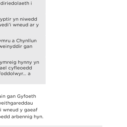
iriedolaeth i
lyptir yn niwedd
edi’i wneud ar y
ymru a Chynllun
weinyddir gan
Cymreig hynny yn
ael cyfleoedd
rfoddolwyr… a
ain gan Gyfoeth
 weithgareddau
ei wneud y gaeaf
eoedd arbennig hyn.