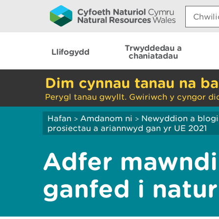
Search:
Trwyddedau a
Llifogydd
chaniatadau
Dim cynnau tanau na ba
Perygl tanau gwyllt. Gwiriwch y cyngor di
Hafan
Amdanom ni
Newyddion a blog
>
>
prosiectau a ariannwyd gan yr UE 2021
Adfer mawndir 
ganfed i natur