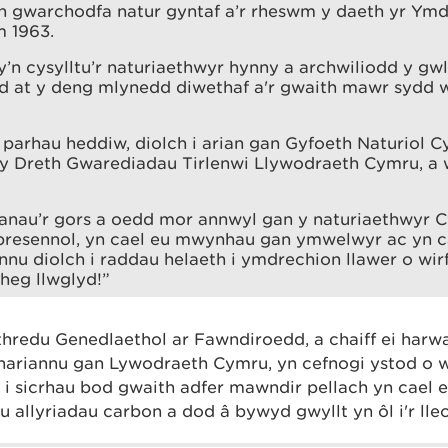
n gwarchodfa natur gyntaf a’r rheswm y daeth yr Ymdd
m 1963.
’n cysylltu’r naturiaethwyr hynny a archwiliodd y gw
d at y deng mlynedd diwethaf a'r gwaith mawr sydd w
parhau heddiw, diolch i arian gan Gyfoeth Naturiol C
 Dreth Gwarediadau Tirlenwi Llywodraeth Cymru, a 
ianau’r gors a oedd mor annwyl gan y naturiaethwyr 
n bresennol, yn cael eu mwynhau gan ymwelwyr ac yn c
nnu diolch i raddau helaeth i ymdrechion llawer o wi
heg llwglyd!”
hredu Genedlaethol ar Fawndiroedd, a chaiff ei harw
 hariannu gan Lywodraeth Cymru, yn cefnogi ystod o
 i sicrhau bod gwaith adfer mawndir pellach yn cael 
 allyriadau carbon a dod â bywyd gwyllt yn ôl i'r ll