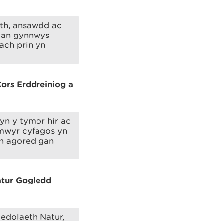
eth, ansawdd ac
 gan gynnwys
ach prin yn
rs Erddreiniog a
 yn y tymor hir ac
rmwyr cyfagos yn
 yn agored gan
atur Gogledd
edolaeth Natur,