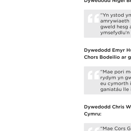
Dywedodd Nigel Br
“Yn ystod y
amrywiaeth y
gweld hesg 
ymsefydlu’n 
Dywedodd Emyr Hum
Chors Bodeilio ar 
“Mae pori me
rydym yn gw
eu cymorth i
ganiatáu lle
Dywedodd Chris Wy
Cymru:
“Mae Cors G