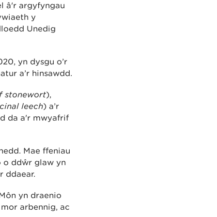
l â'r argyfyngau
ywiaeth y
dloedd Unedig
20, yn dysgu o’r
atur a’r hinsawdd.
f stonewort
),
cinal leech
) a’r
d da a'r mwyafrif
nedd. Mae ffeniau
o o ddŵr glaw yn
r ddaear.
 Môn yn draenio
 mor arbennig, ac