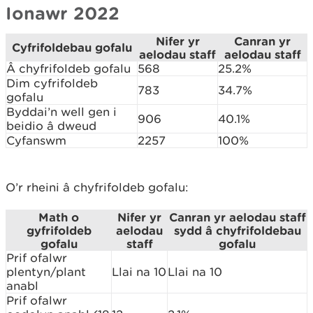
Ionawr 2022
Nifer yr
Canran yr
Cyfrifoldebau gofalu
aelodau staff
aelodau staff
Â chyfrifoldeb gofalu
568
25.2%
Dim cyfrifoldeb
783
34.7%
gofalu
Byddai’n well gen i
906
40.1%
beidio â dweud
Cyfanswm
2257
100%
O’r rheini â chyfrifoldeb gofalu:
Math o
Nifer yr
Canran yr aelodau staff
gyfrifoldeb
aelodau
sydd â chyfrifoldebau
gofalu
staff
gofalu
Prif ofalwr
plentyn/plant
Llai na 10
Llai na 10
anabl
Prif ofalwr