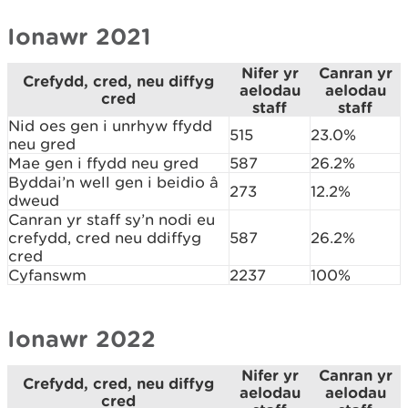
Ionawr 2021
Nifer yr
Canran yr
Crefydd, cred, neu diffyg
aelodau
aelodau
cred
staff
staff
Nid oes gen i unrhyw ffydd
515
23.0%
neu gred
Mae gen i ffydd neu gred
587
26.2%
Byddai’n well gen i beidio â
273
12.2%
dweud
Canran yr staff sy’n nodi eu
crefydd, cred neu ddiffyg
587
26.2%
cred
Cyfanswm
2237
100%
Ionawr 2022
Nifer yr
Canran yr
Crefydd, cred, neu diffyg
aelodau
aelodau
cred