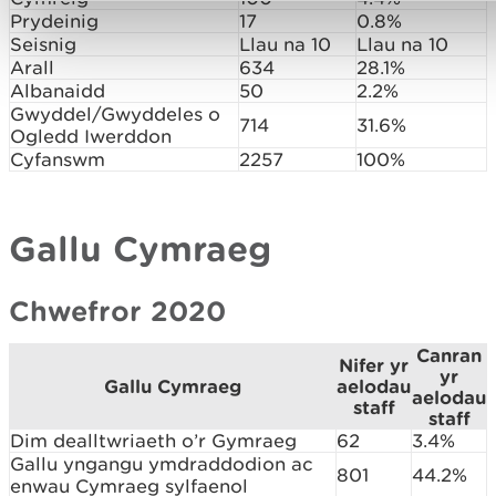
Prydeinig
17
0.8%
Seisnig
Llau na 10
Llau na 10
Arall
634
28.1%
Albanaidd
50
2.2%
Gwyddel/Gwyddeles o
714
31.6%
Ogledd Iwerddon
Cyfanswm
2257
100%
Gallu Cymraeg
Chwefror 2020
Canran
Nifer yr
yr
Gallu Cymraeg
aelodau
aelodau
staff
staff
Dim dealltwriaeth o’r Gymraeg
62
3.4%
Gallu yngangu ymdraddodion ac
801
44.2%
enwau Cymraeg sylfaenol