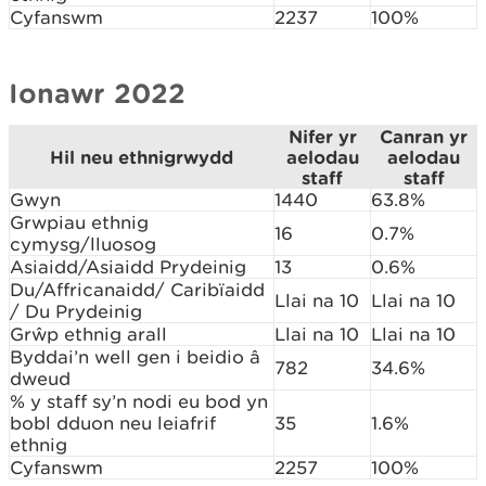
Cyfanswm
2237
100%
Ionawr 2022
Nifer yr
Canran yr
Hil neu ethnigrwydd
aelodau
aelodau
staff
staff
Gwyn
1440
63.8%
Grwpiau ethnig
16
0.7%
cymysg/lluosog
Asiaidd/Asiaidd Prydeinig
13
0.6%
Du/Affricanaidd/ Caribïaidd
Llai na 10
Llai na 10
/ Du Prydeinig
Grŵp ethnig arall
Llai na 10
Llai na 10
Byddai’n well gen i beidio â
782
34.6%
dweud
% y staff sy’n nodi eu bod yn
bobl dduon neu leiafrif
35
1.6%
ethnig
Cyfanswm
2257
100%