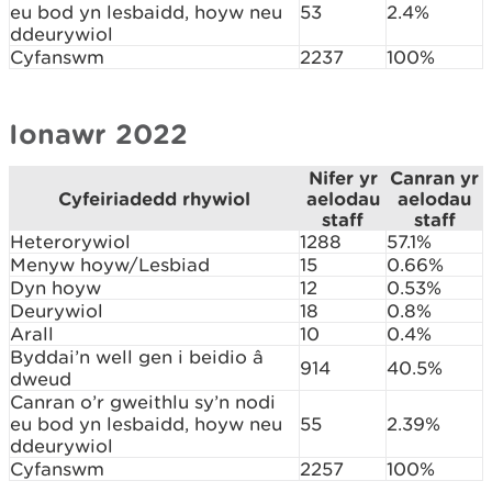
eu bod yn lesbaidd, hoyw neu
53
2.4%
ddeurywiol
Cyfanswm
2237
100%
Ionawr 2022
Nifer yr
Canran yr
Cyfeiriadedd rhywiol
aelodau
aelodau
staff
staff
Heterorywiol
1288
57.1%
Menyw hoyw/Lesbiad
15
0.66%
Dyn hoyw
12
0.53%
Deurywiol
18
0.8%
Arall
10
0.4%
Byddai’n well gen i beidio â
914
40.5%
dweud
Canran o’r gweithlu sy’n nodi
eu bod yn lesbaidd, hoyw neu
55
2.39%
ddeurywiol
Cyfanswm
2257
100%