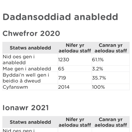
Dadansoddiad anabledd
Chwefror 2020
Nifer yr
Canran yr
Statws anabledd
aelodau staff
aelodau staff
Nid oes gen i
1230
61.1%
anabledd
Mae gen i anabledd
65
3.2%
Byddai’n well gen i
719
35.7%
beidio â dweud
Cyfanswm
2014
100%
Ionawr 2021
Nifer yr
Canran yr
Statws anabledd
aelodau staff
aelodau staff
Nid oes gen i