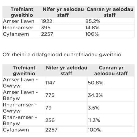
Trefniant
Nifer yr aelodau
Canran yr aelodau
gweithio
staff
staff
Amser llawn
1922
85.2%
Rhan-amser
395
14.8%
Cyfanswm
2257
100%
O’r rheini a ddatgelodd eu trefniadau gweithio:
Trefniant
Nifer yr aelodau
Canran yr
gweithio
staff
aelodau staff
Amser llawn -
1147
50.8%
Gwryw
Amser llawn -
775
34.3%
Benyw
Rhan-amser -
79
3.5%
Gwryw
Rhan-amser -
256
11.3%
Benyw
Cyfanswm
2257
100%