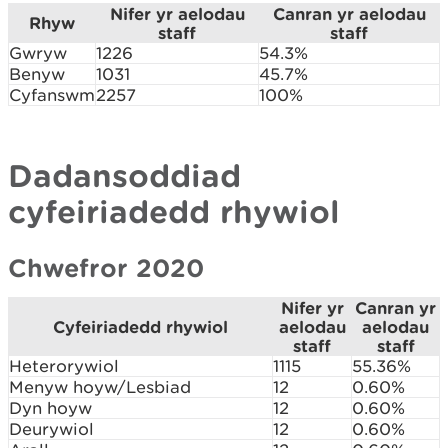
Nifer yr aelodau
Canran yr aelodau
Rhyw
staff
staff
Gwryw
1226
54.3%
Benyw
1031
45.7%
Cyfanswm
2257
100%
Dadansoddiad
cyfeiriadedd rhywiol
Chwefror 2020
Nifer yr
Canran yr
Cyfeiriadedd rhywiol
aelodau
aelodau
staff
staff
Heterorywiol
1115
55.36%
Menyw hoyw/Lesbiad
12
0.60%
Dyn hoyw
12
0.60%
Deurywiol
12
0.60%