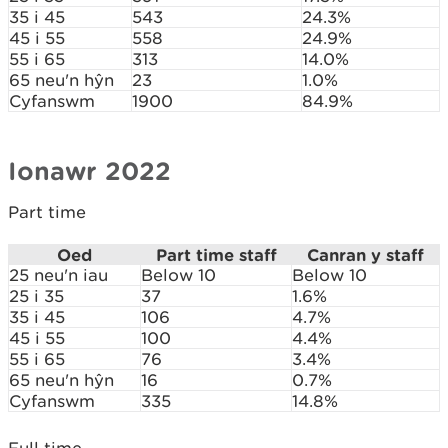
35 i 45
543
24.3%
45 i 55
558
24.9%
55 i 65
313
14.0%
65 neu'n hŷn
23
1.0%
Cyfanswm
1900
84.9%
Ionawr 2022
Part time
Oed
Part time staff
Canran y staff
25 neu'n iau
Below 10
Below 10
25 i 35
37
1.6%
35 i 45
106
4.7%
45 i 55
100
4.4%
55 i 65
76
3.4%
65 neu'n hŷn
16
0.7%
Cyfanswm
335
14.8%