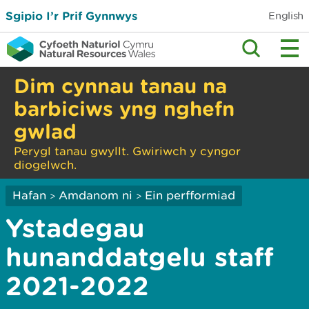
Sgipio I’r Prif Gynnwys
English
Dim cynnau tanau na
barbiciws yng nghefn
gwlad
Perygl tanau gwyllt. Gwiriwch y cyngor
diogelwch.
Hafan
Amdanom ni
Ein perfformiad
>
>
Ystadegau
hunanddatgelu staff
2021-2022