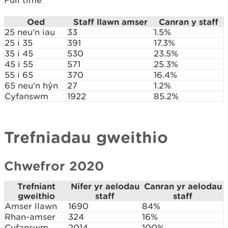
Full time
Oed
Staff llawn amser
Canran y staff
25 neu'n iau
33
1.5%
25 i 35
391
17.3%
35 i 45
530
23.5%
45 i 55
571
25.3%
55 i 65
370
16.4%
65 neu'n hŷn
27
1.2%
Cyfanswm
1922
85.2%
Trefniadau gweithio
Chwefror 2020
Trefniant
Nifer yr aelodau
Canran yr aelodau
gweithio
staff
staff
Amser llawn
1690
84%
Rhan-amser
324
16%
Cyfanswm
2014
100%