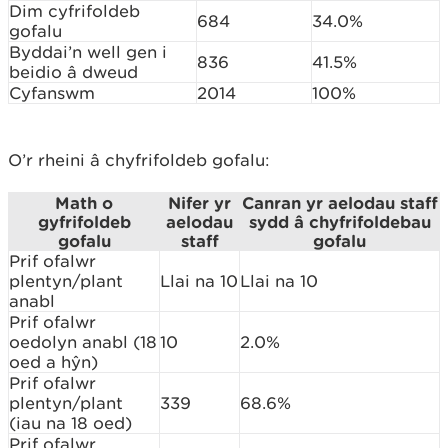
Dim cyfrifoldeb
684
34.0%
gofalu
Byddai’n well gen i
836
41.5%
beidio â dweud
Cyfanswm
2014
100%
O’r rheini â chyfrifoldeb gofalu:
Math o
Nifer yr
Canran yr aelodau staff
gyfrifoldeb
aelodau
sydd â chyfrifoldebau
gofalu
staff
gofalu
Prif ofalwr
plentyn/plant
Llai na 10
Llai na 10
anabl
Prif ofalwr
oedolyn anabl (18
10
2.0%
oed a hŷn)
Prif ofalwr
plentyn/plant
339
68.6%
(iau na 18 oed)
Prif ofalwr