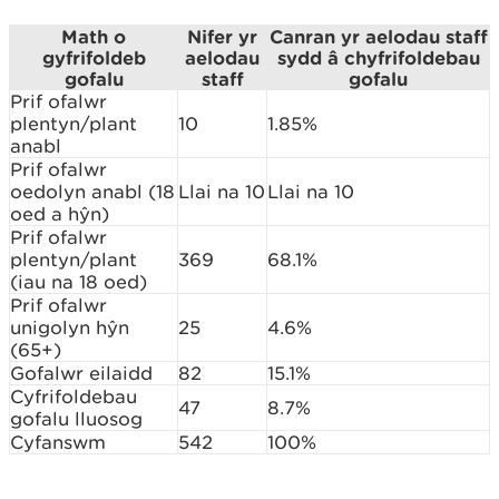
Math o
Nifer yr
Canran yr aelodau staff
gyfrifoldeb
aelodau
sydd â chyfrifoldebau
gofalu
staff
gofalu
Prif ofalwr
plentyn/plant
10
1.85%
anabl
Prif ofalwr
oedolyn anabl (18
Llai na 10
Llai na 10
oed a hŷn)
Prif ofalwr
plentyn/plant
369
68.1%
(iau na 18 oed)
Prif ofalwr
unigolyn hŷn
25
4.6%
(65+)
Gofalwr eilaidd
82
15.1%
Cyfrifoldebau
47
8.7%
gofalu lluosog
Cyfanswm
542
100%