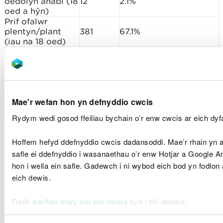
oedolyn anabl (18
12
2.1%
oed a hŷn)
Prif ofalwr
plentyn/plant
381
67.1%
(iau na 18 oed)
Prif ofalwr
unigolyn hŷn
30
5.3%
(65+)
Gofalwr eilaidd
91
16.0%
Cyfrifoldebau
45
7.9%
Mae'r wefan hon yn defnyddio cwcis
gofalu lluosog
Cyfanswm
568
100%
Rydym wedi gosod ffeiliau bychain o’r enw cwcis ar eich dyfa
Hoffem hefyd ddefnyddio cwcis dadansoddi. Mae’r rhain yn a
Dadansoddiad o
safle ei ddefnyddio i wasanaethau o’r enw Hotjar a Google 
hon i wella ein safle. Gadewch i ni wybod eich bod yn fodlo
hunaniaeth genedlaethol
eich dewis.
January 2021
Gellir
darllen mwy am ein cwcis
cyn i chi ddewis.
Dadansoddiad o
Nifer yr