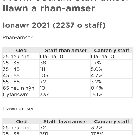
llawn a rhan-amser
Ionawr 2021 (2237 o staff)
Rhan-amser
Oed
Staff rhan amser
Canran y staff
25 neu'n iau
Llai na 10
Llai na 10
25 i 35
38
1.7%
35 i 45
111
5.0%
45 i 55
105
4.7%
55 i 65
72
3.2%
65 neu'n hŷn
10
0.4%
Cyfanswm
337
15.1%
Llawn amser
Oed
Staff llawn amser
Canran y staff
25 neu'n iau
72
3.2%
25 i 35
391
17.5%