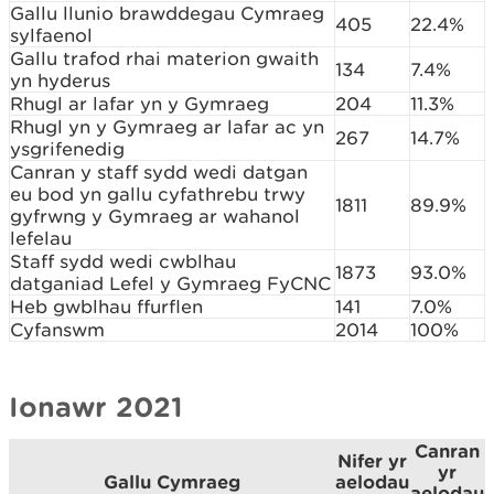
Gallu llunio brawddegau Cymraeg
405
22.4%
sylfaenol
Gallu trafod rhai materion gwaith
134
7.4%
yn hyderus
Rhugl ar lafar yn y Gymraeg
204
11.3%
Rhugl yn y Gymraeg ar lafar ac yn
267
14.7%
ysgrifenedig
Canran y staff sydd wedi datgan
eu bod yn gallu cyfathrebu trwy
1811
89.9%
gyfrwng y Gymraeg ar wahanol
lefelau
Staff sydd wedi cwblhau
1873
93.0%
datganiad Lefel y Gymraeg FyCNC
Heb gwblhau ffurflen
141
7.0%
Cyfanswm
2014
100%
Ionawr 2021
Canran
Nifer yr
yr
Gallu Cymraeg
aelodau
aelodau