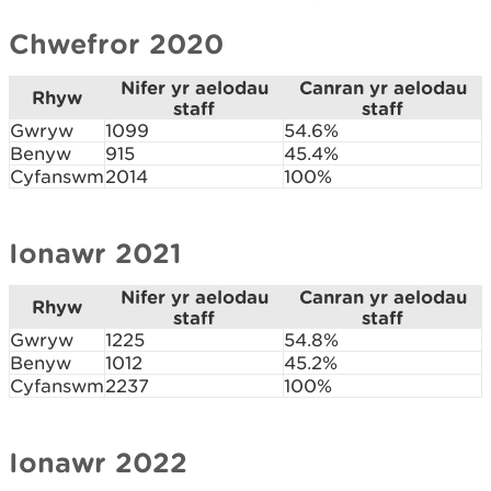
Chwefror 2020
Nifer yr aelodau
Canran yr aelodau
Rhyw
staff
staff
Gwryw
1099
54.6%
Benyw
915
45.4%
Cyfanswm
2014
100%
Ionawr 2021
Nifer yr aelodau
Canran yr aelodau
Rhyw
staff
staff
Gwryw
1225
54.8%
Benyw
1012
45.2%
Cyfanswm
2237
100%
Ionawr 2022