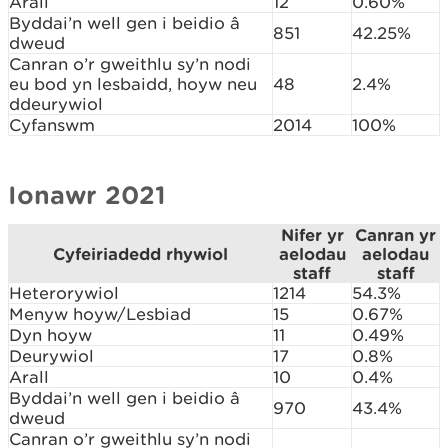
Arall
12
0.60%
Byddai’n well gen i beidio â
851
42.25%
dweud
Canran o’r gweithlu sy’n nodi
eu bod yn lesbaidd, hoyw neu
48
2.4%
ddeurywiol
Cyfanswm
2014
100%
Ionawr 2021
Nifer yr
Canran yr
Cyfeiriadedd rhywiol
aelodau
aelodau
staff
staff
Heterorywiol
1214
54.3%
Menyw hoyw/Lesbiad
15
0.67%
Dyn hoyw
11
0.49%
Deurywiol
17
0.8%
Arall
10
0.4%
Byddai’n well gen i beidio â
970
43.4%
dweud
Canran o’r gweithlu sy’n nodi