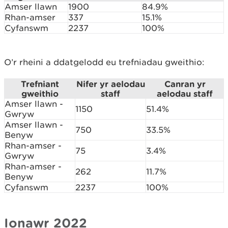
Amser llawn
1900
84.9%
Rhan-amser
337
15.1%
Cyfanswm
2237
100%
O’r rheini a ddatgelodd eu trefniadau gweithio:
Trefniant
Nifer yr aelodau
Canran yr
gweithio
staff
aelodau staff
Amser llawn -
1150
51.4%
Gwryw
Amser llawn -
750
33.5%
Benyw
Rhan-amser -
75
3.4%
Gwryw
Rhan-amser -
262
11.7%
Benyw
Cyfanswm
2237
100%
Ionawr 2022