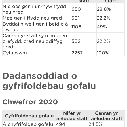
staff
staff
Nid oes gen i unrhyw ffydd
650
28.8%
neu gred
Mae gen i ffydd neu gred
501
22.2%
Byddai’n well gen i beidio â
1106
49%
dweud
Canran yr staff sy’n nodi eu
crefydd, cred neu ddiffyg
502
22.2%
cred
Cyfanswm
2257
100%
Dadansoddiad o
gyfrifoldebau gofalu
Chwefror 2020
Nifer yr
Canran yr
Cyfrifoldebau gofalu
aelodau staff
aelodau staff
Â chyfrifoldeb gofalu
494
24.5%