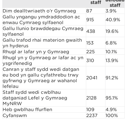
staff
staff
Dim dealltwriaeth o’r Gymraeg
87
3.9%
Gallu yngangu ymdraddodion ac
915
40.9%
enwau Cymraeg sylfaenol
Gallu llunio brawddegau Cymraeg
438
19.6%
sylfaenol
Gallu trafod rhai materion gwaith
153
6.8%
yn hyderus
Rhugl ar lafar yn y Gymraeg
225
10.1%
Rhugl yn y Gymraeg ar lafar ac yn
310
13.9%
ysgrifenedig
Canran y staff sydd wedi datgan
eu bod yn gallu cyfathrebu trwy
2041
91.2%
gyfrwng y Gymraeg ar wahanol
lefelau
Staff sydd wedi cwblhau
datganiad Lefel y Gymraeg
2128
95.1%
MyNRW
Heb gwblhau ffurflen
109
4.9%
Cyfanswm
2237
100%