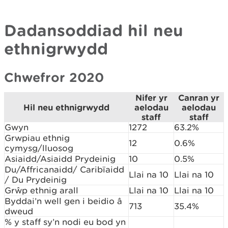
Dadansoddiad hil neu
ethnigrwydd
Chwefror 2020
Nifer yr
Canran yr
Hil neu ethnigrwydd
aelodau
aelodau
staff
staff
Gwyn
1272
63.2%
Grwpiau ethnig
12
0.6%
cymysg/lluosog
Asiaidd/Asiaidd Prydeinig
10
0.5%
Du/Affricanaidd/ Caribïaidd
Llai na 10
Llai na 10
/ Du Prydeinig
Grŵp ethnig arall
Llai na 10
Llai na 10
Byddai’n well gen i beidio â
713
35.4%
dweud
% y staff sy’n nodi eu bod yn