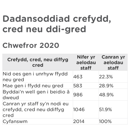
Dadansoddiad crefydd,
cred neu ddi-gred
Chwefror 2020
Nifer yr
Canran yr
Crefydd, cred, neu diffyg
aelodau
aelodau
cred
staff
staff
Nid oes gen i unrhyw ffydd
463
22.3%
neu gred
Mae gen i ffydd neu gred
583
28.9%
Byddai’n well gen i beidio â
986
48.9%
dweud
Canran yr staff sy’n nodi eu
crefydd, cred neu ddiffyg
1046
51.9%
cred
Cyfanswm
2014
100%