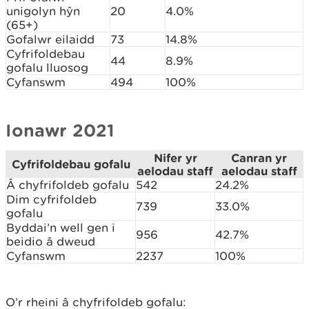
unigolyn hŷn
20
4.0%
(65+)
Gofalwr eilaidd
73
14.8%
Cyfrifoldebau
44
8.9%
gofalu lluosog
Cyfanswm
494
100%
Ionawr 2021
Nifer yr
Canran yr
Cyfrifoldebau gofalu
aelodau staff
aelodau staff
Â chyfrifoldeb gofalu
542
24.2%
Dim cyfrifoldeb
739
33.0%
gofalu
Byddai’n well gen i
956
42.7%
beidio â dweud
Cyfanswm
2237
100%
O’r rheini â chyfrifoldeb gofalu: