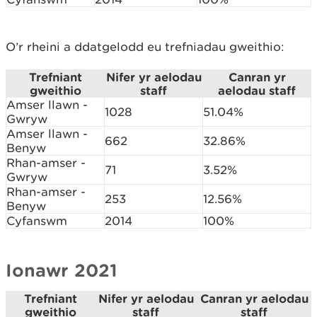
O’r rheini a ddatgelodd eu trefniadau gweithio:
Trefniant
Nifer yr aelodau
Canran yr
gweithio
staff
aelodau staff
Amser llawn -
1028
51.04%
Gwryw
Amser llawn -
662
32.86%
Benyw
Rhan-amser -
71
3.52%
Gwryw
Rhan-amser -
253
12.56%
Benyw
Cyfanswm
2014
100%
Ionawr 2021
Trefniant
Nifer yr aelodau
Canran yr aelodau
gweithio
staff
staff