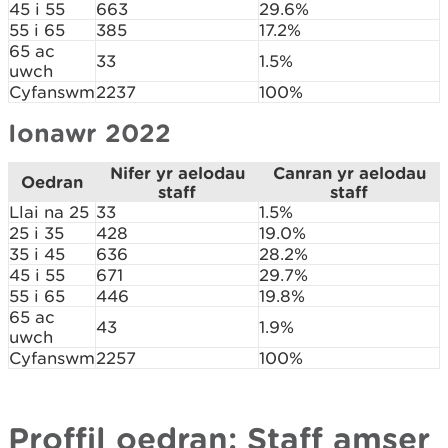
45 i 55
663
29.6%
55 i 65
385
17.2%
65 ac
33
1.5%
uwch
Cyfanswm
2237
100%
Ionawr 2022
Nifer yr aelodau
Canran yr aelodau
Oedran
staff
staff
Llai na 25
33
1.5%
25 i 35
428
19.0%
35 i 45
636
28.2%
45 i 55
671
29.7%
55 i 65
446
19.8%
65 ac
43
1.9%
uwch
Cyfanswm
2257
100%
Proffil oedran: Staff amser