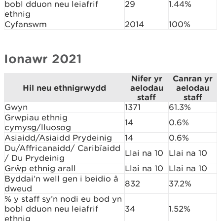
bobl dduon neu leiafrif
29
1.44%
ethnig
Cyfanswm
2014
100%
Ionawr 2021
Nifer yr
Canran yr
Hil neu ethnigrwydd
aelodau
aelodau
staff
staff
Gwyn
1371
61.3%
Grwpiau ethnig
14
0.6%
cymysg/lluosog
Asiaidd/Asiaidd Prydeinig
14
0.6%
Du/Affricanaidd/ Caribïaidd
Llai na 10
Llai na 10
/ Du Prydeinig
Grŵp ethnig arall
Llai na 10
Llai na 10
Byddai’n well gen i beidio â
832
37.2%
dweud
% y staff sy’n nodi eu bod yn
bobl dduon neu leiafrif
34
1.52%
ethnig