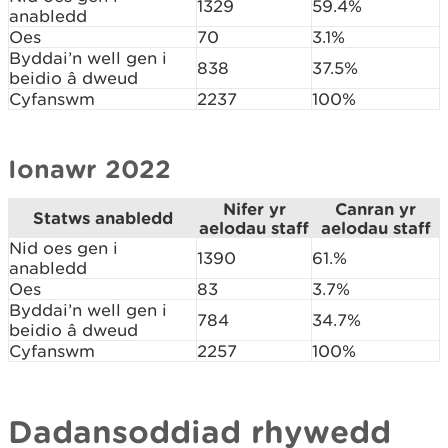
1329
59.4%
anabledd
Oes
70
3.1%
Byddai’n well gen i
838
37.5%
beidio â dweud
Cyfanswm
2237
100%
Ionawr 2022
Nifer yr
Canran yr
Statws anabledd
aelodau staff
aelodau staff
Nid oes gen i
1390
61.%
anabledd
Oes
83
3.7%
Byddai’n well gen i
784
34.7%
beidio â dweud
Cyfanswm
2257
100%
Dadansoddiad rhywedd