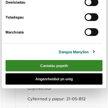
Dewisiadau
10:40
Egwyl
Newidiadau i’r Cynllun Dirprwyo
Ystadegau
Statudol a Chyfreithiol
Marchnata
Noddwr: Prys Davies, Cyfarwyddwr
Gweithredol Strategaeth a Datblygu
Corfforaethol
Dangos Manylion
Cyflwynydd: Colette Fletcher,
10:55
7
Pennaeth Llywodraethu ac
Ysgrifennydd y Bwrdd
Caniatáu popeth
Crynodeb: Cymeradwyo newidiadau i’r
Angenrheidiol yn unig
Cynllun Dirprwyo Statudol a
Chyfreithiol
Cyfeirnod y papur: 21-05-B12