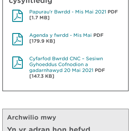
cysylltiedig
Papurau'r Bwrdd - Mis Mai 2021
PDF
[1.7 MB]
Agenda y fwrdd - Mis Mai
PDF
[179.9 KB]
Cyfarfod Bwrdd CNC – Sesiwn
Gyhoeddus Cofnodion a
gadarnhawyd 20 Mai 2021
PDF
[147.3 KB]
Archwilio mwy
Yn yr adran hon hefyd