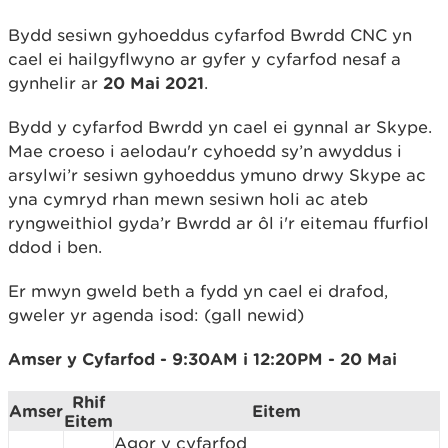
Bydd sesiwn gyhoeddus cyfarfod Bwrdd CNC yn
cael ei hailgyflwyno ar gyfer y cyfarfod nesaf a
gynhelir ar
20 Mai 2021
.
Bydd y cyfarfod Bwrdd yn cael ei gynnal ar Skype.
Mae croeso i aelodau'r cyhoedd sy’n awyddus i
arsylwi’r sesiwn gyhoeddus ymuno drwy Skype ac
yna cymryd rhan mewn sesiwn holi ac ateb
ryngweithiol gyda’r Bwrdd ar ôl i'r eitemau ffurfiol
ddod i ben.
Er mwyn gweld beth a fydd yn cael ei drafod,
gweler yr agenda isod: (gall newid)
Amser y Cyfarfod - 9:30AM i 12:20PM - 20 Mai
Rhif
Amser
Eitem
Eitem
Agor y cyfarfod