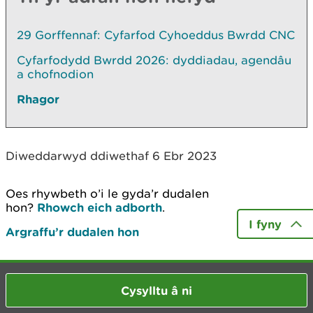
29 Gorffennaf: Cyfarfod Cyhoeddus Bwrdd CNC
Cyfarfodydd Bwrdd 2026: dyddiadau, agendâu
a chofnodion
Rhagor
Diweddarwyd ddiwethaf 6 Ebr 2023
Oes rhywbeth o’i le gyda’r dudalen
hon?
Rhowch eich adborth
.
I fyny
Argraffu’r dudalen hon
Cysylltu â ni