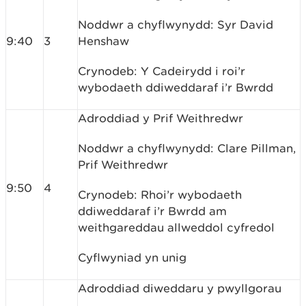
Noddwr a chyflwynydd: Syr David
9:40
3
Henshaw
Crynodeb: Y Cadeirydd i roi’r
wybodaeth ddiweddaraf i’r Bwrdd
Adroddiad y Prif Weithredwr
Noddwr a chyflwynydd: Clare Pillman,
Prif Weithredwr
9:50
4
Crynodeb: Rhoi’r wybodaeth
ddiweddaraf i’r Bwrdd am
weithgareddau allweddol cyfredol
Cyflwyniad yn unig
Adroddiad diweddaru y pwyllgorau