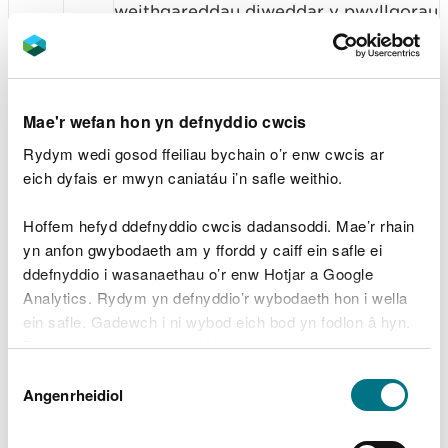
weithgareddau diweddar y pwyllgorau
Adolygiad blynyddol o’r Cylch
Gorchwyl
Mae'r wefan hon yn defnyddio cwcis
Noddwr: Prys Davies, Cyfarwyddwr
Gweithredol Strategaeth a Datblygu
Rydym wedi gosod ffeiliau bychain o’r enw cwcis ar
Corfforaethol
eich dyfais er mwyn caniatáu i’n safle weithio.
Cyflwynydd: Colette Fletcher,
Hoffem hefyd ddefnyddio cwcis dadansoddi. Mae’r rhain
6
Pennaeth Llywodraethu ac
yn anfon gwybodaeth am y ffordd y caiff ein safle ei
10:30
Ysgrifennydd y Bwrdd
ddefnyddio i wasanaethau o’r enw Hotjar a Google
Analytics. Rydym yn defnyddio’r wybodaeth hon i wella
Crynodeb: Cymeradwyo Cylch
ein safle. Gadewch i ni wybod eich bod yn fodlon â hyn.
Gorchwyl diwygiedig y Bwrdd,
Byddwn yn defnyddio cwci i gadw eich dewis.
Pwyllgorau’r Bwrdd a’r Tîm
Dewis
Gweithredol
Gellir
darllen mwy am ein cwcis
cyn i chi ddewis.
Angenrheidiol
Caniatâd
Cyfeirnod y papur: 21-05-B11