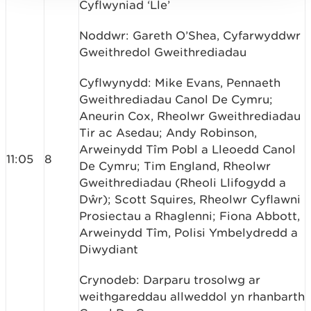
Cyflwyniad ‘Lle’
Noddwr: Gareth O’Shea, Cyfarwyddwr
Gweithredol Gweithrediadau
Cyflwynydd: Mike Evans, Pennaeth
Gweithrediadau Canol De Cymru;
Aneurin Cox, Rheolwr Gweithrediadau
Tir ac Asedau; Andy Robinson,
Arweinydd Tîm Pobl a Lleoedd Canol
11:05
8
De Cymru; Tim England, Rheolwr
Gweithrediadau (Rheoli Llifogydd a
Dŵr); Scott Squires, Rheolwr Cyflawni
Prosiectau a Rhaglenni; Fiona Abbott,
Arweinydd Tîm, Polisi Ymbelydredd a
Diwydiant
Crynodeb: Darparu trosolwg ar
weithgareddau allweddol yn rhanbarth