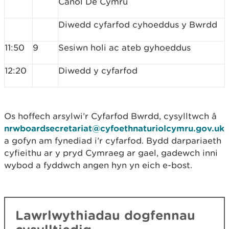
Canol De Cymru
Diwedd cyfarfod cyhoeddus y Bwrdd
11:50
9
Sesiwn holi ac ateb gyhoeddus
12:20
Diwedd y cyfarfod
Os hoffech arsylwi’r Cyfarfod Bwrdd, cysylltwch â
nrwboardsecretariat@cyfoethnaturiolcymru.gov.uk
a gofyn am fynediad i’r cyfarfod. Bydd darpariaeth
cyfieithu ar y pryd Cymraeg ar gael, gadewch inni
wybod a fyddwch angen hyn yn eich e-bost.​
Lawrlwythiadau dogfennau