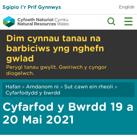
Sgipio I’r Prif Gynnwys
English
Dim cynnau tanau na
barbiciws yng nghefn
gwlad
Perygl tanau gwyllt. Gwiriwch y cyngor
diogelwch.
Hafan
Amdanom ni
Sut cawn ein rheoli
>
>
>
Cyfarfodydd y bwrdd
Cyfarfod y Bwrdd 19 a
20 Mai 2021