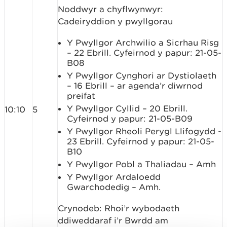
Noddwyr a chyflwynwyr:
Cadeiryddion y pwyllgorau
Y Pwyllgor Archwilio a Sicrhau Risg
– 22 Ebrill. Cyfeirnod y papur: 21-05-
B08
Y Pwyllgor Cynghori ar Dystiolaeth
– 16 Ebrill – ar agenda’r diwrnod
preifat
Y Pwyllgor Cyllid – 20 Ebrill.
10:10
5
Cyfeirnod y papur: 21-05-B09
Y Pwyllgor Rheoli Perygl Llifogydd -
23 Ebrill. Cyfeirnod y papur: 21-05-
B10
Y Pwyllgor Pobl a Thaliadau – Amh
Y Pwyllgor Ardaloedd
Gwarchodedig – Amh.
Crynodeb: Rhoi’r wybodaeth
ddiweddaraf i’r Bwrdd am