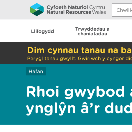
Search:
Trwyddedau a
Llifogydd
chaniatadau
Dim cynnau tanau na ba
Perygl tanau gwyllt. Gwiriwch y cyngor di
Hafan
Rhoi gwybod 
ynglŷn â’r du