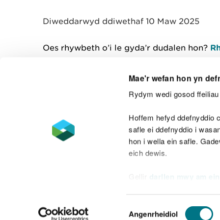
y
m
Diweddarwyd ddiwethaf 10 Maw 2025
w
e
l
Oes rhywbeth o’i le gyda’r dudalen hon?
Rh
i
a
d
Mae'r wefan hon yn def
Rydym wedi gosod ffeiliau 
Cysylltu â ni
Hoffem hefyd ddefnyddio c
safle ei ddefnyddio i was
hon i wella ein safle. Gad
eich dewis.
Datganiad hygyrchedd
Safonau'r Gymr
Gellir
darllen mwy am ein
Datganiad caethwasiaeth fodern
Dewis
Angenrheidiol
Caniatâd