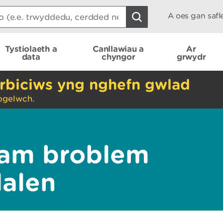
A oes gan saf
Tystiolaeth a
Canllawiau a
Ar
data
chyngor
grwydr
rbiciws yng nghefn gwlad
ogelwch.
am broblem
dalen