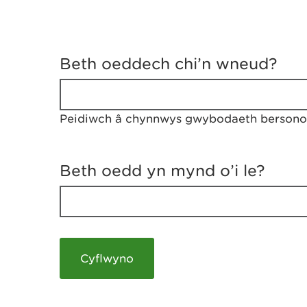
D
y
Beth oeddech chi’n wneud?
w
e
d
w
Peidiwch â chynnwys gwybodaeth bersonol
c
h
w
r
Beth oedd yn mynd o’i le?
t
h
y
m
a
m
e
i
c
h