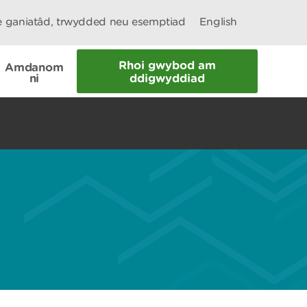
le ganiatâd, trwydded neu esemptiad
English
Rhoi gwybod am
Amdanom
ni
ddigwyddiad