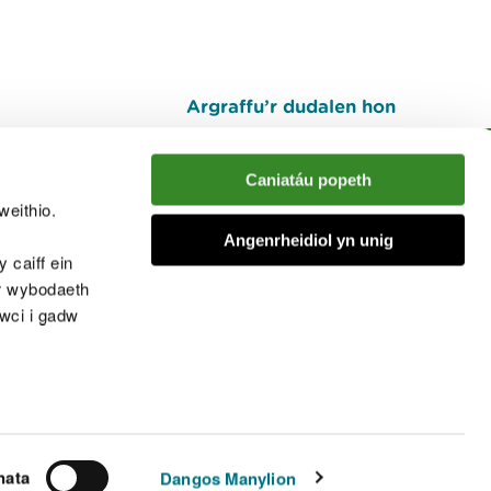
Argraffu’r dudalen hon
I fyny
Caniatáu popeth
weithio.
muno â'r sgwrs
Angenrheidiol yn unig
 caiff ein
’r wybodaeth
cwci i gadw
chwcis
nata
Dangos Manylion
© Cyfoeth Naturiol Cymru