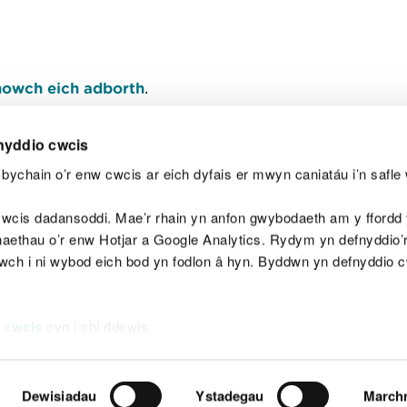
owch eich adborth
.
nyddio cwcis
bychain o’r enw cwcis ar eich dyfais er mwyn caniatáu i’n safle 
Y
wcis dadansoddi. Mae’r rhain yn anfon gwybodaeth am y ffordd y
anaethau o’r enw Hotjar a Google Analytics. Rydym yn defnyddio
ewch i ni wybod eich bod yn fodlon â hyn. Byddwn yn defnyddio 
aeg
Map o'r safle
Hawlfraint
Preifatrwydd a 
 cwcis
cyn i chi ddewis.
Dewisiadau
Ystadegau
March