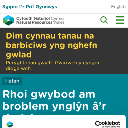
Sgipio I’r Prif Gynnwys
English
Dim cynnau tanau na
barbiciws yng nghefn
gwlad
Perygl tanau gwyllt. Gwiriwch y cyngor
diogelwch.
Hafan
Rhoi gwybod am
broblem ynglŷn â’r
dudalen