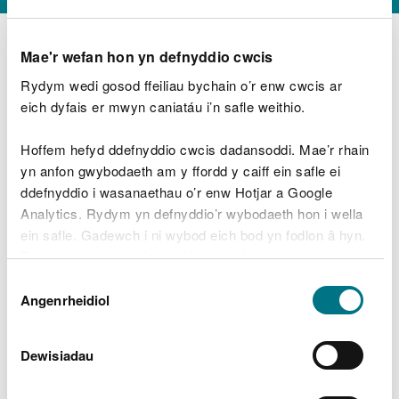
Mae'r wefan hon yn defnyddio cwcis
Rydym wedi gosod ffeiliau bychain o’r enw cwcis ar
D
y
eich dyfais er mwyn caniatáu i’n safle weithio.
Beth oeddech chi’n wneud?
w
e
Hoffem hefyd ddefnyddio cwcis dadansoddi. Mae’r rhain
d
yn anfon gwybodaeth am y ffordd y caiff ein safle ei
w
Peidiwch â chynnwys gwybodaeth bersonol neu
ddefnyddio i wasanaethau o’r enw Hotjar a Google
c
ariannol
h
Analytics. Rydym yn defnyddio’r wybodaeth hon i wella
w
ein safle. Gadewch i ni wybod eich bod yn fodlon â hyn.
r
Byddwn yn defnyddio cwci i gadw eich dewis.
t
Beth oedd yn mynd o’i le?
Dewis
h
Gellir
darllen mwy am ein cwcis
cyn i chi ddewis.
Angenrheidiol
y
Caniatâd
m
a
m
Dewisiadau
e
i