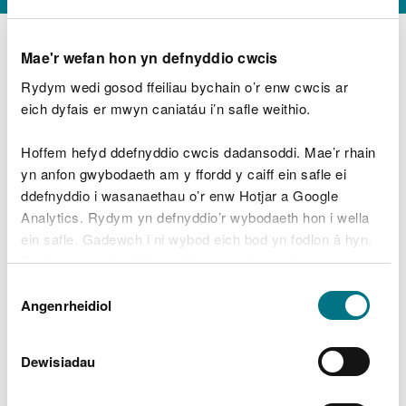
Mae'r wefan hon yn defnyddio cwcis
Rydym wedi gosod ffeiliau bychain o’r enw cwcis ar
D
y
eich dyfais er mwyn caniatáu i’n safle weithio.
Beth oeddech chi’n wneud?
w
e
Hoffem hefyd ddefnyddio cwcis dadansoddi. Mae’r rhain
d
yn anfon gwybodaeth am y ffordd y caiff ein safle ei
w
Peidiwch â chynnwys gwybodaeth bersonol neu
ddefnyddio i wasanaethau o’r enw Hotjar a Google
c
ariannol
h
Analytics. Rydym yn defnyddio’r wybodaeth hon i wella
w
ein safle. Gadewch i ni wybod eich bod yn fodlon â hyn.
r
Byddwn yn defnyddio cwci i gadw eich dewis.
t
Beth oedd yn mynd o’i le?
Dewis
h
Gellir
darllen mwy am ein cwcis
cyn i chi ddewis.
Angenrheidiol
y
Caniatâd
m
a
m
Dewisiadau
e
i