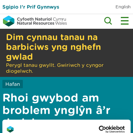
Sgipio I’r Prif Gynnwys
English
Dim cynnau tanau na
barbiciws yng nghefn
gwlad
Perygl tanau gwyllt. Gwiriwch y cyngor
diogelwch.
Hafan
Rhoi gwybod am
broblem ynglŷn â’r
dudalen