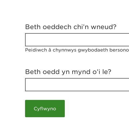
D
y
Beth oeddech chi’n wneud?
w
e
d
w
Peidiwch â chynnwys gwybodaeth bersonol
c
h
w
r
Beth oedd yn mynd o’i le?
t
h
y
m
a
m
e
i
c
h