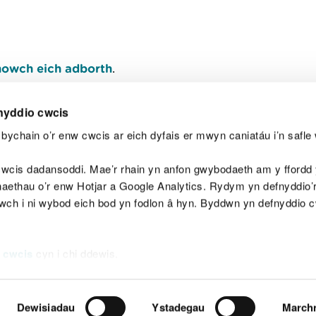
owch eich adborth
.
nyddio cwcis
bychain o’r enw cwcis ar eich dyfais er mwyn caniatáu i’n safle 
Y
wcis dadansoddi. Mae’r rhain yn anfon gwybodaeth am y ffordd y
anaethau o’r enw Hotjar a Google Analytics. Rydym yn defnyddio
ewch i ni wybod eich bod yn fodlon â hyn. Byddwn yn defnyddio 
aeg
Map o'r safle
Hawlfraint
Preifatrwydd a 
 cwcis
cyn i chi ddewis.
Dewisiadau
Ystadegau
March