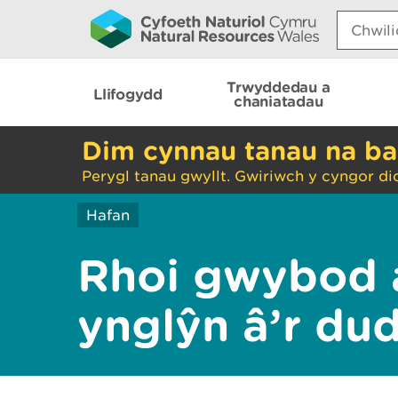
Search:
Trwyddedau a
Llifogydd
chaniatadau
Dim cynnau tanau na ba
Perygl tanau gwyllt. Gwiriwch y cyngor di
Hafan
Rhoi gwybod 
ynglŷn â’r du