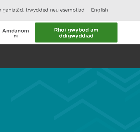
le ganiatâd, trwydded neu esemptiad
English
Rhoi gwybod am
Amdanom
ni
ddigwyddiad