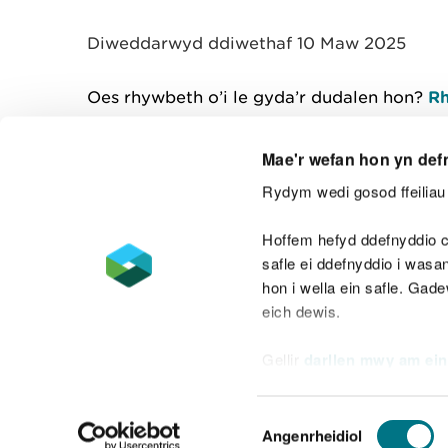
y
m
Diweddarwyd ddiwethaf 10 Maw 2025
w
e
l
Oes rhywbeth o’i le gyda’r dudalen hon?
Rh
i
a
d
Mae'r wefan hon yn def
Rydym wedi gosod ffeiliau 
Cysylltu â ni
Hoffem hefyd ddefnyddio c
safle ei ddefnyddio i was
hon i wella ein safle. Gad
eich dewis.
Datganiad hygyrchedd
Safonau'r Gymr
Gellir
darllen mwy am ein
Datganiad caethwasiaeth fodern
Dewis
Angenrheidiol
Caniatâd