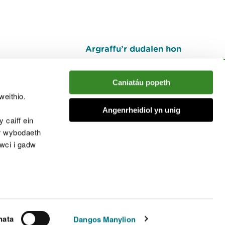
Argraffu’r dudalen hon
I fyny
Caniatáu popeth
weithio.
muno â'r sgwrs
Angenrheidiol yn unig
 caiff ein
’r wybodaeth
cwci i gadw
chwcis
nata
Dangos Manylion
© Cyfoeth Naturiol Cymru