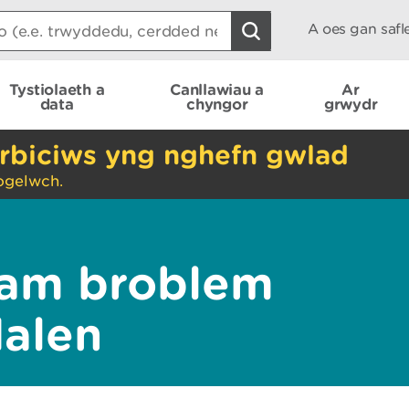
A oes gan saf
Tystiolaeth a
Canllawiau a
Ar
data
chyngor
grwydr
rbiciws yng nghefn gwlad
ogelwch.
am broblem
dalen