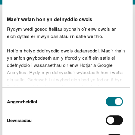
Mae'r wefan hon yn defnyddio cwcis
Rydym wedi gosod ffeiliau bychain o’r enw cwcis ar
D
y
eich dyfais er mwyn caniatáu i’n safle weithio.
Beth oeddech chi’n wneud?
w
e
Hoffem hefyd ddefnyddio cwcis dadansoddi. Mae’r rhain
d
yn anfon gwybodaeth am y ffordd y caiff ein safle ei
w
Peidiwch â chynnwys gwybodaeth bersonol neu
ddefnyddio i wasanaethau o’r enw Hotjar a Google
c
ariannol
h
Analytics. Rydym yn defnyddio’r wybodaeth hon i wella
w
ein safle. Gadewch i ni wybod eich bod yn fodlon â hyn.
r
Byddwn yn defnyddio cwci i gadw eich dewis.
t
Beth oedd yn mynd o’i le?
Dewis
h
Gellir
darllen mwy am ein cwcis
cyn i chi ddewis.
Angenrheidiol
y
Caniatâd
m
a
m
Dewisiadau
e
i