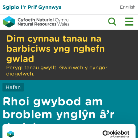
Sgipio I’r Prif Gynnwys
English
Dim cynnau tanau na
barbiciws yng nghefn
gwlad
Perygl tanau gwyllt. Gwiriwch y cyngor
diogelwch.
Hafan
Rhoi gwybod am
broblem ynglŷn â’r
dudalen