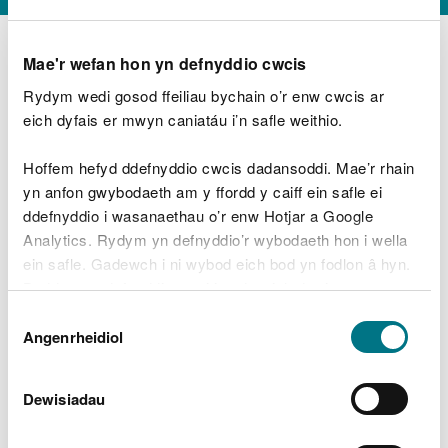
Mae'r wefan hon yn defnyddio cwcis
Rydym wedi gosod ffeiliau bychain o’r enw cwcis ar
D
y
eich dyfais er mwyn caniatáu i’n safle weithio.
Beth oeddech chi’n wneud?
w
e
Hoffem hefyd ddefnyddio cwcis dadansoddi. Mae’r rhain
d
yn anfon gwybodaeth am y ffordd y caiff ein safle ei
w
Peidiwch â chynnwys gwybodaeth bersonol neu
ddefnyddio i wasanaethau o’r enw Hotjar a Google
c
ariannol
h
Analytics. Rydym yn defnyddio’r wybodaeth hon i wella
w
ein safle. Gadewch i ni wybod eich bod yn fodlon â hyn.
r
Byddwn yn defnyddio cwci i gadw eich dewis.
t
Beth oedd yn mynd o’i le?
Dewis
h
Gellir
darllen mwy am ein cwcis
cyn i chi ddewis.
Angenrheidiol
y
Caniatâd
m
a
m
Dewisiadau
e
i