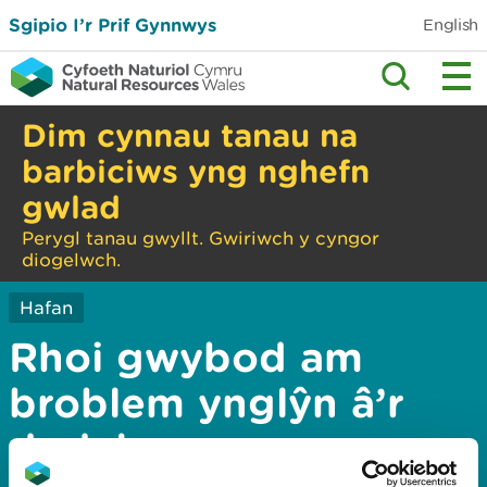
Sgipio I’r Prif Gynnwys
English
Dim cynnau tanau na
barbiciws yng nghefn
gwlad
Perygl tanau gwyllt. Gwiriwch y cyngor
diogelwch.
Hafan
Rhoi gwybod am
broblem ynglŷn â’r
dudalen