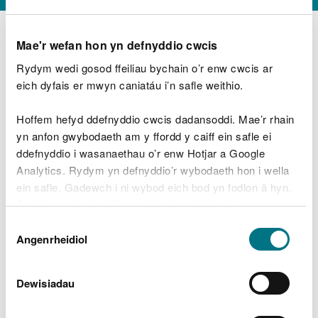
Mae'r wefan hon yn defnyddio cwcis
Rydym wedi gosod ffeiliau bychain o’r enw cwcis ar
D
y
eich dyfais er mwyn caniatáu i’n safle weithio.
Beth oeddech chi’n wneud?
w
e
Hoffem hefyd ddefnyddio cwcis dadansoddi. Mae’r rhain
d
yn anfon gwybodaeth am y ffordd y caiff ein safle ei
w
Peidiwch â chynnwys gwybodaeth bersonol neu
ddefnyddio i wasanaethau o’r enw Hotjar a Google
c
ariannol
h
Analytics. Rydym yn defnyddio’r wybodaeth hon i wella
w
ein safle. Gadewch i ni wybod eich bod yn fodlon â hyn.
r
Byddwn yn defnyddio cwci i gadw eich dewis.
t
Beth oedd yn mynd o’i le?
Dewis
h
Gellir
darllen mwy am ein cwcis
cyn i chi ddewis.
Angenrheidiol
y
Caniatâd
m
a
m
Dewisiadau
e
i