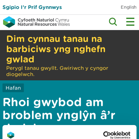
Sgipio I’r Prif Gynnwys
English
Dim cynnau tanau na
barbiciws yng nghefn
gwlad
Perygl tanau gwyllt. Gwiriwch y cyngor
diogelwch.
Hafan
Rhoi gwybod am
broblem ynglŷn â’r
dudalen