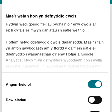
Mae'r wefan hon yn defnyddio cwcis
Rydym wedi gosod ffeiliau bychain o’r enw cwcis ar
D
y
eich dyfais er mwyn caniatáu i’n safle weithio.
Beth oeddech chi’n wneud?
w
e
Hoffem hefyd ddefnyddio cwcis dadansoddi. Mae’r rhain
d
yn anfon gwybodaeth am y ffordd y caiff ein safle ei
w
Peidiwch â chynnwys gwybodaeth bersonol neu
ddefnyddio i wasanaethau o’r enw Hotjar a Google
c
ariannol
h
Analytics. Rydym yn defnyddio’r wybodaeth hon i wella
w
ein safle. Gadewch i ni wybod eich bod yn fodlon â hyn.
r
Byddwn yn defnyddio cwci i gadw eich dewis.
t
Beth oedd yn mynd o’i le?
Dewis
h
Gellir
darllen mwy am ein cwcis
cyn i chi ddewis.
Angenrheidiol
y
Caniatâd
m
a
m
Dewisiadau
e
i