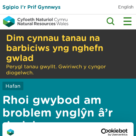
Sgipio I’r Prif Gynnwys
English
Dim cynnau tanau na
barbiciws yng nghefn
gwlad
Perygl tanau gwyllt. Gwiriwch y cyngor
diogelwch.
Hafan
Rhoi gwybod am
broblem ynglŷn â’r
dudalen