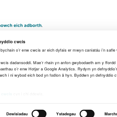
owch eich adborth
.
nyddio cwcis
bychain o’r enw cwcis ar eich dyfais er mwyn caniatáu i’n safle 
Y
wcis dadansoddi. Mae’r rhain yn anfon gwybodaeth am y ffordd y
anaethau o’r enw Hotjar a Google Analytics. Rydym yn defnyddio
ewch i ni wybod eich bod yn fodlon â hyn. Byddwn yn defnyddio 
aeg
Map o'r safle
Hawlfraint
Preifatrwydd a 
 cwcis
cyn i chi ddewis.
Dewisiadau
Ystadegau
March