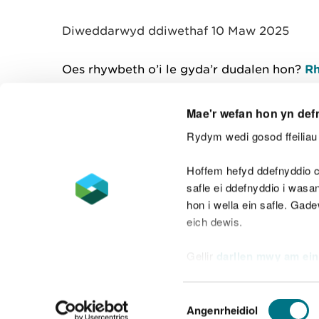
y
m
Diweddarwyd ddiwethaf 10 Maw 2025
w
e
l
Oes rhywbeth o’i le gyda’r dudalen hon?
Rh
i
a
d
Mae'r wefan hon yn def
Rydym wedi gosod ffeiliau 
Cysylltu â ni
Hoffem hefyd ddefnyddio c
safle ei ddefnyddio i was
hon i wella ein safle. Gad
eich dewis.
Datganiad hygyrchedd
Safonau'r Gymr
Gellir
darllen mwy am ein
Datganiad caethwasiaeth fodern
Dewis
Angenrheidiol
Caniatâd