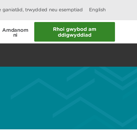
le ganiatâd, trwydded neu esemptiad
English
Rhoi gwybod am
Amdanom
ni
ddigwyddiad