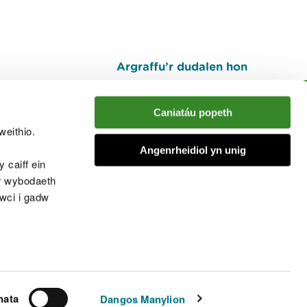
Argraffu’r dudalen hon
I fyny
Caniatáu popeth
weithio.
muno â'r sgwrs
Angenrheidiol yn unig
 caiff ein
’r wybodaeth
cwci i gadw
chwcis
nata
Dangos Manylion
© Cyfoeth Naturiol Cymru