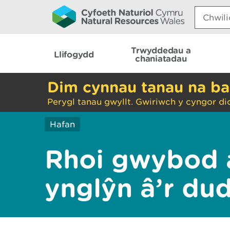
Search:
Trwyddedau a
Llifogydd
chaniatadau
Dim cynnau tanau na ba
Perygl tanau gwyllt. Gwiriwch y cyngor di
Hafan
Rhoi gwybod 
ynglŷn â’r du