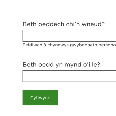
D
y
Beth oeddech chi’n wneud?
w
e
d
w
Peidiwch â chynnwys gwybodaeth bersonol
c
h
w
r
Beth oedd yn mynd o’i le?
t
h
y
m
a
m
e
i
c
h