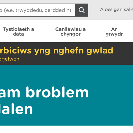
A oes gan saf
Tystiolaeth a
Canllawiau a
Ar
data
chyngor
grwydr
rbiciws yng nghefn gwlad
ogelwch.
am broblem
dalen