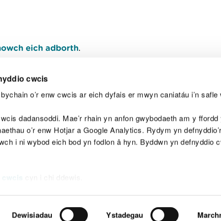
owch eich adborth
.
nyddio cwcis
bychain o’r enw cwcis ar eich dyfais er mwyn caniatáu i’n safle 
Y
wcis dadansoddi. Mae’r rhain yn anfon gwybodaeth am y ffordd y
anaethau o’r enw Hotjar a Google Analytics. Rydym yn defnyddio
ewch i ni wybod eich bod yn fodlon â hyn. Byddwn yn defnyddio 
aeg
Map o'r safle
Hawlfraint
Preifatrwydd a 
 cwcis
cyn i chi ddewis.
Dewisiadau
Ystadegau
March