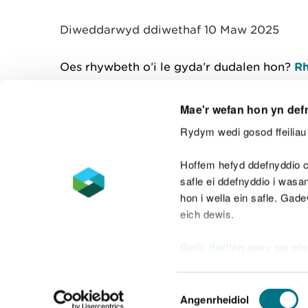
y
m
Diweddarwyd ddiwethaf 10 Maw 2025
w
e
l
Oes rhywbeth o’i le gyda’r dudalen hon?
Rh
i
a
d
Mae'r wefan hon yn def
Rydym wedi gosod ffeiliau 
Cysylltu â ni
Hoffem hefyd ddefnyddio c
safle ei ddefnyddio i was
hon i wella ein safle. Gad
eich dewis.
Datganiad hygyrchedd
Safonau'r Gymr
Gellir
darllen mwy am ein
Datganiad caethwasiaeth fodern
Dewis
Angenrheidiol
Caniatâd