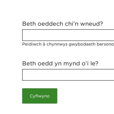
D
y
Beth oeddech chi’n wneud?
w
e
d
w
Peidiwch â chynnwys gwybodaeth bersonol
c
h
w
r
Beth oedd yn mynd o’i le?
t
h
y
m
a
m
e
i
c
h