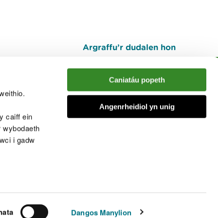
Argraffu’r dudalen hon
I fyny
Caniatáu popeth
weithio.
muno â'r sgwrs
Angenrheidiol yn unig
 caiff ein
’r wybodaeth
cwci i gadw
chwcis
nata
Dangos Manylion
© Cyfoeth Naturiol Cymru