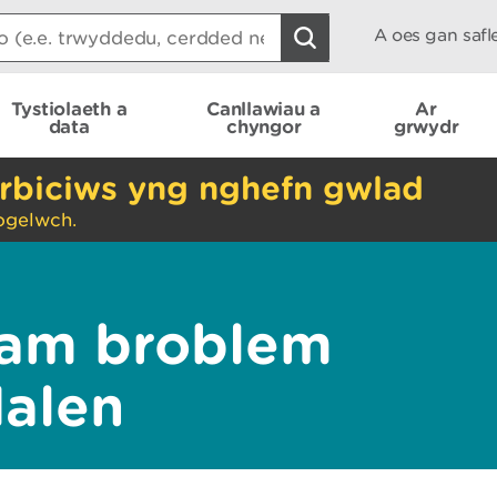
A oes gan saf
Tystiolaeth a
Canllawiau a
Ar
data
chyngor
grwydr
rbiciws yng nghefn gwlad
ogelwch.
am broblem
dalen