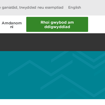
le ganiatâd, trwydded neu esemptiad
English
Rhoi gwybod am
Amdanom
ni
ddigwyddiad