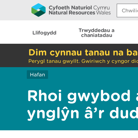
Search:
Trwyddedau a
Llifogydd
chaniatadau
Dim cynnau tanau na ba
Perygl tanau gwyllt. Gwiriwch y cyngor di
Hafan
Rhoi gwybod 
ynglŷn â’r du