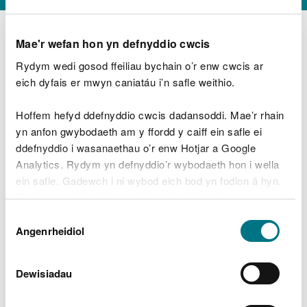
Mae'r wefan hon yn defnyddio cwcis
Rydym wedi gosod ffeiliau bychain o’r enw cwcis ar
D
y
eich dyfais er mwyn caniatáu i’n safle weithio.
Beth oeddech chi’n wneud?
w
e
Hoffem hefyd ddefnyddio cwcis dadansoddi. Mae’r rhain
d
yn anfon gwybodaeth am y ffordd y caiff ein safle ei
w
Peidiwch â chynnwys gwybodaeth bersonol neu
ddefnyddio i wasanaethau o’r enw Hotjar a Google
c
ariannol
h
Analytics. Rydym yn defnyddio’r wybodaeth hon i wella
w
ein safle. Gadewch i ni wybod eich bod yn fodlon â hyn.
r
Byddwn yn defnyddio cwci i gadw eich dewis.
t
Beth oedd yn mynd o’i le?
Dewis
h
Gellir
darllen mwy am ein cwcis
cyn i chi ddewis.
Angenrheidiol
y
Caniatâd
m
a
m
Dewisiadau
e
i