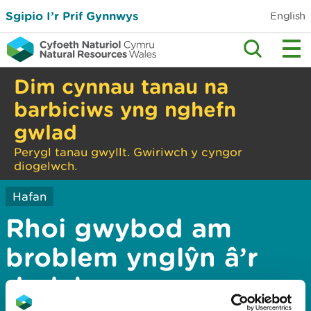
Sgipio I’r Prif Gynnwys
English
Dim cynnau tanau na
barbiciws yng nghefn
gwlad
Perygl tanau gwyllt. Gwiriwch y cyngor
diogelwch.
Hafan
Rhoi gwybod am
broblem ynglŷn â’r
dudalen