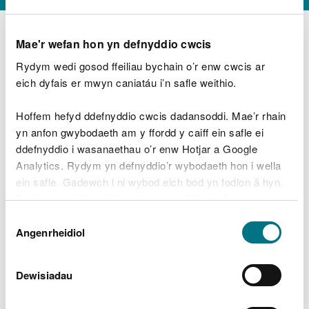
Mae'r wefan hon yn defnyddio cwcis
Rydym wedi gosod ffeiliau bychain o’r enw cwcis ar
D
y
eich dyfais er mwyn caniatáu i’n safle weithio.
Beth oeddech chi’n wneud?
w
e
Hoffem hefyd ddefnyddio cwcis dadansoddi. Mae’r rhain
d
yn anfon gwybodaeth am y ffordd y caiff ein safle ei
w
Peidiwch â chynnwys gwybodaeth bersonol neu
ddefnyddio i wasanaethau o’r enw Hotjar a Google
c
ariannol
h
Analytics. Rydym yn defnyddio’r wybodaeth hon i wella
w
ein safle. Gadewch i ni wybod eich bod yn fodlon â hyn.
r
Byddwn yn defnyddio cwci i gadw eich dewis.
t
Beth oedd yn mynd o’i le?
Dewis
h
Gellir
darllen mwy am ein cwcis
cyn i chi ddewis.
Angenrheidiol
y
Caniatâd
m
a
m
Dewisiadau
e
i