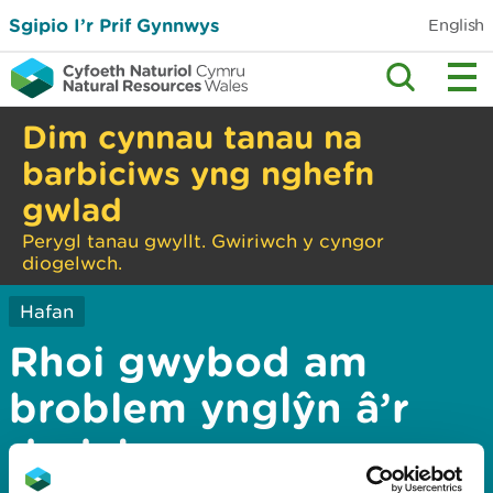
Sgipio I’r Prif Gynnwys
English
Dim cynnau tanau na
barbiciws yng nghefn
gwlad
Perygl tanau gwyllt. Gwiriwch y cyngor
diogelwch.
Hafan
Rhoi gwybod am
broblem ynglŷn â’r
dudalen