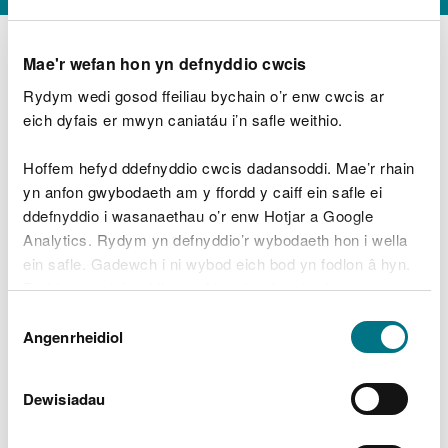
Mae'r wefan hon yn defnyddio cwcis
Rydym wedi gosod ffeiliau bychain o’r enw cwcis ar
D
y
eich dyfais er mwyn caniatáu i’n safle weithio.
Beth oeddech chi’n wneud?
w
e
Hoffem hefyd ddefnyddio cwcis dadansoddi. Mae’r rhain
d
yn anfon gwybodaeth am y ffordd y caiff ein safle ei
w
Peidiwch â chynnwys gwybodaeth bersonol neu
ddefnyddio i wasanaethau o’r enw Hotjar a Google
c
ariannol
h
Analytics. Rydym yn defnyddio’r wybodaeth hon i wella
w
ein safle. Gadewch i ni wybod eich bod yn fodlon â hyn.
r
Byddwn yn defnyddio cwci i gadw eich dewis.
t
Beth oedd yn mynd o’i le?
Dewis
h
Gellir
darllen mwy am ein cwcis
cyn i chi ddewis.
Angenrheidiol
y
Caniatâd
m
a
m
Dewisiadau
e
i