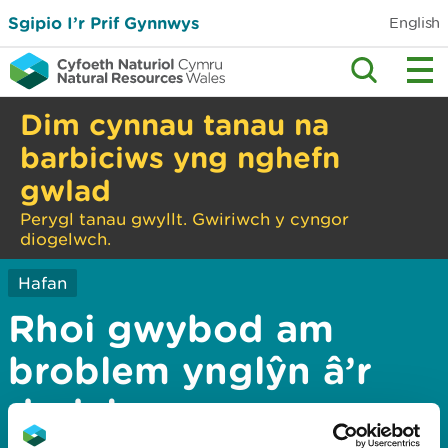
Sgipio I’r Prif Gynnwys
English
Dim cynnau tanau na
barbiciws yng nghefn
gwlad
Perygl tanau gwyllt. Gwiriwch y cyngor
diogelwch.
Hafan
Rhoi gwybod am
broblem ynglŷn â’r
dudalen