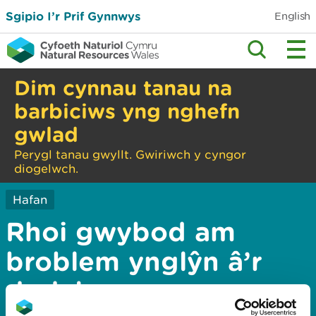
Sgipio I’r Prif Gynnwys
English
Dim cynnau tanau na
barbiciws yng nghefn
gwlad
Perygl tanau gwyllt. Gwiriwch y cyngor
diogelwch.
Hafan
Rhoi gwybod am
broblem ynglŷn â’r
dudalen