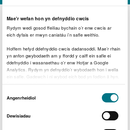
Mae'r wefan hon yn defnyddio cwcis
Rydym wedi gosod ffeiliau bychain o’r enw cwcis ar
D
y
eich dyfais er mwyn caniatáu i’n safle weithio.
Beth oeddech chi’n wneud?
w
e
Hoffem hefyd ddefnyddio cwcis dadansoddi. Mae’r rhain
d
yn anfon gwybodaeth am y ffordd y caiff ein safle ei
w
Peidiwch â chynnwys gwybodaeth bersonol neu
ddefnyddio i wasanaethau o’r enw Hotjar a Google
c
ariannol
h
Analytics. Rydym yn defnyddio’r wybodaeth hon i wella
w
ein safle. Gadewch i ni wybod eich bod yn fodlon â hyn.
r
Byddwn yn defnyddio cwci i gadw eich dewis.
t
Beth oedd yn mynd o’i le?
Dewis
h
Gellir
darllen mwy am ein cwcis
cyn i chi ddewis.
Angenrheidiol
y
Caniatâd
m
a
m
Dewisiadau
e
i