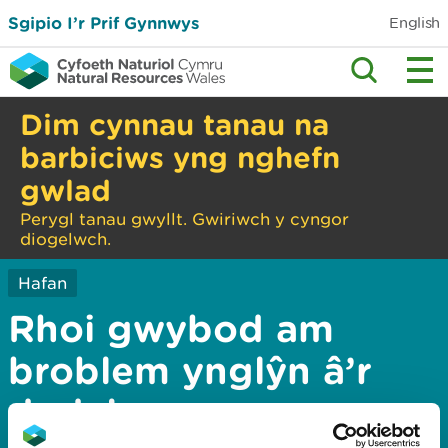
Sgipio I’r Prif Gynnwys
English
Dim cynnau tanau na
barbiciws yng nghefn
gwlad
Perygl tanau gwyllt. Gwiriwch y cyngor
diogelwch.
Hafan
Rhoi gwybod am
broblem ynglŷn â’r
dudalen