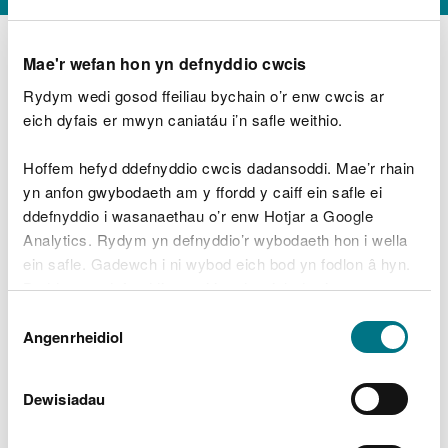
Mae'r wefan hon yn defnyddio cwcis
Rydym wedi gosod ffeiliau bychain o’r enw cwcis ar
D
y
eich dyfais er mwyn caniatáu i’n safle weithio.
Beth oeddech chi’n wneud?
w
e
Hoffem hefyd ddefnyddio cwcis dadansoddi. Mae’r rhain
d
yn anfon gwybodaeth am y ffordd y caiff ein safle ei
w
Peidiwch â chynnwys gwybodaeth bersonol neu
ddefnyddio i wasanaethau o’r enw Hotjar a Google
c
ariannol
h
Analytics. Rydym yn defnyddio’r wybodaeth hon i wella
w
ein safle. Gadewch i ni wybod eich bod yn fodlon â hyn.
r
Byddwn yn defnyddio cwci i gadw eich dewis.
t
Beth oedd yn mynd o’i le?
Dewis
h
Gellir
darllen mwy am ein cwcis
cyn i chi ddewis.
Angenrheidiol
y
Caniatâd
m
a
m
Dewisiadau
e
i